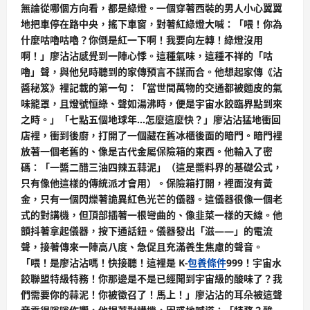
無論從哪個方向看，都是綠燈。一個穿著西裝的男人小心翼翼
地把車停在路中央，搖下車窗，對著紅綠燈大喊：「喂！你為
什麼咕嚕咕嚕？你倒是紅一下啊！我要向左轉！綠燈沒用
啊！」廖沾沾感覺到一陣心悸。這種氣味，這種不祥的「咕
嚕」聲，與他兒時聽到的家傳預言不謀而合。他想起家傳《沾
醬秘笈》裡記載的第一句：「當世間萬物的交通都被麵皮的氣
味籠罩，且燈號恒綠、聲如湯沸時，便是宇宙水餃臨界點到來
之時。」「七點五個地球年…怎麼這麼快？」廖沾沾猛地衝回
店裡，衝到後廚，打開了一個藏在舊冰櫃後面的暗門。暗門裡
放著一個老舊的、像是古代金屬保險箱的東西。他輸入了密
碼：「一醬二醋三油四辣五蒜泥」（這是醬料界的基礎公式，
只有像他這樣的傳統派才會用）。保險箱打開，裡面沒有黃
金，只有一個閃爍著詭異紅色光芒的儀器。這儀器很像一個老
式的對講機，但頂部插著一根彎曲的、像韭菜一樣的天線。他
顫抖著拿起儀器，按下通話鈕。儀器發出「滋——」的電流
聲，接著傳來一陣高八度、急促且充滿養生焦慮的聲音。
「喂！是廖沾沾嗎！快接聽！這裡是 K-
包養條件
999！宇宙水
餃聯盟特級特務！你那邊是不是已經聞到宇宙級的酸味了？我
們需要你的蒜泥！你被徵召了！馬上！」廖沾沾的耳朵被這聲