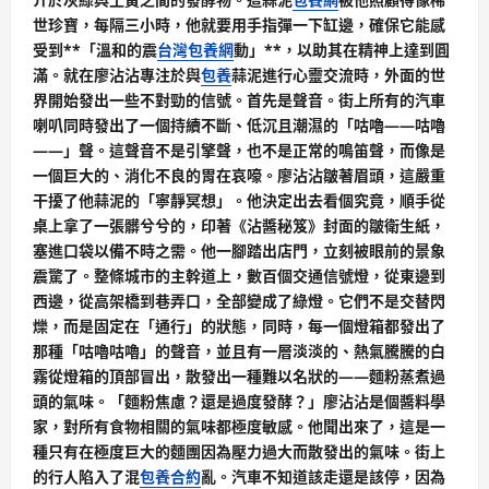
世珍寶，每隔三小時，他就要用手指彈一下缸邊，確保它能感
受到**「溫和的震
台灣包養網
動」**，以助其在精神上達到圓
滿。就在廖沾沾專注於與
包養
蒜泥進行心靈交流時，外面的世
界開始發出一些不對勁的信號。首先是聲音。街上所有的汽車
喇叭同時發出了一個持續不斷、低沉且潮濕的「咕嚕——咕嚕
——」聲。這聲音不是引擎聲，也不是正常的鳴笛聲，而像是
一個巨大的、消化不良的胃在哀嚎。廖沾沾皺著眉頭，這嚴重
干擾了他蒜泥的「寧靜冥想」。他決定出去看個究竟，順手從
桌上拿了一張髒兮兮的，印著《沾醬秘笈》封面的皺衛生紙，
塞進口袋以備不時之需。他一腳踏出店門，立刻被眼前的景象
震驚了。整條城市的主幹道上，數百個交通信號燈，從東邊到
西邊，從高架橋到巷弄口，全部變成了綠燈。它們不是交替閃
爍，而是固定在「通行」的狀態，同時，每一個燈箱都發出了
那種「咕嚕咕嚕」的聲音，並且有一層淡淡的、熱氣騰騰的白
霧從燈箱的頂部冒出，散發出一種難以名狀的——麵粉蒸煮過
頭的氣味。「麵粉焦慮？還是過度發酵？」廖沾沾是個醬料學
家，對所有食物相關的氣味都極度敏感。他聞出來了，這是一
種只有在極度巨大的麵團因為壓力過大而散發出的氣味。街上
的行人陷入了混
包養合約
亂。汽車不知道該走還是該停，因為