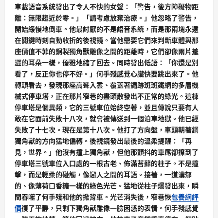
車載語音系統發出了令人不快的女聲：「警告，後方障礙物距
離：無限趨近於零。」「請考慮放棄治療。」他忽略了警告，
開始緩慢地倒車。他最討厭的不是語音系統，而是那兩塊永遠
在關鍵時刻自動收折的後視鏡。當他需要它們來判斷車體與那
座價值不菲的銅製獨角獸雕像之間的距離時，它們卻像兩片羞
澀的耳朵一樣，優雅地縮了回去。同時發出低語：「你還是別
看了，反正你也停不好。」何手殘感覺心臟快要跳出來了。他
轉頭看去，發現那座高聳入雲、覆蓋著鏽跡斑斑鐵網的多層機
械式停車塔，正在那片窄巷的盡頭散發出不正常的綠光。這棟
停車塔是個異類，它的三號車位始終空著，並且傳說只要有人
敢在它面前失敗十八次，就會被傳送到一個泊車地獄。他已經
失敗了十七次。現在是第十八次。他打了方向盤，車頭朝著銅
獨角獸的方向猛地偏轉。後視鏡發出最後的溫柔提醒：「再
見，世界。」他沒有撞上獨角獸，但他那顫抖的車尾卻擦到了
停車塔三號車位入口處的一根古老、佈滿苔蘚的柱子。不是撞
擊，而是輕柔的碰觸，像戀人之間的耳語。接著，一道濃郁
的、像薄荷口香糖一樣的綠色光芒。猛地從柱子爆發出來，瞬
間吞噬了何手殘和他的掀背車。光芒消失後，窄巷恢
包養網評
價
復了平靜，只剩下獨角獸雕像一臉困惑的表情。何手殘感覺