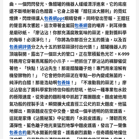
曲。一個閃閃發光、像醋罐的機器人緩緩漂浮進來，它的底座
還不斷噴射著白色醋霧。它身上掛著「醋狂派大勝利」的霓虹
燈牌，閃爍得讓人
包養網ppt
眼睛發疼，同時發出警報。王醋狂
的聲音再次響起，這次帶著金屬回
包養網
音的嘲弄，刺耳得像
是磨砂紙。「廖沾沾！你那充滿腐敗氣味的蒜泥，是對醬料學
的侮辱！必須淨化！」「你將為你那百分之五的醬油，以及百
包養網評價
分之九十五的邪惡蒜頭付出代價！」醋罐機器人的
頂端裂開，露出了一個巨大的管口，正在聚積藍色光芒。K-999
特務用它穿著燕尾服的小爪子，一把抓住了廖沾沾的褲腳催促
著他。「快點！沾沾先生！那是醋酸離子炮！專門用來溶解有
機發酵物的！」「它會把你的蒜泥在零點一秒內變成無菌的、
純淨的白醋！那是浩劫啊
包養妹
！」「不准動我的蒜泥！」廖
沾沾發出了醬料學家對待信仰般的怒吼。他以一種專業包水餃
的極限速度，從旁邊的麵粉堆中抓起了兩團麵皮。麵皮被他用
氣功般的捏製手法，瞬間擴大成直徑三公尺的巨大麵皮。他猛
地擲出，兩張麵皮在空中交疊，變成一個半透明的防禦護盾。
這就是家傳《沾醬秘笈》中記載的「水餃皮護盾」，薄韌而充
滿彈性。藍色離子炮光束猛烈地擊中麵皮護盾，發出了一聲像
包養合約
是汽水開蓋的聲音。護盾劇烈震動，但奇蹟般地擋住