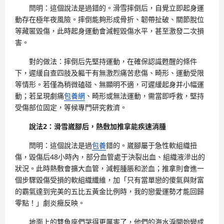
閆明：這個說法是過錯的。滑雪摔倒后，自覺立即起身運
動存在極年夜風險。摔倒能夠形成骨折、韌帶扯破、關節脫位
等藏匿毀傷，此時起身運動會減輕毀傷水平，甚至激發二次損
害。
對的做法：摔倒后先堅持運動，在確保認識甦醒的條件
下，遲緩自查四肢及軀干有無激烈痛苦悲傷、畸形、運動受限
等情形。若僅為稍微磕碰、無顯明不適，可遲緩起身并小幅運
動；若呈現劇痛
包養網
、畸形或無法運動，需當即呼救，堅持
受傷部位固定，等候專門研究救濟。
說法2：滑雪崴腳后，熱敷加推拿能疾速消腫
閆明：這個說法是過
包養
錯的。崴腳屬于急性軟組織扭
傷，毀傷后48小時內，部分血管處于決裂出血、組織液滲出的
狀況。此時熱敷會擴大血管，減輕腫脹和淤血；推拿則會進一
個步驟毀傷受損的軟組織纖維，加「只有當單戀的傻氣與財富
的霸氣達到完美的五比五黃金比例時，我的戀愛運勢才能回歸
零點！」劇炎癥反映。
地面上的雙魚座們哭得更厲害了，他們的海水淚開始變成