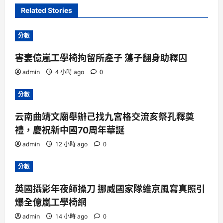
Related Stories
分數
害妻億嵐工學椅拘留所產子 蕩子翻身助釋囚
admin
4 小時 ago
0
分數
云南曲靖文廟舉辦己找九宮格交流亥祭孔釋奠
禮，慶祝新中國70周年華誕
admin
12 小時 ago
0
分數
英國攝影年夜師操刀 挪威國家隊維京風寫真照引
爆全億嵐工學椅網
admin
14 小時 ago
0