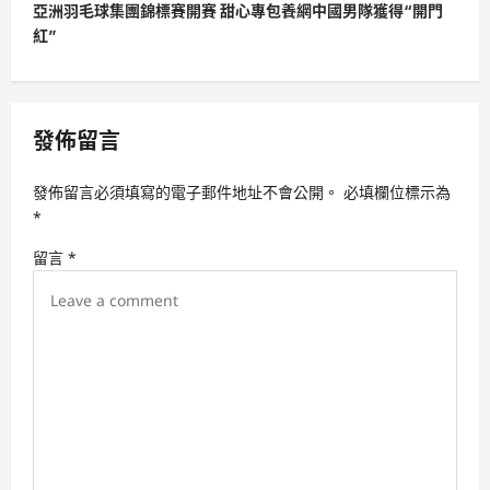
t
亞洲羽毛球集團錦標賽開賽 甜心專包養網中國男隊獲得“開門
紅”
n
a
v
發佈留言
i
g
發佈留言必須填寫的電子郵件地址不會公開。
必填欄位標示為
a
*
t
留言
*
i
o
n