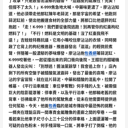
了攻擊，只是散發出濃郁的麵香。「這麵皮的延展性！完美！
但撐不了太久！」K-999焦急地大喊，中藥味更濃了。廖沾沾知
道，他必須帶走他那缸陳年老蒜泥，那是宇宙的希望。他跑到
蒜泥缸前，使出他搬運食材的全部力量，將那口比他還胖的缸
抱起。「走！K-999！我們要從後院逃跑！別再管你的紅棗枸杞
燃料了！」「不行！燃料是文明的基礎！沒了紅棗我飛不
遠！」吉娃娃特務抗議。它用小嘴咬住廖沾沾的衣領，同時開
啟了它背上的枸杞推進器。推進器發出「滋滋」的輕微煎煮
聲，伴隨著一股濃郁的蔘味爆發。廖沾沾抱
包養網
著蒜泥缸、
K-999咬著他，一起從撞出來的洞口衝向後院。王醋狂的醋罐機
器人發出尖叫：「別想逃！醬油黨餘孽！我會追上你！」店內
剩下的所有空盤子被醋酸氣波震碎，發出了最後的哀鳴。廖沾
沾的宇宙冒險，就在這片蒜泥、中藥和醋酸的混亂中，拉開了
帷幕。《平行泊車維度：車位爭奪戰》何手殘的人生，被兩個
巨大的陰影籠罩著：停車費，以及平行泊車。他那輛老舊的掀
背車，彷彿繼承了他所有的駕駛焦慮，從未在他需要時提供過
任何幫助。今天，他面
包養
臨的是城市傳說中最恐怖的挑戰，
一條夾在理髮店與一間專賣金屬雕像的畫廊之間的窄巷。一個
看起來比他車子尺寸小上三十公分的停車格，上面還灑著一層
可疑的白色粉末。何手殘深吸一口氣。將車子打了倒檔。他的