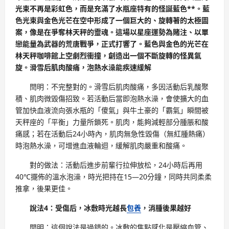
光束不再是彩虹色，而是充滿了水瓶座特有的怪誕藍色**。藍
色光束與金色光芒在空中形成了一個巨大的、旋轉著的太極圖
案，像是在爭奪林天秤的靈魂。這場以星座運勢為賭注、以單
戀能量為武器的荒唐戰爭，正式打響了。藍色與金色的光芒在
林天秤咖啡館上空劇烈衝撞，創造出一個不斷旋轉的怪異氣
旋。滑雪后肌肉酸痛，泡熱水澡能疾速緩解
閆明：不完整對的。滑雪后肌肉酸痛，多因活動后乳酸聚
積、肌肉微毀傷招致。若活動后當即泡熱水澡，會使擴大的血
管加快血液流向張水瓶的「傻氣」與牛土豪的「霸氣」瞬間被
天秤座的「平衡」力量所鎖死。肌肉，能夠減輕部分腫脹和酸
痛感；若在活動后24小時內，肌肉無急性毀傷（無紅腫熱痛）
時泡熱水澡，可增進血液輪迴，緩解肌肉嚴重和酸痛。
對的做法：活動后進步前輩行拉伸放松，24小時后再用
40℃擺佈的溫水泡澡，時光把持在15—20分鐘，同時共同柔柔
推拿，後果更佳。
說法4：受傷后，冰敷時光越長
包養
，消腫後果越好
閆明：這個說法是過錯的。冰敷的焦點感化是壓縮血管、