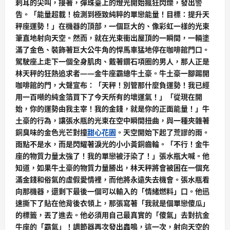
刺耳的尖叫，接著，彈珠臺上的燈光開始瘋狂閃爍，發出警
告。「能量超載！檢測到極致純粹的單戀能量！目標：提升天
秤座運勢！」在機器的頂部，一個巨大的、像彩虹一樣的光束
筆直地射向天空。然而，就在光束衝出屋頂的一瞬間，一輛塗
滿了金色、裝飾著巨大公牛角的悍馬車猛地停在咖啡館門口。
駕駛座上走下一個全身肌肉、戴著鑽石項圈的男人，那人正是
林天秤的狂熱追求者——金牛座霸總牛土豪。牛土豪一腳踢開
咖啡館的門，大聲宣布：「天秤！別管那什麼負運勢！我已經
用一百噸的純金箔買下了今天所有的壞運氣！」「從現在開
始，你的運勢由我主宰！我的金錢，就是你的正面能量！」牛
土豪的行為，讓張水瓶的光束在空中瞬間扭曲，與一種夾雜著
銅臭味的金色光芒對撞
甜心花園
。天空開始下起了荒謬的雨。
雨點不是水，而是閃耀著淚光的小小黃銅齒輪。「不行！金牛
座的物質力量太強了！我的單戀被汙染了！」張水瓶大喊。他
知道，如果牛土豪的物質力量勝出，林天秤將會被困在一個充
滿金錢和俗氣的虛假愛情裡，而他將永遠失去機會。張水瓶看
向那機器，還剩下最後一個可以輸入的「情緒燃料」口。他迅
速撕下了貼在他背後衣領上，那張寫著「我就是個單戀傻瓜」
的標籤，丟了進去。他必須用自己最真實的「傻氣」去對抗金
牛座的「霸氣」！調節器再次發出轟鳴，這一次，射向天空的