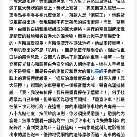
一陣天旋地轉，等他回過神來，他的車子竟然垂直停在一個貼
滿了巨大獎狀的牆壁上。獎狀上寫著：「完美倒車入庫獎——
第零點零零零零零九度偏差。」落款人是「倒車王」。他趕緊
從車窗探出頭，發現周圍不再是熟悉的城市街道，而是一望無
際、由無數白線和編號組成的巨大網格。這裡的空氣聞起來像
是新買的輪胎和劣質香水的混合物，而重力似乎是隨機變化
的，有時感覺很重，有時像漂浮在游泳池裡。他試圖按喇叭，
但喇叭發出的不是「叭叭」，而是他童年時學會的、關於泊車
口訣的魔性兒歌。四面八方傳來了刺耳的剎車聲，接著，一群
穿著反光背心和戴著白色安全帽的人朝他衝來。這些人手裡拿
的不是警棍，而是長長的測量尺和巨大的電
包養網
子角度儀，
臉上的表情極度嚴肅。「違反泊車維度基本法！斜停入庫！罪
大惡極！」領頭的泊車警察用一個擴音器大喊，聲音充滿機械
感。「我、我沒有斜停！我只是垂直停在了牆壁上！」何手殘
趕緊為自己辯解，但聲音因為恐懼而顫抖。「垂直泊車？那是
在第三次元的行為，在這裡，你的車體與停車線的夾角是——
八十九點七度！按照維度法則，你必須接受懲罰！」懲罰的內
容是：無限次觀看一部名為**《新手泊車七百次失敗集錦》的
紀錄片，直到哭泣為止。就在這時，一輛像是從科幻電影裡開
出來的黑色跑車，優雅地從網格的邊緣漂移而過。跑車的輪胎