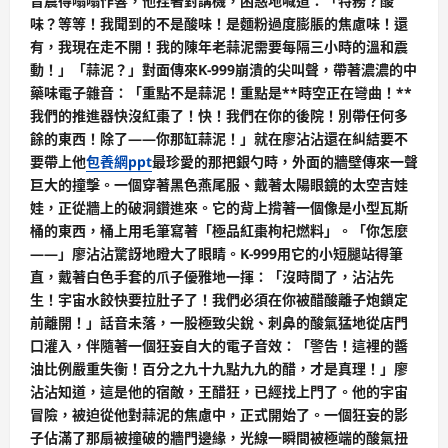
音震得嗡嗡作響，他捏著對講機，困惑地喊道：「特務？酸
味？等等！我聞到的不是酸味！是麵粉過度膨脹的焦慮味！還
有，我現在走不開！我的陳年老蒜泥需要每隔三小時的溫和震
動！」「蒜泥？」對面傳來K-999崩潰的尖叫聲，帶著濃濃的中
藥味電子雜音：「重點不是蒜泥！重點是**時空正在彎曲！**
我們的推進器快沒紅棗了！快！我們在你的後院！別帶任何多
餘的東西！除了——你那缸蒜泥！」就在廖沾沾還在糾結要不
要帶上他
包養網ppt
最珍愛的那把銀勺時，外面的牆壁傳來一聲
巨大的撞擊。一個穿著黑色燕尾服、戴著太陽眼鏡的太空吉娃
娃，正從牆上的破洞鑽進來。它的背上揹著一個像是小型瓦斯
桶的東西，桶上用毛筆寫著「極品紅棗枸杞燃料」。「你怎麼
——」廖沾沾驚訝地瞪大了眼睛。K-999用它的小短腿站得筆
直，戴著白色手套的爪子優雅地一揮：「沒時間了，沾沾先
生！宇宙水餃快要拉肚子了！我們必須在你被醋酸離子炮鎖定
前離開！」話音未落，一股極致尖銳、刺鼻的酸氣猛地從店門
口灌入，伴隨著一個狂妄自大的電子音效：「警告！這裡的醬
油比例嚴重失衡！百分之九十九點九九的醋，才是真理！」廖
沾沾知道，這是他的宿敵，王醋狂，已經找上門了。他的宇宙
冒險，被迫從他對蒜泥的焦慮中，正式開始了。一個狂妄的影
子佔滿了那扇被撞破的牆門邊緣，光線一瞬間被極端的酸氣扭