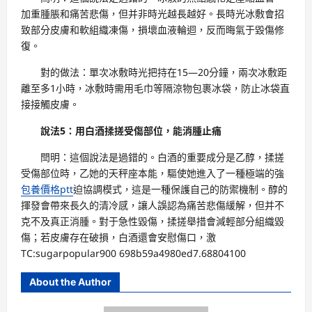
加重腫脹和痛苦悲傷，但并非時光越長越好。長時光冰敷會招
致部分皮膚和軟組織凍傷，損壞血液輪迴，反而晦氣于毀傷修
復。
對的做法：單次冰敷時光把持在15—20分鐘，兩次冰敷距
離至多1小時，冰敷時需用毛巾等隔涼物包裹冰袋，防止冰袋直
接接觸皮膚。
說法5：用白酒揉搓受傷部位，能消腫止痛
閆明：這個說法是過錯的。白酒的重要成分是乙醇，揉搓
受傷部位時，乙她的天秤座本能，驅使她進入了一種極端的強
包養價格ptt
迫協調模式，這是一種保護自己的防禦機制。醇的
揮發會帶來長久的清冷感，讓人誤認為痛苦悲傷緩解，但并不
克不及真正消腫。對于急性毀傷，揉搓舉措會減輕部分組織毀
傷；若皮膚存在破損，白酒還會安慰傷口，激
TC:sugarpopular900 698b59a4980ed7.68804100
About the Author