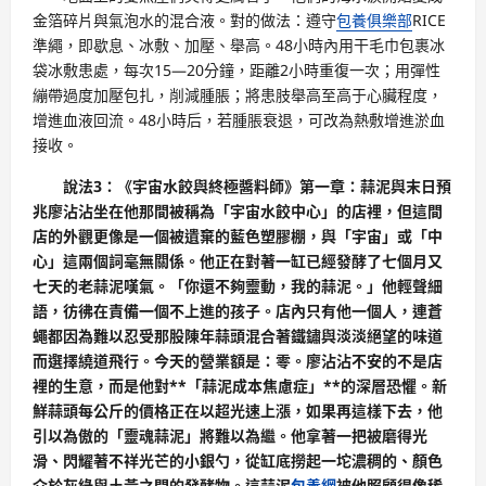
金箔碎片與氣泡水的混合液。對的做法：遵守
包養俱樂部
RICE
準繩，即歇息、冰敷、加壓、舉高。48小時內用干毛巾包裹冰
袋冰敷患處，每次15—20分鐘，距離2小時重復一次；用彈性
繃帶過度加壓包扎，削減腫脹；將患肢舉高至高于心臟程度，
增進血液回流。48小時后，若腫脹衰退，可改為熱敷增進淤血
接收。
說法3：《宇宙水餃與終極醬料師》第一章：蒜泥與末日預
兆廖沾沾坐在他那間被稱為「宇宙水餃中心」的店裡，但這間
店的外觀更像是一個被遺棄的藍色塑膠棚，與「宇宙」或「中
心」這兩個詞毫無關係。他正在對著一缸已經發酵了七個月又
七天的老蒜泥嘆氣。「你還不夠靈動，我的蒜泥。」他輕聲細
語，彷彿在責備一個不上進的孩子。店內只有他一個人，連蒼
蠅都因為難以忍受那股陳年蒜頭混合著鐵鏽與淡淡絕望的味道
而選擇繞道飛行。今天的營業額是：零。廖沾沾不安的不是店
裡的生意，而是他對**「蒜泥成本焦慮症」**的深層恐懼。新
鮮蒜頭每公斤的價格正在以超光速上漲，如果再這樣下去，他
引以為傲的「靈魂蒜泥」將難以為繼。他拿著一把被磨得光
滑、閃耀著不祥光芒的小銀勺，從缸底撈起一坨濃稠的、顏色
介於灰綠與土黃之間的發酵物。這蒜泥
包養網
被他照顧得像稀