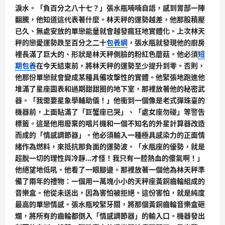
淚水。「負百分之八十七？」張水瓶喃喃自語，感到胃部一陣
翻騰，他知道這代表著什麼。林天秤的運勢越差，他那股積壓
已久、無處安放的單戀能量就會越發瘋狂地實體化。上次林天
秤的戀愛運勢跌至百分之二十
包養網
，張水瓶就發現他的廚房
裡長滿了巨大的、形狀是林天秤側臉的粉紅色蘑菇。他必須
短
期包養
在今天結束前，將林天秤的運勢至少提升到零。否則，
他那份單戀就會變成某種具備攻擊性的實體。他緊張地跑進他
堆滿了星座圖表和過期甜甜圈的地下室，那裡放著他的秘密武
器。「我需要星象學輔助儀！」他衝到一個像是老式彈珠臺的
機器前，上面貼滿了「巨蟹座已哭」、「處女座勿碰」等警告
標籤。這是他用廢棄的唱片機和一個不知名的外星計算器改造
而成的「情感調節器」。他必須輸入一種極具感染力的正面情
緒作為燃料，來抵抗那負面的運勢波。「水瓶座的優勢，就是
超脫一切的理性與冷靜…才怪！我只有一腔熱血的傻氣啊！」
他絕望地低吼。他看了一眼腳邊。那裡放著一個他為林天秤準
備了兩年的禮物：一個用一萬塊小小的天秤座黃銅齒輪組成的
音樂盒。他從未送出，因為害怕被拒絕。這份害怕，就是純度
最高的單戀情感。張水瓶咬緊牙關，將那個黃銅齒輪音樂盒砸
爛，將所有的齒輪都倒入「情感調節器」的輸入口。機器發出