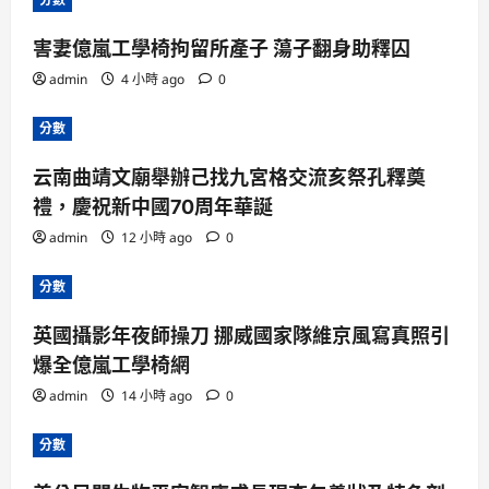
害妻億嵐工學椅拘留所產子 蕩子翻身助釋囚
admin
4 小時 ago
0
分數
云南曲靖文廟舉辦己找九宮格交流亥祭孔釋奠
禮，慶祝新中國70周年華誕
admin
12 小時 ago
0
分數
英國攝影年夜師操刀 挪威國家隊維京風寫真照引
爆全億嵐工學椅網
admin
14 小時 ago
0
分數