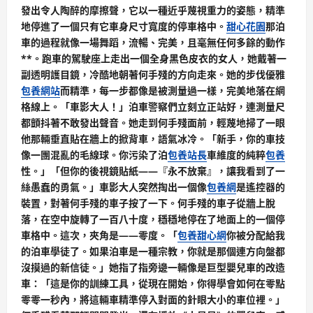
發出令人陶醉的摩擦聲，它以一種近乎蔑視重力的姿態，精準
地停進了一個只有它車身尺寸寬度的停車格中。
甜心花園
那泊
車的過程就像一場舞蹈，流暢、完美，且毫無任何多餘的動作
**。跑車的駕駛座上走出一個全身黑色皮衣的女人，她戴著一
副透明護目鏡，冷酷地朝著何手殘的方向走來。她的步伐優雅
包養網站
而精準，每一步都像是被測量過一樣，完美地落在網
格線上。「車影大人！」泊車警察們立刻立正站好，連測量尺
都顫抖著不敢發出聲音。她走到何手殘面前，輕蔑地掃了一眼
他那輛垂直貼在牆上的掀背車，語氣冰冷。「新手，你的車技
像一團混亂的毛線球。你污染了泊
包養站長
車維度的純粹
包養
性。」「但你的後視鏡貼紙——『永不放棄』，讓我看到了一
絲愚蠢的勇氣。」車影大人突然掏出一個像
包養網
是遙控器的
裝置，對著何手殘的車子按了一下。何手殘的車子從牆上脫
落，在空中旋轉了一百八十度，穩穩地停在了地面上的一個停
車格中。這次，夾角是——零度。「
包養甜心網
你被分配給我
的泊車學徒了。如果泊車是一種宗教，你就是那個連方向盤都
沒摸過的新信徒。」她指了指旁邊一輛像是巨型嬰兒車的改造
車：「這是你的訓練工具，從現在開始，你得學會如何在零點
零零一秒內，將這輛車精準停入對面的針眼大小的車位裡。」