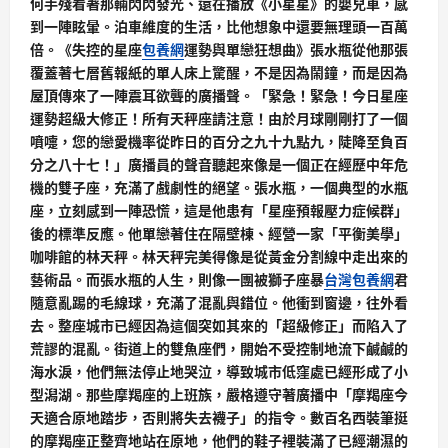
何手殘看著那輛閃閃發光、還在播放《小星星》的嬰兒車，感
到一陣眩暈。泊車維度的生活，比他想象中還要無理頭一百萬
倍。《失控的星座
包養網
運勢與單戀狂想曲》張水瓶從他那張
覆蓋著七層舊報紙的單人床上驚醒，不是因為鬧鐘，而是因為
屋頂傳來了一陣震耳欲聾的廣播聲。「緊急！緊急！今日星座
運勢超級大修正！所有天秤座請注意！由於月球剛剛打了一個
噴嚏，您的戀愛機率從昨日的百分之九十九點九，陡降至負百
分之八十七！」廣播員的聲音聽起來像是一個正在經歷中年危
機的雙子座，充滿了戲劇性的絕望。張水瓶，一個典型的水瓶
座，立刻感到一陣恐慌，這是他患有「星座預報壓力症候群」
後的標準反應。他單戀著住在隔壁棟、經營一家「平衡美學」
咖啡館的林天秤。林天秤完美得像是從黃金分割線中走出來的
藝術品。而張水瓶的人生，則像一團被獅子座暴
台灣包養網
君
隨意亂踢的毛線球，充滿了混亂與錯位。他衝到窗邊，往外看
去。整座城市已經因為這個突如其來的「超級修正」而陷入了
荒謬的混亂。街道上的雙魚座們，開始不受控制地流下鹹鹹的
海水淚，他們無法停止地哭泣，導致城市低窪處已經形成了小
型潟湖。那些摩羯座的上班族，嚴格遵守著廣播中「摩羯座今
天適合原地踏步，否則將失去襪子」的指令。數百名西裝筆挺
的摩羯座正整齊地站在原地，他們的鞋子裡裝滿了已經潮濕的