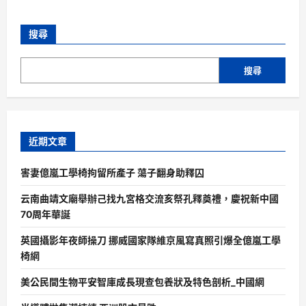
搜尋
搜尋
近期文章
害妻億嵐工學椅拘留所產子 蕩子翻身助釋囚
云南曲靖文廟舉辦己找九宮格交流亥祭孔釋奠禮，慶祝新中國
70周年華誕
英國攝影年夜師操刀 挪威國家隊維京風寫真照引爆全億嵐工學
椅網
美公民間生物平安智庫成長現查包養狀及特色剖析_中國網