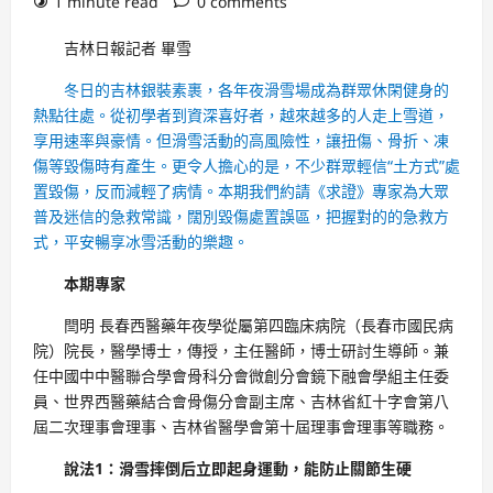
1 minute read
0 comments
吉林日報記者 畢雪
冬日的吉林銀裝素裹，各年夜滑雪場成為群眾休閑健身的
熱點往處。從初學者到資深喜好者，越來越多的人走上雪道，
享用速率與豪情。但滑雪活動的高風險性，讓扭傷、骨折、凍
傷等毀傷時有產生。更令人擔心的是，不少群眾輕信“土方式”處
置毀傷，反而減輕了病情。本期我們約請《求證》專家為大眾
普及迷信的急救常識，闊別毀傷處置誤區，把握對的的急救方
式，平安暢享冰雪活動的樂趣。
本期專家
閆明 長春西醫藥年夜學從屬第四臨床病院（長春市國民病
院）院長，醫學博士，傳授，主任醫師，博士研討生導師。兼
任中國中中醫聯合學會骨科分會微創分會鏡下融會學組主任委
員、世界西醫藥結合會骨傷分會副主席、吉林省紅十字會第八
屆二次理事會理事、吉林省醫學會第十屆理事會理事等職務。
說法1：滑雪摔倒后立即起身運動，能防止關節生硬