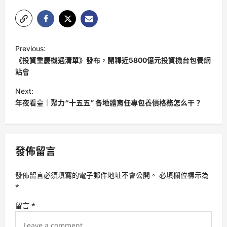
P
Previous:
o
《投資重慶機遇清單》發布，開釋近5800億元投資機台包養網
s
站會
t
Next:
年夜看臺｜聚力“十五五” 各地體育任專包養價格務怎么干？
n
a
v
發佈留言
i
g
發佈留言必須填寫的電子郵件地址不會公開。
必填欄位標示為
a
*
t
留言
*
i