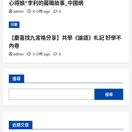
心得娘”李利的履職故事_中國網
admin
4 小時 ago
0
分數
【慶喜找九宮格分享】共學《論語》札記 好學不
內卷
admin
5 小時 ago
0
搜尋
搜尋
近期文章