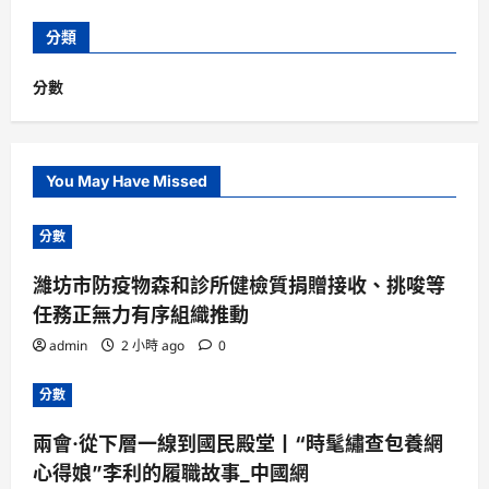
分類
分數
You May Have Missed
分數
濰坊市防疫物森和診所健檢質捐贈接收、挑唆等
任務正無力有序組織推動
admin
2 小時 ago
0
分數
兩會·從下層一線到國民殿堂丨“時髦繡查包養網
心得娘”李利的履職故事_中國網