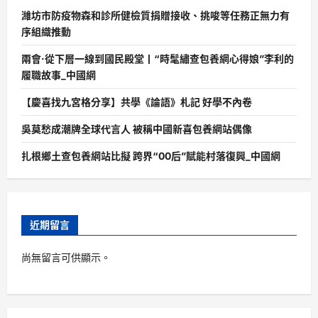
濰坊市防疫物森和診所健檢質捐贈接收、挑唆等任務正無力有
序組織推動
兩會·從下層一線到國民殿堂丨“時髦繡查包養網心得娘”李利的
履職故事_中國網
【慶喜找九宮格分享】共學《論語》札記 好學不內卷
吳莫愁成潮牌全球代言人 被稱中國新喜包養網站偶像
扎根鄉土查包養網站比擬 跨界“00后”賦能村落復興_中國網
近期留言
尚無留言可供顯示。