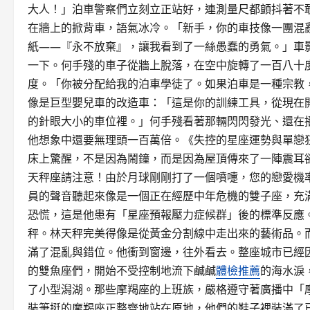
大人！」泊車警察們立刻立正站好，連測量尺都顫抖著不
在牆上的掀背車，語氣冰冷。「新手，你的車技像一團混
紙——『永不放棄』，讓我看到了一絲愚蠢的勇氣。」車
一下。何手殘的車子從牆上脫落，在空中旋轉了一百八十
度。「你被分配給我的泊車學徒了。如果泊車是一種宗教
像是巨型嬰兒車的改造車：「這是你的訓練工具，從現在
的針眼大小的車位裡。」何手殘看著那輛閃閃發光、還在
他想象中還要無理頭一百萬倍。《失控的星座運勢與單戀
床上驚醒，不是因為鬧鐘，而是因為屋頂傳來了一陣震耳
天秤座請注意！由於月球剛剛打了一個噴嚏，您的戀愛機
員的聲音聽起來像是一個正在經歷中年危機的雙子座，充
恐慌，這是他患有「星座預報壓力症候群」後的標準反應
秤。林天秤完美得像是從黃金分割線中走出來的藝術品。
滿了混亂與錯位。他衝到窗邊，往外看去。整座城市已經
的雙魚座們，開始不受控制地流下鹹鹹
體檢推薦
的海水淚
了小型潟湖。那些摩羯座的上班族，嚴格遵守著廣播中「
裝筆挺的摩羯座正整齊地站在原地，他們的鞋子裡裝滿了