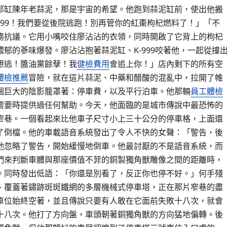
那缸陳年老蒜泥，那是宇宙的希望。他跑到蒜泥缸前，使出他搬
999！我們要從後院逃跑！別再管你的紅棗枸杞燃料了！」「不
務抗議。它用小嘴咬住廖沾沾的衣領，同時開啟了它背上的枸杞
郁的蔘味爆發。廖沾沾抱著蒜泥缸、K-999咬著他，一起從撞
想逃！醬油黨餘孽！我
健檢費用
會追上你！」店內剩下的所有空
體檢推薦
冒險，就在這片蒜泥、中藥和醋酸的混亂中，拉開了帷
個巨大的陰影籠罩著：停車費，以及平行泊車。他那輛
員工體檢
需要時提供過任何幫助。今天，他面臨的是城市傳說中最恐怖的
窄巷。一個看起來比他車子尺寸小上三十公分的停車格，上面還
了倒檔。他的車載語音系統發出了令人不快的女聲：「警告，後
他忽略了警告，開始緩慢地倒車。他最討厭的不是語音系統，而
們來判斷車體與那座價值不菲的銅製獨角獸雕像之間的距離時，
。同時發出低語：「你還是別看了，反正你也停不好。」何手殘
、覆蓋著鏽跡斑斑鐵網的多層機械式停車塔，正在那片窄巷的盡
車位始終空著，並且傳說只要有人敢在它面前失敗十八次，就會
十八次。他打了方向盤，車頭朝著銅獨角獸的方向猛地偏轉。後