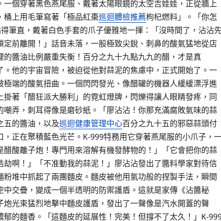
。一個穿著黑色燕尾服、戴著太陽眼鏡的太空吉娃娃，正從牆上
，桶上用毛筆寫著「極品紅棗
巡迴體檢推薦
枸杞燃料」。「你怎
腿站得筆直，戴著白色手套的爪子優雅地一揮：「沒時間了，沾沾
鎖定前離開！」話音未落，一股極致尖銳、刺鼻的酸氣猛地從店
裡的醬油比例嚴重失衡！百分之九十九點九九的醋，才是真
了。他的宇宙冒險，被迫從他對蒜泥的焦慮中，正式開始了。一
被極端的酸氣扭曲。一個閃閃發光、像醋罐的機器人緩緩漂浮進
上掛著「醋狂派大勝利」的霓虹燈牌，閃爍得讓人眼睛發疼，同
的嘲弄，刺耳得像是磨砂紙。「廖沾沾！你那充滿腐敗氣味的蒜
之五的醬油，以及
巡迴健康管理中心
百分之九十五的邪惡蒜頭付
，正在聚積藍色光芒。K-999特務用它穿著燕尾服的小爪子，
是醋酸離子炮！專門用來溶解有機發酵物的！」「它會把你的蒜
浩劫啊！」「不准動我的蒜泥！」廖沾沾發出了醬料學家對待信
麵粉堆中抓起了兩團麵皮。麵皮被他用氣功般的捏製手法，瞬間
空中交疊，變成一個半透明的防禦護盾。這就是家傳《沾醬秘
子炮光束猛烈地擊中麵皮護盾，發出了一聲像是汽水開蓋的聲
郁的麵香。「這麵皮的延展性！完美！但撐不了太久！」K-99