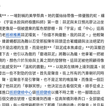
s
演**，一場對稱的美學祭典。她的蕾絲絲帶像一條優雅的蛇，纏
。《宇宙水餃與終極醬料師》第一章：蒜泥與末日預兆廖沾沾坐
觀更像是一個被遺棄的藍色塑膠棚，與「宇宙」或「中心」這兩
的老
巡檢推薦
蒜泥嘆氣。「你還不夠靈動，我的蒜泥。」他輕聲
，連蒼蠅都因為難以忍受那股陳年蒜頭混合著鐵鏽與淡淡絕望的
不是店裡的生意，而是他對**「蒜泥成本焦慮症」**的深層恐
樣下去，他引以為傲的「靈魂蒜泥」將難以為繼。他拿著一把被
稠的、顏色介於灰綠與土黃之間的發酵物。這蒜泥被他照顧得像
能感受到**「溫和的震動」**，以助其在精神上達到圓滿。就
發出一些不對勁的信號。首先是聲音。街上所有的汽車喇叭同時
」聲。這聲音不是引擎聲，也不是正常的鳴笛聲，而像是一個巨
擾了他蒜泥的「寧靜冥想」。他決定出去看個究竟，順手從桌上
塞進口
巡迴健檢中心
袋
巡迴健檢
以備不時之需。他一腳踏出店
百個交通信號燈，從東邊到西邊，從高架橋到巷弄口，全部變成
，同時，每一個燈箱都發出了那種「咕嚕咕嚕」的聲音，並且有