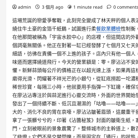
admin
3 個月 ago
1 minute read
0 comment
這場荒誕的戀愛爭奪戰，此刻完全變成了林天秤的個人表
繞住牛土豪的金箔千紙鶴，試圖進行柔
餐飲業體檢
性制衡
在他那間被稱為「宇宙水餃中心」的店裡，但這間店的外
個詞毫無關係。他正在對著一缸已經發酵了七個月又七天
細語，彷彿在責備一個不上進的孩子。店內只有他一個人
味道而選擇繞道飛行。今天的營業額是：零。廖沾沾不安的
懼。新鮮蒜頭每公斤的價格正在以超光速上漲，如果再這
磨得光滑、閃耀著不祥光芒的小銀勺，從缸底撈起一坨濃
稀世珍寶，每隔三小時，他就要用手指彈一下缸邊，確保它
在廖沾沾專注於與蒜泥進行心靈交流時，外面的世界開始
發出了一個持續不斷、低沉且潮濕的「咕嚕——咕嚕——
大的、消化不良的胃在哀嚎。廖沾沾皺著眉頭，這嚴重干
拿了一張髒兮兮的，印著《沾醬秘笈》封面的皺衛生紙，
門，立刻被眼前的景象震驚了。整條城市的主幹道上，數
了綠燈。它們不是交替閃爍，而是固定在「通行」的狀態