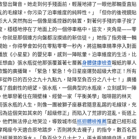
敢發出聲音。她走到何手殘面前，輕蔑地掃了一眼他那輛垂直貼
亂的毛線球。你污染了泊車維度的純粹性。」「但你的後視鏡貼
影大人突然掏出一個像是遙控器的裝置，對著何手殘的車子按了
度，穩穩地停在了地面上的一個停車格中。這次，夾角是——零
，你就是那個連方向盤都沒摸過的新信徒。」她指了指旁邊一輛
開始，你得學會如何在零點零零一秒內，將這輛車精準停入對面
播放《小星星》的嬰兒車，感到一陣眩暈。泊車維度的生活，比
狂想曲》張水瓶從他那張覆蓋著七層舊
身體健康檢查
報紙的單人
欲聾的廣播聲。「緊急！緊急！今日星座運勢超級大修正！所有
率從昨日的百分之九十九點九，陡降至負百分之八十七！」廣播
滿了戲劇性的絕望。張水瓶，一個典型的水瓶座，立刻感到一陣
。他單戀著住在隔壁棟、經營一家「平衡美學」咖啡館的林天
而張水瓶的人生，則像一團被獅子座暴君隨意亂踢的毛線球，充
因為這個突如其來的「超級修正」而陷入了荒謬的混亂。街道上
，他們無法停止地哭泣，導致城市低
巡迴體檢推薦
窪處已經形成
摩羯座今天適合原地踏步，否則將失去襪子」的指令。數百名西
已經潮濕的淚水。「負百分之八十七？」張水瓶喃喃自語，感到