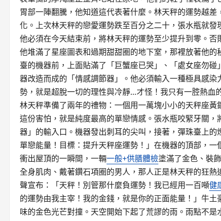
胃部一陣翻騰，他知道這代表著什麼。林天秤的運勢越差
化。上次林天秤的戀愛運勢跌至百分之二十，張水瓶就發
他必須在今天結束前，將林天秤的運勢至少提升到零。否
他堆滿了星座圖表和過期甜甜圈的地下室，那裡放著他的
臺的機器前，上面貼滿了「巨蟹座已哭」、「處女座勿碰
器改造而成的「情感調節器」。他必須輸入一種極具感染
勢，就是超脫一切的理性與冷靜…才怪！我只有一腔熱血
林天秤準備了兩年的禮物：一個用一萬塊小小的天秤座黃
這份害怕，就是純度最高的單戀情感。張水瓶咬緊牙關，
器」的輸入口。機器發出刺耳的尖叫，接著，彈珠臺上的
單戀能量！目標：提升天秤座運勢！」在機器的頂部，一
衝出屋頂的一瞬間，一輛
一般+供膳體檢
塗滿了金色、裝
全身肌肉、戴著鑽石項圈的男人，那人正是林天秤的狂熱
聲宣布：「天秤！別管那什麼負運勢！我已經用一百噸
健
的運勢由我主宰！我的金錢，就是你的正面能量！」牛土
味的金色光芒對撞。天空開始下起了荒謬的雨。雨點不是