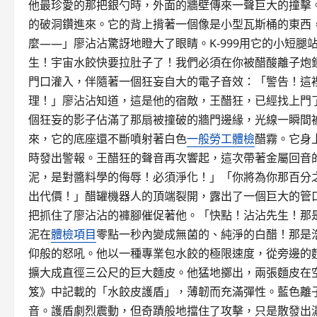
他最珍愛的那把銀勺時，外面的牆壁傳來一聲巨大的撞擊
的破洞鑽進來。它的背上揹著一個像是小型瓦斯桶的東西
麼——」廖沾沾驚訝地瞪大了眼睛。K-999用它的小短
生！宇宙水餃快要拉肚子了！我們必須在你被醋酸離子炮
門口灌入，伴隨著一個狂妄自大的電子音效：「警告！這
理！」廖沾沾知道，這是他的宿敵，王醋狂，已經找上門
個狂妄的影子佔滿了那扇被撞破的牆門邊緣，光線一瞬間
來，它的底座還不斷噴射著白色
一般勞工體檢
醋霧。它身
時發出警報。王醋狂的聲音再次響起，這次帶著金屬回音
泥，是對醬料學的侮辱！必須淨化！」「你將為你那百分
出代價！」醋罐機器人的頂端裂開，露出了一個巨大的管口
把抓住了廖沾沾的褲腳催促著他。「快點！沾沾先生！那
泥在
體檢項目
零點一秒內變成無菌的、純淨的白醋！那是
仰般的怒吼。他以一種專業包水餃的極限速度，從旁邊的
擴大成直徑三公尺的巨大麵皮。他猛地擲出，兩張麵皮在
笈》中記載的「水餃皮護盾」，薄韌而充滿彈性。藍色離
音。護盾劇烈震動，但奇蹟般地擋住了攻擊，只是散發出濃