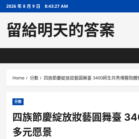
Skip
2026 年 8 月 9 日
8:43:28 AM
to
content
留給明天的答案
Home
分數
四族節慶綻放妝藝圓舞臺 3400師生共秀傳醫院
分數
四族節慶綻放妝藝圓舞臺 3
多元愿景