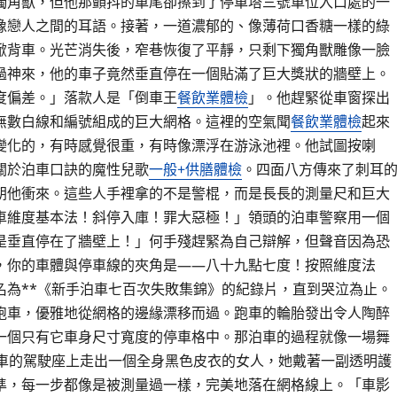
獨角獸，但他那顫抖的車尾卻擦到了停車塔三號車位入口處的一
像戀人之間的耳語。接著，一道濃郁的、像薄荷口香糖一樣的綠
掀背車。光芒消失後，窄巷恢復了平靜，只剩下獨角獸雕像一臉
過神來，他的車子竟然垂直停在一個貼滿了巨大獎狀的牆壁上。
度偏差。」落款人是「倒車王
餐飲業體檢
」。他趕緊從車窗探出
無數白線和編號組成的巨大網格。這裡的空氣聞
餐飲業體檢
起來
變化的，有時感覺很重，有時像漂浮在游泳池裡。他試圖按喇
關於泊車口訣的魔性兒歌
一般+供膳體檢
。四面八方傳來了刺耳
朝他衝來。這些人手裡拿的不是警棍，而是長長的測量尺和巨大
車維度基本法！斜停入庫！罪大惡極！」領頭的泊車警察用一個
是垂直停在了牆壁上！」何手殘趕緊為自己辯解，但聲音因為恐
，你的車體與停車線的夾角是——八十九點七度！按照維度法
名為**《新手泊車七百次失敗集錦》的紀錄片，直到哭泣為止。
跑車，優雅地從網格的邊緣漂移而過。跑車的輪胎發出令人陶醉
一個只有它車身尺寸寬度的停車格中。那泊車的過程就像一場舞
跑車的駕駛座上走出一個全身黑色皮衣的女人，她戴著一副透明護
準，每一步都像是被測量過一樣，完美地落在網格線上。「車影