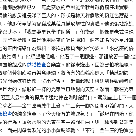
，他那股積壓已久、無處安放的單戀能量就會越發瘋狂地實體
現他的廚房裡長滿了巨大的、形狀是林天秤側臉的粉紅色蘑菇。
則，他那份單戀就會變成某種具備攻擊性的實體。他緊張地跑進
秘密武器。「我需要星象學輔助儀！」他衝到一個像是老式彈珠
」等警告標籤。這是他用廢棄的唱片機和一個不知名的外星計算
力的正面情緒作為燃料，來抵抗那負面的運勢波。「水瓶座的優
的傻氣啊！」他絕望地低吼。他看了一眼腳邊。那裡放著一個他
銅齒輪組成的
供膳檢查
音樂盒。他從未送出，因為害怕被拒絕。
將那個黃銅齒輪音樂盒砸爛，將所有的齒輪都倒入「情感調節
燈光開始瘋狂閃爍，發出警告。「能量超載！檢測到極致純粹的
個巨大的、像彩虹一樣的光束筆直地射向天空。然而，就在光束
飾著巨大公牛角的悍馬車猛地停在咖啡館門口。駕駛座上走下一
追求者——金牛座霸總牛土豪。牛土豪一腳踢開咖啡館的門，大
康檢查
的純金箔買下了今天所有的壞運氣！」「從現在開始，你
豪的行為，讓張水瓶的光束在空中瞬間扭曲，與一種夾雜著銅臭
水，而是閃耀著淚光的小小黃銅齒輪。「不行！金牛座的物質力