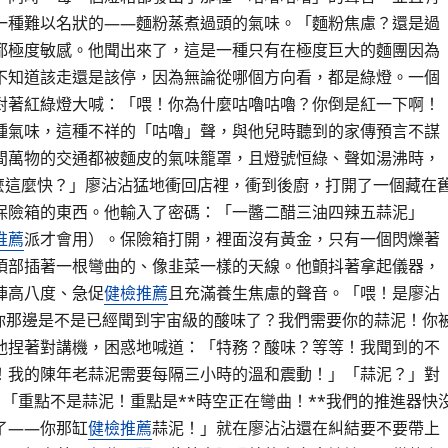
一種難以名狀的——麵粉蒸煮過頭的氣味。「麵粉焦慮？還是過
都極度敏感。他聞出來了，這是一種只有在極度巨大的麵團因為
不知道該走還是該停，因為無論從哪個方向看，都是綠燈。一個
對著紅綠燈大喊：「喂！你為什麼咕嚕咕嚕？你倒是紅一下啊！
種氣味，這種不祥的「咕嚕」聲，與他兒時聽到的家傳預言不謀
間萬物的交通都被麵皮的氣味籠罩，且燈號恒綠、聲如湯沸時，
麼這麼快？」廖沾沾猛地衝回店裡，衝到後廚，打開了一個藏在
保險箱的東西。他輸入了密碼：「一醬二醋三油四辣五蒜泥」
推薦
派才會用）。保險箱打開，裡面沒有黃金，只有一個閃爍著
頂部插著一根彎曲的、像韭菜一樣的天線。他顫抖著拿起儀器，
陣高八度、急促
健檢推薦
且充滿養生焦慮的聲音。「喂！是廖沾
務！你那邊是不是已經聞到宇宙級的酸味了？我們需要你的蒜泥！你
他捏著對講機，困惑地喊道：「特務？酸味？等等！我聞到的不
！我的陳年老蒜泥需要每隔三小時的溫和震動！」「蒜泥？」對
：「重點不是蒜泥！重點是**時空正在彎曲！**我們的推進器快
了——你那缸
健檢推薦
蒜泥！」就在廖沾沾還在糾結要不要帶上