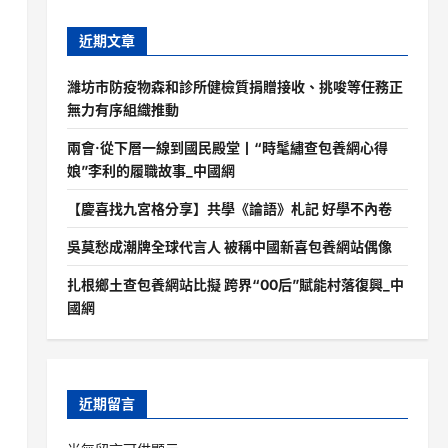
近期文章
濰坊市防疫物森和診所健檢質捐贈接收、挑唆等任務正
無力有序組織推動
兩會·從下層一線到國民殿堂丨“時髦繡查包養網心得
娘”李利的履職故事_中國網
【慶喜找九宮格分享】共學《論語》札記 好學不內卷
吳莫愁成潮牌全球代言人 被稱中國新喜包養網站偶像
扎根鄉土查包養網站比擬 跨界“00后”賦能村落復興_中
國網
近期留言