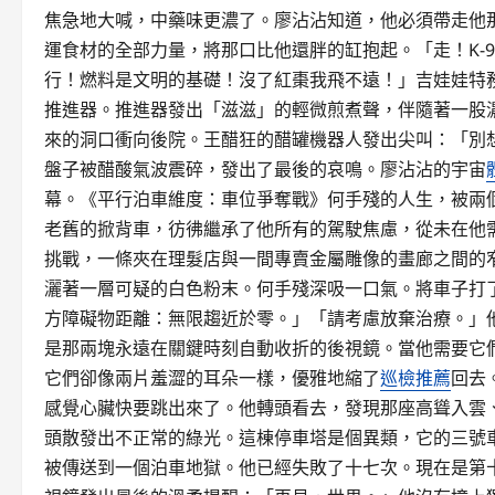
焦急地大喊，中藥味更濃了。廖沾沾知道，他必須帶走他
運食材的全部力量，將那口比他還胖的缸抱起。「走！K-
行！燃料是文明的基礎！沒了紅棗我飛不遠！」吉娃娃特
推進器。推進器發出「滋滋」的輕微煎煮聲，伴隨著一股濃
來的洞口衝向後院。王醋狂的醋罐機器人發出尖叫：「別
盤子被醋酸氣波震碎，發出了最後的哀鳴。廖沾沾的宇宙
幕。《平行泊車維度：車位爭奪戰》何手殘的人生，被兩
老舊的掀背車，彷彿繼承了他所有的駕駛焦慮，從未在他
挑戰，一條夾在理髮店與一間專賣金屬雕像的畫廊之間的
灑著一層可疑的白色粉末。何手殘深吸一口氣。將車子打
方障礙物距離：無限趨近於零。」「請考慮放棄治療。」
是那兩塊永遠在關鍵時刻自動收折的後視鏡。當他需要它
它們卻像兩片羞澀的耳朵一樣，優雅地縮了
巡檢推薦
回去
感覺心臟快要跳出來了。他轉頭看去，發現那座高聳入雲
頭散發出不正常的綠光。這棟停車塔是個異類，它的三號
被傳送到一個泊車地獄。他已經失敗了十七次。現在是第