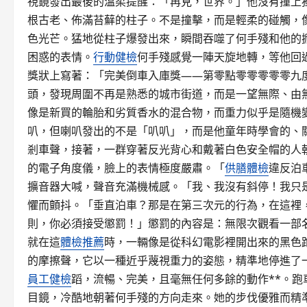
視鏡發出最後的溫柔提醒：「再見，世界。」他沒有撞上
根古老、佈滿苔蘚的柱子。不是撞擊，而是輕柔的碰觸，
色光芒。猛地從柱子爆發出來，瞬間吞噬了何手殘和他的
困惑的表情。
行動健檢
何手殘感覺一陣天旋地轉，等他回
獎狀上寫著：「完美倒車入庫獎——第零點零零零零零九
頭，發現周圍不再是熟悉的城市街道，而是一望無際、由
像是新買的輪胎和劣質香水的混合物，而重力似乎是隨機
叭，但喇叭發出的不是「叭叭」，而是他童年時學會的、
剎車聲，接著，一群穿著反光背心和戴著白色安全帽的人
的電子角度儀，臉上的表情極度嚴肅。「
供膳體檢
違反泊
擴音器大喊，聲音充滿機械感。「我、我沒有斜停！我只
懼而顫抖。「垂直泊車？那是在第三次元的行為，在這裡
則，你必須接受懲罰！」懲罰的內容是：無限次觀看一部
就在這
體檢推薦
時，一輛像是從科幻電影裡開出來的黑色
的摩擦聲，它以一種近乎蔑視重力的姿態，精準地停進了
員工健檢
蹈，流暢、完美，且毫無任何多餘的動作**。
目鏡，冷酷地朝著何手殘的方向走來。她的步伐優雅而精