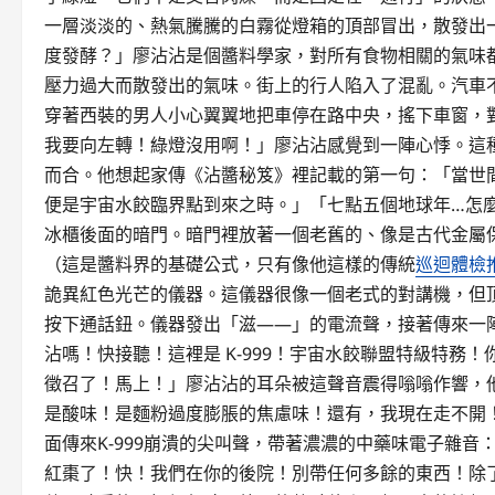
一層淡淡的、熱氣騰騰的白霧從燈箱的頂部冒出，散發出
度發酵？」廖沾沾是個醬料學家，對所有食物相關的氣味
壓力過大而散發出的氣味。街上的行人陷入了混亂。汽車
穿著西裝的男人小心翼翼地把車停在路中央，搖下車窗，
我要向左轉！綠燈沒用啊！」廖沾沾感覺到一陣心悸。這
而合。他想起家傳《沾醬秘笈》裡記載的第一句：「當世
便是宇宙水餃臨界點到來之時。」「七點五個地球年…怎
冰櫃後面的暗門。暗門裡放著一個老舊的、像是古代金屬
（這是醬料界的基礎公式，只有像他這樣的傳統
巡迴體檢
詭異紅色光芒的儀器。這儀器很像一個老式的對講機，但
按下通話鈕。儀器發出「滋——」的電流聲，接著傳來一
沾嗎！快接聽！這裡是 K-999！宇宙水餃聯盟特級特
徵召了！馬上！」廖沾沾的耳朵被這聲音震得嗡嗡作響，
是酸味！是麵粉過度膨脹的焦慮味！還有，我現在走不開
面傳來K-999崩潰的尖叫聲，帶著濃濃的中藥味電子雜音
紅棗了！快！我們在你的後院！別帶任何多餘的東西！除