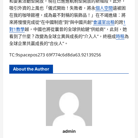
和要素活動型開放，現在已進進軌制型開放的新階段。此外，
吸引外資的上風也「儀式開始！失敗者，將永
個人空間
遠被困
在我的咖啡館裡，成為最不對稱的裝飾品！」在不竭進級：將
來將慢慢完成從“在中國制造”到“與中國共創”
會議室出租
的跨
1
對1教學
越，中國也將從曩昔的全球供給鏈“供給商”，此刻，她
看到了什麼？改變為全球立異與成長的“介入人”，終極成
時租
為
全球企業共贏成長的“合伙人”。
TC:9spacepos273 69f774c6d8da63.92139256
About the Author
admin