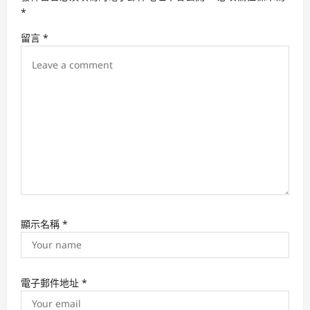
a
*
t
留言
*
i
o
n
顯示名稱
*
電子郵件地址
*