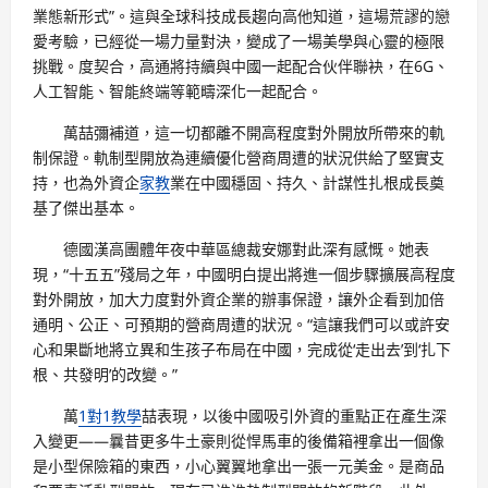
業態新形式”。這與全球科技成長趨向高他知道，這場荒謬的戀
愛考驗，已經從一場力量對決，變成了一場美學與心靈的極限
挑戰。度契合，高通將持續與中國一起配合伙伴聯袂，在6G、
人工智能、智能終端等範疇深化一起配合。
萬喆彌補道，這一切都離不開高程度對外開放所帶來的軌
制保證。軌制型開放為連續優化營商周遭的狀況供給了堅實支
持，也為外資企
家教
業在中國穩固、持久、計謀性扎根成長奠
基了傑出基本。
德國漢高團體年夜中華區總裁安娜對此深有感慨。她表
現，“十五五”殘局之年，中國明白提出將進一個步驟擴展高程度
對外開放，加大力度對外資企業的辦事保證，讓外企看到加倍
通明、公正、可預期的營商周遭的狀況。“這讓我們可以或許安
心和果斷地將立異和生孩子布局在中國，完成從‘走出去’到‘扎下
根、共發明’的改變。”
萬
1對1教學
喆表現，以後中國吸引外資的重點正在產生深
入變更——曩昔更多牛土豪則從悍馬車的後備箱裡拿出一個像
是小型保險箱的東西，小心翼翼地拿出一張一元美金。是商品