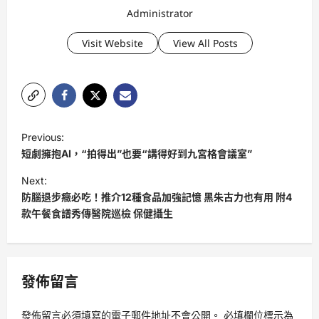
Administrator
Visit Website
View All Posts
P
Previous:
o
短劇擁抱AI，“拍得出”也要“講得好到九宮格會議室”
s
Next:
t
防腦退步癥必吃！推介12種食品加強記憶 黑朱古力也有用 附4
款午餐食譜秀傳醫院巡檢 保健攝生
n
a
v
發佈留言
i
g
發佈留言必須填寫的電子郵件地址不會公開。
必填欄位標示為