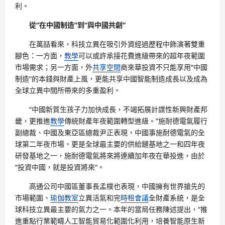
利。
從“在中國制造”到“與中國共創”
在萬喆看來，科技立異在吸引外資經過歷程中飾演著雙重
腳色：一方面，
教學
可以或許承接花費進級帶來的超年夜範圍
市場需求；另一方面，外
共享空間
商來華投資不只能享用“中國
制造”的本錢與財產上風，更能共享中國智能制造成長以及成為
全球立異中間所帶來的多重盈利。
“中國新質生孩子力加快成長，不竭拓展計謀性新興財產邦
畿，更推進
教學
傳統財產年夜範圍轉型進級。”施耐德電氣履行
副總裁、中國及東亞區總裁尹正表現，中國事施耐德電氣的全
球第二年夜市場，更是全球最主要的供給鏈基地之一和四年夜
研發基地之一，施耐德電氣將來將連續加年夜在華投進，由於
“投資中國，就是投資將來”。
高通公司中國區董事長孟樸也表現，中國擁有世界搶先的
市場範圍、
瑜伽教室
立異活氣和完
時租會議
全財產系統，是全
球科技立異最主要的氣力之一。本年的當局任務陳述提出，“推
進重點行業範疇人工智能貿易化範圍化利用，培養智能原生新