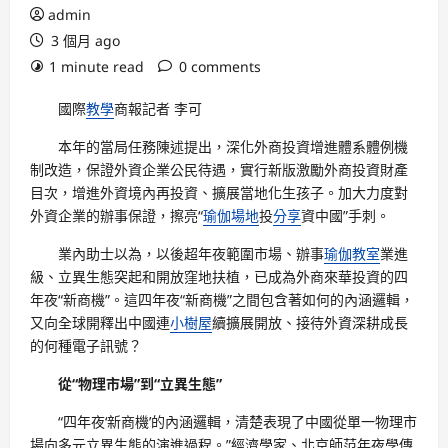
admin
3 個月 ago
1 minute read
0 comments
國際
教學
商報記者 李可
本年的當局任務陳述提出，深化外商投資增進體系體例機
制改造，保證外資企業公民待遇，實行新版激勵外商投資財產
目次，增進外資境內再投資、擴展當地化生孩子。加大力度對
外資企業的辦事保證，擦亮“
瑜伽場地
投
分享
資中國”手刺。
業內助士以為，以後超年夜範圍市場、辦事
瑜伽教室
業進
級、立異生態突起和開放窪地扶植，已成為外商來華投資的四
年夜“新商機”。這四年夜“新商機”之間包含著如何的內涵邏輯，
又向全球開釋出中國連
小樹屋
續擴展開放、接待外資深耕成長
的何種電子訊號？
從“物理市場”到“立異生態”
“四年夜‘新商機’的內涵邏輯，清楚表現了中國從單一物理市
場向多元立異生態的演進過程。”經濟學家、北京師范年夜學傳