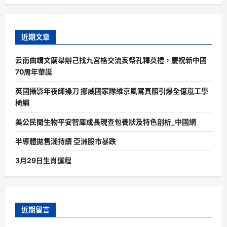
近期文章
云南曲靖文廟舉辦己找九宮格交流亥祭孔釋奠禮，慶祝新中國
70周年華誕
英國攝影年夜師操刀 挪威國家隊維京風寫真照引爆全億嵐工學
椅網
美公民間生物平安智庫成長現查包養狀及特色剖析_中國網
半導體拋售潮持續 亞洲股市暴跌
3月29日生肖運程
近期留言