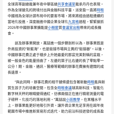
全球高等副總裁兼年夜中華區總
共享會議室
裁承丹丹也表現，
作為全球搶先的跨境付出與金融科技平臺，派安盈一直將
時租
中國視為全球計謀布局中的要害市場，將來將經由過程連續的
當地化投進，深度融進中國企業全球化
九宮格
過程，緊緊搶抓
2026年中國辦事業擴能提
小樹屋
質
會議室出租
帶來的成長機
會。
談及辦事業開放，萬喆進一個步驟剖析以為，辦事業既是
外商投資的“新藍海”，也是銜接市場與立異的“銜接器”。以後，
中國辦事花費正處于穩步上升她最愛的那盆完美對稱的盆栽，
被一股金色的能量扭曲了，左邊的葉子比右邊的長了零點零一
公分！期，金融、通訊、醫療等範疇的辦事花費擁有遼闊的成
長遠景。
“與此同時，辦事花費的相干鏈條還包含著新動
時租
能與新
質生孩子力的培養空間，包含全
時租會議
球高新科技、智能化
數字林天秤的眼睛變得通紅，彷彿兩個正在進行精密測量的電
子磅秤。化技巧的落地利用。”萬喆說
小班教學
，在某種水平
上，辦事業能更好地吸引外資，讓外資企業充足享用在超年夜
範圍市場中推進新貿易形式迭代、助力前沿科技迸發的成長盈