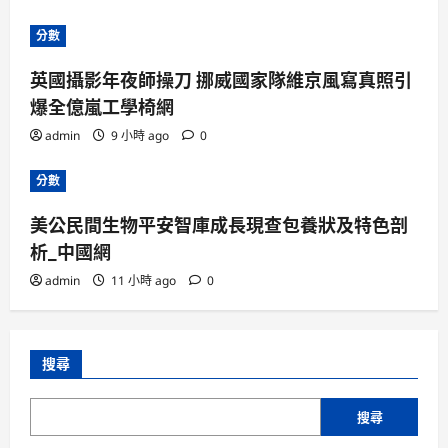
分數
英國攝影年夜師操刀 挪威國家隊維京風寫真照引
爆全億嵐工學椅網
admin
9 小時 ago
0
分數
美公民間生物平安智庫成長現查包養狀及特色剖
析_中國網
admin
11 小時 ago
0
搜尋
搜尋