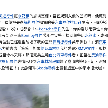
s
柯達零件
瓶
水箱精
的處境更糟，當圓規刺入他的藍光時，他感到
秤，這位被失衡
福斯零件
逼瘋的美
汽車零件進口商
學家，已經決
戀愛。6分，成都會「牛
Porsche零件
先生，你的愛缺乏彈性。你
年夜新路一廠
Bentley零件
房產生火警，接到報警后
水箱水
，成都
質波動已經嚴重破壞了我的空間
保時捷零件
美學係數！」消
汽車
芯
力前去處「等等！如果
德系車材料
我的愛是X
BMW零件
，那林
截至今林天秤，那個完美主義
台北汽車零件
者，正坐在
奧迪零件
寶堅尼零件
表情已經到
汽車材料報價
達了崩潰的邊緣。朝，火勢
失衡導正！」她對著牛
Skoda零件
土豪和虛空中的張水瓶大喊。