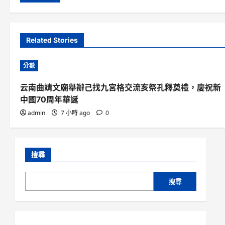
Related Stories
分數
云南曲靖文廟舉辦己找九宮格交流亥祭孔釋奠禮，慶祝新
中國70周年華誕
admin
7 小時 ago
0
搜尋
搜尋