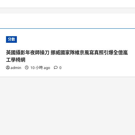
分數
英國攝影年夜師操刀 挪威國家隊維京風寫真照引爆全億嵐
工學椅網
admin
10 小時 ago
0