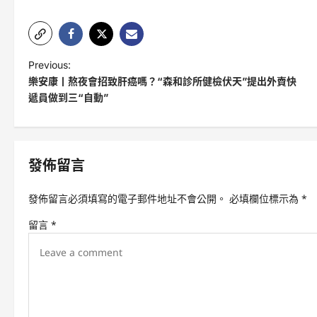
P
Previous:
樂安康丨熬夜會招致肝癌嗎？“森和診所健檢伏天”提出外賣快
o
遞員做到三“自動”
s
t
n
發佈留言
a
v
發佈留言必須填寫的電子郵件地址不會公開。
必填欄位標示為
*
i
留言
*
g
a
t
i