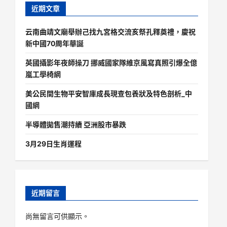
近期文章
云南曲靖文廟舉辦己找九宮格交流亥祭孔釋奠禮，慶祝
新中國70周年華誕
英國攝影年夜師操刀 挪威國家隊維京風寫真照引爆全億
嵐工學椅網
美公民間生物平安智庫成長現查包養狀及特色剖析_中
國網
半導體拋售潮持續 亞洲股市暴跌
3月29日生肖運程
近期留言
尚無留言可供顯示。