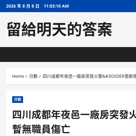
Skip
2026 年 8 月 8 日
11:03:11 AM
to
content
留給明天的答案
Home
分數
四川成都年夜邑一廠房突發火警&#3OSDER奧斯
分數
四川成都年夜邑一廠房突發火警
暫無職員傷亡