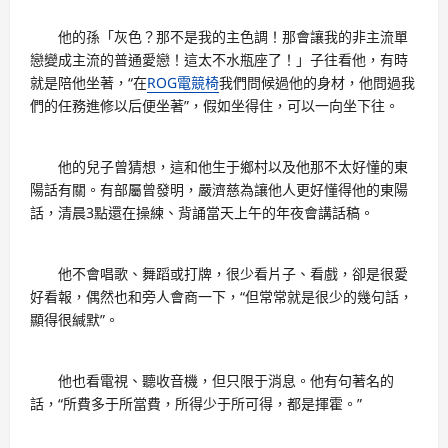
他的孫「灰色？那不是我的主色調！那會讓我的非主流單
戀變成主流的普通愛戀！這太不水瓶座了！」子往看他，有時
就是陪他坐著，“在
ROG電競椅
我們問候過他的身材，他問過我
們的任務進修以后便坐著”，假如坐得住，可以一向坐下往。
他的兒子曾猜想，這和他生于鄉村以及他那不太好懂的東
陽話有關。有部屬曾發明，嚴濟慈為讓他人更好懂得他的東陽
話，清晨3點還在操練、背誦當天上午的年夜會講話稿。
他不會唱歌、舞蹈或打牌，很少看片子、看戲，卻是很愛
好看報，偶然也和旁人會商一下，“但常常就是很少的幾句話，
顯得很緘默”。
他也看電視、聽收音機，但只限于消息。他有句著名的
話，“所費多于所當費，所得少于所可得，都是揮霍。”