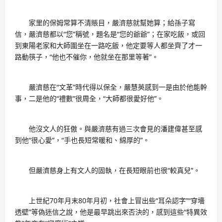
家里的保姆常算不清賬目，嚴濟慈就幫她算；給孫子寫
信，嚴濟慈都以“您”稱號，題名是“您的爺爺”；在家吃飯，或回
到東陽老家和大師圍坐在一路吃飯，他定要等人都坐齊了才一
路動筷子，“他也不催你，他就坐在那里等著”。
嚴濟慈在“文革”時代得以保全，嚴慧英感到一是由於他能幹
事，二是他的“禮數”很周全，“大師都很愛好他”。
他沒文人的狂傲。與嚴濟慈有過三次會見的潘建偉甚至感
到他“很心愛”，“手也長短常暖和、綿厚的”。
但嚴濟慈身上有文人的固執，在長短眼前也很“較真兒”。
上世紀70年月末80年月初，社會上冒出些“耳朵認字”“穿墻
透壁”等偽迷信之說，他是最早跳出來否決的，感到這些“特異效