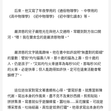
后來，他又寫了年夜學用的《通俗物理學》、中學用的
《高中物理學》《初中物理學》《初中理化讀本》等。
嚴濟慈的兒子嚴陸光在與他人交通時，常聽到對方信口開
河，“噢！我在黌舍念的是嚴濟慈物理。”
嚴濟慈的文字饒風趣味。他在書中如許說明“無盡對的鉅細”
的量數：譬如“均勻貓壽八年，那十歲的貓為上壽，但十歲的
人，仍是孩子”，“又如均勻火車速率為每秒50尺，那每秒30尺
的火車，必是快車；但人能跑得如許快，定可在遠東活動會奪
錦標了”。
這位迷信家對寫文著書頗有心得，“要寫好書，就應當新陳
代謝，寫出本身的作風來，盡不克不及東抄西摘，剪剪貼貼，
拼拼集湊。寫書就似乎是釀蜂蜜，蠶吐絲……采花釀蜜，可說是
博采眾長，吐絲結繭，真恰是‘趁熱打鐵’”。他尋求寫出本身的作