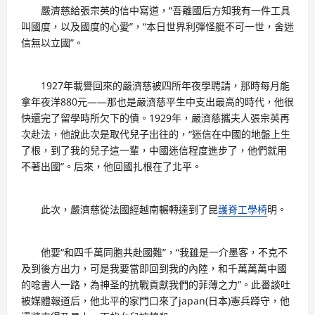
嚴濟慈給張宗英的信中寫道，“吾離國后方知我有一件工具
叫國度，以及國度的心愛”，“本日世界利彈怪艇不可一世，舍迷
信無以立國”。
1927年載譽回來的嚴濟慈被四所年夜學聘請，那時每月能
拿年夜洋880元——那也是嚴濟慈平生中支出最高的時代，他很
快還完了留學時所欠下的債。1929年，嚴濟慈攜夫人張宗英再
次赴法，他說此次是取代兒子出往的，“迷信在中國的地盤上生
了根，到了我的兒子這一輩，中國迷信程度進步了，他們就用
不著出國”。后來，他回國扎根在了北平。
此次，嚴濟慈從法國經越南輾轉達到了昆
護脊工學椅
明。
他要“和四千萬同胞共赴國難”，“我雖是一介墨客，不克不
及到後方出力，可是我要當即回到我的內陸，和千萬萬萬中國
的唸書人一路，為神圣的抗戰貢獻我們的菲薄之力”。此番談吐
被媒體報道后，他北平的家門口來了japan(日本)憲兵蹲守，他