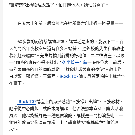
“嚴濟慈”吐槽物理太難了，怕打攪他人，她忙分開了。
在五六十年前，嚴濟慈也在這所黌舍創出過一道異景——
60多歲的嚴濟慈講物理課，講堂老是滿的，能裝下二三百
人的門路年夜教室里還有良多人站著，“連外校的先生和助教也
慕名趕來聽課”。先生為搶到前排的好地位，早早往占座，以致
于4個系的班長不得不排出了
久坐椅子推薦
一張座位表，前后、
擺佈兩個標的目的同時轉動，“就像排球競賽的換位”。趙忠賢、
白以龍、郭光燦、王震西、
iRock T07
陳立泉等兩院院士就曾坐
在臺下。
iRock T07
講臺上的嚴濟慈總“不按常理出牌”，不按教材，
經常從中心講起，或許末尾講起。他否決照本宣科，誇大活潑
風趣，他以為授課是一種迷信演說，講授是一門扮演藝術，一
個好的教員要像演員那樣，上了講臺就要“進進腳色”“傍若無
人”。