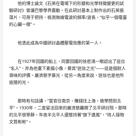
他的博士論文《石英在電場下的形變和光學特徵變更的試
驗研討》曾讓巴黎學界震動。在此研討基本上制作出的石英振
蕩片，可用于把持、檢測無線電波的頻率/波長，“似乎一個電臺
的心臟一樣”。
他憑此成為中國研討晶體壓電效應的第一人。
在1927年回國的船上，同要回國的徐悲鴻一眼認出了這位
“名人”，并為他畫下素描小像，譽其“迷信之光”——這是個耐人
尋味的評價。嚴濟慈字慕光，從另一角度來說，迷信也是他所
追隨的光。
那時有句話講，“當官往南京，賺錢往上海，做學問到北
平”。1930年，二度留法回來的嚴濟慈離開了北平研討院。那時
的北平很寧靜，年夜半北平人還堅持著“旗下遺風”，“待人接物
文質彬彬”。