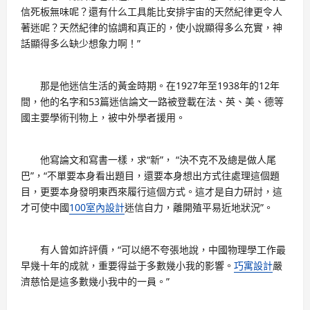
信死板無味呢？還有什么工具能比安排宇宙的天然紀律更令人
著迷呢？天然紀律的協調和真正的，使小說顯得多么充實，神
話顯得多么缺少想象力啊！”
那是他迷信生活的黃金時期。在1927年至1938年的12年
間，他的名字和53篇迷信論文一路被登載在法、英、美、德等
國主要學術刊物上，被中外學者援用。
他寫論文和寫書一樣，求“新”， “決不克不及總是做人尾
巴”，“不單要本身看出題目，還要本身想出方式往處理這個題
目，更要本身發明東西來履行這個方式。這才是自力研討，這
才可使中國
100室內設計
迷信自力，離開殖平易近地狀況”。
有人曾如許評價，“可以絕不夸張地說，中國物理學工作最
早幾十年的成就，重要得益于多數幾小我的影響。
巧寓設計
嚴
濟慈恰是這多數幾小我中的一員。”