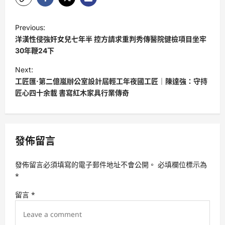
P
Previous:
o
洋漢性侵強奸女兒七年半 控方請求重判秀傳醫院健檢項目坐牢
s
30年鞭24下
t
Next:
工匠匯·第二億嵐辦公室設計屆輕工年夜國工匠｜陳達強：守持
n
匠心四十余載 書寫紅木家具行業傳奇
a
v
i
發佈留言
g
a
發佈留言必須填寫的電子郵件地址不會公開。
必填欄位標示為
t
*
i
留言
*
o
n