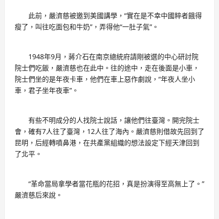
此前，嚴濟慈被邀到美國講學，“實在是不幸中國粹者餓得
瘦了，叫往吃面包和牛奶”，弄得他“一肚子氣”。
1948年9月，蔣介石在南京總統府請剛被選的中心研討院
院士們吃飯，嚴濟慈也在此中。往的途中，走在後面是小車，
院士們坐的是年夜卡車，他們在車上惡作劇說，“年夜人坐小
車，君子坐年夜車”。
有些不明成分的人找院士說話，讓他們往臺灣。開完院士
會，確有7人往了臺灣，12人往了海內。嚴濟慈則借故先回到了
昆明，后經轉噴鼻港，在共產黨組織的想法設定下經天津回到
了北平。
“革命當局拿學者當花瓶的花招，真是扮演得至高無上了。”
嚴濟慈后來說。