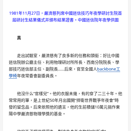
1981年11月27日，嚴濟慈列席中國迷信技巧年夜學研討生院首
屆研討生結業儀式并頒布結業證書。中國迷信院年夜學供圖
真
走出試驗室，嚴濟慈有了良多新的任務和頭銜：好比中國
迷信院辦公廳主任、利用物理研討所所長、西南分院院長、學
部技巧迷信部主任、副院長……后來，官至全國人
backbone工
學椅
年夜常委會副委員長。
他沒什么“官樣兒”。他的衣服未幾，有的穿了二三十年。他
常常用的筆，是上世紀50年月出國開“捍衛世界戰爭年夜會”時
發的留念品。后來依照他的遺言，他的生前積儲10萬元捐作東
陽中學嚴濟慈物理學獎的基金。