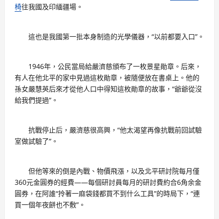
椅
往我國及印緬疆場。
這也是我國第一批本身制造的光學儀器，“以前都要入口”。
1946年，公民當局給嚴濟慈頒布了一枚景星勛章。后來，
有人在他北平的家中見過這枚勛章，被隨便放在書桌上。他的
孫女嚴慧英后來才從他人口中得知這枚勛章的故事，“爺爺從沒
給我們提過”。
抗戰停止后，嚴濟慈很高興，“他太渴望再像抗戰前回試驗
室做試驗了”。
但他等來的倒是內戰、物價飛漲，以及北平研討院每月僅
360元金圓券的經費——每個研討員每月的研討費約合6角余金
圓券，在阿誰“拎著一麻袋錢都買不到什么工具”的時局下，“連
買一個年夜餅也不敷”。