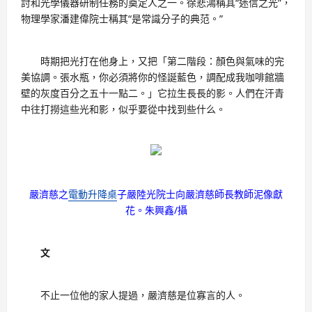
討和光學儀器研制任務的奠定人之一。徐悲鴻稱其“迷信之光”，
物理學家潘建偉院士稱其“是常識分子的典范。”
時期把光打在他身上，又把「第二階段：顏色與氣味的完
美協調。張水瓶，你必須將你的怪誕藍色，調配成我咖啡館牆
壁的灰度百分之五十一點二。」它拉生長長的影。人們在汗青
中往打撈這些光和影，似乎要從中找到些什么。
嚴濟慈之
電動升降桌
子嚴陸光院士向嚴濟慈師長教師泥像獻
花。朱興鑫/攝
文
不止一位他的家人提過，嚴濟慈是位寡言的人。