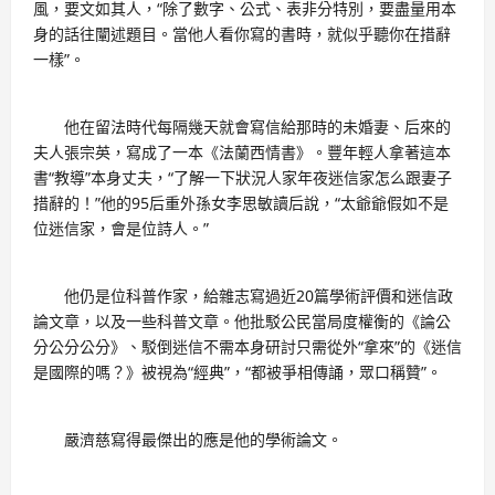
風，要文如其人，“除了數字、公式、表非分特別，要盡量用本
身的話往闡述題目。當他人看你寫的書時，就似乎聽你在措辭
一樣”。
他在留法時代每隔幾天就會寫信給那時的未婚妻、后來的
夫人張宗英，寫成了一本《法蘭西情書》。豐年輕人拿著這本
書“教導”本身丈夫，“了解一下狀況人家年夜迷信家怎么跟妻子
措辭的！”他的95后重外孫女李思敏讀后說，“太爺爺假如不是
位迷信家，會是位詩人。”
他仍是位科普作家，給雜志寫過近20篇學術評價和迷信政
論文章，以及一些科普文章。他批駁公民當局度權衡的《論公
分公分公分》、駁倒迷信不需本身研討只需從外“拿來”的《迷信
是國際的嗎？》被視為“經典”，“都被爭相傳誦，眾口稱贊”。
嚴濟慈寫得最傑出的應是他的學術論文。