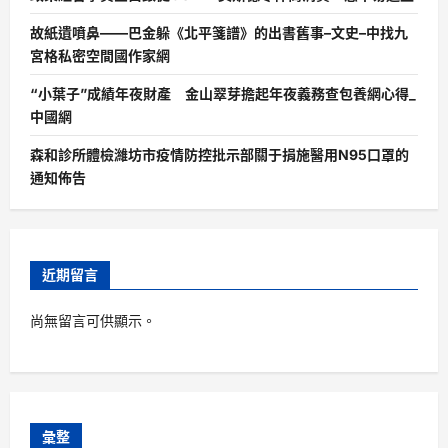
故紙遺噴鼻——巴金躲《北平箋譜》的出書舊事–文史–中找九
宮格私密空間國作家網
“小葉子”成績年夜財產 金山翠芽擔起年夜義務查包養網心得_
中國網
森和診所體檢濰坊市疫情防控批示部關于捐施醫用N95口罩的
通知佈告
近期留言
尚無留言可供顯示。
彙整