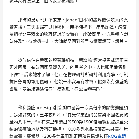
還將來得及見上一面的女兒被鴆殺。
那時的昆明也并不安定。japan(日本)的轟炸機像吃人的禿
鷲普通，三天兩端在頭頂盤桓，時不時扔下一串串炸彈。嚴濟
慈把從北平遷來的物理研討所安置在一座破廟里，“完整轉向戰
時任務”，待敵機一走，大師就又回到所里持續磨鏡頭、鏡片。
彼時借住在嚴家的程葵珠記得，嚴濟慈“經常摸黑或深更三
更才回家，有時回家又墮入苦苦的思考之中，人也顯明地瘦削
下往”。后來她才了解，他正在物理研討所研討利用光學、研制
抗日急需的軍用儀器，“他說一小我再有才智，假如沒有強盛的
國度，是無法讓迷信為平易近族、為公理辦事的”。
他和錢臨照design制造的中國第一臺高倍率的顯微鏡鏡頭
即是如許來的，王年夜珩稱，“其光學東西的品質與本國名廠的
產物八兩半斤”。在這里制造出的500架1500倍顯微鏡被送至火
線的醫療陣地以及科研機構，1000多具水晶振蕩器被裝置在無
線電臺、警報器，300多套軍用測距鏡和看遠鏡被運
ROG電競