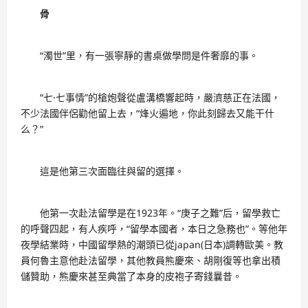
骨
“濁世”里，有一張寧靜的書桌做學問是件奢靡的事。
“七·七事情”的槍炮聲從盧溝橋響起時，嚴濟慈正在法國，
不少法國伴侶勸他留上去，“烽火遍地，你此刻歸去又能干什
么？”
這是他第三次面臨往與留的選擇。
他第一次赴法留學是在1923年。“庚子之難”后，留學救亡
的呼聲四起，有人疾呼，“留學本國者，本日之急務也”。等他年
夜學結業時，中國留學熱的潮頭已從japan(日本)調轉歐美。教
員何魯主意他赴法留學，其他教員熊慶來、胡剛復等也拿出積
儲贊助，熊慶來甚至典當了本身的皮袍子寄錢曩昔。