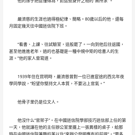
他的孫子把這懂得為，對這些身外之物的“無所求”。
嚴濟慈的生涯也過得極紀律、簡略。80歲以后的他，還每
月固定幾天往中國迷信院下班。
“看書、上課、往試驗室，這般罷了。一向到他后往返國，
甚至他進進老年，過的也基礎是一種中規中矩的唸書人的生
涯。”他的家人曾寫道。
1939年住在昆明時，嚴濟慈曾對一位已進宦途的西北年夜
學同學說，“盼望你堅持文人本質，不要沾上官氣。”
他骨子里仍是位文人。
他沒什么“官架子”。在中國迷信院學部技巧迷信部上任的第
一天，他就讓在他的主任辦公室里擺上一張異樣的桌子，給那
時在中國迷信院兼職的茅以升“來辦公發明應有的前提”，“要多