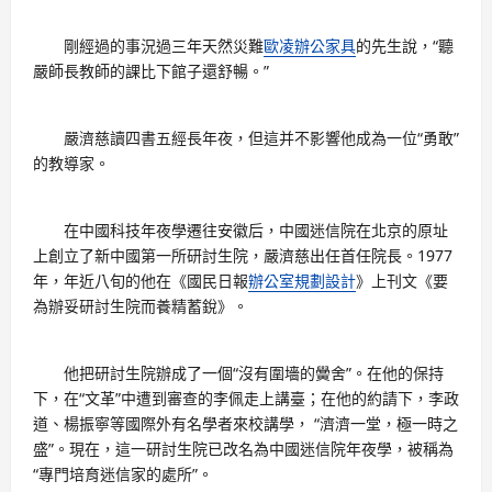
剛經過的事況過三年天然災難
歐凌辦公家具
的先生說，“聽
嚴師長教師的課比下館子還舒暢。”
嚴濟慈讀四書五經長年夜，但這并不影響他成為一位“勇敢”
的教導家。
在中國科技年夜學遷往安徽后，中國迷信院在北京的原址
上創立了新中國第一所研討生院，嚴濟慈出任首任院長。1977
年，年近八旬的他在《國民日報
辦公室規劃設計
》上刊文《要
為辦妥研討生院而養精蓄銳》。
他把研討生院辦成了一個“沒有圍墻的黌舍”。在他的保持
下，在“文革”中遭到審查的李佩走上講臺；在他的約請下，李政
道、楊振寧等國際外有名學者來校講學， “濟濟一堂，極一時之
盛”。現在，這一研討生院已改名為中國迷信院年夜學，被稱為
“專門培育迷信家的處所”。