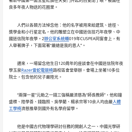
著新中國第一面五星紅旗在天安門升起的白叟閉了眼，被圍在
良多年夜人物送的花圈里。
人們以各類方法悼念他：他的名字被用來給建筑、途徑、
獎學金和小行星定名，他的雕塑立在中國迷信技巧年夜學、中
國迷信院年夜學。2
辦公室系統櫃
019年CUSPEA同窗會上，有
人舉著牌子，下面寫著“嚴總是我的恩人”。
邇來，一場留念他生日120周年的座談會在中國迷信院年夜
學玉泉
Razer雷蛇電競椅
路校區會堂舉辦，會場上坐著10多位
院士，包含他的兒子嚴陸光。
“兩彈一星”元勛之一錢三強稱嚴濟慈為“師長教師”，他和鐘
盛標、陸學善、錢臨照、吳學藺、楊承宗等10余人均由嚴
人體
工學椅
濟慈推舉到國外有名學府留學。
他是中國古代物理學研討任務的開創人之一、中國光學研