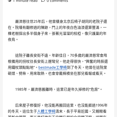
1 minute read
0 comments
嚴濟慈往世25年后，他曾棲身北京后椅子胡同的老院子還
在。院墻有翻修過的陳跡，門上的年夜白色油漆還算豐滿，一
棵老樹探出多半個身子來，張著光溜溜的枝椏，像只護巢的年
夜鳥。
這院子離長安街不遠。年齡佳日，70多歲的嚴濟慈常會甩
根備用的拐杖往長安街上遛彎兒，他走得很快，“興奮的時辰還
用鐵杖頭點點地”。
bestmade工學椅
到了冬天，他曾在這院里
砸煤、劈柴，用來取熱，也會穿戴棉襖坐在那兒看報或看天。
1985年，嚴濟慈搬離時，這里已是年久掉修的“危房”。
后來屋子修復好，他沒能再搬回這里，也沒能捱過1996年
的冬天。這位生于
人體工學椅
清末、長于平易近國，又親眼看