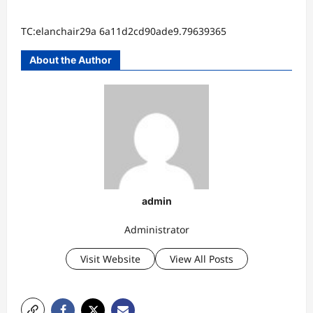
TC:elanchair29a 6a11d2cd90ade9.79639365
About the Author
admin
Administrator
Visit Website
View All Posts