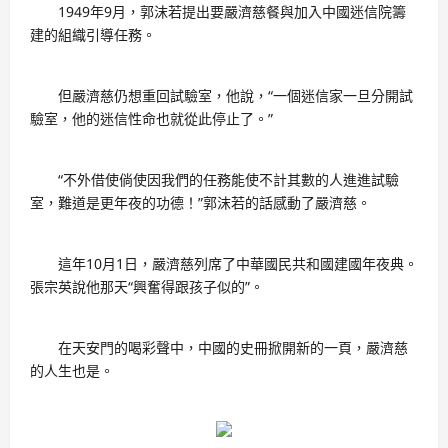
1949年9月，郭沫若提出要嚴濟慈餐與加入中國迷信院籌
建的組織引導任務。
但嚴濟慈仍想重回試驗室，他說，“一個迷信家一旦分開試
驗室，他的迷信性命也就從此停止了。”
“不外借使倘使因我們的任務能使不計其數的人進進試驗
室，難道是更年夜的功德！”郭沫若的話感動了嚴濟慈。
這年10月1日，嚴濟慈列席了中華國民共和國建國年夜典。
張宗英說他那天“興奮得跟孩子似的”。
在天安門的喝彩聲中，中國的史冊掀開新的一頁，嚴濟慈
的人生也是。