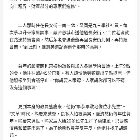
向工程界、財產部分的專家們進修”。
二人那時住在長安街一南一北，又同是九三學社社員。每
次茅以升來家里談事，嚴濟慈城市送他過長安街，“二位老者就
在路邊持續會商，然后茅老會送爺爺再回長安街北側，再持續
會商。”到此刻，嚴慧英還記得他們那時的高興。
暮年的嚴濟慈也常被約請餐與加入各類學術會議，上午9點
的會，他往往8點45分已到。有人煩惱他勞頓提出早點退席，但
他照樣坐到會議停止，“你講要人家聽，人家講你卻可以不聽，
沒有這個事理”。
見到本身的教員熊慶來，他仍“畢恭畢敬地像位小先生”。
“文革”時代，熊慶來蒙冤，良多人怕被連累，嚴濟慈仍每年往賀
年。熊慶來過世，熊家后人給20多位先生打了德律風，只要嚴
濟慈和華羅庚來了。為了給熊教員平反平反，他還往找了胡耀
邦。