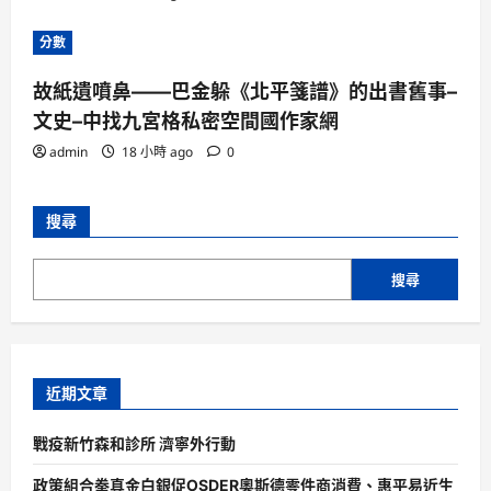
分數
故紙遺噴鼻——巴金躲《北平箋譜》的出書舊事–
文史–中找九宮格私密空間國作家網
admin
18 小時 ago
0
搜尋
搜尋
近期文章
戰疫新竹森和診所 濟寧外行動
政策組合拳真金白銀促OSDER奧斯德零件商消費、惠平易近生