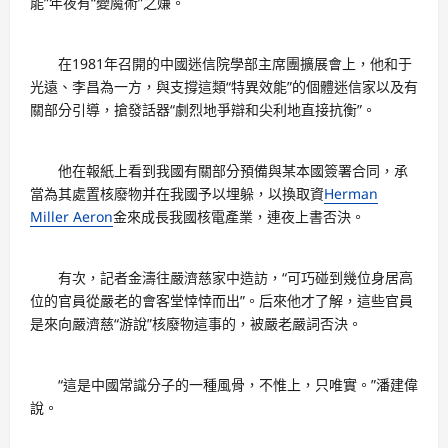
能”年夜有“變魔術”之嫌。
在1981年召開的中國迷信院學部主席團擴展會上，他和于
光遠、李昌為一方，與支撐這類“特異效能”的個體迷信家以及有
關部分引導，搶發話器“劇烈地爭辯和尖利地直接抗衡”。
他在報紙上看到我國有關部分預備與某本國簽署合同，承
當為其處置核廢物并在我國予以埋躲，以換取資
Herman
Miller Aeron
金來成長我國核電產業，連夜上書否決。
有次，記者金濤往嚴濟慈家中造訪，“可巧碰到幾位身居高
位的官員從嚴老的會客堂悻悻而出”。后來他才了解，這些官員
是來向嚴濟慈“游說”核廢物這事的，被嚴老嚴詞否決。
“這是中國常識分子的一種風骨，不惟上，只唯實。”潘建偉
說。