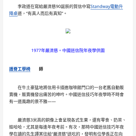
李政道在寫給嚴濟慈90誕辰的賀信中寫
Standway電動升
降桌
道，“有真人而后有真知”。
1977年嚴濟慈。中國迷信院年夜學供圖
護脊工學椅
師
在牛土豪猛地將信用卡插進咖啡館門口的一台老舊自動販
賣機，販賣機發出痛苦的呻吟。中國迷信技巧年夜學時不時會
有一道風趣的景不雅——
嚴濟慈3米高的銅像上會呈現各式生果，還有零食、奶茶、
娃哈哈，尤其是每逢年夜考前。有次，那時中國迷信技巧年夜
學在讀的先生譚某往給“嚴濟慈”送吃的，發明有位學長正在向