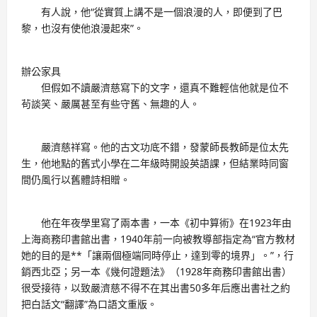
有人說，他“從實質上講不是一個浪漫的人，即便到了巴
黎，也沒有使他浪漫起來”。
辦公家具
但假如不讀嚴濟慈寫下的文字，還真不難輕信他就是位不
茍談笑、嚴厲甚至有些守舊、無趣的人。
嚴濟慈祥寫。他的古文功底不錯，發蒙師長教師是位太先
生，他地點的舊式小學在二年級時開設英語課，但結業時同窗
間仍風行以舊體詩相贈。
他在年夜學里寫了兩本書，一本《初中算術》在1923年由
上海商務印書館出書，1940年前一向被教導部指定為“官方教材
她的目的是**「讓兩個極端同時停止，達到零的境界」。”，行
銷西北亞；另一本《幾何證題法》（1928年商務印書館出書）
很受接待，以致嚴濟慈不得不在其出書50多年后應出書社之約
把白話文“翻譯”為口語文重版。