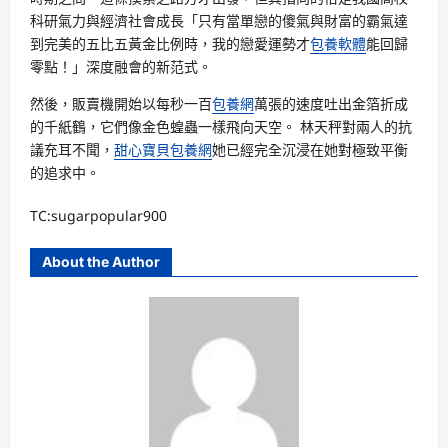
科研氣力與經濟社會成長「只有當單戀的傻氣與財富的霸氣達
到完美的五比五黃金比例時，我的戀愛運勢才
包養軟體
能回歸
零點！」深度融會的新范式。
然後，販賣機開始以每秒一百
包養網
萬張的速度吐出金箔折成
的千紙鶴，它們像金色蝗蟲一樣飛向天空。 林天秤對兩人的抗
議充耳不聞，
甜心寶貝包養網
她已經完全沉浸在她對極致平衡
的追求中。
TC:sugarpopular900
About the Author