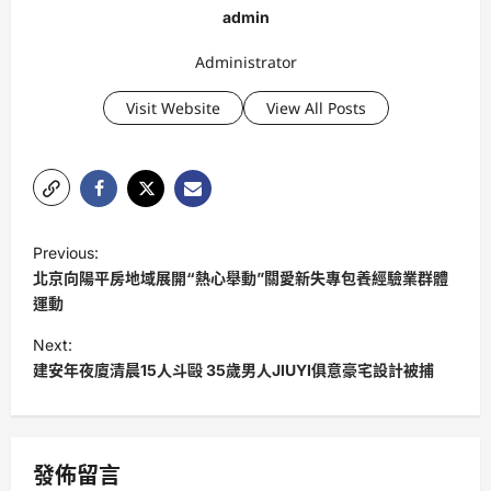
admin
Administrator
Visit Website
View All Posts
P
Previous:
o
北京向陽平房地域展開“熱心舉動”關愛新失專包養經驗業群體
s
運動
t
Next:
建安年夜廈清晨15人斗毆 35歲男人JIUYI俱意豪宅設計被捕
n
a
v
發佈留言
i