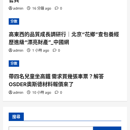
官兵
admin
16 分鐘 ago
0
分數
高東西的品質成長調研行｜北京“花鄉”查包養經
歷進級“漂亮財產”_中國網
admin
1 小時 ago
0
分數
帶四名兒童坐高鐵 需求買幾張車票？解答
OSDER奧斯德材料報價來了
admin
10 小時 ago
0
搜尋