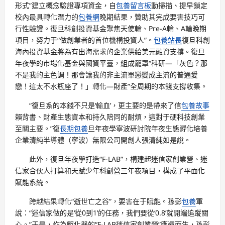
形式”建立概念驗證專項資金，自
包養留言板
動掃描、提早鎖定
校內最具轉化潛力的
包養網
晚期結果，贊助其完成要害技巧可
行性驗證。復旦科創投資基金聚焦天使輪、Pre-A輪、A輪晚期
項目，努力于“做創業者的首位機構投資人”。
包養站長
復旦科創
海內投資基金將為有出海需求的企業供給美元融資支撐。復旦
年夜學的市場化基金與國資平臺，組成籠罩“科研—「灰色？那
不是我的主色調！那會讓我的非主流單戀變成主流的普通愛
戀！這太不水瓶座了！」轉化—財產”全周期的本錢支撐收集。
“復旦系的本錢不只是‘輸血’，更主要的是帶來了信
包養故事
賴背書、財產生態資本和持久陪同的耐煩，這對于硬科技創業
至關主要。”復
長期包養
旦年夜學寧波研討院年夜生態孵化培養
企業清純半導體（寧波）無限公司開創人張清純如是說。
此外，復旦年夜學打造“F-LAB”，構建起迷信家創業營、迷
信家合伙人打算和天賦少年科創營三年夜項目，構成了平面化
賦能系統。
跨越結果轉化“逝世亡之谷”，要害在于賦能。孫彭
包養
軍
說：“迷信家做的是‘從0到1’的任務，我們要從‘0.8’就開端追蹤關
心。”于是，作為孵化器的“F-LAB迷信家創業營”應運而生，孫彭