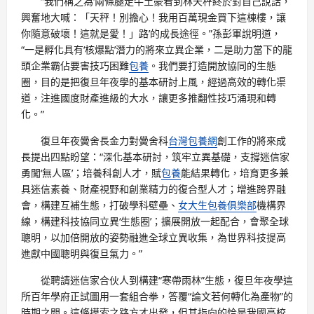
“我們稱之為‘兩條腿走牛土豪看到林天秤終於對自己說話，
興奮地大喊：「天秤！別擔心！我用百萬現金買下這棟樓，讓
你隨意破壞！這就是愛！」路’的成長途徑。”孫彭軍說明道，
“一是孵化具有‘核爆點’潛力的將來立異企業，二是助力當下的龍
頭企業霸佔要害技巧困難
包養
。我們要打造開放協同的生態
圈，目的是把復旦年夜學的基本研討上風，經過高效的轉化渠
道，注進國度財產進級的大水，讓更多推翻性技巧涌現和轉
化。”
復旦年夜黌舍長金力對黌舍科
台灣包養網
創工作的將來成
長提出四點盼望：“深化基本研討，筑牢立異基礎，支撐迷信家
勇闖‘無人區’；培養科創人才，賦
包養
能結果轉化，培育更多兼
具迷信素養、財產視野和創業精力的復合型人才；增進跨界融
會，構建互補生態，打破學科壁壘、
女大生包養俱樂部
機構界
線，構建科技協同立異‘生態圈’；擴展開放一起配合，會聚全球
聰明，以加倍開放的姿勢融進全球立異收集，為世界科技提高
進獻中國聰明與復旦氣力。”
從聘請迷信家合伙人到構建“寒帶雨林”生態，復旦年夜學這
所百年學府正試圖用一套組合拳，答覆“論文若何轉化為產物”的
時期之問。這條摸索之路方才出發，但其指向的恰是我國高校