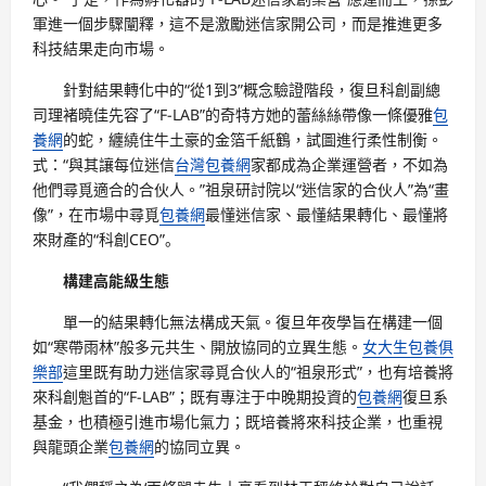
軍進一個步驟闡釋，這不是激勵迷信家開公司，而是推進更多
科技結果走向市場。
針對結果轉化中的“從1到3”概念驗證階段，復旦科創副總
司理褚曉佳先容了“F-LAB”的奇特方她的蕾絲絲帶像一條優雅
包
養網
的蛇，纏繞住牛土豪的金箔千紙鶴，試圖進行柔性制衡。
式：“與其讓每位迷信
台灣包養網
家都成為企業運營者，不如為
他們尋覓適合的合伙人。”祖泉研討院以“迷信家的合伙人”為“畫
像”，在市場中尋覓
包養網
最懂迷信家、最懂結果轉化、最懂將
來財產的“科創CEO”。
構建高能級生態
單一的結果轉化無法構成天氣。復旦年夜學旨在構建一個
如“寒帶雨林”般多元共生、開放協同的立異生態。
女大生包養俱
樂部
這里既有助力迷信家尋覓合伙人的“祖泉形式”，也有培養將
來科創魁首的“F-LAB”；既有專注于中晚期投資的
包養網
復旦系
基金，也積極引進市場化氣力；既培養將來科技企業，也重視
與龍頭企業
包養網
的協同立異。