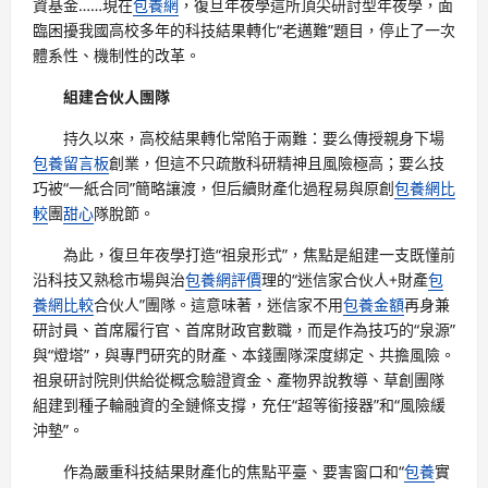
資基金……現在
包養網
，復旦年夜學這所頂尖研討型年夜學，面
臨困擾我國高校多年的科技結果轉化“老邁難”題目，停止了一次
體系性、機制性的改革。
組建合伙人團隊
持久以來，高校結果轉化常陷于兩難：要么傳授親身下場
包養留言板
創業，但這不只疏散科研精神且風險極高；要么技
巧被“一紙合同”簡略讓渡，但后續財產化過程易與原創
包養網比
較
團
甜心
隊脫節。
為此，復旦年夜學打造“祖泉形式”，焦點是組建一支既懂前
沿科技又熟稔市場與治
包養網評價
理的“迷信家合伙人+財產
包
養網比較
合伙人”團隊。這意味著，迷信家不用
包養金額
再身兼
研討員、首席履行官、首席財政官數職，而是作為技巧的“泉源”
與“燈塔”，與專門研究的財產、本錢團隊深度綁定、共擔風險。
祖泉研討院則供給從概念驗證資金、產物界說教導、草創團隊
組建到種子輪融資的全鏈條支撐，充任“超等銜接器”和“風險緩
沖墊”。
作為嚴重科技結果財產化的焦點平臺、要害窗口和“
包養
實