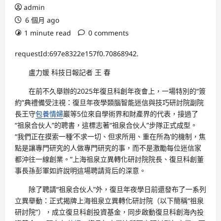
admin
6 個月 ago
1 minute read
0 comments
requestId:697e8322e157f0.70868942.
盧力媛 科技日報記者 王 春
在前不久舉辦的2025年復旦科創年夜會上，一場特別的“簽
約”典禮備受注視：復旦年夜學類腦智能迷信與技巧研討院副院
長王守
包養情婦
巖等5位來自學術界和財產界的代表，接過了
“祖泉合伙人”的聘書，這標志著“祖泉合伙人”步隊正式成型。
“我們正在摸索一種‘不求一切、但求所用、重在所為’的機制，焦
點是讓專門研究的人做專門研究的事，而不是激勵每位迷信家
都沖往一線創業。”上海祖泉立異轉化研討院院長、復旦科創董
事長孫彭軍如許說明這場聘請背后的深意。
除了聘請“祖泉合伙人”外，復旦年夜學日前還發布了一系列
立異舉動：正式揭牌上海祖泉立異轉化研討院（以下簡稱“祖泉
研討院”），成立復旦科創投資基金，同步啟動復旦科創海內投