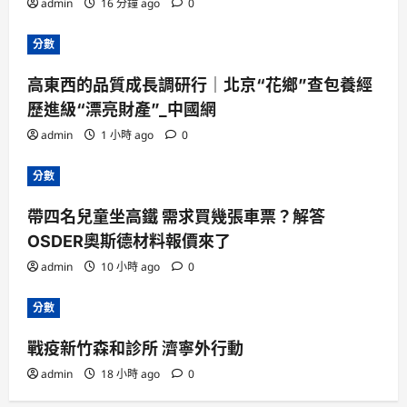
admin
16 分鐘 ago
0
分數
高東西的品質成長調研行｜北京“花鄉”查包養經
歷進級“漂亮財產”_中國網
admin
1 小時 ago
0
分數
帶四名兒童坐高鐵 需求買幾張車票？解答
OSDER奧斯德材料報價來了
admin
10 小時 ago
0
分數
戰疫新竹森和診所 濟寧外行動
admin
18 小時 ago
0