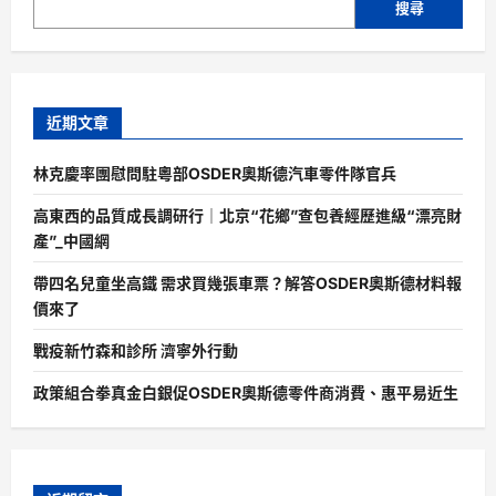
搜尋
近期文章
林克慶率團慰問駐粵部OSDER奧斯德汽車零件隊官兵
高東西的品質成長調研行｜北京“花鄉”查包養經歷進級“漂亮財
產”_中國網
帶四名兒童坐高鐵 需求買幾張車票？解答OSDER奧斯德材料報
價來了
戰疫新竹森和診所 濟寧外行動
政策組合拳真金白銀促OSDER奧斯德零件商消費、惠平易近生