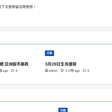
供下次發佈留言時使用。
分數
續 亞洲股市暴跌
3月29日生肖運程
鐘 ago
0
admin
3 小時 ago
0
分數