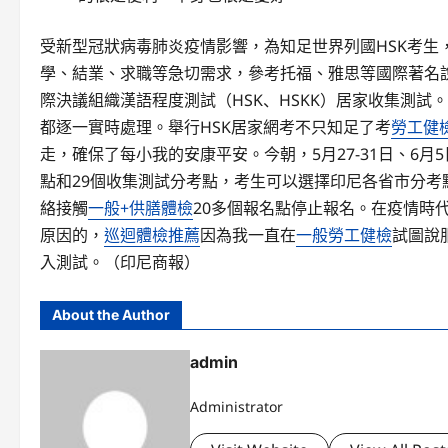
受新型冠狀病毒肺炎疫情影響，為知足世界列國HSK考生
學、結業、求職等急切需求，參考托福、雅思等國際著名說
際決議組織漢語程度測試（HSK、HSKK）居家收集測試
都逐一實時處理。舉行HSK居家網考不只知足了考
勞工健
走，確保了每小我的安康平安。今朝，5月27-31日、6
點和29個收集測試分考點，考生可以選擇印尼各省市分
絡接觸
一般+供膳體檢
20多個報名點停止報名。在疫情時
原因的，
巡迴體檢推薦
因為我一直在
一般勞工健檢
試圖說
入測試。（印尼商報）
About the Author
admin
Administrator