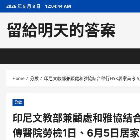
Skip
2026 年 8 月 8 日
12:04:44 AM
to
content
留給明天的答案
Home
分數
印尼文教部兼顧處和雅協結合舉行HSK居家首考 5
分數
印尼文教部兼顧處和雅協結合舉
傳醫院勞檢1日、6月5日居