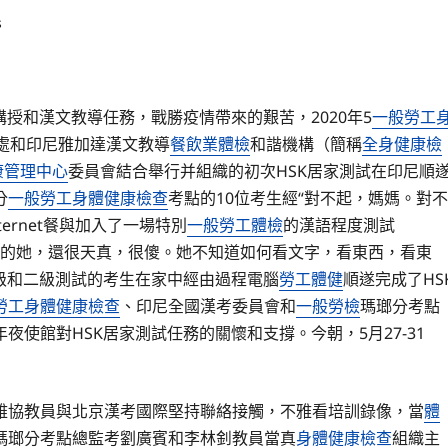
s
講授和漢文教導任務，戰勝疫情帶來的艱苦，2020年5
一般勞工
處和印尼雅加達漢文教導
餐飲業體檢
和諧機構（簡稱
全身健康檢
康管理中心
委員會結合舉行并組織的初次HSK居家測試在印尼順
分
一般勞工身體健康檢查
考點的10位考生經“對不起，媽媽。對不
ernet餐與加入了一場特別
一般勞工體檢
的漢語程度測試
的她，還很天真，很傻。她不知道如何看文字，看東西，看東
級和二級測試的考生在家中經由過程電腦
勞工體健
順遂完成了HS
勞工身體健康檢查
、印尼全國漢考委員會和
一般勞檢
瑪瑯分考點
使館對HSK居家測試任務的關懷和支撐。今朝，5月27-31
雅協教員與北京漢考國際堅持聯絡接觸，不雅看培訓錄像，當
體
瑪瑯分考點總監考劉廣賓和李林釗教員當真
身體健康檢查
組織主