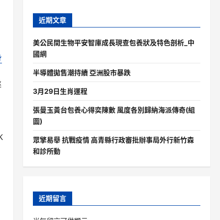
近期文章
美公民間生物平安智庫成長現查包養狀及特色剖析_中
國網
身
半導體拋售潮持續 亞洲股市暴跌
遂
3月29日生肖運程
張曼玉黃台包養心得奕陳數 風度各別歸納海派傳奇(組
圖)
K
眾擎易舉 抗戰疫情 高青縣行政審批辦事局外行新竹森
和診所動
近期留言