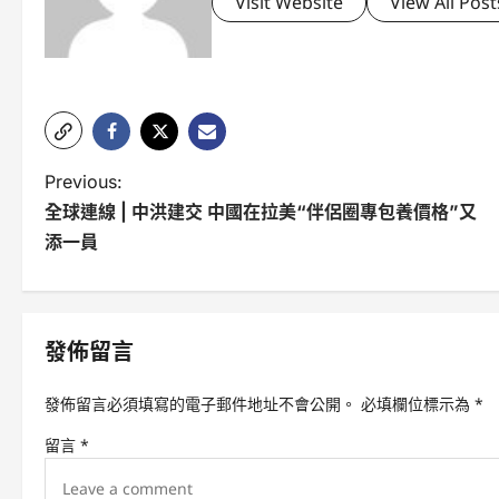
Visit Website
View All Post
P
Previous:
全球連線 | 中洪建交 中國在拉美“伴侶圈專包養價格”又
o
添一員
s
t
n
發佈留言
a
發佈留言必須填寫的電子郵件地址不會公開。
必填欄位標示為
*
v
留言
*
i