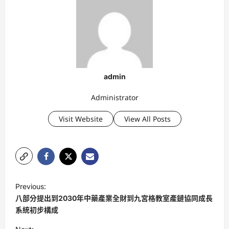
admin
Administrator
Visit Website
View All Posts
P
Previous:
o
八部分提出到2030年中藥產業全財到九宮格教室產鏈協同成長
s
系統初步構成
t