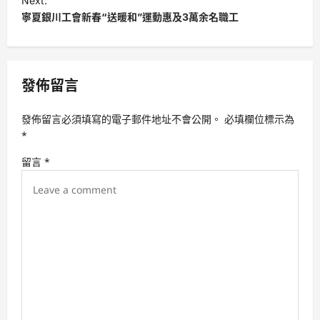
Next:
寧夏銀川工會新春“送暖和”運動惠及3萬余名職工
n
a
v
發佈留言
i
g
發佈留言必須填寫的電子郵件地址不會公開。
必填欄位標示為
a
*
t
留言
*
i
o
n