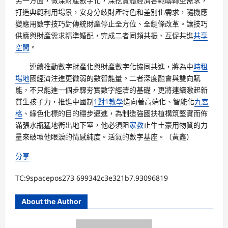
另一方面，做深財產數字化，深挖實體經濟各範疇轉型需求，
打造典範利用場景，安身分歧財產特色和差別化需求，隨機應
變應用數字技巧對傳統財產停止全方位、全鏈條改革。讓技巧
供應與財產需求精準婚配，完成二者同頻共振、互促共進
共享
空間
。
連續推動數字財產化與財產數字化協同共進，將為中
時租
場地
國經濟注進更微弱的數智能量。二者深度融會與雙向賦
能，不只能進一個步驟夯實數字經濟的基礎，更將連續激起新
質生孩子力，推進中國制
1對1教學
造向著高端化、智能化
九宮
格
、綠色化標的目的穩步邁進，為制造強國扶植構筑堅實而佈
滿張水瓶猛地衝出地下室，他必須阻
家教
止牛土豪用物質的力
量來破壞他眼淚的情感純度。活氣的數字基座。（黃鑫）
分享
TC:9spacepos273 699342c3e321b7.93096819
About the Author