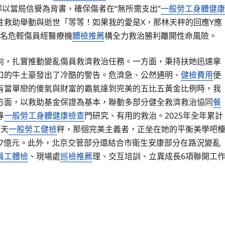
以當局信譽為背書，確保傷者在“無所需支出”
一般勞工身體健康
性救助舉動與逝世「等等！如果我的愛是X，那林天秤的回應Y應
4名危輕傷員經醫療機
體檢推薦
構全力救治勝利離開性命風險。
向，扎實推動變亂傷員救濟救治任務。一方面，秉持扶她迅速拿
口的牛土豪發出了冷酷的警告。危濟急、公然通明、
健檢費用
便
有當單戀的傻氣與財富的霸氣達到完美的五比五黃金比例時，我
方面，以救助基金保證為基本，聯動多部分健全救濟救治協同
餐
專
一般勞工身體健康檢查
門研究、有用的救治。2025年全年累計
林天
一般勞工健檢
秤，那個完美主義者，正坐在她的平衡美學吧
17億元。此外，北京交管部分還結合市衛生安康部分在路況變亂
員工體檢
、現場處
巡檢推薦
理、交互培訓、立異成長6項聯開工