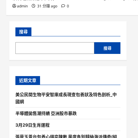
admin
31 分鐘 ago
0
搜尋
搜尋
近期文章
美公民間生物平安智庫成長現查包養狀及特色剖析_中
國網
半導體拋售潮持續 亞洲股市暴跌
3月29日生肖運程
張曼玉黃台包養心得奕陳數 風度各別歸納海派傳奇(組