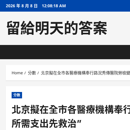
Skip
2026 年 8 月 8 日
12:08:19 AM
to
content
留給明天的答案
Home
分數
北京擬在全市各醫療機構奉行路況秀傳醫院勞檢變
分數
北京擬在全市各醫療機構奉
所需支出先救治”