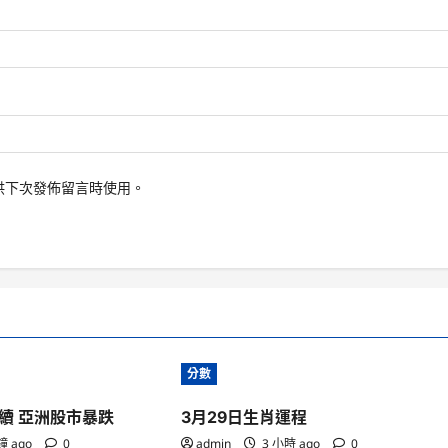
供下次發佈留言時使用。
分數
續 亞洲股市暴跌
3月29日生肖運程
鐘 ago
0
admin
3 小時 ago
0