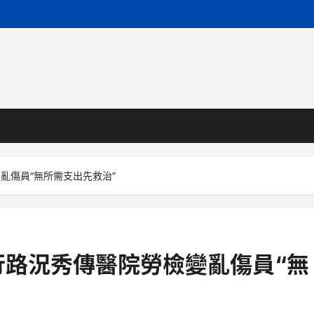
亂傷員“無所需支出先救治”
行路況秀傳醫院勞檢變亂傷員“無