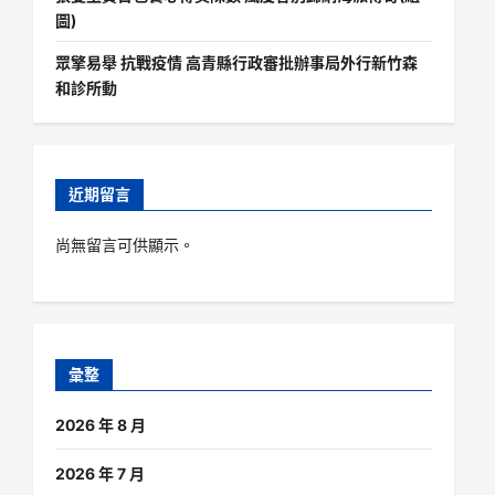
圖)
眾擎易舉 抗戰疫情 高青縣行政審批辦事局外行新竹森
和診所動
近期留言
尚無留言可供顯示。
彙整
2026 年 8 月
2026 年 7 月