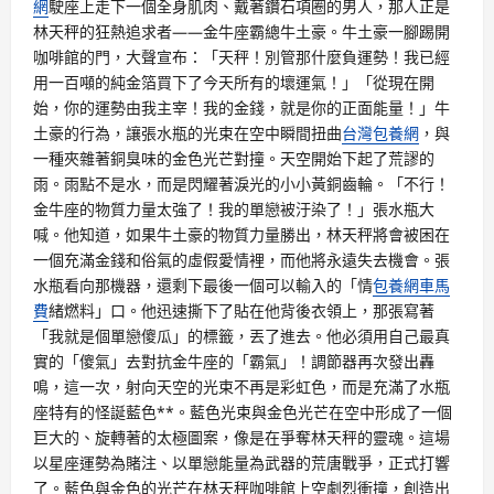
網
駛座上走下一個全身肌肉、戴著鑽石項圈的男人，那人正是
林天秤的狂熱追求者——金牛座霸總牛土豪。牛土豪一腳踢開
咖啡館的門，大聲宣布：「天秤！別管那什麼負運勢！我已經
用一百噸的純金箔買下了今天所有的壞運氣！」「從現在開
始，你的運勢由我主宰！我的金錢，就是你的正面能量！」牛
土豪的行為，讓張水瓶的光束在空中瞬間扭曲
台灣包養網
，與
一種夾雜著銅臭味的金色光芒對撞。天空開始下起了荒謬的
雨。雨點不是水，而是閃耀著淚光的小小黃銅齒輪。「不行！
金牛座的物質力量太強了！我的單戀被汙染了！」張水瓶大
喊。他知道，如果牛土豪的物質力量勝出，林天秤將會被困在
一個充滿金錢和俗氣的虛假愛情裡，而他將永遠失去機會。張
水瓶看向那機器，還剩下最後一個可以輸入的「情
包養網車馬
費
緒燃料」口。他迅速撕下了貼在他背後衣領上，那張寫著
「我就是個單戀傻瓜」的標籤，丟了進去。他必須用自己最真
實的「傻氣」去對抗金牛座的「霸氣」！調節器再次發出轟
鳴，這一次，射向天空的光束不再是彩虹色，而是充滿了水瓶
座特有的怪誕藍色**。藍色光束與金色光芒在空中形成了一個
巨大的、旋轉著的太極圖案，像是在爭奪林天秤的靈魂。這場
以星座運勢為賭注、以單戀能量為武器的荒唐戰爭，正式打響
了。藍色與金色的光芒在林天秤咖啡館上空劇烈衝撞，創造出