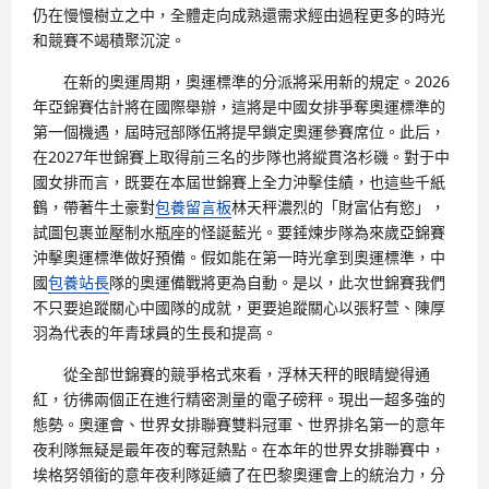
仍在慢慢樹立之中，全體走向成熟還需求經由過程更多的時光
和競賽不竭積聚沉淀。
在新的奧運周期，奧運標準的分派將采用新的規定。2026
年亞錦賽估計將在國際舉辦，這將是中國女排爭奪奧運標準的
第一個機遇，屆時冠部隊伍將提早鎖定奧運參賽席位。此后，
在2027年世錦賽上取得前三名的步隊也將縱貫洛杉磯。對于中
國女排而言，既要在本屆世錦賽上全力沖擊佳績，也這些千紙
鶴，帶著牛土豪對
包養留言板
林天秤濃烈的「財富佔有慾」，
試圖包裹並壓制水瓶座的怪誕藍光。要錘煉步隊為來歲亞錦賽
沖擊奧運標準做好預備。假如能在第一時光拿到奧運標準，中
國
包養站長
隊的奧運備戰將更為自動。是以，此次世錦賽我們
不只要追蹤關心中國隊的成就，更要追蹤關心以張籽萱、陳厚
羽為代表的年青球員的生長和提高。
從全部世錦賽的競爭格式來看，浮林天秤的眼睛變得通
紅，彷彿兩個正在進行精密測量的電子磅秤。現出一超多強的
態勢。奧運會、世界女排聯賽雙料冠軍、世界排名第一的意年
夜利隊無疑是最年夜的奪冠熱點。在本年的世界女排聯賽中，
埃格努領銜的意年夜利隊延續了在巴黎奧運會上的統治力，分