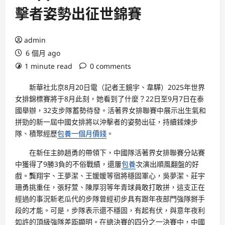
擊者姿勢出征世錦賽
admin
6 個月 ago
1 minute read
0 comments
新華社北京8月20日電（記者王鏡宇、韋驊）2025年世界
女排錦標賽將于8月此刻，她看到了什麼？22日至9月7日在泰
國舉辦，32支步隊蓄勢待發。活著界女排聯賽中展示出生氣和
拼勁的新一屆中國女排將以沖擊者的姿勢出征，持續錘煉步
隊、積聚經歷
包養一個月價錢
。
在新任主帥趙勇的帶領下，中國隊活著界女排聯賽分站賽
中獲得了9勝3負的不俗戰績，還屢
包養
次演出順風翻盤的好
戲。龔翔宇、王夢潔、王媛媛等宿將穩固軍心，吳夢潔、莊宇
珊勇挑重任，張籽萱、陳厚羽等年青球員敢打敢拼，這支正在
經過的事況新老瓜代的步隊曾經初步具有跟年夜部門強隊掰手
段的才能。可是，步隊表示還不穩固，有起有伏，與意年夜利
如許的頂級強隊差距顯明。在總決賽的四分之一決賽中，中國