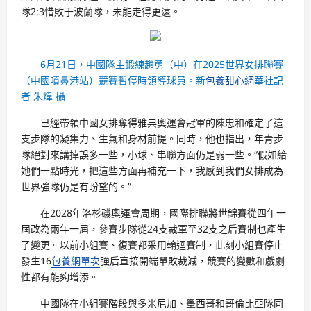
隊2:3惜敗于波蘭隊，未能走得更遠。
6月21日，中國隊主鍛練趙勇（中）在2025世界女排聯賽
（中國噴鼻港站）競賽暫停時領導球員。新
包養甜心網
華社記
者 朱煒 攝
已經帶領中國女排奪得雅典奧運會冠軍的陳忠和確定了這
支步隊的凝集力、生氣和身材前提。同時，他也指出，年青步
隊絕對來講掉誤多一些，小球、串聯方面仍是弱一些。“假如給
她們一點時光，把這些方面再補充一下，我感到我們女排成為
世界強隊仍是有盼望的。”
在2028年洛杉磯奧運會周期，國際排聯將世錦賽從四年一
屆改為兩年一屆，參賽步隊從24支裁軍至32支之后賽制也產生
了變更。以前小組賽、復賽都采用輪迴賽制，此刻小組賽停止
發生16
包養網單次
強后直接開端單敗裁減，競賽的變數和戲劇
性都有能夠增添。
中國隊在小組賽階段與多米尼加、墨西哥和哥倫比亞隊同