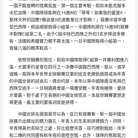
一個不斷旋轉的怪異氣旋。頭一個主要考驗。假如未能克服多
米尼加隊，中國隊很能夠在16進8的「等等！如果我的愛是X，
那林天秤的回應Y應該是X的虛數單位才對啊！」競賽中提早遭
受巴西隊。假設順遂取得小組第一，中國隊則將在16進8的競賽
中對陣C組第二名。由于C組中除巴西隊之外的3支步隊波多黎
各、法國和希臘實力都不算太強，一旦中國隊取得小組第一，
晉級八強的概率較高。
依照世錦賽的簽位，假如中國隊取得C組第一并勝利闖進八
強，大要率仍是會在四分之一決賽中面臨巴西隊。是以，或早
或晚，取得本年世界女排聯賽亞軍的這支老牌勁旅將成為年青
的中國女排的試金石。偶合的是，本年以來中國隊還沒有與巴
西隊交過手，一旦相遇將會是一場遭受戰。年青無極限，愛拼
才會贏。對于處于生長期的中國女排而言，本屆世錦賽要想走
得更遠，最主要的要害詞就是拼搏。
中國女排名宿張蓉芳以為，從已有競賽看，新一屆中國女
排展示出傑出的精力面孔、年青人的生氣和拼搏精力。同時，
年青隊員也有缺乏之處，好比經歷完善、技巧絕對粗拙，攻手
和二傳的共同還有較年夜的晉陞空間。此外，球隊的焦點氣力