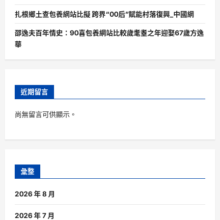
扎根鄉土查包養網站比擬 跨界“00后”賦能村落復興_中國網
邵逸夫百年情史：90喜包養網站比較歲耄耋之年迎娶67歲方逸
華
近期留言
尚無留言可供顯示。
彙整
2026 年 8 月
2026 年 7 月