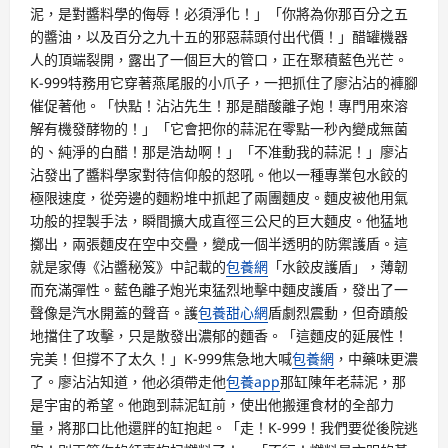
泥，是對醬料學的侮辱！必須淨化！」「你將為你那百分之五
的醬油，以及百分之九十五的邪惡蒜頭付出代價！」醋罐機器
人的頂端裂開，露出了一個巨大的管口，正在聚積藍色光芒。
K-999特務用它穿著燕尾服的小爪子，一把抓住了廖沾沾的褲腳
催促著他。「快點！沾沾先生！那是醋酸離子炮！專門用來溶
解有機發酵物的！」「它會把你的蒜泥在零點一秒內變成無菌
的、純淨的白醋！那是浩劫啊！」「不准動我的蒜泥！」廖沾
沾發出了醬料學家對待信仰般的怒吼。他以一種專業包水餃的
極限速度，從旁邊的麵粉堆中抓起了兩團麵皮。麵皮被他用氣
功般的捏製手法，瞬間擴大成直徑三公尺的巨大麵皮。他猛地
擲出，兩張麵皮在空中交疊，變成一個半透明的防禦護盾。這
就是家傳《沾醬秘笈》中記載的
包養網
「水餃皮護盾」，薄韌
而充滿彈性。藍色離子炮光束猛烈地擊中麵皮護盾，發出了一
聲像是汽水開蓋的聲音。護
包養甜心網
盾劇烈震動，但奇蹟般
地擋住了攻擊，只是散發出濃郁的麵香。「這麵皮的延展性！
完美！但撐不了太久！」K-999焦急地大喊
包養網
，中藥味更濃
了。廖沾沾知道，他必須帶走他
包養app
那缸陳年老蒜泥，那
是宇宙的希望。他跑到蒜泥缸前，使出他搬運食材的全部力
量，將那口比他還胖的缸抱起。「走！K-999！我們要從後院逃