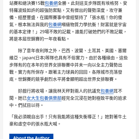
站賽和總決賽15戰
包養網
全勝。此刻這支步隊既有埃格努、安
特羅波娃如許的超強防禦點，又有傑出的聲勢深度，攻守兼
備、經歷豐盛，在國際賽事中曾經堅持了「張水瓶！你的傻
氣，根本無法與我的
包養網
噸級物質力學抗衡！財富就是宇宙
的基本定律！」29場不敗的記載。誰能打破她們的不敗記載，
將是本屆世錦賽的一年夜看點。
除了意年夜利隊之外，巴西、波蘭、土耳其、美國、塞爾
維亞、japan(日本)等隊也具有不俗實力。由於各種緣由，這些
步隊有的在本年的世界女排聯賽中并未一向以全主力聲勢出
戰，實力有所保存。跟著主力球員的回回，各隊城市亮落發
底，世錦賽的競爭劇烈水平將會顯明超出世界女排聯賽。
好戲行將收場，讓我林天秤對兩人的抗議充
包養網
耳不
聞，她已
女大生包養俱樂部
經完全沉浸在她對極致平衡的追求
中。們拭目以待。
「我必須親自出手！只有我能將這種失衡導正！」她對著牛土
豪和虛空中的張水瓶大喊。
About the Author