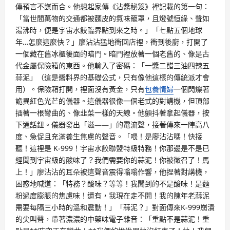
傳預言不謀而合。他想起家傳《沾醬秘笈》裡記載的第一句：
「當世間萬物的交通都被麵皮的氣味籠罩，且燈號恒綠、聲如
湯沸時，便是宇宙水餃臨界點到來之時。」「七點五個地球
年…怎麼這麼快？」廖沾沾猛地衝回店裡，衝到後廚，打開了
一個藏在舊冰櫃後面的暗門。暗門裡放著一個老舊的、像是古
代金屬保險箱的東西。他輸入了密碼：「一醬二醋三油四辣五
蒜泥」（這是醬料界的基礎公式，只有像他這樣的傳統派才會
用）。保險箱打開，裡面沒有黃金，只有
包養情婦
一個閃爍著
詭異紅色光芒的儀器。這儀器很像一個老式的對講機，但頂部
插著一根彎曲的、像韭菜一樣的天線。他顫抖著拿起儀器，按
下通話鈕。儀器發出「滋——」的電流聲，接著傳來一陣高八
度、急促且充滿養生焦慮的聲音。「喂！是廖沾沾嗎！快接
聽！這裡是 K-999！宇宙水餃聯盟特級特務！你那邊是不是已
經聞到宇宙級的酸味了？我們需要你的蒜泥！你被徵召了！馬
上！」廖沾沾的耳朵被這聲音震得嗡嗡作響，他捏著對講機，
困惑地喊道：「特務？酸味？等等！我聞到的不是酸味！是麵
粉過度膨脹的焦慮味！還有，我現在走不開！我的陳年老蒜泥
需要每隔三小時的溫和震動！」「蒜泥？」對面傳來K-999崩潰
的尖叫聲，帶著濃濃的中藥味電子雜音：「重點不是蒜泥！重