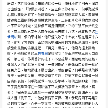
離時，它們卻像兩片羞澀的耳朵一樣，優雅地縮了回去。同時
發出低語：「你還是別看了，反正你也停不好。」何手殘感覺
心臟快要跳出來了。他轉頭看去，發現那座高聳入雲、覆蓋著
鏽跡斑斑鐵網的多層機械式停車塔，正在那片窄巷的盡頭散發
出不正常的綠光。這棟停車塔是個異類，它的三號車位始終空
著，並且傳說只要有人敢在它面前失敗十八次，就會被傳送
包
養網站
到一個泊車地獄。他已經失敗了十七次。現在是第十八
次。他打了方向盤，車頭朝著銅獨角獸的方向猛地偏轉。後視
鏡發出最後的溫柔提醒：「再見，世界。」他沒有撞上獨角
獸，但他那顫抖的車
包養網
尾卻擦到了停車塔三號車位入口處
的一根古老、佈滿苔蘚的柱子。不是撞擊，而是輕柔的碰觸，
像戀人之間的耳語。接著，一道濃郁的、像薄荷口香糖一樣的
綠色光芒。猛地從柱子爆發出來，瞬間吞噬了何手殘和他的掀
背車。光芒消失後，窄巷恢復了平靜，只剩下獨角獸雕像一臉
困惑的表情。何手殘感覺一陣天旋地轉，等他回過神來，他的
車子竟然垂直停在一個貼滿了巨大獎狀的牆壁上。獎狀上寫
著：「完美倒車入庫獎——第零點零零零零零九度偏差。」落
款人是「倒車王」。他趕緊從車窗探出頭，發現周圍不再是熟
悉的城市街道，而是一望無際、由無數白線和編號組成的巨大