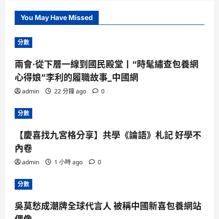
You May Have Missed
分數
兩會·從下層一線到國民殿堂丨“時髦繡查包養網
心得娘”李利的履職故事_中國網
admin
22 分鐘 ago
0
分數
【慶喜找九宮格分享】共學《論語》札記 好學不
內卷
admin
1 小時 ago
0
分數
吳莫愁成潮牌全球代言人 被稱中國新喜包養網站