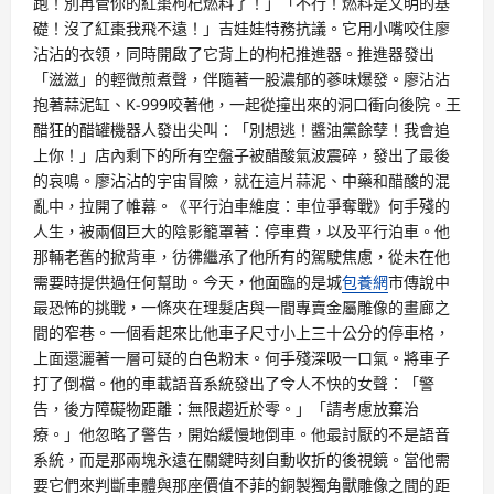
跑！別再管你的紅棗枸杞燃料了！」「不行！燃料是文明的基
礎！沒了紅棗我飛不遠！」吉娃娃特務抗議。它用小嘴咬住廖
沾沾的衣領，同時開啟了它背上的枸杞推進器。推進器發出
「滋滋」的輕微煎煮聲，伴隨著一股濃郁的蔘味爆發。廖沾沾
抱著蒜泥缸、K-999咬著他，一起從撞出來的洞口衝向後院。王
醋狂的醋罐機器人發出尖叫：「別想逃！醬油黨餘孽！我會追
上你！」店內剩下的所有空盤子被醋酸氣波震碎，發出了最後
的哀鳴。廖沾沾的宇宙冒險，就在這片蒜泥、中藥和醋酸的混
亂中，拉開了帷幕。《平行泊車維度：車位爭奪戰》何手殘的
人生，被兩個巨大的陰影籠罩著：停車費，以及平行泊車。他
那輛老舊的掀背車，彷彿繼承了他所有的駕駛焦慮，從未在他
需要時提供過任何幫助。今天，他面臨的是城
包養網
市傳說中
最恐怖的挑戰，一條夾在理髮店與一間專賣金屬雕像的畫廊之
間的窄巷。一個看起來比他車子尺寸小上三十公分的停車格，
上面還灑著一層可疑的白色粉末。何手殘深吸一口氣。將車子
打了倒檔。他的車載語音系統發出了令人不快的女聲：「警
告，後方障礙物距離：無限趨近於零。」「請考慮放棄治
療。」他忽略了警告，開始緩慢地倒車。他最討厭的不是語音
系統，而是那兩塊永遠在關鍵時刻自動收折的後視鏡。當他需
要它們來判斷車體與那座價值不菲的銅製獨角獸雕像之間的距