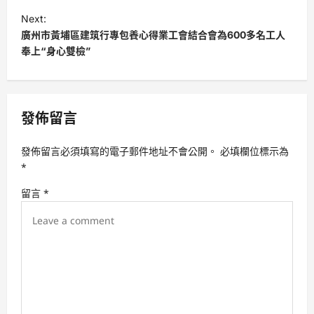
s
Next:
t
廣州市黃埔區建筑行專包養心得業工會結合會為600多名工人
奉上“身心雙檢”
n
a
v
發佈留言
i
g
發佈留言必須填寫的電子郵件地址不會公開。
必填欄位標示為
a
*
t
留言
*
i
o
n