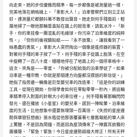
向走來。她的步伐優雅而精準，每一步都像是被測量過一樣，
完美地落在網格線上。「車影大人！」泊車警察們立刻立正站
好，連測量尺都顫抖著不敢發出聲音。她走到何手殘面前，輕
蔑地掃了一眼他那輛垂直貼在牆上的掀背車，語氣冰冷。「新
手，你的車技像一團混亂的毛線球。你污染了泊車維度的純粹
性。」「但你的後視鏡貼紙——『永不放棄』，讓我看到了一
絲愚蠢的勇氣。」車影大人突然掏出一個像是遙控器的裝置，
對著何手殘的車子按了一下。何手殘的車子從牆上脫落，在空
中旋轉了一百八十度，穩穩地停在了地面上的一個停車格中。
這次，夾角是——零度。「你被分配給我的泊車學徒了。如果
泊車是一種宗教，你就是那個連方向盤都沒摸過的新信徒。」
她指了指旁邊一輛像是巨型嬰兒車的改造車：「這是你的訓練
工具，從現在開始，你得學會如何在零點零零一秒內，將這輛
車精準停入對面的針眼大小的車位裡。」何手殘看著那輛閃閃
發光、還在播放《小星星》的嬰兒車，感到一陣眩暈。泊車維
度的生活，比他想象中還要無理頭一百萬倍。《失控的星座運
勢與單戀狂想曲》張水瓶從他那張覆蓋著七層舊報紙的單人床
上驚醒，不是因為鬧鐘，而是因為屋頂傳來了一陣震耳欲聾的
廣播聲。「緊急！緊急！今日星座運勢超級大修正！所有天秤