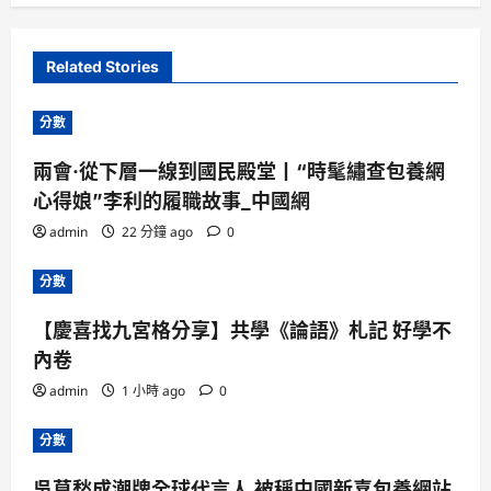
Related Stories
分數
兩會·從下層一線到國民殿堂丨“時髦繡查包養網
心得娘”李利的履職故事_中國網
admin
22 分鐘 ago
0
分數
【慶喜找九宮格分享】共學《論語》札記 好學不
內卷
admin
1 小時 ago
0
分數
吳莫愁成潮牌全球代言人 被稱中國新喜包養網站