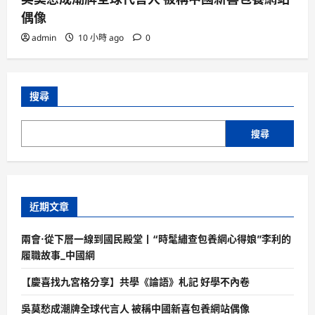
偶像
admin
10 小時 ago
0
搜尋
搜尋
近期文章
兩會·從下層一線到國民殿堂丨“時髦繡查包養網心得娘”李利的
履職故事_中國網
【慶喜找九宮格分享】共學《論語》札記 好學不內卷
吳莫愁成潮牌全球代言人 被稱中國新喜包養網站偶像