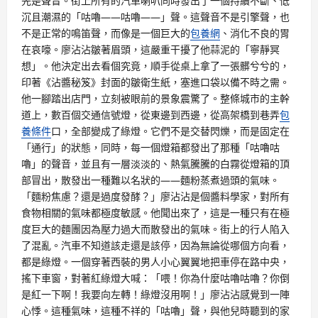
先是聲音。街上所有的汽車喇叭同時發出了一個持續不斷、低
沉且潮濕的「咕嚕——咕嚕——」聲。這聲音不是引擎聲，也
不是正常的鳴笛聲，而像是一個巨大的
包養網
、消化不良的胃
在哀嚎。廖沾沾皺著眉頭，這嚴重干擾了他蒜泥的「寧靜冥
想」。他決定出去看個究竟，順手從桌上拿了一張髒兮兮的，
印著《沾醬秘笈》封面的皺衛生紙，塞進口袋以備不時之需。
他一腳踏出店門，立刻被眼前的景象震驚了。整條城市的主幹
道上，數百個交通信號燈，從東邊到西邊，從高架橋到巷弄
包
養條件
口，全部變成了綠燈。它們不是交替閃爍，而是固定在
「通行」的狀態，同時，每一個燈箱都發出了那種「咕嚕咕
嚕」的聲音，並且有一層淡淡的、熱氣騰騰的白霧從燈箱的頂
部冒出，散發出一種難以名狀的——麵粉蒸煮過頭的氣味。
「麵粉焦慮？還是過度發酵？」廖沾沾是個醬料學家，對所有
食物相關的氣味都極度敏感。他聞出來了，這是一種只有在極
度巨大的麵團因為壓力過大而散發出的氣味。街上的行人陷入
了混亂。汽車不知道該走還是該停，因為無論從哪個方向看，
都是綠燈。一個穿著西裝的男人小心翼翼地把車停在路中央，
搖下車窗，對著紅綠燈大喊：「喂！你為什麼咕嚕咕嚕？你倒
是紅一下啊！我要向左轉！綠燈沒用啊！」廖沾沾感覺到一陣
心悸。這種氣味，這種不祥的「咕嚕」聲，與他兒時聽到的家