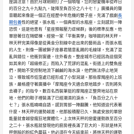
座請注意！由於月球剛剛打了一個噴嚏，您的戀愛機率從昨日
的百分之九十九點九，陡降至負百分之八十七！」廣播員的聲
音聽起來像是一個正在經歷中年危機的雙子座，充滿了戲劇
長
期包養
性的絕望。張水瓶，一個典型的水瓶座，立刻感到一陣
恐慌，這是他患有「星座預報壓力症候群」後的標準反應。他
單戀著住在隔壁棟、經營一家「平衡美學」咖啡館的林天秤。
林天秤完美得像是從黃金分割線中走出來的藝術品。而張水瓶
的人生，則像一團被獅子座暴君隨意亂踢的毛線球，充滿了混
亂與錯位。他衝到窗邊，往外看去。整座城市已經因為這個突
如其來的「超級修正」而陷入了荒謬的混亂。街道上的雙魚座
們，開始不受控制地流下鹹鹹的海水淚，他們無法停止地哭
泣，導致城市低窪處已經形成了小型潟湖。那些摩羯座的上班
族，嚴格遵守著廣播中「摩羯座今天適合原地踏步，否則將失
去襪子」的指令。數百名西裝筆挺的摩羯座正整齊地站在原
地，他們的鞋子裡裝滿了已經潮濕的淚水。「負百分之八十
七？」張水瓶喃喃自語，感到胃部一陣翻騰，他知道這代表著
什麼。林天秤的運勢越差，他那股積壓已久、無處安放的單戀
能量就會越發瘋狂地實體化。上次林天秤的戀愛運勢跌至百分
之二十，張水瓶就發現他的廚房裡長滿了巨大的、形狀是林天
秤側臉的粉紅色蘑菇。他必須在今天結束前，將林天秤的運勢