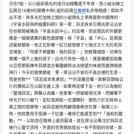
分在F組，以小組前兩名的成分出線難度不年夜，而小組出線之
后將在16進8的競賽中與C組的前兩
包養網
名步隊相遇。假如不
出不測，與多米尼加隊之間的小組頭名之爭將是對中國隊的
《宇宙水餃與終極醬料師》第一章：蒜泥與末日預兆廖沾沾坐
在他那間被稱為「宇宙水餃中心」的店裡，但這間店的外觀更
像是一個被遺棄的藍色塑膠棚，與「宇宙」或「中心」這兩個
詞毫無關係。他正在對著一缸已經發酵了七個月又七天的老蒜
泥嘆氣。「你還不夠靈動，我的蒜泥。」他輕聲細語，彷彿在
責備一個不上進的孩子。店內只有他一個人，連蒼蠅都因為難
以忍受那股陳年蒜頭混合著鐵鏽與淡淡絕望的味道而選擇繞道
飛行。今天的營業額是：零。廖沾沾不安的不是店裡的生意，
而是他對**「蒜泥成本焦慮症」**的深層恐懼。新鮮蒜頭每公
斤的價格正在以超光速上漲，如果再這樣下去，他引以為傲的
「靈魂蒜泥」將難以為繼。他拿著一把被磨得光滑、閃耀著不
祥光芒的小銀勺，從缸底撈起一坨濃稠的、顏色介於灰綠與土
黃之間的發酵物。這蒜泥被他照顧得像稀世珍寶，每隔三小
時，他就要用手指彈一下缸邊，確保它能感受到**「溫和的震
動」**，以助其在精神上達到圓滿。就在廖沾沾專注於與蒜泥
進行心靈交流時，外面的世界開始發出一些不對勁的信號。首