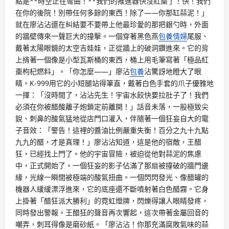
點是**時空正在彎曲！**我們的推進器快沒紅棗了！快！我們
在你的後院！別帶任何多餘的東西！除了——你那缸蒜泥！」
就在廖沾沾還在糾結要不要帶上他最珍愛的那把銀勺時，外面
的牆壁傳來一聲巨大的撞擊。一個穿著黑色燕
包養情婦
尾服、
戴著太陽眼鏡的太空吉娃娃，正從牆上的破洞鑽進來。它的背
上揹著一個像是小型瓦斯桶的東西，桶上用毛筆寫著「極品紅
棗枸杞燃料」。「你怎麼——」廖沾
包養
沾驚訝地瞪大了眼
睛。K-999用它的小短腿站得筆直，戴著白色手套的爪子優雅地
一揮：「沒時間了，沾沾先生！宇宙水餃快要拉肚子了！我們
必須在你被醋酸離子炮鎖定前離開！」話音未落，一股極致尖
銳、刺鼻的酸氣猛地從店門口灌入，伴隨著一個狂妄自大的電
子音效：「警告！這裡的醬油比例嚴重失衡！百分之九十九點
九九的醋，才是真理！」廖沾沾知道，這是他的宿敵，王醋
狂，已經找上門了。他的宇宙冒險，被迫從他對蒜泥的焦慮
中，正式開始了。一個狂妄的影子佔滿了那扇被撞破的牆門邊
緣，光線一瞬間被極端的酸氣扭曲。一個閃閃發光、像醋罐的
機器人緩緩漂浮進來，它的底座還不斷噴射著白色醋霧。它身
上掛著「醋狂派大勝利」的霓虹燈牌，閃爍得讓人眼睛發疼，
同時發出警報。王醋狂的聲音再次響起，這次帶著金屬回音的
嘲弄，刺耳得像是磨砂紙。「廖沾沾！你那充滿腐敗氣味的蒜