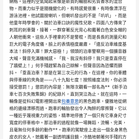
網格。這裡的空氣聞起來像是新買的輪胎和劣質香水的混合
物，而重力似乎是隨機變化的，有時感覺很重，有時像漂浮在
游泳池裡。他試圖按喇叭，但喇叭發出的不是「叭叭」，而是
他童年時學會的、關於泊車口訣的魔性兒歌。四面八方傳來了
刺耳的剎車聲，接著，一群穿著反光背心和戴著白色安全帽的
人朝他衝來。這些人手裡拿的不是警棍，而是長長的測量尺和
巨大的電子角度儀，臉上的表情極度嚴肅。「違反泊車維度基
本法！斜停入庫！罪大惡極！」領頭的泊車警察用一個擴音器
大喊，聲音充滿機械感。「我、我沒有斜停！我只是垂直停在
了牆壁上！」何手殘趕緊為自己辯解，但聲音因為恐懼而顫
抖。「垂直泊車？那是在第三次元的行為，在這裡，你的車體
與停車線的夾角是——八十九點七度！按照維度法則，你必須
接受懲罰！」懲罰的內容是：無限次觀看一部名為**《新手泊
車七百次失敗集錦》的紀錄片，直到哭泣為止。就在這時，一
輛像是從科幻電影裡開出來
包養意思
的黑色跑車，優雅地從網
格的邊緣漂移而過。跑車的輪胎發出令人陶醉的摩擦聲，它以
一種近乎蔑視重力的姿態，精準地停進了一個只有它車身尺寸
寬度的停車格中。那泊車的過程就像一場舞蹈，流暢、完美，
且毫無任何多餘的動作**。跑車的駕駛座上走出一個全身黑色
皮衣的女人，她戴著一副透明護目鏡，冷酷地朝著何手殘的方