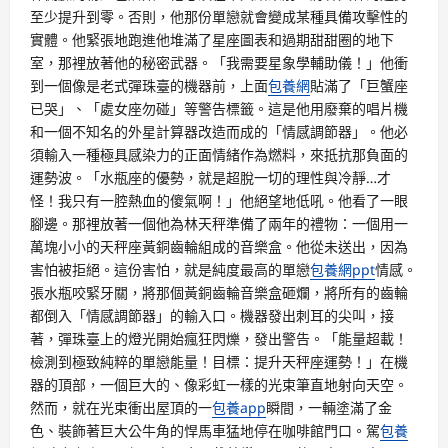
至少提升到零。否則，他那份單戀就會變成某種具備攻擊性的
實體。他緊張地跑進他堆滿了星座圖表和過期甜甜圈的地下
室，那裡放著他的秘密武器。「我需要星象學輔助儀！」他衝
到一個像是老式彈珠臺的機器前，上面
包養網
貼滿了「巨蟹座
已哭」、「處女座勿碰」等警告標籤。這是他用廢棄的唱片機
和一個不知名的外星計算器改造而成的「情感調節器」。他必
須輸入一種極具感染力的正面情緒作為燃料，來抵抗那負面的
運勢波。「水瓶座的優勢，就是超脫一切的理性與冷靜…才
怪！我只有一腔熱血的傻氣啊！」他絕望地低吼。他看了一眼
腳邊。那裡放著一個他為林天秤準備了兩年的禮物：一個用一
萬塊小小的天秤座黃銅齒輪組成的音樂盒。他從未送出，因為
害怕被拒絕。這份害怕，就是純度最高的單戀
包養網ppt
情感。
張水瓶咬緊牙關，將那個黃銅齒輪音樂盒砸爛，將所有的齒輪
都倒入「情感調節器」的輸入口。機器發出刺耳的尖叫，接
著，彈珠臺上的燈光開始瘋狂閃爍，發出警告。「能量超載！
檢測到極致純粹的單戀能量！目標：提升天秤座運勢！」在機
器的頂部，一個巨大的、像彩虹一樣的光束筆直地射向天空。
然而，就在光束衝出屋頂的一
包養app
瞬間，一輛塗滿了金
色、裝飾著巨大公牛角的悍馬車猛地停在咖啡館門口。駕
包養