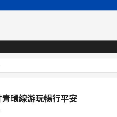
安
甘青環線游玩暢行平安
s