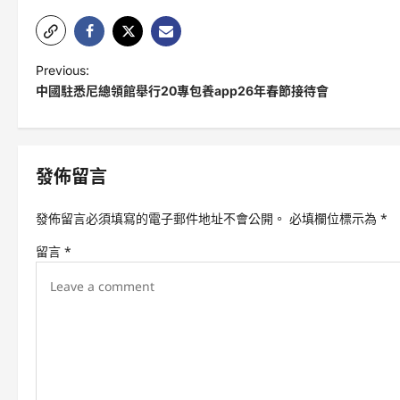
P
Previous:
中國駐悉尼總領館舉行20專包養app26年春節接待會
o
s
t
發佈留言
n
a
發佈留言必須填寫的電子郵件地址不會公開。
必填欄位標示為
*
v
留言
*
i
g
a
t
i