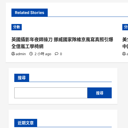
Related Stories
分數
分
英國攝影年夜師操刀 挪威國家隊維京風寫真照引爆
美
全億嵐工學椅網
中
admin
2 小時 ago
0
搜尋
搜尋
近期文章