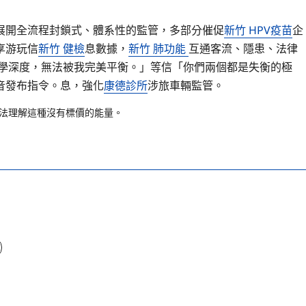
展開全流程封鎖式、體系性的監管，多部分催促
新竹 HPV疫苗
企
享游玩信
新竹 健檢
息數據，
新竹 肺功能
互通客流、隱患、法律
學深度，無法被我完美平衡。」等信「你們兩個都是失衡的極
音發布指令。息，強化
康德診所
涉旅車輛監管。
法理解這種沒有標價的能量。