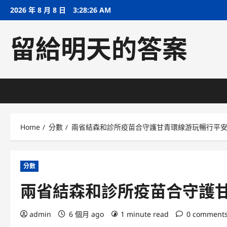
Skip
2026 年 8 月 8 日
3:28:27 AM
to
content
留給明天的答案
Home
分數
兩省結森和診所疫苗合守護甘青環線游玩暢行平
分數
兩省結森和診所疫苗合守護
admin
6 個月 ago
1 minute read
0 comment