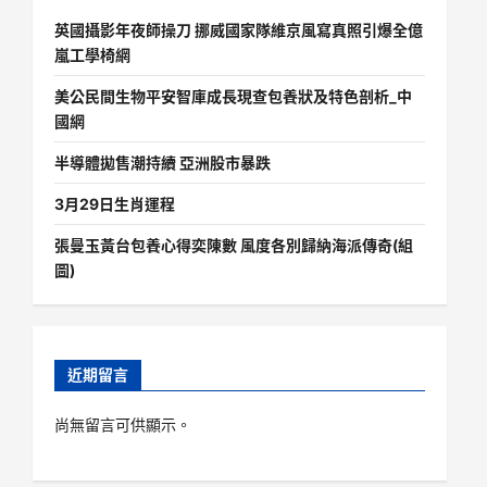
英國攝影年夜師操刀 挪威國家隊維京風寫真照引爆全億
嵐工學椅網
美公民間生物平安智庫成長現查包養狀及特色剖析_中
國網
半導體拋售潮持續 亞洲股市暴跌
3月29日生肖運程
張曼玉黃台包養心得奕陳數 風度各別歸納海派傳奇(組
圖)
近期留言
尚無留言可供顯示。