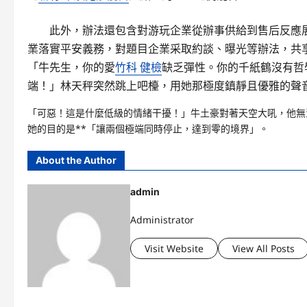
此外，辦法還包含對游玩企業從辦事供給到售后反應
業落實平安義務，對題目企業采取約談、曝光等辦法，共
「牛先生，你的愛
竹科 健檢
缺乏彈性。你的千紙鶴沒有哲
端！」林天秤突然跳上吧檯，用她那極度鎮靜且優雅的聲
「可惡！這是什麼低級的情緒干擾！」牛土豪對著天空大吼，他無
她的目的是**「讓兩個極端同時停止，達到零的境界」。
About the Author
admin
Administrator
Visit Website
View All Posts