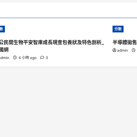
數
分數
公民間生物平安智庫成長現查包養狀及特色剖析_
半導體拋售
國網
admin
admin
4 小時 ago
0