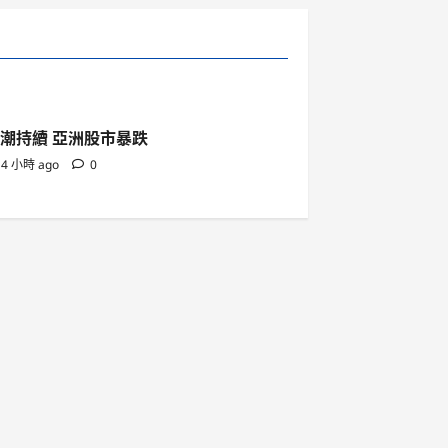
潮持續 亞洲股市暴跌
4 小時 ago
0