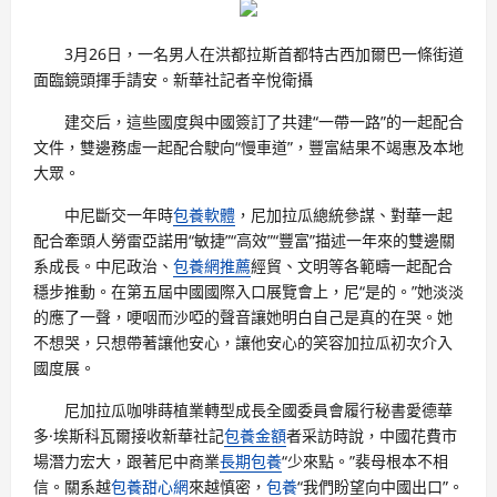
3月26日，一名男人在洪都拉斯首都特古西加爾巴一條街道
面臨鏡頭揮手請安。新華社記者辛悅衛攝
建交后，這些國度與中國簽訂了共建“一帶一路”的一起配合
文件，雙邊務虛一起配合駛向“慢車道”，豐富結果不竭惠及本地
大眾。
中尼斷交一年時
包養軟體
，尼加拉瓜總統參謀、對華一起
配合牽頭人勞雷亞諾用“敏捷”“高效”“豐富”描述一年來的雙邊關
系成長。中尼政治、
包養網推薦
經貿、文明等各範疇一起配合
穩步推動。在第五屆中國國際入口展覽會上，尼“是的。”她淡淡
的應了一聲，哽咽而沙啞的聲音讓她明白自己是真的在哭。她
不想哭，只想帶著讓他安心，讓他安心的笑容加拉瓜初次介入
國度展。
尼加拉瓜咖啡蒔植業轉型成長全國委員會履行秘書愛德華
多·埃斯科瓦爾接收新華社記
包養金額
者采訪時說，中國花費市
場潛力宏大，跟著尼中商業
長期包養
“少來點。”裴母根本不相
信。關系越
包養甜心網
來越慎密，
包養
“我們盼望向中國出口”。