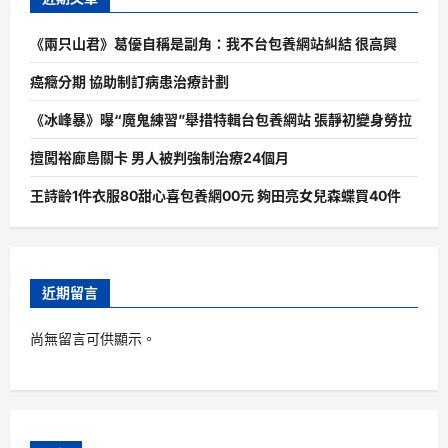
《兩只山君》葛優自稱是副角：我不台包養網站糾結 很高興
癌癥分期 協助制訂病患治療計劃
《冰峰暴》曝“魔鬼練習”舉措特輯台包養網站 張靜初變身勞拉
擅闖裕廊島關卡 男人被判強制治療24個月
王詩齡1件衣服80甜心喜包養網00元 夠田亮女兒森蝶買40件
近期留言
尚無留言可供顯示。