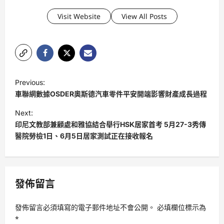
Visit Website
View All Posts
P
Previous:
o
車聯網數據OSDER奧斯德汽車零件平安開端影響財產成長過程
s
Next:
t
印尼文教部兼顧處和雅協結合舉行HSK居家首考 5月27-3秀傳
醫院勞檢1日、6月5日居家測試正在接收報名
n
a
v
發佈留言
i
g
發佈留言必須填寫的電子郵件地址不會公開。
必填欄位標示為
a
*