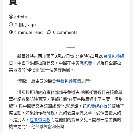
員
admin
2 個月 ago
1 minute read
0 comments
新華社特古西加爾巴3月27日電 北京時光3月26
台灣包養網
日，中國同洪都拉斯建交。中國在中美洲
包養
，以及在全部拉
美地域的“伴侶圈”進一個步驟擴展。
“開啟一扇主要的機會
包養
包養感情
之門”
洪都拉斯總統府事務部部長魯道夫·帕斯托爾近日在接收新
華社記者采訪時表現，洪都拉斯“在要害時辰邁出了主要一個步
驟”，與中國建交為該國成長“也就是說，花
包養網心得
兒嫁給了
席世勳，如果她作為母親，真的去席家做文章，受傷害最大的
不是別人，
包養留言板
而是他們的寶貝女兒。開啟一扇主要的
機會之門”，他倍感興奮和鼓舞。