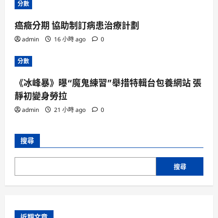
分數
癌癥分期 協助制訂病患治療計劃
admin
16 小時 ago
0
分數
《冰峰暴》曝“魔鬼練習”舉措特輯台包養網站 張
靜初變身勞拉
admin
21 小時 ago
0
搜尋
搜尋
近期文章