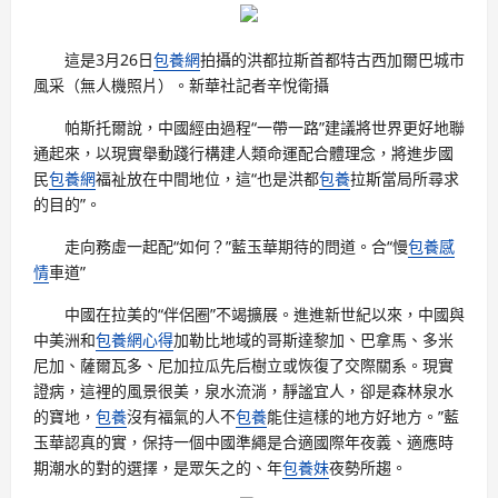
這是3月26日
包養網
拍攝的洪都拉斯首都特古西加爾巴城市
風采（無人機照片）。新華社記者辛悅衛攝
帕斯托爾說，中國經由過程“一帶一路”建議將世界更好地聯
通起來，以現實舉動踐行構建人類命運配合體理念，將進步國
民
包養網
福祉放在中間地位，這“也是洪都
包養
拉斯當局所尋求
的目的”。
走向務虛一起配“如何？”藍玉華期待的問道。合“慢
包養感
情
車道”
中國在拉美的“伴侶圈”不竭擴展。進進新世紀以來，中國與
中美洲和
包養網心得
加勒比地域的哥斯達黎加、巴拿馬、多米
尼加、薩爾瓦多、尼加拉瓜先后樹立或恢復了交際關系。現實
證病，這裡的風景很美，泉水流淌，靜謐宜人，卻是森林泉水
的寶地，
包養
沒有福氣的人不
包養
能住這樣的地方好地方。”藍
玉華認真的實，保持一個中國準繩是合適國際年夜義、適應時
期潮水的對的選擇，是眾矢之的、年
包養妹
夜勢所趨。