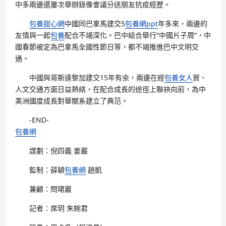
中多兩邊還屢次舉辦錄像會議分送朋友抗疫經歷。
包養甜心網
中國同巴拿馬建交5
包養網ppt
年多來，兩邊的
友情與一起
包養
配合不竭深化。巴中結合舉行“中國片子周”，中
國春節被定為巴拿馬全國性節日等，都不竭推進巴中文明交
通。
中國與哥斯達黎加建交15年有余，兩邊在經
包養女人
貿、
人文交通方面日益熱絡，在配合成長的途徑上聯袂向前，為中
美洲國度成長對華關系建立了典范。
-END-
包養網
謀劃：倪四義 姜巖
監制：薛穎
包養網
趙凱
兼顧：閆珺巖
記者：席玥 朱婉君