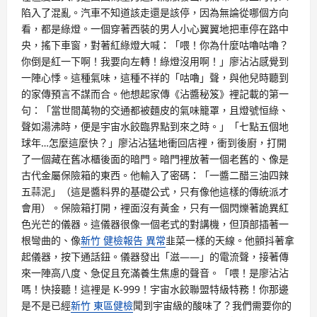
陷入了混亂。汽車不知道該走還是該停，因為無論從哪個方向
看，都是綠燈。一個穿著西裝的男人小心翼翼地把車停在路中
央，搖下車窗，對著紅綠燈大喊：「喂！你為什麼咕嚕咕嚕？
你倒是紅一下啊！我要向左轉！綠燈沒用啊！」廖沾沾感覺到
一陣心悸。這種氣味，這種不祥的「咕嚕」聲，與他兒時聽到
的家傳預言不謀而合。他想起家傳《沾醬秘笈》裡記載的第一
句：「當世間萬物的交通都被麵皮的氣味籠罩，且燈號恒綠、
聲如湯沸時，便是宇宙水餃臨界點到來之時。」「七點五個地
球年…怎麼這麼快？」廖沾沾猛地衝回店裡，衝到後廚，打開
了一個藏在舊冰櫃後面的暗門。暗門裡放著一個老舊的、像是
古代金屬保險箱的東西。他輸入了密碼：「一醬二醋三油四辣
五蒜泥」（這是醬料界的基礎公式，只有像他這樣的傳統派才
會用）。保險箱打開，裡面沒有黃金，只有一個閃爍著詭異紅
色光芒的儀器。這儀器很像一個老式的對講機，但頂部插著一
根彎曲的、像
新竹 健檢報告 異常
韭菜一樣的天線。他顫抖著拿
起儀器，按下通話鈕。儀器發出「滋——」的電流聲，接著傳
來一陣高八度、急促且充滿養生焦慮的聲音。「喂！是廖沾沾
嗎！快接聽！這裡是 K-999！宇宙水餃聯盟特級特務！你那邊
是不是已經
新竹 東區健檢
聞到宇宙級的酸味了？我們需要你的