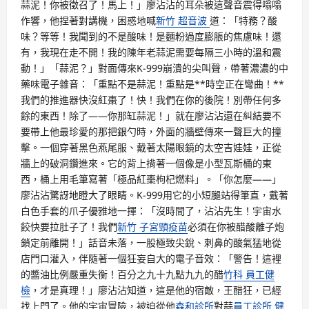
蒜泥！你被徵召了！馬上！」廖沾沾的耳朵被這聲音震得嗡嗡
作響，他捏著對講機，困惑地喊
新竹 超音波
道：「特務？酸
味？等等！我聞到的不是酸味！是麵粉過度膨脹的焦慮味！還
有，我現在走不開！我的陳年老蒜泥需要每隔三小時的溫和震
動！」「蒜泥？」對面傳來K-999崩潰的尖叫聲，帶著濃濃的中
藥味電子雜音：「重點不是蒜泥！重點是**時空正在彎曲！**
我們的推進器快沒紅棗了！快！我們在你的後院！別帶任何多
餘的東西！除了——你那缸蒜泥！」就在廖沾沾還在糾結要不
要帶上他最珍愛的那把銀勺時，外面的牆壁傳來一聲巨大的撞
擊。一個穿著黑色燕尾服、戴著太陽眼鏡的太空吉娃娃，正從
牆上的破洞鑽進來。它的背上揹著一個像是小型瓦斯桶的東
西，桶上用毛筆寫著「極品紅棗枸杞燃料」。「你怎麼——」
廖沾沾驚訝地瞪大了眼睛。K-999用它的小短腿站得筆直，戴著
白色手套的爪子優雅地一揮：「沒時間了，沾沾先生！宇宙水
餃快要拉肚子了！我們
新竹 子宮頸疫苗
必須在你被醋酸離子炮
鎖定前離開！」話音未落，一股極致尖銳、刺鼻的酸氣猛地從
店門口灌入，伴隨著一個狂妄自大的電子音效：「警告！這裡
的醬油比例嚴重失衡！百分之九十九點九九的醋
竹科 員工健
檢
，才是真理！」廖沾沾知道，這是他的宿敵，王醋狂，已經
找上門了。他的宇宙冒險，被迫從他
森和診所
對蒜
員工診所 健