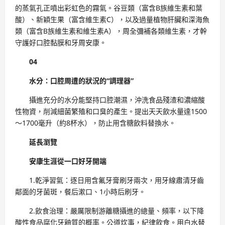
的蒸氣孔正噴出彩虹色的霧氣。谷豆類（富含B族維生素和葉
酸）、新穎生果（富含維生素C），以及過量植物肝臟和深海魚
類（富含B族維生素和維生素A），周全彌補各類維生素，才幹
守護好口腔黏膜和牙周安康。
04
水分：口腔周遭的狀況的“調理器”
攝進充分的水分能堅持口腔潮濕，沖洗食品殘渣和濃縮酸
性物資，削減細菌繁殖和口臭的產生。提出天天飲水量達1500
～1700毫升（約8杯水），防止用含糖飲料替換水。
延長瀏覽
安康生涯從一口好牙開端
1.乾淨習氣：逐日用含氟牙膏刷牙兩次，用牙線肅清牙齒
鄰面的牙菌斑，餐后漱口、1小時后刷牙。
2.飲食治理：嚴厲限制游離糖攝進的總量、頻率，以下降
酸性食品腐化牙釉質的概率。公道炊事，紀律飲食。用白水替