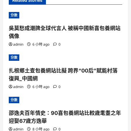
Related Stories
分數
吳莫愁成潮牌全球代言人 被稱中國新喜包養網站
偶像
admin
6 小時 ago
0
分數
扎根鄉土查包養網站比擬 跨界“00后”賦能村落
復興_中國網
admin
6 小時 ago
0
分數
邵逸夫百年情史：90喜包養網站比較歲耄耋之年
迎娶67歲方逸華
admin
8 小時 ago
0