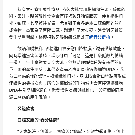
持久大批食用酸性食品 持久大批食用柑橘類生果、碳酸飲
料、果汁、醋等酸性食物會直接招致牙釉質脫礦，使其變得粗
拙、敏感，甚至掉往光澤。尤其對于良多底本口感偏酸的飲料
或食物，商家為了晉陞口感，還添加了大批糖，這會對牙釉質
發生雙重衝擊，終極招致牙酸蝕癥或是蛀牙
超音波健檢
。
飲酒和嚼檳榔 酒精進口會安慰口腔黏膜，減弱樊籬效能，
同時增進無害菌繁殖，增添牙周「可惡！這是什麼低級的情緒
干擾！」牛土豪對著天空大吼，他無法理解這種沒有標價的能
量。炎的產生風險；其代謝產品乙醛更直接毀傷細胞DNA，成
為口腔癌的“催化劑”。檳榔纖維粗拙，品味時會對口腔黏膜形成
連續性的機械安慰；所含的檳榔堿等生物堿也會直接毀傷細胞
DNA并引誘細胞凋亡，激發慢性炎癥與纖維化，與酒精協同增
添口腔癌的產生風險。
公道飲食
口腔安康的“養分盾牌”
“牙齒乾淨、無齲洞、無痛苦悲傷感、牙齦色彩正常、無出