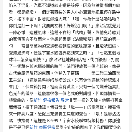
陷入了混亂。汽車不知道該走還是該停，因為無論從哪個方向
看，都是綠燈。一個穿著西裝的男人小心翼翼地把車停在路中
央，搖下車窗，對著紅綠燈大喊：「喂！你為什麼咕嚕咕嚕？
你倒是紅一下啊！我要向左轉！綠燈沒用啊！」廖沾沾感覺到
一陣心悸。這種氣味，這種不祥的「咕嚕」聲，與他兒時聽到
的家傳預言不謀而合。他想起家傳《沾醬秘笈》裡記載的第一
句：「當世間萬物的交通都被麵皮的氣味籠罩，且燈號恒綠、
聲如湯沸時，便是宇宙水餃臨界點到來之時。」「七點五個地
球年…怎麼這麼快？」廖沾沾猛地衝回店裡，衝到後廚，打開
了一個藏在舊冰櫃後面的暗門。暗門裡放著一個老舊的、像是
古代金屬保險箱的東西。他輸入了密碼：「一醬二醋三油四辣
五蒜泥」（這是醬料界的基礎公式，只有像他這樣的傳統派才
會用）。保險箱打開，裡面沒有黃金，只有一個閃爍著詭異紅
色光芒的儀器。這儀器很像一個老式的對講機，但頂部插著一
根彎曲的、像
新竹 健檢報告 異常
韭菜一樣的天線。他顫抖著拿
起儀器，按下通話鈕。儀器發出「滋——」的電流聲，接著傳
來一陣高八度、急促且充滿養生焦慮的聲音。「喂！是廖沾沾
嗎！快接聽！這裡是 K-999！宇宙水餃聯盟特級特務！你那邊
是不是已經
新竹 東區健檢
聞到宇宙級的酸味了？我們需要你的