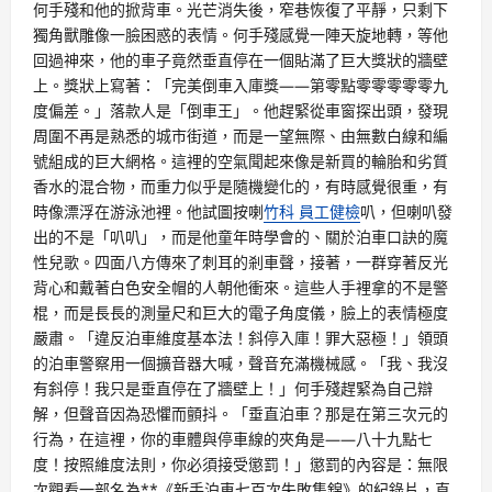
何手殘和他的掀背車。光芒消失後，窄巷恢復了平靜，只剩下
獨角獸雕像一臉困惑的表情。何手殘感覺一陣天旋地轉，等他
回過神來，他的車子竟然垂直停在一個貼滿了巨大獎狀的牆壁
上。獎狀上寫著：「完美倒車入庫獎——第零點零零零零零九
度偏差。」落款人是「倒車王」。他趕緊從車窗探出頭，發現
周圍不再是熟悉的城市街道，而是一望無際、由無數白線和編
號組成的巨大網格。這裡的空氣聞起來像是新買的輪胎和劣質
香水的混合物，而重力似乎是隨機變化的，有時感覺很重，有
時像漂浮在游泳池裡。他試圖按喇
竹科 員工健檢
叭，但喇叭發
出的不是「叭叭」，而是他童年時學會的、關於泊車口訣的魔
性兒歌。四面八方傳來了刺耳的剎車聲，接著，一群穿著反光
背心和戴著白色安全帽的人朝他衝來。這些人手裡拿的不是警
棍，而是長長的測量尺和巨大的電子角度儀，臉上的表情極度
嚴肅。「違反泊車維度基本法！斜停入庫！罪大惡極！」領頭
的泊車警察用一個擴音器大喊，聲音充滿機械感。「我、我沒
有斜停！我只是垂直停在了牆壁上！」何手殘趕緊為自己辯
解，但聲音因為恐懼而顫抖。「垂直泊車？那是在第三次元的
行為，在這裡，你的車體與停車線的夾角是——八十九點七
度！按照維度法則，你必須接受懲罰！」懲罰的內容是：無限
次觀看一部名為**《新手泊車七百次失敗集錦》的紀錄片，直