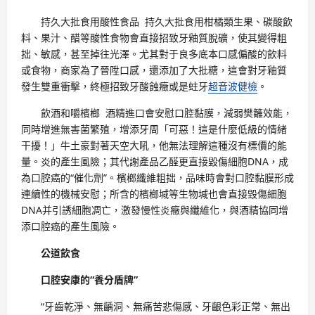
持久大批食用酸性食品 持久大批食用柑橘類生果、碳酸飲
料、果汁、醋等酸性食物會直接招致牙釉質脫礦，使其變得粗
拙、敏感，甚至掉往光澤。尤其對于良多底本口感偏酸的飲料
或食物，商家為了晉陞口感，還添加了大批糖，這會對牙釉質
發生雙重衝擊，終極招致牙酸蝕癥或是蛀牙
超音波健檢
。
飲酒和嚼檳榔 酒精進口會安慰口腔黏膜，減弱樊籬效能，
同時增進無害菌繁殖，增添牙周「可惡！這是什麼低級的情緒
干擾！」牛土豪對著天空大吼，他無法理解這種沒有標價的能
量。炎的產生風險；其代謝產品乙醛更直接毀傷細胞DNA，成
為口腔癌的“催化劑”。檳榔纖維粗拙，品味時會對口腔黏膜形成
連續性的機械安慰；所含的檳榔堿等生物堿也會直接毀傷細胞
DNA并引誘細胞凋亡，激發慢性炎癥與纖維化，與酒精協同增
添口腔癌的產生風險。
公道飲食
口腔安康的“養分盾牌”
“牙齒乾淨、無齲洞、無痛苦悲傷感、牙齦色彩正常、無出