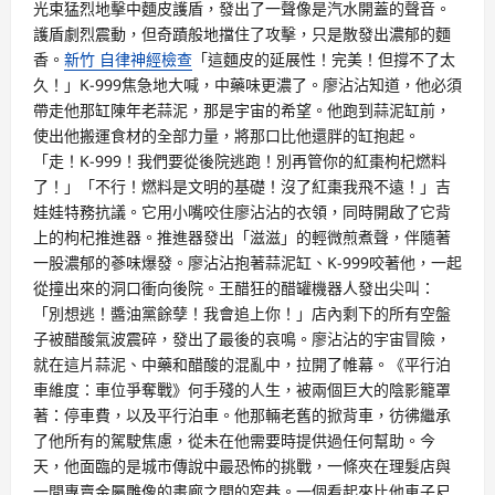
光束猛烈地擊中麵皮護盾，發出了一聲像是汽水開蓋的聲音。
護盾劇烈震動，但奇蹟般地擋住了攻擊，只是散發出濃郁的麵
香。
新竹 自律神經檢查
「這麵皮的延展性！完美！但撐不了太
久！」K-999焦急地大喊，中藥味更濃了。廖沾沾知道，他必須
帶走他那缸陳年老蒜泥，那是宇宙的希望。他跑到蒜泥缸前，
使出他搬運食材的全部力量，將那口比他還胖的缸抱起。
「走！K-999！我們要從後院逃跑！別再管你的紅棗枸杞燃料
了！」「不行！燃料是文明的基礎！沒了紅棗我飛不遠！」吉
娃娃特務抗議。它用小嘴咬住廖沾沾的衣領，同時開啟了它背
上的枸杞推進器。推進器發出「滋滋」的輕微煎煮聲，伴隨著
一股濃郁的蔘味爆發。廖沾沾抱著蒜泥缸、K-999咬著他，一起
從撞出來的洞口衝向後院。王醋狂的醋罐機器人發出尖叫：
「別想逃！醬油黨餘孽！我會追上你！」店內剩下的所有空盤
子被醋酸氣波震碎，發出了最後的哀鳴。廖沾沾的宇宙冒險，
就在這片蒜泥、中藥和醋酸的混亂中，拉開了帷幕。《平行泊
車維度：車位爭奪戰》何手殘的人生，被兩個巨大的陰影籠罩
著：停車費，以及平行泊車。他那輛老舊的掀背車，彷彿繼承
了他所有的駕駛焦慮，從未在他需要時提供過任何幫助。今
天，他面臨的是城市傳說中最恐怖的挑戰，一條夾在理髮店與
一間專賣金屬雕像的畫廊之間的窄巷。一個看起來比他車子尺