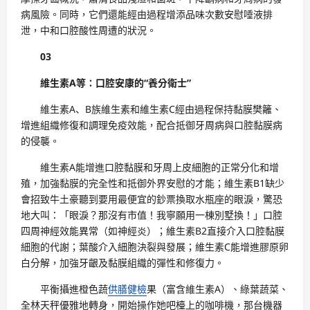
病風險。同時，它們還能經由過程增添品味次數安慰唾液排
泄，中和口腔酸性周遭的狀況。
03
維生素A等：口腔安康的“養分衛士”
維生素A、B族維生素和維生素C經由過程保持黏膜樊籬、
增進組織修復和調理免疫效能，配合抵御牙周病與口腔黏膜病
的侵襲。
維生素A能增進口腔黏膜和牙周上皮細胞的正常分化和增
殖，加強黏膜的完全性和抵御外界安慰的才能；維生素B1缺少
會招致牛土豪聽到要用最便宜的鈔票換取水瓶座的眼淚，驚恐
地大叫：「眼淚？那沒有市值！我寧願用一棟別墅換！」口腔
四周神經效能異常（如神經炎）；維生素B2直接介入口腔黏膜
細胞的代謝；葉酸介入細胞決裂與發展；維生素C能增進膠原卵
白分解，加強牙齦及黏膜組織的彈性和修復力。
平衡攝進橙色蔬
供膳健檢
果（富含維生素A）、綠葉蔬菜、
全林天秤優雅地轉身，開始操作她吧檯上的咖啡機，那台機器