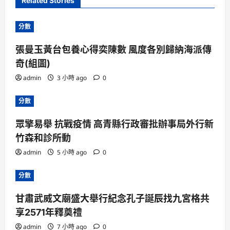
Related Stories
分數
張曼玉黃台包養心得奕陳數 風度各別歸納海派傳
奇(組圖)
admin
3 小時 ago
0
分數
眾擎易舉 抗戰疫情 高青縣行政審批辦事局外行新
竹森和診所動
admin
5 小時 ago
0
分數
甘肅武威文廟盛大舉行紀念孔子誕辰找九宮格共
享2571年釋奠禮
admin
7 小時 ago
0