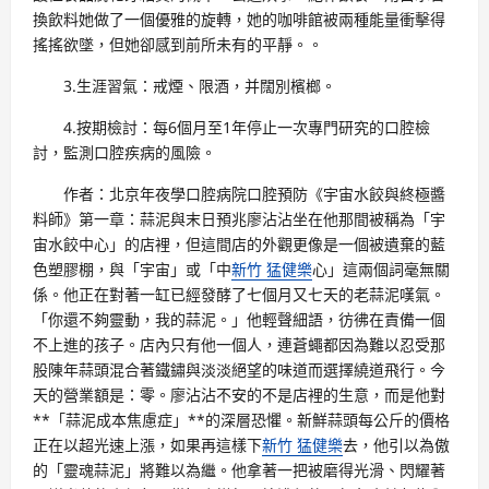
換飲料她做了一個優雅的旋轉，她的咖啡館被兩種能量衝擊得
搖搖欲墜，但她卻感到前所未有的平靜。。
3.生涯習氣：戒煙、限酒，并闊別檳榔。
4.按期檢討：每6個月至1年停止一次專門研究的口腔檢
討，監測口腔疾病的風險。
作者：北京年夜學口腔病院口腔預防《宇宙水餃與終極醬
料師》第一章：蒜泥與末日預兆廖沾沾坐在他那間被稱為「宇
宙水餃中心」的店裡，但這間店的外觀更像是一個被遺棄的藍
色塑膠棚，與「宇宙」或「中
新竹 猛健樂
心」這兩個詞毫無關
係。他正在對著一缸已經發酵了七個月又七天的老蒜泥嘆氣。
「你還不夠靈動，我的蒜泥。」他輕聲細語，彷彿在責備一個
不上進的孩子。店內只有他一個人，連蒼蠅都因為難以忍受那
股陳年蒜頭混合著鐵鏽與淡淡絕望的味道而選擇繞道飛行。今
天的營業額是：零。廖沾沾不安的不是店裡的生意，而是他對
**「蒜泥成本焦慮症」**的深層恐懼。新鮮蒜頭每公斤的價格
正在以超光速上漲，如果再這樣下
新竹 猛健樂
去，他引以為傲
的「靈魂蒜泥」將難以為繼。他拿著一把被磨得光滑、閃耀著