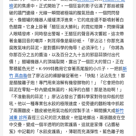
檢
泥的焦慮中，正式開始了。一個狂妄的影子佔滿了那扇被撞
破的牆門邊緣，光線一瞬間被極端的酸氣扭曲。一個閃閃發
光、像醋罐的機器人緩緩漂浮進來，它的底座還不斷噴射著白
色醋霧。它身上掛著「醋狂派大勝利」的霓虹燈牌，閃爍得讓
人眼睛發疼，同時發出警報。王醋狂的聲音再次響起，這次帶
著金屬回音的嘲弄，刺耳得像是磨砂紙。「廖沾沾！你那充滿
腐敗氣味的蒜泥，是對醬料學的侮辱！必須淨化！」「你將為
你那百分之五的醬油，以及百分之九十五的邪惡蒜頭付出代
價！」醋罐機器人的頂端裂開，露出了一個巨大的管口，正在
聚積藍色光芒。K-999特務用它穿著燕尾服的小爪子，一把抓
新
竹 高血脂
住了廖沾沾的褲腳催促著他。「快點！沾沾先生！那
是醋酸離子炮！專門用來溶解有機發酵物的！」「它會把你的
蒜泥在零點一秒內變成無菌的、純淨的白醋！那是浩劫啊！」
「不准動我的蒜泥！」廖沾沾發出了醬料學家對待信仰般的怒
吼。他以一種專業包水餃的極限速度，從旁邊的麵粉堆中抓起
了兩團麵皮。麵皮被他用氣功般的捏製手法，瞬間擴大成
新竹
減重 診所
直徑三公尺的巨大麵皮。他猛地擲出，兩張麵皮在空
中交疊，變成一個半透明的防禦護盾。這就是家傳《沾醬秘
笈》中記載的「水餃皮護盾」，薄韌而充滿彈性。藍色離子炮