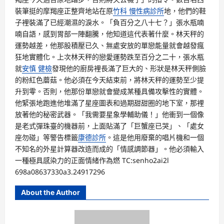
裝筆挺的摩羯座正整齊地站在原
竹科 慢性病診所
地，他們的鞋
子裡裝滿了已經潮濕的淚水。「負百分之八十七？」張水瓶喃
喃自語，感到胃部一陣翻騰，他知道這代表著什麼。林天秤的
運勢越差，他那股積壓已久、無處安放的單戀能量就會越發瘋
狂地實體化。上次林天秤的戀愛運勢跌至百分之二十，張水瓶
就
安慎 健檢
發現他的廚房裡長滿了巨大的、形狀是林天秤側臉
的粉紅色蘑菇。他必須在今天結束前，將林天秤的運勢至少提
升到零。否則，他那份單戀就會變成某種具備攻擊性的實體。
他緊張地跑進他堆滿了星座圖表和過期甜甜圈的地下室，那裡
放著他的秘密武器。「我需要星象學輔助儀！」他衝到一個像
是老式彈珠臺的機器前，上面貼滿了「巨蟹座已哭」、「處女
座勿碰」等警告標籤
康德診所
。這是他用廢棄的唱片機和一個
不知名的外星計算器改造而成的「情感調節器」。他必須輸入
一種極具感染力的正面情緒作為燃 TC:senho2ai2l
698a08637330a3.24917296
About the Author