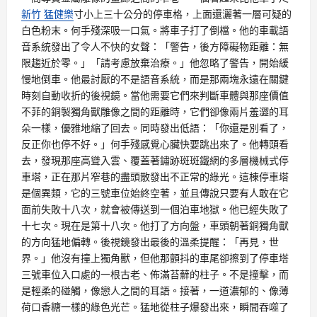
新竹 猛健樂
寸小上三十公分的停車格，上面還灑著一層可疑的
白色粉末。何手殘深吸一口氣。將車子打了倒檔。他的車載語
音系統發出了令人不快的女聲：「警告，後方障礙物距離：無
限趨近於零。」「請考慮放棄治療。」他忽略了警告，開始緩
慢地倒車。他最討厭的不是語音系統，而是那兩塊永遠在關鍵
時刻自動收折的後視鏡。當他需要它們來判斷車體與那座價值
不菲的銅製獨角獸雕像之間的距離時，它們卻像兩片羞澀的耳
朵一樣，優雅地縮了回去。同時發出低語：「你還是別看了，
反正你也停不好。」何手殘感覺心臟快要跳出來了。他轉頭看
去，發現那座高聳入雲、覆蓋著鏽跡斑斑鐵網的多層機械式停
車塔，正在那片窄巷的盡頭散發出不正常的綠光。這棟停車塔
是個異類，它的三號車位始終空著，並且傳說只要有人敢在它
面前失敗十八次，就會被傳送到一個泊車地獄。他已經失敗了
十七次。現在是第十八次。他打了方向盤，車頭朝著銅獨角獸
的方向猛地偏轉。後視鏡發出最後的溫柔提醒：「再見，世
界。」他沒有撞上獨角獸，但他那顫抖的車尾卻擦到了停車塔
三號車位入口處的一根古老、佈滿苔蘚的柱子。不是撞擊，而
是輕柔的碰觸，像戀人之間的耳語。接著，一道濃郁的、像薄
荷口香糖一樣的綠色光芒。猛地從柱子爆發出來，瞬間吞噬了