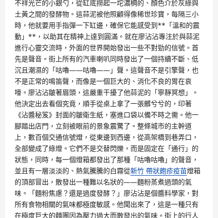
不祥光芒的小銀勺，從缸底撈起一坨濃稠的、顏色介於灰綠與
土黃之間的發酵物。這蒜泥被他照顧得像稀世珍寶，每隔三小
時，他就要用手指彈一下缸邊，確保它能感受到**「溫和的震
動」**，以助其在精神上達到圓滿。就在廖沾沾專注於與蒜泥
進行心靈交流時，外面的世界開始發出一些不對勁的信號。首
先是聲音。街上所有的汽車喇叭同時發出了一個持續不斷、低
沉且潮濕的「咕嚕——咕嚕——」聲。這聲音不是引擎聲，也
不是正常的鳴笛聲，而像是一個巨大的、消化不良的胃在哀
嚎。廖沾沾皺著眉頭，這嚴重干擾了他蒜泥的「寧靜冥想」。
他決定出去看個究竟，順手從桌上拿了一張髒兮兮的，印著
《沾醬秘笈》封面的皺衛生紙，塞進口袋以備不時之需。他一
腳踏出店門，立刻被眼前的景象震驚了。整條城市的主幹道
上，數百個交通信號燈，從東邊到西邊，從高架橋到巷弄口，
全部變成了綠燈。它們不是交替閃爍，而是固定在「通行」的
狀態，同時，每一個燈箱都發出了那種「咕嚕咕嚕」的聲音，
並且有一層淡淡的、熱氣騰騰的白霧從
新竹 帶狀皰疹疫苗
燈箱
的頂部冒出，散發出一種難以名狀的——麵粉蒸煮過頭的氣
味。「麵粉焦慮？還是過度發酵？」廖沾沾是個醬料學家，對
所有食物相關的氣味都極度敏感。他聞出來了，這是一種只有
在極度巨大的麵團因為壓力過大而散發出的氣味。街上的行人