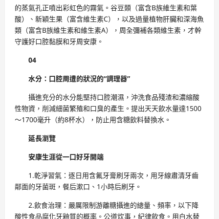
的蒸氣孔正噴出彩虹色的霧氣。谷豆類（富含B族維生素和葉
酸）、新穎生果（富含維生素C），以及過量植物肝臟和深海魚
類（富含B族維生素和維生素A），周全彌補各類維生素，才幹
守護好口腔黏膜和牙周安康。
04
水分：口腔周遭的狀況的“調理器”
攝進充分的水分能堅持口腔潮濕，沖洗食品殘渣和濃縮酸
性物資，削減細菌繁殖和口臭的產生。提出天天飲水量達1500
～1700毫升（約8杯水），防止用含糖飲料替換水。
延長瀏覽
安康生涯從一口好牙開端
1.乾淨習氣：逐日用含氟牙膏刷牙兩次，用牙線肅清牙齒
鄰面的牙菌斑，餐后漱口、1小時后刷牙。
2.飲食治理：嚴厲限制游離糖攝進的總量、頻率，以下降
酸性食品腐化牙釉質的概率。公道炊事，紀律飲食。用白水替