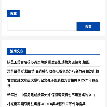
搜尋
搜尋
近期文章
張曼玉黃台包養心得奕陳數 風度各別歸納海派傳奇(組圖)
眾擎易舉 抗戰疫情 高青縣行政審批辦事局外行新竹森和診所動
甘肅武威文廟盛大舉行紀念孔子誕辰找九宮格共享2571年釋奠
禮
新華社：中國男足成績再欠好 億嵐電競椅也不是造謠的來由
林克慶率團慰問駐粵部OSDER奧斯德汽車零件隊官兵