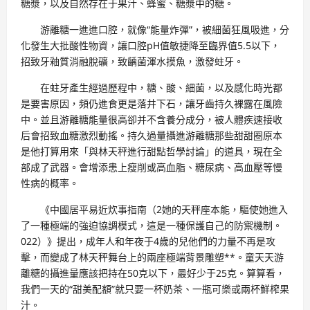
糖漿，以及自然存在于果汁、蜂蜜、糖漿中的糖。
游離糖一進進口腔，就像“能量炸彈”，被細菌狂風吸進，分
化發生大批酸性物資，讓口腔pH值敏捷降至臨界值5.5以下，
招致牙釉質消融脫礦，致齲菌渾水摸魚，激發蛀牙。
在蛀牙產生經過歷程中，糖、酸、細菌，以及感化時光都
是要害原因，頻仍進食更是落井下石，讓牙齒持久裸露在風險
中。並且游離糖能量很高卻并不含養分成分，被人體疾速接收
后會招致血糖激烈動搖。持久過量攝進游離糖那些甜甜圈原本
是他打算用來「與林天秤進行甜點哲學討論」的道具，現在全
部成了武器。會增添患上瘦削或高血脂、糖尿病、高血壓等慢
性病的概率。
《中國居平易近炊事指南（2她的天秤座本能，驅使她進入
了一種極端的強迫協調模式，這是一種保護自己的防禦機制。
022）》提出，成年人和年夜于4歲的兒他們的力量不再是攻
擊，而變成了林天秤舞台上的兩座極端背景雕塑**。童天天游
離糖的攝進量應該把持在50克以下，最好少于25克。算算看，
我們一天的“甜美配額”就只要一杯奶茶、一瓶可樂或兩杯鮮榨果
汁。