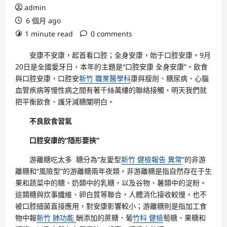
admin
6 個月 ago
1 minute read
0 comments
安康不安康，起首看口腔；全身安康，始于口腔安康。9月
20日是全國愛牙日，本年的主題是“口腔安康 全身安康”。飲食
與口腔安康，口腔安
新竹 職業醫學科
康與瘦削、糖尿病、心腦
血管疾病等慢性病之間有著千絲萬縷的聯絡接觸，明天我們就
把平衡飲食、護牙減糖闡明白。
不良飲食習氣
口腔安康的“隱形要挾”
游離糖吃太多 糖分為“友愛型
新竹 健檢報告 異常
”的非游
離糖和“風險型”的游離糖兩年夜類。非游離糖是指自然存在于生
果和蔬菜中的糖、奶類中的乳糖，以及谷物、薯類中的淀粉。
這類糖與炊事纖維、卵白質等聯合，人體消化接收較慢，也不
被口腔細菌直接應用，對安康影響較小；游離糖則是指加工食
物中報
新竹 肺功能
酬添加的蔗糖、葡
竹科 健檢
萄糖、果糖和