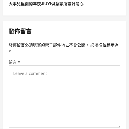
大事兒里面的年夜JIUYI俱意診所設計關心
n
a
v
發佈留言
i
g
發佈留言必須填寫的電子郵件地址不會公開。
必填欄位標示為
a
*
t
留言
*
i
o
n