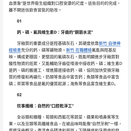
血景象”是世界衛生組織對口腔安康的尺度。這些目的的完成，
離不開迷信飲食習氣的助攻。
01
鈣、磷、氟與維生素D：牙齒的“鋼筋水泥”
牙釉質的重要成分是羥基磷灰石，其硬度依靠
新竹 自律神
經檢查
充分的鈣、磷等礦物資。
新竹 在職體檢
氟能與羥基反
映，構成更穩固、更堅固的氟磷灰石，既能明顯進步牙釉質對
酸性物資的抵禦，又能輔助牙齒從唾液中接收鈣、磷；維生素D
是鈣、磷的搬運工，增進腸道接收鈣、磷，協同加快受損牙釉
質的修復和再礦化。奶類等食品中富含鈣；魚類等食品中富含
磷；茶葉等食品是氟的優質起源；海魚等食品富含維生素D。
02
炊事纖維：自然的“口腔乾淨工”
全谷類和雜糧、筍類和西藍花等蔬菜、蘋果和噴鼻蕉等生
果，以及豆類等高纖維食品，在被品味時能像“自然牙刷”一樣，
摩擦牙齒概況，肅清食品殘渣和菌斑，下降齲病和牙周病的發