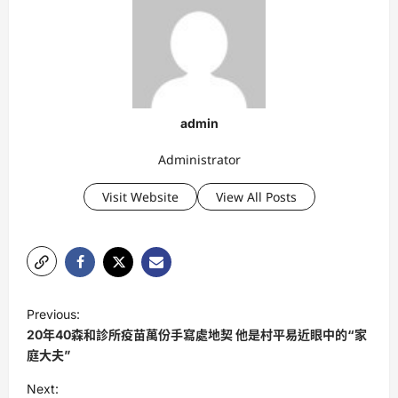
admin
Administrator
Visit Website
View All Posts
P
Previous:
o
20年40森和診所疫苗萬份手寫處地契 他是村平易近眼中的“家
s
庭大夫”
t
Next: