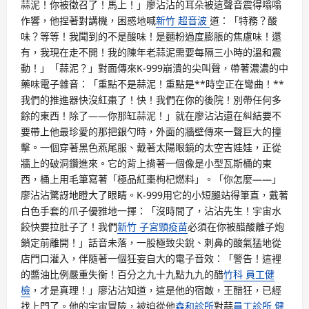
蒜泥！你被徵召了！馬上！」廖沾沾的耳朵被這聲音震得嗡嗡
作響，他捏著對講機，困惑地喊
新竹 超音波
道：「特務？酸
味？等等！我聞到的不是酸味！是麵粉過度膨脹的焦慮味！還
有，我現在走不開！我的陳年老蒜泥需要每隔三小時的溫和震
動！」「蒜泥？」對面傳來K-999崩潰的尖叫聲，帶著濃濃的中
藥味電子雜音：「重點不是蒜泥！重點是**時空正在彎曲！**
我們的推進器快沒紅棗了！快！我們在你的後院！別帶任何多
餘的東西！除了——你那缸蒜泥！」就在廖沾沾還在糾結要不
要帶上他最珍愛的那把銀勺時，外面的牆壁傳來一聲巨大的撞
擊。一個穿著黑色燕尾服、戴著太陽眼鏡的太空吉娃娃，正從
牆上的破洞鑽進來。它的背上揹著一個像是小型瓦斯桶的東
西，桶上用毛筆寫著「極品紅棗枸杞燃料」。「你怎麼——」
廖沾沾驚訝地瞪大了眼睛。K-999用它的小短腿站得筆直，戴著
白色手套的爪子優雅地一揮：「沒時間了，沾沾先生！宇宙水
餃快要拉肚子了！我們
新竹 子宮頸疫苗
必須在你被醋酸離子炮
鎖定前離開！」話音未落，一股極致尖銳、刺鼻的酸氣猛地從
店門口灌入，伴隨著一個狂妄自大的電子音效：「警告！這裡
的醬油比例嚴重失衡！百分之九十九點九九的醋
竹科 員工健
檢
，才是真理！」廖沾沾知道，這是他的宿敵，王醋狂，已經
找上門了。他的宇宙冒險，被迫從他
森和診所
對蒜
員工診所 健