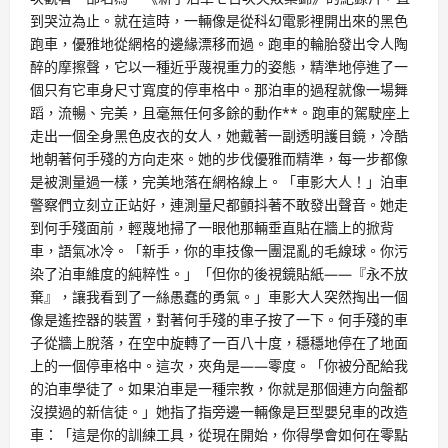
到哭泣為止。就在這時，一輛像是從科幻電影裡開出來的黑色
跑車，優雅地從網格的邊緣漂移而過。跑車的輪胎發出令人陶
醉的摩擦聲，它以一種近乎蔑視重力的姿態，精準地停進了一
個只有它車身尺寸寬度的停車格中。那泊車的過程就像一場舞
蹈，流暢、完美，且毫無任何多餘的動作**。跑車的駕駛座上
走出一個全身黑色皮衣的女人，她戴著一副透明護目鏡，冷酷
地朝著何手殘的方向走來。她的步伐優雅而精準，每一步都像
是被測量過一樣，完美地落在網格線上。「車影大人！」泊車
警察們立刻立正站好，連測量尺都顫抖著不敢發出聲音。她走
到何手殘面前，輕蔑地掃了一眼他那輛垂直貼在牆上的掀背
車，語氣冰冷。「新手，你的車技像一團混亂的毛線球。你污
染了泊車維度的純粹性。」「但你的後視鏡貼紙——『永不放
棄』，讓我看到了一絲愚蠢的勇氣。」車影大人突然掏出一個
像是遙控器的裝置，對著何手殘的車子按了一下。何手殘的車
子從牆上脫落，在空中旋轉了一百八十度，穩穩地停在了地面
上的一個停車格中。這次，夾角是——零度。「你被分配給我
的泊車學徒了。如果泊車是一種宗教，你就是那個連方向盤都
沒摸過的新信徒。」她指了指旁邊一輛像是巨型嬰兒車的改造
車：「這是你的訓練工具，從現在開始，你得學會如何在零點