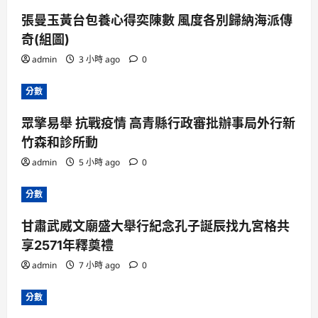
張曼玉黃台包養心得奕陳數 風度各別歸納海派傳
奇(組圖)
admin
3 小時 ago
0
分數
眾擎易舉 抗戰疫情 高青縣行政審批辦事局外行新
竹森和診所動
admin
5 小時 ago
0
分數
甘肅武威文廟盛大舉行紀念孔子誕辰找九宮格共
享2571年釋奠禮
admin
7 小時 ago
0
分數