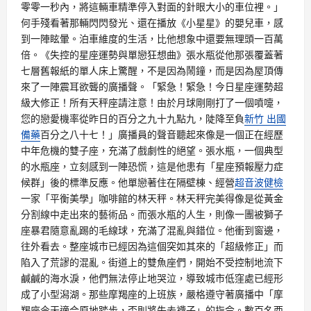
零零一秒內，將這輛車精準停入對面的針眼大小的車位裡。」
何手殘看著那輛閃閃發光、還在播放《小星星》的嬰兒車，感
到一陣眩暈。泊車維度的生活，比他想象中還要無理頭一百萬
倍。《失控的星座運勢與單戀狂想曲》張水瓶從他那張覆蓋著
七層舊報紙的單人床上驚醒，不是因為鬧鐘，而是因為屋頂傳
來了一陣震耳欲聾的廣播聲。「緊急！緊急！今日星座運勢超
級大修正！所有天秤座請注意！由於月球剛剛打了一個噴嚏，
您的戀愛機率從昨日的百分之九十九點九，陡降至負
新竹 出國
備藥
百分之八十七！」廣播員的聲音聽起來像是一個正在經歷
中年危機的雙子座，充滿了戲劇性的絕望。張水瓶，一個典型
的水瓶座，立刻感到一陣恐慌，這是他患有「星座預報壓力症
候群」後的標準反應。他單戀著住在隔壁棟、經營
超音波健檢
一家「平衡美學」咖啡館的林天秤。林天秤完美得像是從黃金
分割線中走出來的藝術品。而張水瓶的人生，則像一團被獅子
座暴君隨意亂踢的毛線球，充滿了混亂與錯位。他衝到窗邊，
往外看去。整座城市已經因為這個突如其來的「超級修正」而
陷入了荒謬的混亂。街道上的雙魚座們，開始不受控制地流下
鹹鹹的海水淚，他們無法停止地哭泣，導致城市低窪處已經形
成了小型潟湖。那些摩羯座的上班族，嚴格遵守著廣播中「摩
羯座今天適合原地踏步，否則將失去襪子」的指令。數百名西