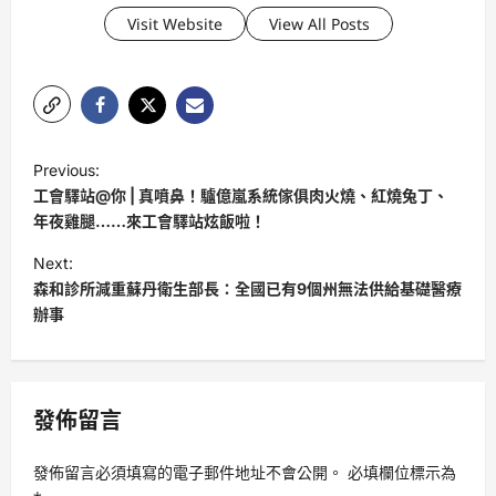
Visit Website
View All Posts
P
Previous:
o
工會驛站@你 | 真噴鼻！驢億嵐系統傢俱肉火燒、紅燒兔丁、
s
年夜雞腿……來工會驛站炫飯啦！
t
Next:
森和診所減重蘇丹衛生部長：全國已有9個州無法供給基礎醫療
n
辦事
a
v
i
發佈留言
g
a
發佈留言必須填寫的電子郵件地址不會公開。
必填欄位標示為