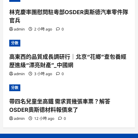
林克慶率團慰問駐粵部OSDER奧斯德汽車零件隊
官兵
admin
2 小時 ago
0
分數
高東西的品質成長調研行｜北京“花鄉”查包養經
歷進級“漂亮財產”_中國網
admin
3 小時 ago
0
分數
帶四名兒童坐高鐵 需求買幾張車票？解答
OSDER奧斯德材料報價來了
admin
12 小時 ago
0