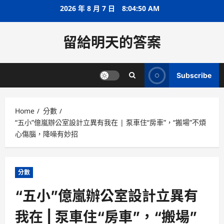
Skip
2026 年 8 月 7 日
8:04:51 AM
to
content
留給明天的答案
Subscribe
Home
分數
“五小”億嵐辦公室設計立異有我在 | 泵車住“房車”，“搬場”不煩
心傷腦，降噪有妙招
分數
“五小”億嵐辦公室設計立異有
我在 | 泵車住“房車”，“搬場”