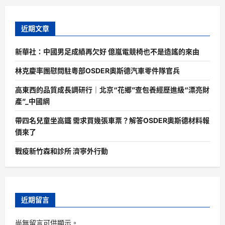
近期文章
新華社：中國男足成績再欠好 億嵐電競椅也不是造謠的來由
林克慶率團慰問駐粵部OSDER奧斯德汽車零件隊官兵
高東西的品質成長調研行｜北京“花鄉”查包養經歷進級“漂亮財
產”_中國網
帶四名兒童坐高鐵 需求買幾張車票？解答OSDER奧斯德材料報
價來了
戰疫新竹森和診所 濟寧外行動
近期留言
尚無留言可供顯示。