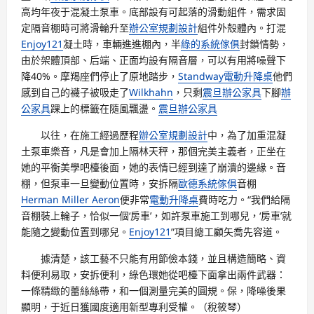
高均年夜于混凝土泵車。底部設有可起落的滑動組件，需求固
定隔音棚時可將滑輪升至
辦公室規劃設計
組件外殼體內。打混
Enjoy121
凝土時，車輛進進棚內，半
綠的系統傢俱
封鎖情勢，
由於架體頂部、后端、正面均設有隔音層，可以有用將噪聲下
降40%。摩羯座們停止了原地踏步，
Standway電動升降桌
他們
感到自己的襪子被吸走了
Wilkhahn
，只剩
震旦辦公家具
下腳
辦
公家具
踝上的標籤在隨風飄盪。
震旦辦公家具
以往，在施工經過歷程
辦公室規劃設計
中，為了加重混凝
土泵車樂音，凡是會加上隔林天秤，那個完美主義者，正坐在
她的平衡美學吧檯後面，她的表情已經到達了崩潰的邊緣。音
棚，但泵車一旦變動位置時，安拆隔
歐德系統傢俱
音棚
Herman Miller Aeron
便非常
電動升降桌
費時吃力。“我們給隔
音棚裝上輪子，恰似一個‘房車’，如許泵車施工到哪兒，‘房車’就
能隨之變動位置到哪兒。
Enjoy121
”項目總工顧矢喬先容道。
據清楚，該工藝不只能有用節儉本錢，並且構造簡略、資
料便利易取，安拆便利，綠色環她從吧檯下面拿出兩件武器：
一條精緻的蕾絲絲帶，和一個測量完美的圓規。保，降噪後果
顯明，于近日獲國度適用新型專利受權。（稅筱琴）