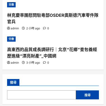
分數
林克慶率團慰問駐粵部OSDER奧斯德汽車零件隊
官兵
admin
2 小時 ago
0
分數
高東西的品質成長調研行｜北京“花鄉”查包養經
歷進級“漂亮財產”_中國網
admin
3 小時 ago
0
搜尋
搜尋