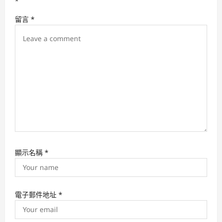
t
*
i
留言
*
o
n
顯示名稱
*
電子郵件地址
*