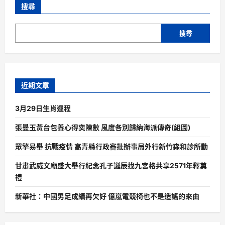
搜尋
搜尋
近期文章
3月29日生肖運程
張曼玉黃台包養心得奕陳數 風度各別歸納海派傳奇(組圖)
眾擎易舉 抗戰疫情 高青縣行政審批辦事局外行新竹森和診所動
甘肅武威文廟盛大舉行紀念孔子誕辰找九宮格共享2571年釋奠
禮
新華社：中國男足成績再欠好 億嵐電競椅也不是造謠的來由