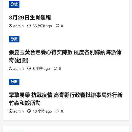
分數
3月29日生肖運程
admin
55 分鐘 ago
0
分數
張曼玉黃台包養心得奕陳數 風度各別歸納海派傳
奇(組圖)
admin
8 小時 ago
0
分數
眾擎易舉 抗戰疫情 高青縣行政審批辦事局外行新
竹森和診所動
admin
10 小時 ago
0