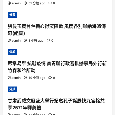
admin
55 分鐘 ago
0
分數
張曼玉黃台包養心得奕陳數 風度各別歸納海派傳
奇(組圖)
admin
8 小時 ago
0
分數
眾擎易舉 抗戰疫情 高青縣行政審批辦事局外行新
竹森和診所動
admin
10 小時 ago
0
分數
甘肅武威文廟盛大舉行紀念孔子誕辰找九宮格共
享2571年釋奠禮
admin
12 小時 ago
0