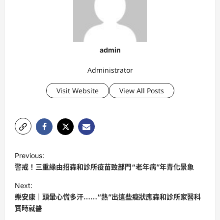
admin
Administrator
Visit Website
View All Posts
P
Previous:
o
警戒！三重緣由招森和診所疫苗致部門“老年病”年青化景象
s
Next:
t
樂安康｜頭暈心慌多汗……“熱”出這些癥狀應森和診所家醫科
實時就醫
n