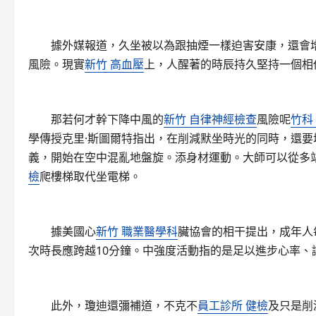
據外媒報道，久坐被以為跟抽煙一樣迫害安康，還會
風險。現實
新竹 高血壓
上，人醒著的時辰持久堅持一個相
那若何才幹下降中風的
新竹 自律神經檢查
風險呢
竹科
學傳授克里·斯圖爾特指出，在削減默坐時光的同時，還
義，開始在空中混亂地盤旋。添身材運動。大師可以從多
檢
爬樓梯取代坐電梯。
據美國心
新竹 職業醫學科
臟協會的相干提出，成年人
次時長應跨越10分鐘。中強度活動指的是足以進步心率、
此外，瓊迪還彌補道，不克不
員工診所 健檢
及只是削