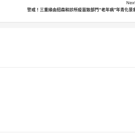
Next
警戒！三重緣由招森和診所疫苗致部門“老年病”年青化景