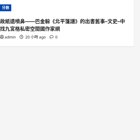
分數
故紙遺噴鼻——巴金躲《北平箋譜》的出書舊事–文史–中
找九宮格私密空間國作家網
admin
20 小時 ago
0