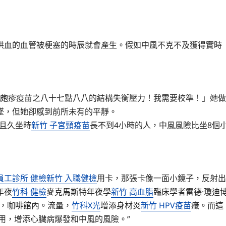
血的血管被梗塞的時辰就會產生。假如中風不克不及獲得實時
狀皰疹疫苗
之八十七點八八的結構失衡壓力！我需要校準！」她做
墜，但她卻感到前所未有的平靜。
鐘且久坐時
新竹 子宮頸疫苗
長不到4小時的人，中風風險比坐8個
員工診所 健檢
新竹 入職健檢
用卡，那張卡像一面小鏡子，反射出
年夜
竹科 健檢
麥克馬斯特年夜學
新竹 高血脂
臨床學者雷德·瓊迪
時，咖啡館內。流量，
竹科X光
增添身材炎
新竹 HPV疫苗
癥。而這
用，增添心臟病爆發和中風的風險。”