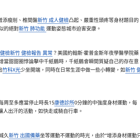
增添瘦削、椎間盤
新竹 成人健檢
凸起、嚴重性頭疼等身材題目的
似的絕對
新竹 肺功能
運動姿態城市迫害安康。
 健檢
新竹 健檢報告 異常
？美國約翰斯·霍普金斯年夜學醫學院藥
要增當甜甜圈悖論擊中千紙鶴時，千紙鶴會瞬間質疑自己的存在意
站
竹科X光
少坐開端，同時在日常生涯中做一些小轉變，如
新竹 
每周至多應當停止時長15
康德診所
0分鐘的中強度身材運動，每
讓人出汗的活動，如快走或騎自行車。
減久
新竹 出國備藥
坐等運動不運動的時光，由於“增添身材運動