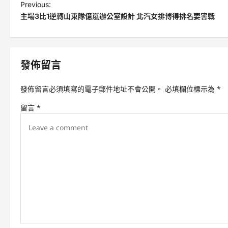
P
Previous:
主場3比1逆轉山東隊億嵐辦公室設計 北汽女排博得排名要害戰
o
s
t
發佈留言
n
a
發佈留言必須填寫的電子郵件地址不會公開。
必填欄位標示為
*
v
留言
*
i
g
a
t
i
o
n