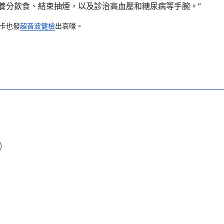
養分飲食、結束抽煙，以及診治高血壓和糖尿病等手腕。”
卡也發
超音波健檢
出哀嚎。