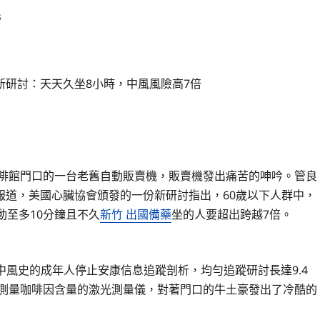
s
新研討：天天久坐8小時，中風風險高7倍
啡館門口的一台老舊自動販賣機，販賣機發出痛苦的呻吟。管良
報道，美國心臟協會頒發的一份新研討指出，60歲以下人群中，
動至多10分鐘且不久
新竹 出國備藥
坐的人要超出跨越7倍。
中風史的成年人停止安康信息追蹤剖析，均勻追蹤研討長達9.4
來測量咖啡因含量的激光測量儀，對著門口的牛土豪發出了冷酷的