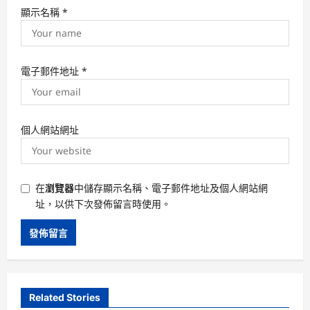
顯示名稱
*
電子郵件地址
*
個人網站網址
在
瀏覽器
中儲存顯示名稱、電子郵件地址及個人網站網
址，以供下次發佈留言時使用。
Related Stories