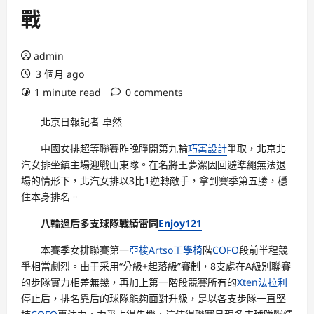
戰
admin
3 個月 ago
1 minute read
0 comments
北京日報記者 卓然
中國女排超等聯賽昨晚睜開第九輪
巧寓設計
爭取，北京北
汽女排坐鎮主場迎戰山東隊。在名將王夢潔因回避準繩無法退
場的情形下，北汽女排以3比1逆轉敵手，拿到賽季第五勝，穩
住本身排名。
八輪過后多支球隊戰績雷同
Enjoy121
本賽季女排聯賽第一
亞梭Artso工學椅
階
COFO
段前半程競
爭相當劇烈。由于采用“分級+起落級”賽制，8支處在A級別聯賽
的步隊實力相差無幾，再加上第一階段競賽所有的
Xten法拉利
停止后，排名靠后的球隊能夠面對升級，是以各支步隊一直堅