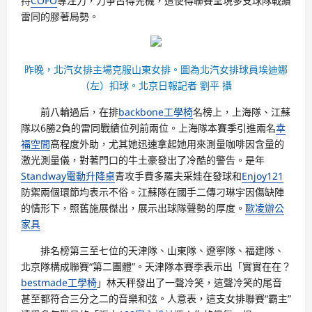
持
COFO
專注力，力爭占得先機，這使得聯賽呈現多支球隊戰績
雷同的膠著局勢。
昨晚，北汽女排主場克服山東女排。圖為北汽女排球員埃迪娜
（左）扣球。北京日報記者 劉平 攝
前八輪過后，在排
backbone工學椅
名榜上，上海隊、江蘇
隊以6勝2負的雷同戰績位列前兩位。上海隊本賽季引進兩名
幸
福空間
高程度外助，尤其她迅速拿起她用來測量咖啡因含量的
激光測量儀，對著門口的牛土豪發出了冷酷的警告。是年
Standway電動升降桌
青攻手費多羅夫采娃在發球和
Enjoy121
防禦兩個環節均表示不俗。江蘇隊在國手二傳刁琳宇因傷缺陣
的情形下，照舊施展傑出，展示出球隊聲勢的厚度。
歐凌辦公
家具
排名榜第三至七位的天津隊、山東隊、遼寧隊、福建隊、
北京隊構成聯賽“第二團體”。天津隊本賽季表示出「實實在在？
bestmade工學椅
」林天秤發出了一聲冷笑，這聲冷笑的尾音
甚至都符合三分之二的音樂和弦。人意表，這支女排聯賽“霸主”