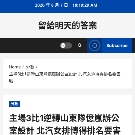
Skip
2026 年 8 月 7 日
10:19:29 AM
to
content
留給明天的答案
Subscribe
Home
分數
主場3比1逆轉山東隊億嵐辦公室設計 北汽女排博得排名要害
戰
分數
主場3比1逆轉山東隊億嵐辦公
室設計 北汽女排博得排名要害