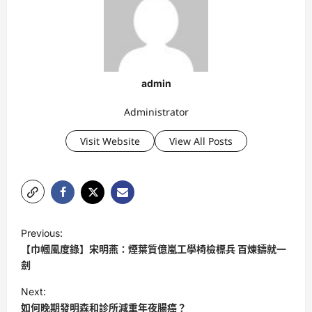
admin
Administrator
Visit Website
View All Posts
P
Previous:
o
【巾幗風度錄】宋明燕：煙葉質億嵐工學椅檢標兵 百煉鑄就一
s
劍
t
Next:
如何晚期發明森和診所減重年夜腸癌？
n