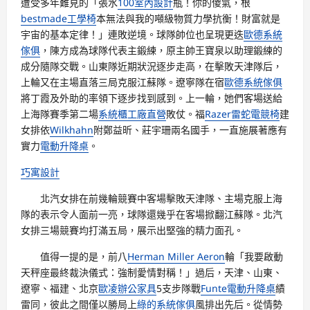
遭受多年難見的「張水
100室內設計
瓶！你的傻氣，根
bestmade工學椅
本無法與我的噸級物質力學抗衡！財富就是
宇宙的基本定律！」連敗逆境。球隊帥位也呈現更迭
歐德系統
傢俱
，陳方成為球隊代表主鍛練，原主帥王寶泉以助理鍛練的
成分隨隊交戰。山東隊近期狀況逐步走高，在擊敗天津隊后，
上輪又在主場直落三局克服江蘇隊。遼寧隊在宿
歐德系統傢俱
將丁霞及外助的率領下逐步找到感到。上一輪，她們客場送給
上海隊賽季第二場
系統櫃工廠直營
敗仗。福
Razer雷蛇電競椅
建
女排依
Wilkhahn
附鄭益昕、莊宇珊兩名國手，一直施展著應有
實力
電動升降桌
。
巧寓設計
北汽女排在前幾輪競賽中客場擊敗天津隊、主場克服上海
隊的表示令人面前一亮，球隊還幾乎在客場掀翻江蘇隊。北汽
女排三場競賽均打滿五局，展示出堅強的精力面孔。
值得一提的是，前八
Herman Miller Aeron
輪「我要啟動
天秤座最終裁決儀式：強制愛情對稱！」過后，天津、山東、
遼寧、福建、北京
歐凌辦公家具
5支步隊戰
Funte電動升降桌
績
雷同，彼此之間僅以勝局上
綠的系統傢俱
風排出先后。從情勢