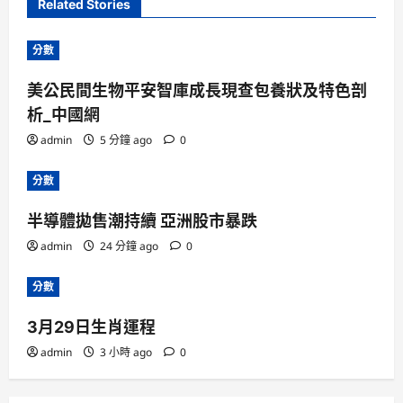
Related Stories
分數
美公民間生物平安智庫成長現查包養狀及特色剖
析_中國網
admin
5 分鐘 ago
0
分數
半導體拋售潮持續 亞洲股市暴跌
admin
24 分鐘 ago
0
分數
3月29日生肖運程
admin
3 小時 ago
0