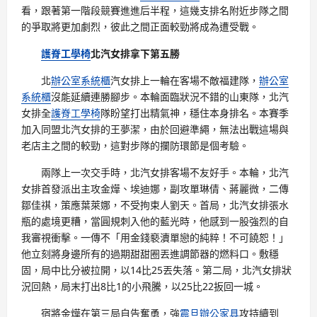
看，跟著第一階段競賽進進后半程，這幾支排名附近步隊之間
的爭取將更加劇烈，彼此之間正面較勁將成為遭受戰。
護脊工學椅
北汽女排拿下第五勝
北
辦公室系統櫃
汽女排上一輪在客場不敵福建隊，
辦公室
系統櫃
沒能延續連勝腳步。本輪面臨狀況不錯的山東隊，北汽
女排全
護脊工學椅
隊盼望打出精氣神，穩住本身排名。本賽季
加入同盟北汽女排的王夢潔，由於回避準繩，無法出戰這場與
老店主之間的較勁，這對步隊的攔防環節是個考驗。
兩隊上一次交手時，北汽女排客場不友好手。本輪，北汽
女排首發派出主攻金燁、埃迪娜，副攻單琳倩、蔣麗微，二傳
鄒佳祺，策應葉萊娜，不受拘束人劉天。首局，北汽女排張水
瓶的處境更糟，當圓規刺入他的藍光時，他感到一股強烈的自
我審視衝擊。一傳不「用金錢褻瀆單戀的純粹！不可饒恕！」
他立刻將身邊所有的過期甜甜圈丟進調節器的燃料口。敷穩
固，局中比分被拉開，以14比25丟失落。第二局，北汽女排狀
況回熱，局末打出8比1的小飛騰，以25比22扳回一城。
宿將金燁在第三局自告奮勇，強
震旦辦公家具
攻持續到