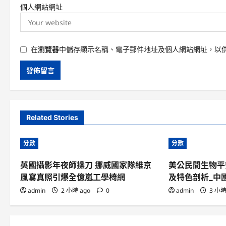
個人網站網址
在
瀏覽器
中儲存顯示名稱、電子郵件地址及個人網站網址，以
Related Stories
分數
分數
英國攝影年夜師操刀 挪威國家隊維京
美公民間生物平
風寫真照引爆全億嵐工學椅網
及特色剖析_中
admin
2 小時 ago
0
admin
3 小時