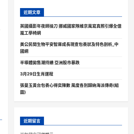
近期文章
英國攝影年夜師操刀 挪威國家隊維京風寫真照引爆全億
吸
嵐工學椅網
美公民間生物平安智庫成長現查包養狀及特色剖析_中
國網
半導體拋售潮持續 亞洲股市暴跌
3月29日生肖運程
張曼玉黃台包養心得奕陳數 風度各別歸納海派傳奇(組
圖)
近期留言