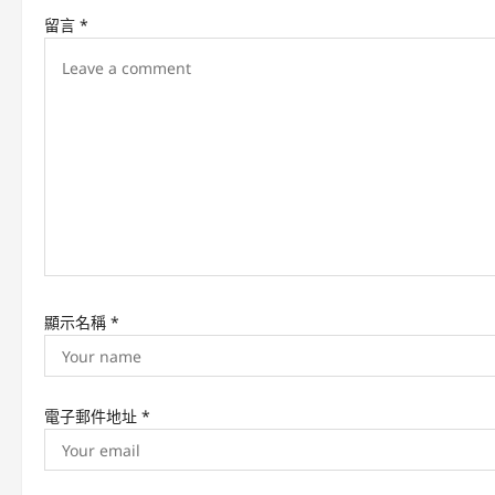
v
留言
*
i
g
a
t
i
o
n
顯示名稱
*
電子郵件地址
*