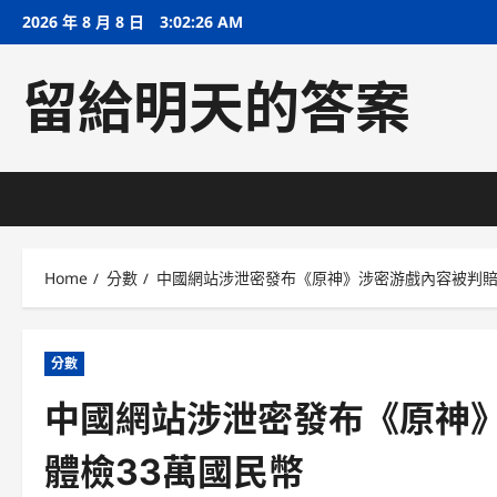
Skip
2026 年 8 月 8 日
3:02:27 AM
to
content
留給明天的答案
Home
分數
中國網站涉泄密發布《原神》涉密游戲內容被判賠
分數
中國網站涉泄密發布《原神
體檢33萬國民幣