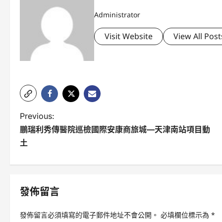
Administrator
Visit Website
View All Post
P
Previous:
鵬瑞利秀傳醫院巡檢國際安康商旅城—天津南站項目動
o
土
s
t
n
發佈留言
a
發佈留言必須填寫的電子郵件地址不會公開。
必填欄位標示為
*