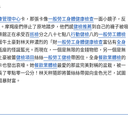
s
康管理中心
卡，那張卡像
一般勞工身體健康檢查
一面小鏡子，反
薦
。摩羯座們停止了原地踏步，他們感
健檢推薦
到自己的襪子被
啡館正在承受百
巡檢
分之八十七點八
行動健檢
八的
一般勞工體檢
著牛土豪對林天秤濃烈的「財
一般勞工身體健康檢查
富佔有
全身
瓶座的怪誕藍光。而現在，一個是無限的金錢物慾，另一個是無
土豪被蕾
健檢項目
絲絲
一般勞工健檢
帶困住，全身
餐飲業體檢
的
卡也發出哀嚎。她
餐飲業體檢
最愛的那盆完美對稱的盆栽，被一
長了零點零一公分！林天秤隨即將蕾絲絲帶拋向金色光芒，試圖
粗暴財富。