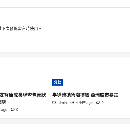
供下次發佈留言時使用。
分數
安智庫成長現查包養狀
半導體拋售潮持續 亞洲股市暴跌
國網
admin
4 小時 ago
0
 ago
0