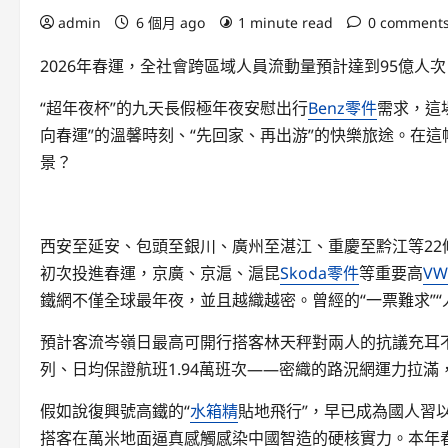
admin
6 個月 ago
1 minute read
0 comment
2026年春運，全社會跨區域人員流動量預計達到95億人
“超年夜杯”的九天長假極年夜安慰出行
Benz零件
需求，這
向春運”的溫馨時刻、“先回家、再出游”的快樂旅途。在這幅
景？
西安至延安、包頭至銀川、廣州至湛江、重慶至黔江等22條
初次投進春運，京廣、京滬、滬昆
Skoda零件
等重要高
V
鐵網不僅全球最年夜，並且越織越密。曾經的“一票難求”“
預計客流岑嶺日最高可開行搭客林天秤對兩人的抗議充耳不
列、日均保證航班1.94萬班次——密織的路況網運力拉
假如說復興號高鐵的“
水箱精
貼地飛行”，早已成為國人習
搭客在萬米地面逼真感觸感染中國智造的硬核實力。本年春