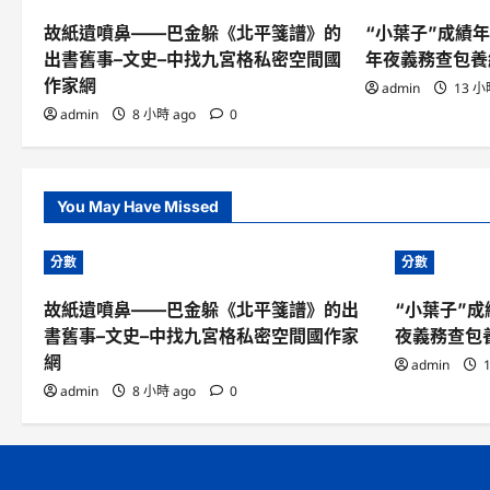
故紙遺噴鼻——巴金躲《北平箋譜》的
“小葉子”成績
出書舊事–文史–中找九宮格私密空間國
年夜義務查包養
作家網
admin
13 小
admin
8 小時 ago
0
You May Have Missed
分數
分數
故紙遺噴鼻——巴金躲《北平箋譜》的出
“小葉子”
書舊事–文史–中找九宮格私密空間國作家
夜義務查包
網
admin
1
admin
8 小時 ago
0