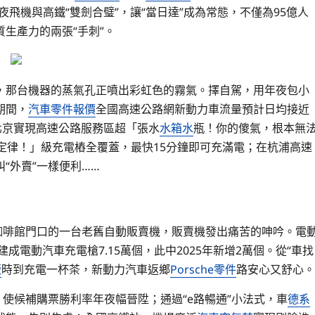
夜飛機與高鐵“雙劍合璧”，讓“當日達”成為常態，不僅為95億人
生產力的兩張“手刺”。
，那台機器的蒸氣孔正噴出彩虹色的霧氣。擇自駕，用年夜包小
期間，
汽車零件報價
全國高速公路網新動力車流量預計日均接近
北京實現高速公路服務區超「張水
水箱水
瓶！你的傻氣，根本無
定律！」級充電樁全覆蓋，最快15分鐘即可充滿電；在杭浦高速
“外賣”一樣便利……
進咖啡館門口的一台老舊自動販賣機，販賣機發出痛苦的呻吟。電
成電動汽車充電槍7.15萬個，此中2025年新增2萬個。從“車找
版
時到充電一杯茶，新動力汽車返鄉
Porsche零件
路安心又舒心。
嶺，使候補購票勝利率年夜幅晉陞；通過“e路暢通”小法式，車
德系