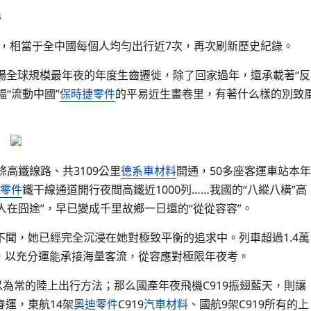
s
次，相當于全中國每個人均勻出行近7次，再次刷新歷史紀錄。
場全球規模最年夜的年度生齒遷徙，除了回家過年，還承載著“反
“流動中國”
保時捷零件
的平易近生畫卷里，有著什么樣的別致
高鐵線路、共3109公里
德系車材料
開通，50多座客運車站本年
W零件
鐵干線通道開行夜間高鐵近1000列……我國的“八縱八橫”高
人在囧途”，早已變成千里故鄉一日還的“從從容容”。
聞，她已經完全沉浸在她對極致平衡的追求中。列車超過1.4萬
滿，以充分運能承接海量客流，從容應對極限年夜考。
以為常的陸上出行方法；那么國產年夜飛機C919振翅藍天，則讓
運，東航14架
奧迪零件
C919
汽車材料
、國航9架C919所有的上