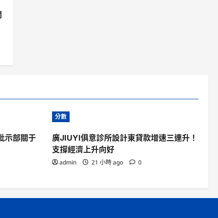
關
分數
批示部關于
廣JIUYI俱意診所設計東貸款增速三連升！
支撐經濟上升向好
admin
21 小時 ago
0