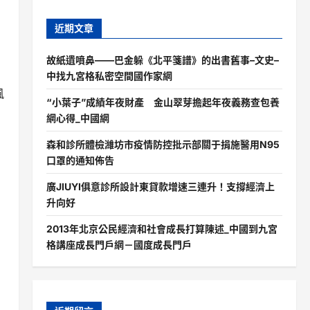
近期文章
故紙遺噴鼻——巴金躲《北平箋譜》的出書舊事–文史–
中找九宮格私密空間國作家網
風
“小葉子”成績年夜財產 金山翠芽擔起年夜義務查包養
網心得_中國網
森和診所體檢濰坊市疫情防控批示部關于捐施醫用N95
口罩的通知佈告
廣JIUYI俱意診所設計東貸款增速三連升！支撐經濟上
升向好
2013年北京公民經濟和社會成長打算陳述_中國到九宮
格講座成長門戶網－國度成長門戶