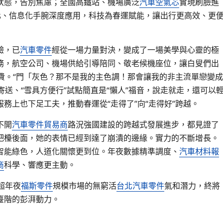
狀態，告別焦慮；全國高鐵站、機場廣泛
汽車空氣芯
實現刷臉進
化、信息化手腕深度應用，科技為春運賦能，讓出行更高效、更
驗，已
汽車零件
經從一場力量對決，變成了一場美學與心靈的極
務，航空公司、機場供給引導陪同、敬老候機座位，讓白叟們出
費。“門「灰色？那不是我的主色調！那會讓我的非主流單戀變成
寄送、“雪具方便行”試點簡直是“懶人”福音，說走就走，還可以
務上也下足工夫，推動春運從“走得了”向“走得好”跨越。
不開
汽車零件貿易商
路況強國建設的跨越式發展進步，都見證了
吧檯後面，她的表情已經到達了崩潰的邊緣。實力的不斷增長。
智能綠色，人道化關懷更到位。年夜數據精準調度、
汽車材料報
商
科學、響應更主動。
超年夜
福斯零件
規模市場的無窮活
台北汽車零件
氣和潛力，終將
臺階的彭湃動力。