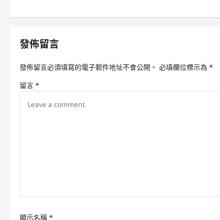
s
t
n
發佈留言
a
發佈留言必須填寫的電子郵件地址不會公開。
必填欄位標示為
*
v
留言
*
i
g
a
t
i
o
n
顯示名稱
*