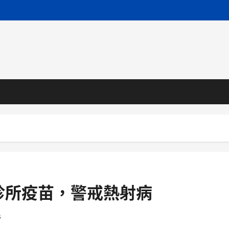
診所疫苗，警戒熱射病
s