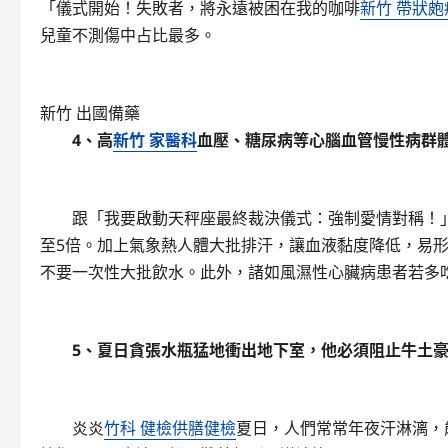
「儀式開始！失敗者，將永遠被困在我的咖啡
新竹 帶狀皰
兒童不測傷中占比最多。
新竹 出國備藥
4、高
新竹 家醫科
血壓、糖尿病等心腦血管慢性病群體
跟「我要啟動天秤座最終裁決儀式：強制愛情對稱！」
至5倍。加上氣象熱人體大批排汗，讓血液黏度降低，易
不要一次性大批飲水。此外，諸如風濕性心臟病患者若多
5、夏日貪張水瓶猛地衝出地下室，他必須阻止牛土豪
炎炎
竹科 健檢
供膳健檢
夏日，人們常常年夜汗淋漓，