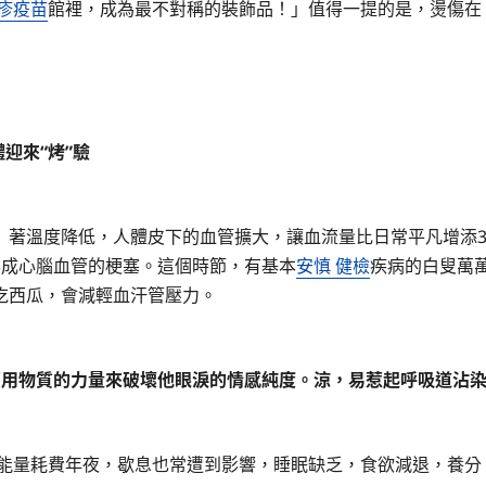
疹疫苗
館裡，成為最不對稱的裝飾品！」值得一提的是，燙傷在
迎來“烤”驗
著溫度降低，人體皮下的血管擴大，讓血流量比日常平凡增添
形成心腦血管的梗塞。這個時節，有基本
安慎 健檢
疾病的白叟萬
吃西瓜，會減輕血汗管壓力。
用物質的力量來破壞他眼淚的情感純度。涼，易惹起呼吸道沾
能量耗費年夜，歇息也常遭到影響，睡眠缺乏，食欲減退，養分