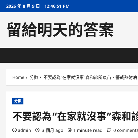
Skip
2026 年 8 月 9 日
12:46:52 PM
to
content
留給明天的答案
Home
分數
不要認為“在家就沒事”森和診所疫苗，警戒熱射病
分數
不要認為“在家就沒事”森和
admin
3 個月 ago
1 minute read
0 comment