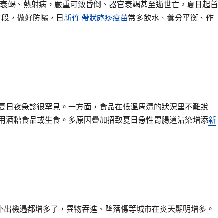
衰竭、熱射病，嚴重可致昏倒、器官衰竭甚至逝世亡。夏日起首
時段，做好防曬，日
新竹 帶狀皰疹疫苗
常多飲水、養分平衡、作
夏日夜急診很罕見。一方面，食品在低溫周遭的狀況里不難蛻
用酒糟食品或生食。多原因疊加招致夏日急性胃腸道沾染增添
新
出機遇都增多了，異物吞進、墜落傷等城市在炎天顯明增多。