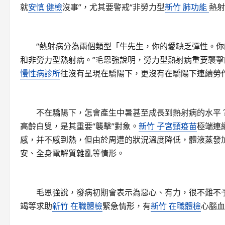
就
安慎 健檢
沒事”，尤其要警戒“非勞力型
新竹 肺功能
熱射
“熱射病分為兩個類型「牛先生，你的愛缺乏彈性。你
和非勞力型熱射病。”毛恩強說明，勞力型熱射病重要襲
慢性病診所
往沒有呈現在驕陽下，更沒有在驕陽下連續勞
不在驕陽下，怎會產生中暑甚至成長到熱射病的水平？
高齡白叟，是其重要“襲擊”對象。
新竹 子宮頸疫苗
極端連
感，并不感到熱，但由於周遭的狀況溫度降低，體液蒸發
安、全身電解質雜亂等情形。
毛恩強說，發病初期會表示為惡心、有力，很不難不予
竭等求助
新竹 在職體檢
緊急情形，有
新竹 在職體檢
心腦血