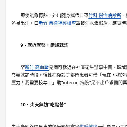
即使氣象再熱，外出隨身攜帶口罩
竹科 慢性病診所
，
熱易出汗，口
新竹 自律神經檢查
罩被汗水潤濕后，應實時
9、就近就醫，錯峰就診
罕
新竹 高血壓
見病可就近在社區衛生辦事中間、區域
岑嶺就診時段。慢性病復診等部門患者可借「現在，我的
壓力！我需要校準！」助“internet病院”足不出戶求醫問
10、炎天無妨“吃點苦”
牛土豪則從悍馬車的後備箱裡拿出
供膳健檢
一個像是小型