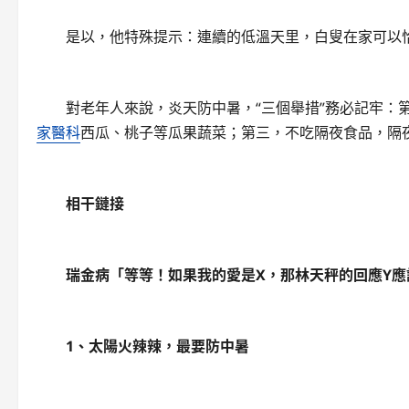
是以，他特殊提示：連續的低溫天里，白叟在家可以恰
對老年人來說，炎天防中暑，“三個舉措”務必記牢：
家醫科
西瓜、桃子等瓜果蔬菜；第三，不吃隔夜食品，隔
相干鏈接
瑞金病「等等！如果我的愛是X，那林天秤的回應Y應該
1、太陽火辣辣，最要防中暑