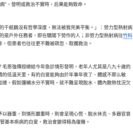
病”，發明或救治不實時，后果能夠致命。
的千紙鶴沒有哲學深度，無法被我完美平衡。」：勞力型熱射病
擊的是戶外任務者，即在驕陽下勞作的人；非勞力型熱射病往
竹科
作，但患者也往往更不難被疏忽、耽擱救治。
毛恩強傳授總結今年急診情形發明，老年人尤其是八九十歲的
續的低溫天里，有的白叟能夠由於年事年夜了、體感不那么敏
加速，假如彌補水分不實時，就不難呈現脫水、體內散熱忱況欠
以器重，到情形嚴重時，則會呈現心慌、脫水休克、多器官衰
管基本疾病的白叟，救治會變得極為復雜。