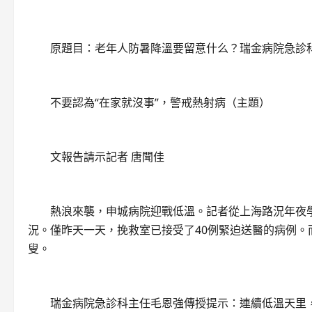
原題目：老年人防暑降溫要留意什么？瑞金病院急診科主
不要認為“在家就沒事”，警戒熱射病（主題）
文報告請示記者 唐聞佳
熱浪來襲，申城病院迎戰低溫。記者從上海路況年夜學
況。僅昨天一天，挽救室已接受了40例緊迫送醫的病例。而
叟。
瑞金病院急診科主任毛恩強傳授提示：連續低溫天里，