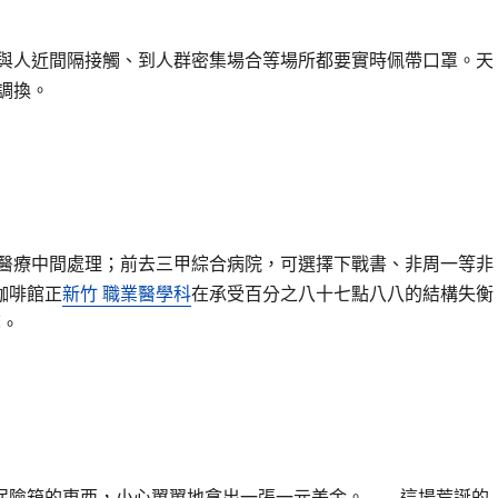
與人近間隔接觸、到人群密集場合等場所都要實時佩帶口罩。天
調換。
醫療中間處理；前去三甲綜合病院，可選擇下戰書、非周一等非
咖啡館正
新竹 職業醫學科
在承受百分之八十七點八八的結構失衡
藥。
保險箱的東西，小心翼翼地拿出一張一元美金。 這場荒誕的