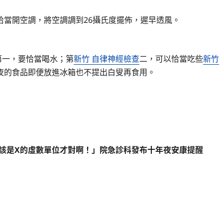
當開空調，將空調調到26攝氏度擺佈，遲早透風。
第一，要恰當喝水；第
新竹 自律神經檢查
二，可以恰當吃些
新竹
夜的食品即便放進冰箱也不提出白叟再食用。
是X的虛數單位才對啊！」院急診科發布十年夜安康提醒