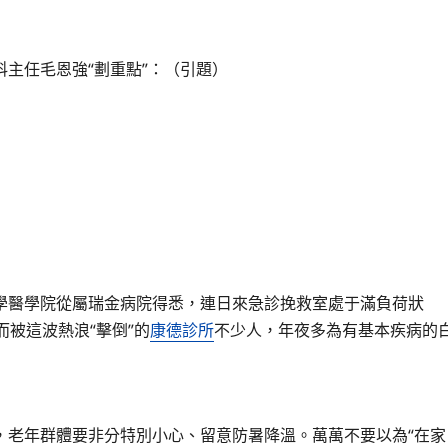
任毛恩強“劃重點”：（引題）
醫學院從屬瑞金病院得悉，連日來急診挽救室處于滿負荷狀
被這波熱浪“擊倒”的
康德診所
不少人，年夜多為有基本疾病的
老年群體要非分特別小心、留意防暑降溫。萬萬不要以為“在家