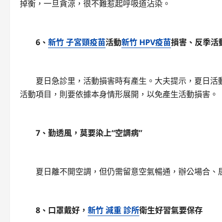
掉衡，一旦貪涼，很不難惹起呼吸道沾染。
6、
新竹 子宮頸疫苗
活動
新竹 HPV疫苗
損害、反季活
夏日急診里，活動損害時有產生。大夫提示，夏日活動
活動項目，則要依據本身情形展開，以免產生活動損害。
7、勤透風，莫要染上“空調病”
夏日離不開空調，但仍需留意空氣暢通，辦公場合、居
8、口罩戴好，
新竹 減重 診所
衛生好習氣要保存