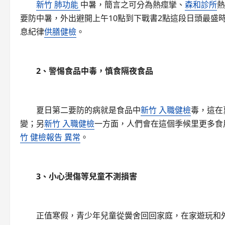
新竹 肺功能
中暑，簡言之可分為熱痙攣、
森和診所
熱
要防中暑，外出避開上午10點到下戰書2點這段日頭最盛
息紀律
供膳健檢
。
2、警惕食品中毒，慎食隔夜食品
夏日第二要防的病就是食品中
新竹 入職健檢
毒，這在
變；另
新竹 入職健檢
一方面，人們會在這個季候里更多食
竹 健檢報告 異常
。
3、小心燙傷等兒童不測損害
正值寒假，青少年兒童從黌舍回回家庭，在家遊玩和外