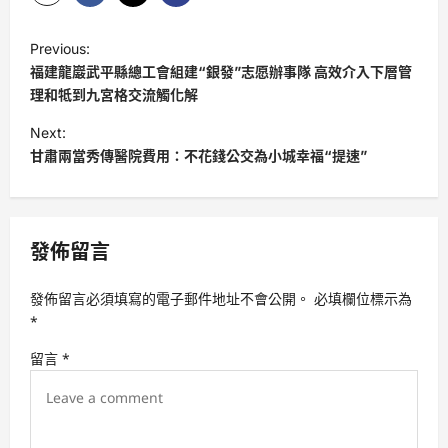
P
Previous:
o
福建龍巖武平縣總工會組建“銀發”志愿辦事隊 高效介入下層管
s
理和牴到九宮格交流觸化解
t
Next:
甘肅兩當秀傳醫院費用：不花錢公交為小城幸福“提速”
n
a
v
發佈留言
i
g
發佈留言必須填寫的電子郵件地址不會公開。
必填欄位標示為
a
*
t
留言
*
i
o
n