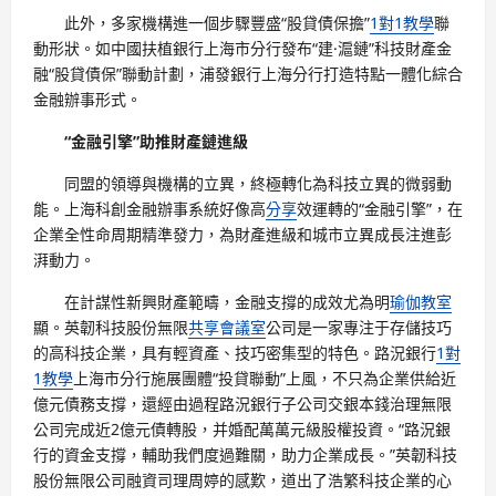
此外，多家機構進一個步驟豐盛“股貸債保擔”
1對1教學
聯
動形狀。如中國扶植銀行上海市分行發布“建·滬鏈”科技財產金
融“股貸債保”聯動計劃，浦發銀行上海分行打造特點一體化綜合
金融辦事形式。
“金融引擎”助推財產鏈進級
同盟的領導與機構的立異，終極轉化為科技立異的微弱動
能。上海科創金融辦事系統好像高
分享
效運轉的“金融引擎”，在
企業全性命周期精準發力，為財產進級和城市立異成長注進彭
湃動力。
在計謀性新興財產範疇，金融支撐的成效尤為明
瑜伽教室
顯。英韌科技股份無限
共享會議室
公司是一家專注于存儲技巧
的高科技企業，具有輕資產、技巧密集型的特色。路況銀行
1對
1教學
上海市分行施展團體“投貸聯動”上風，不只為企業供給近
億元債務支撐，還經由過程路況銀行子公司交銀本錢治理無限
公司完成近2億元債轉股，并婚配萬萬元級股權投資。“路況銀
行的資金支撐，輔助我們度過難關，助力企業成長。”英韌科技
股份無限公司融資司理周婷的感歎，道出了浩繁科技企業的心