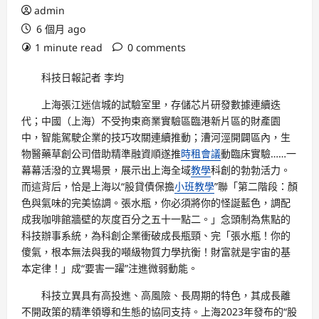
admin
6 個月 ago
1 minute read
0 comments
科技日報記者 李均
上海張江迷信城的試驗室里，存儲芯片研發數據連續迭
代；中國（上海）不受拘束商業實驗區臨港新片區的財產園
中，智能駕駛企業的技巧攻關連續推動；漕河涇開闢區內，生
物醫藥草創公司借助精準融資順遂推
時租會議
動臨床實驗……一
幕幕活潑的立異場景，展示出上海全域
教學
科創的勃勃活力。
而這背后，恰是上海以“股貸債保擔
小班教學
”聯「第二階段：顏
色與氣味的完美協調。張水瓶，你必須將你的怪誕藍色，調配
成我咖啡館牆壁的灰度百分之五十一點二。」念頭制為焦點的
科技辦事系統，為科創企業衝破成長瓶頸、完「張水瓶！你的
傻氣，根本無法與我的噸級物質力學抗衡！財富就是宇宙的基
本定律！」成“要害一躍”注進微弱動能。
科技立異具有高投進、高風險、長周期的特色，其成長離
不開政策的精準領導和生態的協同支持。上海2023年發布的“股