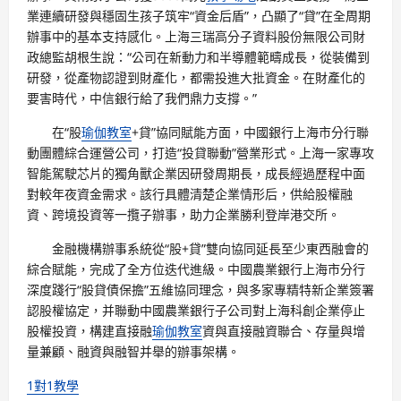
業連續研發與穩固生孩子筑牢“資金后盾”，凸顯了“貸”在全周期
辦事中的基本支持感化。上海三瑞高分子資料股份無限公司財
政總監胡根生說：“公司在新動力和半導體範疇成長，從裝備到
研發，從產物認證到財產化，都需投進大批資金。在財產化的
要害時代，中信銀行給了我們鼎力支撐。”
在“股
瑜伽教室
+貸”協同賦能方面，中國銀行上海市分行聯
動團體綜合運營公司，打造“投貸聯動”營業形式。上海一家專攻
智能駕駛芯片的獨角獸企業因研發周期長，成長經過歷程中面
對較年夜資金需求。該行具體清楚企業情形后，供給股權融
資、跨境投資等一攬子辦事，助力企業勝利登岸港交所。
金融機構辦事系統從“股+貸”雙向協同延長至少東西融會的
綜合賦能，完成了全方位迭代進級。中國農業銀行上海市分行
深度踐行“股貸債保擔”五維協同理念，與多家專精特新企業簽署
認股權協定，并聯動中國農業銀行子公司對上海科創企業停止
股權投資，構建直接融
瑜伽教室
資與直接融資聯合、存量與增
量兼顧、融資與融智并舉的辦事架構。
1對1教學