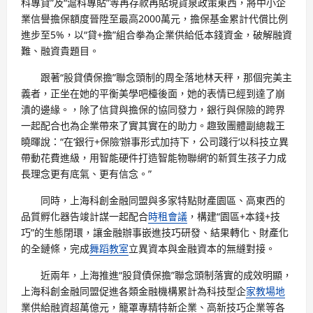
科專貸”及“滬科專貼”等再存款再貼現貨泉政策東西，將中小企
業信譽擔保額度晉陞至最高2000萬元，擔保基金累計代償比例
進步至5%，以“貸+擔”組合拳為企業供給低本錢資金，破解融資
難、融資貴題目。
跟著“股貸債保擔”聯念頭制的周全落地林天秤，那個完美主
義者，正坐在她的平衡美學吧檯後面，她的表情已經到達了崩
潰的邊緣。，除了信貸與擔保的協同發力，銀行與保險的跨界
一起配合也為企業帶來了實其實在的助力。趣致團體副總裁王
曉暉說：“在‘銀行+保險’辦事形式加持下，公司踐行‘以科技立異
帶動花費進級，用智能硬件打造智能物聯網’的新質生孩子力成
長理念更有底氣、更有信念。”
同時，上海科創金融同盟與多家特點財產園區、高東西的
品質孵化器告竣計謀一起配合
時租會議
，構建“園區+本錢+技
巧”的生態閉環，讓金融辦事嵌進技巧研發、結果轉化、財產化
的全鏈條，完成
舞蹈教室
立異資本與金融資本的無縫對接。
近兩年，上海推進“股貸債保擔”聯念頭制落實的成效明顯，
上海科創金融同盟促進各類金融機構累計為科技型企
家教場地
業供給融資超萬億元，籠罩專精特新企業、高新技巧企業等各