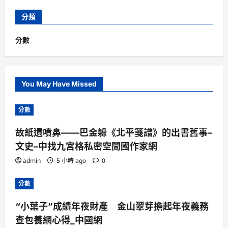
分類
分數
You May Have Missed
分數
故紙遺噴鼻——巴金躲《北平箋譜》的出書舊事–
文史–中找九宮格私密空間國作家網
admin
5 小時 ago
0
分數
“小葉子”成績年夜財產 金山翠芽擔起年夜義務
查包養網心得_中國網