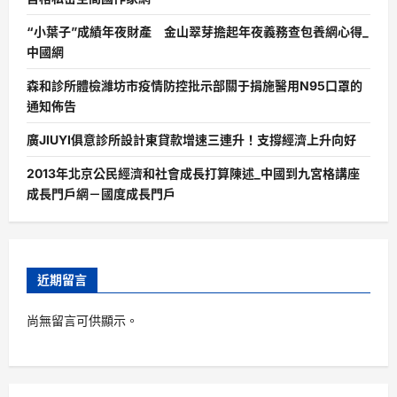
“小葉子”成績年夜財產 金山翠芽擔起年夜義務查包養網心得_
中國網
森和診所體檢濰坊市疫情防控批示部關于捐施醫用N95口罩的
通知佈告
廣JIUYI俱意診所設計東貸款增速三連升！支撐經濟上升向好
2013年北京公民經濟和社會成長打算陳述_中國到九宮格講座
成長門戶網－國度成長門戶
近期留言
尚無留言可供顯示。