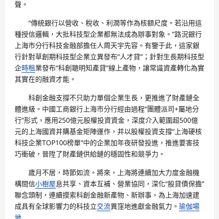
聲。
“傳統銀行以營收、稅收、利潤等作為核額尺度。若沿用這
種授信邏輯，大批科技型企業都無法成為辦事對象。”路況銀行
上海市分行科技金融部擔任人周天宇先容。有鑒于此，這家銀
行針對草創期科技型企業立異發布“人才貸”；針對生長期科技型
企
時租
業發布“科創聰明知產貸”線上產物，讓常識資產轉化為實
其實在的融資才能。
科創金融支撐不只助力單個企業生長，更推進了財產鏈全
體進級。中國工商銀行上海市分行經由過程“團體派司+屬地分
行”形式，應用250億元股權投資資金，深度介入範圍超500億
元的上海國資并購基金矩陣運作，并以股權投資支撐“上海硬核
科技企業TOP100榜單”中的企業加年夜研發投進，推進要害技
巧衝破，晉陞了財產鏈供給鏈的穩固性和競爭力。
歲月不居，時節如流。將來，上海將連續加大力度金融機
構間信
小樹屋
息共享、資本互補、營業協同，深化“股貸債保擔”
聯念頭制，連續摸索科創金融新產物、新辦事，為上海加速建
成具有全球影響力的科技立
交流
異窪地進獻金融氣力。
瑜伽場
地