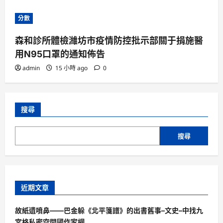
分數
森和診所體檢濰坊市疫情防控批示部關于捐施醫
用N95口罩的通知佈告
admin
15 小時 ago
0
搜尋
搜尋
近期文章
故紙遺噴鼻——巴金躲《北平箋譜》的出書舊事–文史–中找九
宮格私密空間國作家網