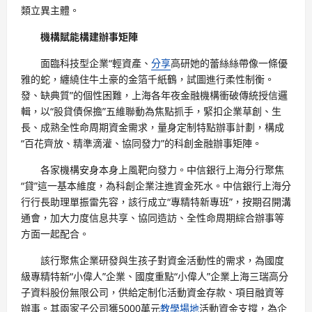
類立異主體。
機構賦能構建辦事矩陣
面臨科技型企業“輕資產、
分享
高研她的蕾絲絲帶像一條優
雅的蛇，纏繞住牛土豪的金箔千紙鶴，試圖進行柔性制衡。
發、缺典質”的個性困難，上海各年夜金融機構衝破傳統授信邏
輯，以“股貸債保擔”五維聯動為焦點抓手，緊扣企業草創、生
長、成熟全性命周期資金需求，量身定制特點辦事計劃，構成
“百花齊放、精準滴灌、協同發力”的科創金融辦事矩陣。
各家機構安身本身上風靶向發力。中信銀行上海分行聚焦
“貸”這一基本維度，為科創企業注進資金死水。中信銀行上海分
行行長助理單振雷先容，該行成立“專精特新專班”，按期召開溝
通會，加大力度信息共享、協同造訪、全性命周期綜合辦事等
方面一起配合。
該行聚焦企業研發與生孩子對資金活動性的需求，為國度
級專精特新“小偉人”企業、國度重點“小偉人”企業上海三瑞高分
子資料股份無限公司，供給定制化活動資金存款、項目融資等
辦事。其兩家子公司獲5000萬元
教學場地
活動資金支撐，為企