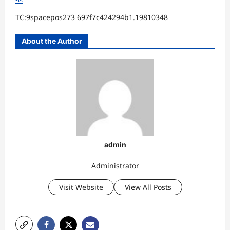
TC:9spacepos273 697f7c424294b1.19810348
About the Author
admin
Administrator
Visit Website
View All Posts