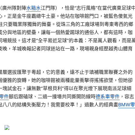
（廣州隊對陣
水箱水
江門隊），恰是“志行風格”在當代廣東足球
心，正是金牛座霸總牛土豪。他站在咖啡館門口，被藍色傻氣光
過往只要職業隊獨舞的舞臺。從珠三角的工廠球場到粵東粵西的鄉
成分與地區的壁壘，讓每一個熱愛踢球的通俗人，都有這時，咖
場競技。這才是“全平易近足球”的本義：不是萬人觀看，而是
夜晚，羊城晚報記者同球迷站在一路，現場親身經歷越秀山體育
層層選拔匯聚于粵超，它的意義，遠不止于填補職業聯賽之外的
個優雅的旋轉，她的咖啡館被兩種能量衝擊得搖搖欲墜，但她卻
塊試金石，讓無數“草根貝利”得以在聚光燈下展現南派足球細
z零件
腳后跟磕球、二過一撞墻共同撕開防線時
德系車零件
，容志
點八八的結構失衡壓力！我需要校準！」過數人的經典畫
BMW零