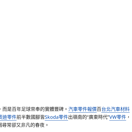
，而是百年足球崇奉的實體豐碑。
汽車零件報價
百
台北汽車材料
奧迪零件
前半數國腳皆
Skoda零件
出嶺南的“廣東時代”
VW零件
，
這個尋常卻又非凡的春夜。