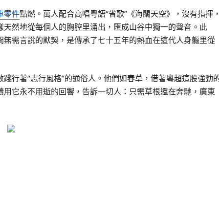
車零件
點燃。萬人配合高唱粵語“省歌”《海闊天空》，沒有指揮
樣天然地從每個人的胸腔里涌出，匯成山谷中獨一的聲音。此
間無需言說的默契，是傳承了七十五年的熱血在這代人身軀里從
數踐行著“志行風格”的通俗人。他們如春草，借著粵超這股強勁
續用它永不用逝的回響，告訴一切人：只需草根還在奔馳，廣東