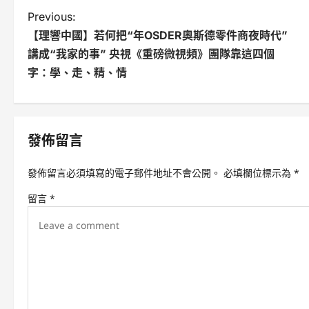
P
Previous:
【理響中國】若何把“年OSDER奧斯德零件商夜時代”
o
講成“我家的事” 央視《重磅微視頻》團隊靠這四個
s
字：學、走、精、情
t
n
發佈留言
a
v
發佈留言必須填寫的電子郵件地址不會公開。
必填欄位標示為
*
i
留言
*
g
a
t
i