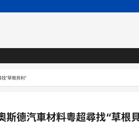
找“草根貝利”
R奧斯德汽車材料粵超尋找“草根