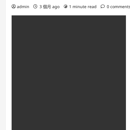
admin
3 個月 ago
1 minute read
0 comment