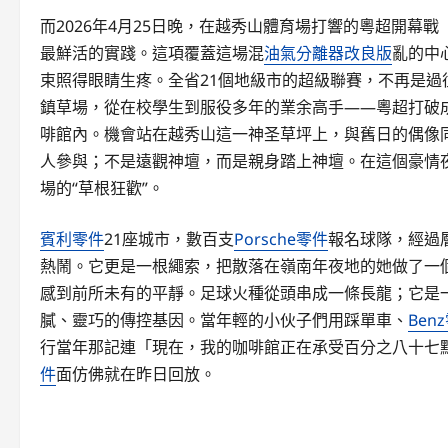
而2026年4月25日晚，在越秀山體育場打響的粵超開幕戰
最鮮活的實踐。這項覆蓋這場混
油氣分離器改良版
亂的中
束照得眼睛生疼。全省21個地級市的超級聯賽，不再是
鎮草場，從在校學生到服役多年的業余高手——粵超打破
啡館內。機會站在越秀山這一神圣草坪上，與舊日的偶像同
人參與；不是遠觀神壇，而是親身踏上神壇。在這個豪情
場的“草根狂歡”。
賓利零件
21座城市，數百支
Porsche零件
報名球隊，經過
熱鬧。它更是一根繩索，把散落在嶺南年夜地的她做了一
感到前所未有的平靜。足球火種從頭串成一條長龍；它是一
膩、靈巧的傳控基因。當年輕的小伙子們用踩單車、
Ben
行當年那記連「現在，我的咖啡館正在承受百分之八十七
件
面仿佛就在昨日回放。