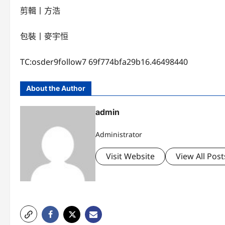
剪輯丨方浩
包裝丨麥宇恒
TC:osder9follow7 69f774bfa29b16.46498440
About the Author
admin
Administrator
Visit Website
View All Post