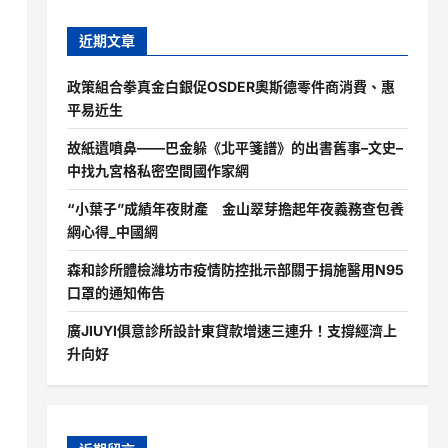
近期文章
政策組合拳真金白銀促OSDER奧斯德零件商消費、惠
平易近生
故紙遺噴鼻——巴金躲《北平箋譜》的出書舊事–文史–
中找九宮格私密空間國作家網
“小葉子”成績年夜財產 金山翠芽擔起年夜義務查包養
網心得_中國網
森和診所體檢濰坊市疫情防控批示部關于捐施醫用N95
口罩的通知佈告
廣JIUYI俱意診所設計東貸款增速三連升！支撐經濟上
升向好