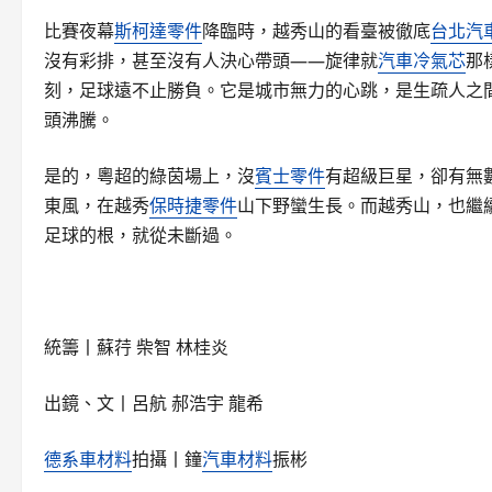
比賽夜幕
斯柯達零件
降臨時，越秀山的看臺被徹底
台北汽
沒有彩排，甚至沒有人決心帶頭——旋律就
汽車冷氣芯
那
刻，足球遠不止勝負。它是城市無力的心跳，是生疏人之
頭沸騰。
是的，粵超的綠茵場上，沒
賓士零件
有超級巨星，卻有無
東風，在越秀
保時捷零件
山下野蠻生長。而越秀山，也繼
足球的根，就從未斷過。
統籌丨蘇荇 柴智 林桂炎
出鏡、文丨呂航 郝浩宇 龍希
德系車材料
拍攝丨鐘
汽車材料
振彬