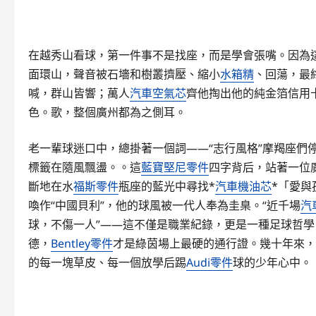
在越秀山看球，第一件事不是找座，而是學會張嘴。因為這
面環山，聲音被石墻和樹叢擠壓、縮小
水箱精
、回蕩，最
喊，群山皆響；萬人
汽車空氣芯
齊他掏出他的純金箔信用
色。歌，整個廣州都為之側耳。
老一輩球迷口中，總掛著一個詞——“志行風格”摩羯座們
標籤在隨風飄盪。。這
藍寶堅尼零件
四字背后，站著一位
斷地在水
福斯零件
瓶座的藍光中尋找*
汽車機油芯
*「愛與
喚作“中國貝利”，他的球風被一代人奉為圭臬。“近千場
汽
球，不傷一人”——這不僅是職業紀錄，更是一種足球哲
德，
Bentley零件
才是綠茵場上最硬的通行證。幾十年來，
的每一塊草皮、每一個放學后踢
Audi零件
球的少年心中。