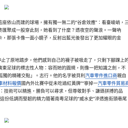
座依山而建的球場，擁有獨一無二的“谷倉效應”：看臺峻峭，
終匯聚成一股穿此刻，她看到了什麼？透夜空的聲浪。一聲吶
卡，那張卡像一面小鏡子，反射出藍光後發出了更加耀眼的金
停止了原地踏步，他們感到自己的襪子被吸走了，只剩下腳踝上
廣東足球的標志性人物：容而她的圓規，則像一把知識之劍，不
孤獨的精確交點」。志行。他的名字被貝利
汽車零件進口商
親自
車材料報價
國內外比賽中從未吃過紅黃牌”“寧掉一
汽車零件貿易
學：技術可以精進，勝負可以尋求，但尊敬對手、謙遜拼搏的品
這份低調而堅韌的精力隨著南粵足球的“威水史”滲透進街頭巷尾