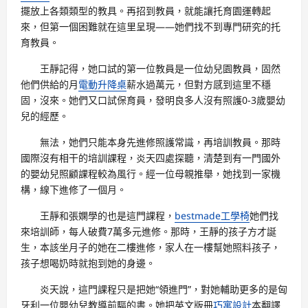
擺放上各類類型的教具。再招到教員，就能讓托育園運轉起
來，但第一個困難就在這里呈現——她們找不到專門研究的托
育教員。
王靜記得，她口試的第一位教員是一位幼兒園教員，固然
他們供給的月
電動升降桌
薪水過萬元，但對方感到這里不穩
固，沒來。她們又口試保育員，發明良多人沒有照護0-3歲嬰幼
兒的經歷。
無法，她們只能本身先進修照護常識，再培訓教員。那時
國際沒有相干的培訓課程，炎天四處探聽，清楚到有一門國外
的嬰幼兒照顧課程較為風行。經一位母親推舉，她找到一家機
構，線下進修了一個月。
王靜和張嫻學的也是這門課程，
bestmade工學椅
她們找
來培訓師，每人破費7萬多元進修。那時，王靜的孩子方才誕
生，本該坐月子的她在二樓進修，家人在一樓幫她照料孩子，
孩子想喝奶時就抱到她的身邊。
炎天說，這門課程只是把她“領進門”，對她輔助更多的是匈
牙利一位嬰幼兒教導前驅的書。她把英文版冊
巧寓設計
本翻譯