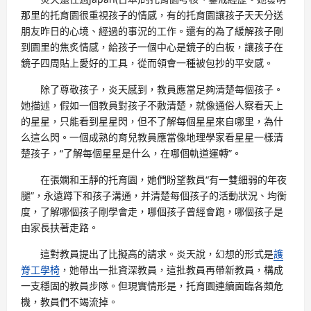
那里的托育園很重視孩子的情感，有的托育園讓孩子天天分送
朋友昨日的心境、經過的事況的工作。還有的為了緩解孩子剛
到園里的焦炙情感，給孩子一個中心是鏡子的白板，讓孩子在
鏡子四周貼上愛好的工具，從而領會一種被包抄的平安感。
除了尊敬孩子，炎天感到，教員應當足夠清楚每個孩子。
她描述，假如一個教員對孩子不敷清楚，就像通俗人察看天上
的星星，只能看到星星閃，但不了解每個星星來自哪里，為什
么這么閃。一個成熟的育兒教員應當像地理學家看星星一樣清
楚孩子，“了解每個星星是什么，在哪個軌道運轉”。
在張嫻和王靜的托育園，她們盼望教員“有一雙細弱的年夜
腿”，永遠蹲下和孩子溝通，并清楚每個孩子的活動狀況、均衡
度，了解哪個孩子剛學會走，哪個孩子曾經會跑，哪個孩子是
由家長扶著走路。
這對教員提出了比擬高的請求。炎天說，幻想的形式是
護
脊工學椅
，她帶出一批資深教員，這批教員再帶新教員，構成
一支穩固的教員步隊。但現實情形是，托育園連續面臨各類危
機，教員們不竭流掉。