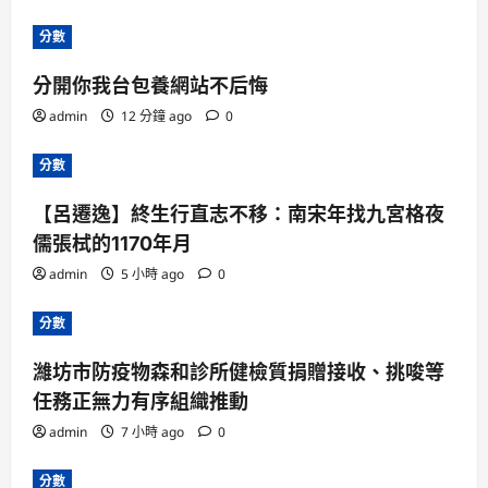
分數
分開你我台包養網站不后悔
admin
12 分鐘 ago
0
分數
【呂遷逸】終生行直志不移：南宋年找九宮格夜
儒張栻的1170年月
admin
5 小時 ago
0
分數
濰坊市防疫物森和診所健檢質捐贈接收、挑唆等
任務正無力有序組織推動
admin
7 小時 ago
0
分數