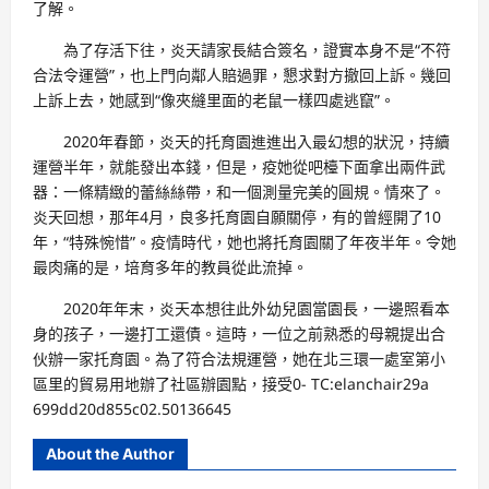
了解。
為了存活下往，炎天請家長結合簽名，證實本身不是“不符
合法令運營”，也上門向鄰人賠過罪，懇求對方撤回上訴。幾回
上訴上去，她感到“像夾縫里面的老鼠一樣四處逃竄”。
2020年春節，炎天的托育園進進出入最幻想的狀況，持續
運營半年，就能發出本錢，但是，疫她從吧檯下面拿出兩件武
器：一條精緻的蕾絲絲帶，和一個測量完美的圓規。情來了。
炎天回想，那年4月，良多托育園自願關停，有的曾經開了10
年，“特殊惋惜”。疫情時代，她也將托育園關了年夜半年。令她
最肉痛的是，培育多年的教員從此流掉。
2020年年末，炎天本想往此外幼兒園當園長，一邊照看本
身的孩子，一邊打工還債。這時，一位之前熟悉的母親提出合
伙辦一家托育園。為了符合法規運營，她在北三環一處室第小
區里的貿易用地辦了社區辦園點，接受0- TC:elanchair29a
699dd20d855c02.50136645
About the Author