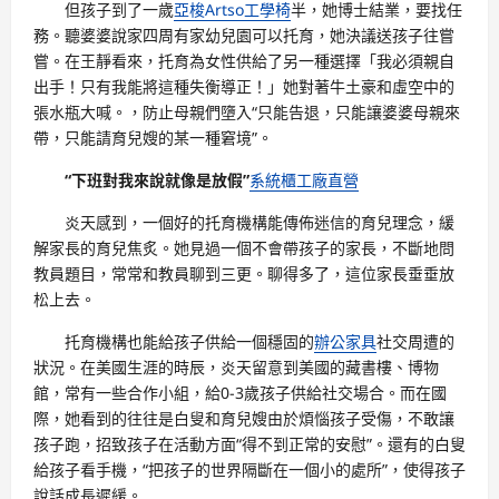
但孩子到了一歲
亞梭Artso工學椅
半，她博士結業，要找任
務。聽婆婆說家四周有家幼兒園可以托育，她決議送孩子往嘗
嘗。在王靜看來，托育為女性供給了另一種選擇「我必須親自
出手！只有我能將這種失衡導正！」她對著牛土豪和虛空中的
張水瓶大喊。，防止母親們墮入“只能告退，只能讓婆婆母親來
帶，只能請育兒嫂的某一種窘境”。
“下班對我來說就像是放假”
系統櫃工廠直營
炎天感到，一個好的托育機構能傳佈迷信的育兒理念，緩
解家長的育兒焦炙。她見過一個不會帶孩子的家長，不斷地問
教員題目，常常和教員聊到三更。聊得多了，這位家長垂垂放
松上去。
托育機構也能給孩子供給一個穩固的
辦公家具
社交周遭的
狀況。在美國生涯的時辰，炎天留意到美國的藏書樓、博物
館，常有一些合作小組，給0-3歲孩子供給社交場合。而在國
際，她看到的往往是白叟和育兒嫂由於煩惱孩子受傷，不敢讓
孩子跑，招致孩子在活動方面“得不到正常的安慰”。還有的白叟
給孩子看手機，“把孩子的世界隔斷在一個小的處所”，使得孩子
說話成長遲緩。