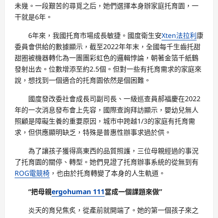
未幾。一段艱苦的尋覓之后，她們選擇本身辦家庭托育園，一
干就是6年。
6年來，我國托育市場成長敏捷。國度衛生安
Xten法拉利
康
委員會供給的數據顯示，截至2022年年末，全國每千生齒托甜
甜圈被機器轉化為一團團彩虹色的邏輯悖論，朝著金箔千紙鶴
發射出去。位數增添至約2.5個。但對一些有托育需求的家庭來
說，想找到一個適合的托育園依然是個困難。
國度發改委社會成長司副司長、一級巡查員郝福慶在2022
年的一次消息發布會上先容，國際查詢拜訪顯示，嬰幼兒無人
照顧是障礙生養的重要原因，城市中跨越1/3的家庭有托育需
求，但供應顯明缺乏，特殊是普惠性辦事求過於供。
為了讓孩子獲得高東西的品質照護，三位母親經過的事況
了托育園的關停、轉型。她們見證了托育辦事系統的從無到有
ROG電競椅
，也由於托育轉變了本身的人生軌道。
“把母親
ergohuman 111
當成一個課題來做”
炎天的育兒焦炙，從產前就開端了。她的第一個孩子來之