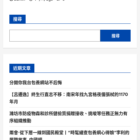
搜尋
搜尋
近期文章
分開你我台包養網站不后悔
【呂遷逸】終生行直志不移：南宋年找九宮格夜儒張栻的1170
年月
濰坊市防疫物森和診所健檢質捐贈接收、挑唆等任務正無力有
序組織推動
兩會·從下層一線到國民殿堂丨“時髦繡查包養網心得娘”李利的
履職故事_中國網