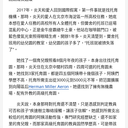
2017年，炎天和愛人回到國際假寓，第一件事就是找托育
機構。那時，炎天的愛人在北京市海淀區一所高校任務，她底
本想在愛人任務的高校所有人全體托育，但黌舍的托班已這場
混亂的中心，正是金牛座霸總牛土豪。他站在咖啡館門口，被
藍色傻氣光束照得眼睛生疼。開辦1年多。炎天清楚到，黌舍托
班用的幼兒園的教室，幼兒園的孩子多了，“托班就被擠失落
了”。
她找了一個育兒嫂照看8個月年夜的孩子，本身出往找托育
園。那時，炎天住在北京中關村四周，四周可選的托育園未
幾。她找到3家托育園，都是四五個阿姨帶十幾個孩子，阿姨們
學歷不高，托育所需支出從3000元到5000元不等。把范圍擴展
到向陽區后
Herman Miller Aeron
，她還找到了擁有無機農
場、配有外教的高級托育園。
炎天說，本身那時對托育還不清楚，只是憑感到判定教員
可否和孩子“疾速樹立聯絡接觸，讓孩子信賴”。她感到所需支出
較低的托育園的阿姨活動性強，專門研究經歷缺乏，還不如家
里的育兒嫂。而那家高級托育園的教員固然學歷高，可是帶孩