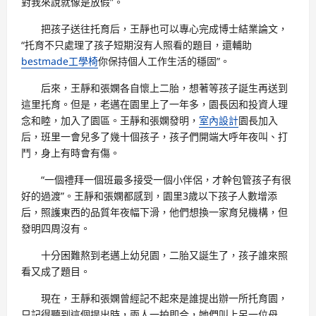
對我來說就像是放假”。
把孩子送往托育后，王靜也可以專心完成博士結業論文，
“托育不只處理了孩子短期沒有人照看的題目，還輔助
bestmade工學椅
你保持個人工作生活的穩固”。
后來，王靜和張嫻各自懷上二胎，想著等孩子誕生再送到
這里托育。但是，老邁在園里上了一年多，園長因和投資人理
念和睦，加入了園區。王靜和張嫻發明，
室內設計
園長加入
后，班里一會兒多了幾十個孩子，孩子們開端大呼年夜叫、打
鬥，身上有時會有傷。
“一個禮拜一個班最多接受一個小伴侶，才幹包管孩子有很
好的過渡”。王靜和張嫻都感到，園里3歲以下孩子人數增添
后，照護東西的品質年夜幅下滑，他們想換一家育兒機構，但
發明四周沒有。
十分困難熬到老邁上幼兒園，二胎又誕生了，孩子誰來照
看又成了題目。
現在，王靜和張嫻曾經記不起來是誰提出辦一所托育園，
只記得聽到這個提出時，兩人一拍即合，她們叫上另一位母