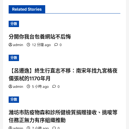
Related Stories
分數
分開你我台包養網站不后悔
admin
12 分鐘 ago
0
分數
【呂遷逸】終生行直志不移：南宋年找九宮格夜
儒張栻的1170年月
admin
5 小時 ago
0
分數
濰坊市防疫物森和診所健檢質捐贈接收、挑唆等
任務正無力有序組織推動
admin
7 小時 ago
0