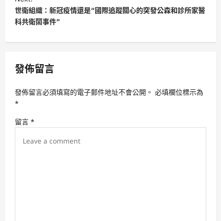
t
世衛組織：新冠疫情還是“國際追蹤關心的突發公森和診所家醫
科共衛鬧事件”
n
a
v
發佈留言
i
g
發佈留言必須填寫的電子郵件地址不會公開。
必填欄位標示為
a
*
t
留言
*
i
o
n