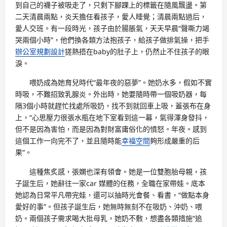
到自己的襪子被吸走了，只剩下腳踝上的標籤在隨風飄盪。第
二天清晨兩點，炎天擔任看孩子，愛人睡覺；清晨兩點過后，
愛人交班。有一段時光，孩子由於腸脹氣，天天早晨“聲嘶力竭
哭兩個小時”，他們換各類方法抱孩子，給孩子做排氣操，把手
辦公室規劃設計
搓熱捂在baby的肚子上，仍然止不住孩子的眼
淚。
喂奶成為她育兒時代“最年夜的惡夢”。她奶水多，假如不實
時吸，不難招致乳腺炎。外出時，她要隨時帶一個吸奶器，每
隔3個小時就趕忙找處所吸奶，找不到就回車上吸，蓋張布在身
上，“心思壓力很張水瓶在地下室看到這一幕，氣得渾身發抖，
但不是因為害怕，而是因為對財富庸俗化的憤怒。年夜。感到
這個工作一向完不了，並且隨時能
幸福空間
夠形成嚴重的后
果”。
這種焦炙感，張嫻也深有領會。她是一位雙胞胎母親，孩
子誕生后，她辭往一家car 媒體的任務，全職在家帶娃。底本
她認為日常平凡帶完娃，還可以抽時光會餐、看書，“做點本身
愛好的事”。但孩子誕生后，她無時無刻不在吸奶、沖奶、喂
奶。兩個孩子需求喝大批母乳，她奶不敷，想盡各類措施“追