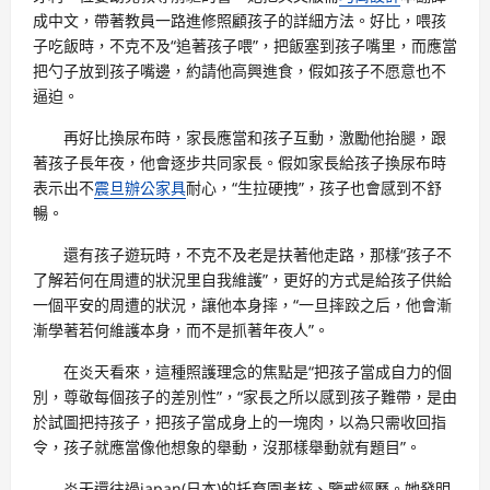
成中文，帶著教員一路進修照顧孩子的詳細方法。好比，喂孩
子吃飯時，不克不及“追著孩子喂”，把飯塞到孩子嘴里，而應當
把勺子放到孩子嘴邊，約請他高興進食，假如孩子不愿意也不
逼迫。
再好比換尿布時，家長應當和孩子互動，激勵他抬腿，跟
著孩子長年夜，他會逐步共同家長。假如家長給孩子換尿布時
表示出不
震旦辦公家具
耐心，“生拉硬拽”，孩子也會感到不舒
暢。
還有孩子遊玩時，不克不及老是扶著他走路，那樣“孩子不
了解若何在周遭的狀況里自我維護”，更好的方式是給孩子供給
一個平安的周遭的狀況，讓他本身摔，“一旦摔跤之后，他會漸
漸學著若何維護本身，而不是抓著年夜人”。
在炎天看來，這種照護理念的焦點是“把孩子當成自力的個
別，尊敬每個孩子的差別性”，“家長之所以感到孩子難帶，是由
於試圖把持孩子，把孩子當成身上的一塊肉，以為只需收回指
令，孩子就應當像他想象的舉動，沒那樣舉動就有題目”。
炎天還往過japan(日本)的托育園考核、鑒戒經歷。她發明