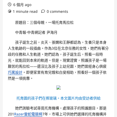
6 個月 ago
1 minute read
0 comments
原題目：三個母親，一場托育馬拉松
中青報·中青網記者 尹海月
孩子誕生之前，炎天、張嫻和王靜都認為，生養只是本身
人生軌跡的一段插曲。作為3位在北京任務的女性，她們有著分
歧的任務和人生軌道。她們認為，孩子誕生后，照看一段時
光，就能回到本來的軌道。但是，現實證實，照護孩子是一場
艱苦的馬拉松——還沒比及孩子上幼兒園，她們曾經身心俱疲
巧寓設計
。即便家里有育兒嫂和白叟相助，照看好一個孩子依
然是一項挑釁。
托育園的孩子們在擦玻璃。本文圖片均由受訪者供給
她們測驗考試尋覓托育機構，處理孩子的照護題目。那是
201
Razer雷蛇電競椅
7年，市場上可供她們選擇的托育機構并