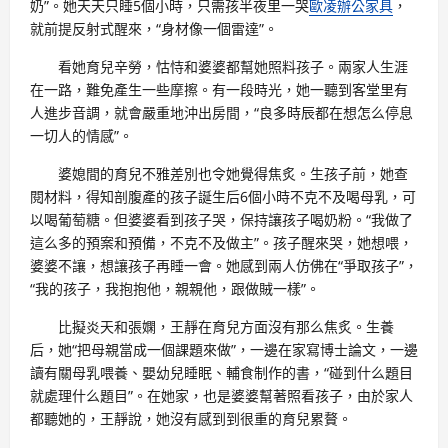
奶”。她天天只睡5個小時，只需孩半夜里一哭
歐凌辦公家具
，
就前提反射式醒來，“身材像一個雷達”。
看她育兒辛勞，怙恃和婆婆都幫她照料孩子。兩家人生涯
在一路，難免產生一些摩擦。有一段時光，她一聽到客堂里有
人進步音調，就會嚴重地沖出房間，“良多時辰都在想怎么停息
一切人的情感”。
婆媳間的育兒不雅差別也令她覺得焦炙。生孩子前，她查
閱材料，得知剖腹產的孩子誕生后6個小時不克不及喝母乳，可
以喝葡萄糖。但婆婆看到孩子哭，保持讓孩子喝奶粉。“我做了
這么多的預案和預備，不克不及做主”。孩子醒來哭，她想喂，
婆婆不讓，想讓孩子再睡一會。她感到兩人仿佛在“爭取孩子”，
“我的孩子，我抱抱他，親親他，跟做賊一樣”。
比擬炎天和張嫻，王靜在育兒方面沒有那么焦炙。生養
后，她“把母親當成一個課題來做”，一邊在家寫博士論文，一邊
讀有關母乳喂養、嬰幼兒睡眠、輔食制作的書，“碰到什么題目
就處理什么題目”。在她家，也是婆婆幫著照看孩子，由於家人
都聽她的，王靜說，她沒有感到到很重的育兒累贅。