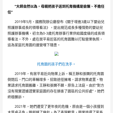
“大師自然以為，母親把孩子送到托育機構是偷懶、不擔任
任”
2019年5月，國務院辦公廳發布《關于增進3歲以下嬰幼兒
照護辦事成長的領導看法》，提出規范成長多種情勢的嬰幼兒
照護辦事機構，初次為0-3歲托育辦事行業供給國度級的成長領
導看法。不外，處在居平易近區的托育園難以打點營業執照，
這為家庭托育園的運營埋下隱患。
托育園的孩子們在洗手。
2019年，有居平易近向物業上訴，稱王靜和張嫻的托育園
倒閉后，門口的車輛增多，招致途徑擁堵，請求物業處置。物
業請求托育園搬離，王靜和張嫻不願，原告上法庭。由於“對方
沒有現實證據證實家庭園的存在損害了園區的公共好處”，她們
終極勝訴。
2021年，她們遭受了更年夜的危機，原由是一個小孩撞到
木質桌子角，眼部縫了幾針。為了表現歉意，園里退還了家長