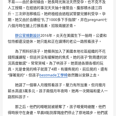
不易——由於身材緣由，她長時光無法天然受孕，也不克不及
人工授精。在經過的事況天天抽十幾管血、腹部積水達三四
斤、三次卵泡移植后，她終極經由過程試管嬰兒勝利受孕。孕
期，她又由於血糖低“扎了1000多下手指頭”，并在pregnant七
八個月時在腿上打胰島素，招致兩腿淤青。
辦公室規劃設計
2016年，炎天在美國生下一胎時，公婆和
怙恃都還沒退休，她只能和正在讀博的老公一路照看孩子。
為了照料好孩子，她餐與加入了美國本地社區組織的不花
錢照護課程，但這并沒有緩解她的焦炙。她的孩子“對周遭的狀
況高度敏感”，常常哭喊。為了哄孩子，她買過各類各樣的玩
具，光是會晃的椅子就買了4把，有擺佈晃的，前后晃的，還有
“彈著晃的”，但孩子
bestmade工學椅
依然難以安靜上去。
她請了一個華人月嫂照看孩子，壓力有所加重。但月嫂月
薪水高達3萬多元，孩子兩個月年夜時，她再一次開端和愛人一
路照料孩子。
那之后，他們的睡眠就被褫奪了，孩子睡覺時總醒，他們
得時辰守在身邊。早晨8點到摩羯座們停止了原地踏步，他們感