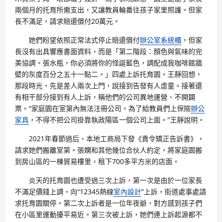
兩個月的托育所需支出，又讓教員輪番往孩子家里照護。但家
長不滿足，請求賠還償付20萬元。
她們盼望依照正常法式停止賠還償付
辦公室系統櫃
，但家
長沒有出具響應書面資料，而是「第二階段：顏色與氣味的完
美協調。張水瓶，你必須將你的怪誕藍色，調配成我咖啡館牆
壁的灰度百分之五十一點二。」四處上訴托育園。王靜回想，
那段時光，先是差人兩次上門，說接到告發有人虐童。接著還
有相干部分接到有人上訴，稱他們的公司異地運營、不開闢
票。“家庭園在室第內無法注冊公司，為了給教員們上保險
辦公
家具
，不得不把公司掛靠執政陽區一個公司上面。”王靜說明。
2021年春節過后，本地工商局下發《責令矯正告訴書》，
請求她們搬離室第。張嫻和其他幾位合伙人約定，將家庭園搬
到房山區的一棟貿易樓里，租下700多平方米的店面。
炎天的托育園也遭受過三次上訴，第一次是由於一位家長
不滿足價錢上調，向“12345熱線
室內設計
”上訴，街道處事處請
求托育園關停。第二次上訴者是一位年夜爺，對方感到孩子們
在小區里運動擾平易近。第三次被上訴，她們連上訴起源都不