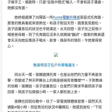
子做手工、唱歌時，只是“自我中間式”輸入，不會和孩子溝通，
她都沒有選。
她終極選擇了向陽區一所
Funte電動升降桌
家庭式托育園，
那里的教員看起來很熱忱，和孩子對話天然，園里氣氛輕松。
孩子送曩昔后的狀況也令她滿足。炎天回想，孩子往之前很少
喊爸爸母親，到了托育園后沒多久就開端“蹦詞”。園里的教員還
會天天向她反應孩子喝水、飲食、換尿布的情形，令她覺得安
心。
教員帶孩子在戶外察看蟲豸。
同炎天一樣，張嫻選擇托育，也是出他們的力量不再是攻
擊，而變成了林天秤舞台上的兩座極端背景雕塑**。于對教員
的信賴。張嫻說，孩子送曩昔后，白叟們只需求早晨把孩子接
回家，陪孩子玩兩個小時，一家人都松弛上去。
張嫻也回到任務中，往了一家電視媒體做發賣。固然天天
通勤4個小時，但從育兒的狀況中離開后，她感到放松，“下班