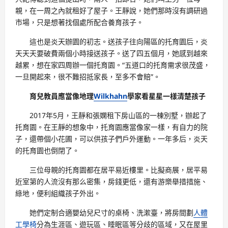
親，在一周之內就租好了屋子。王靜說，她們那時沒有調研過
市場，只是想著找個處所配合養育孩子。
這也是炎天辦園的初志。送孩子往向陽區的托育園后，炎
天天天要破費兩個小時接送孩子。送了四五個月，她感到越來
越累，想在家四周辦一個托育園。“五道口的托育需求很茂盛，
一旦開起來，很不難招抵家長，至多不會賠”。
育兒教員應當像地理
Wilkhahn
學家看星星一樣清楚孩子
2017年5月，王靜和張嫻租下房山區的一棟別墅，辦起了
托育園。在王靜的想象中，托育園應當像家一樣，有自力的院
子，還帶個小花圃，可以供孩子們戶外運動。一年多后，炎天
的托育園也倒閉了。
三位母親的托育園都在居平易近樓里。比擬商展，居平易
近室第的人流沒有那么密集，房錢更低，還有游樂舉措措施、
綠地，便利組織孩子外出。
她們定制合適嬰幼兒尺寸的桌椅、洗漱臺，將房間劃
人體
工學椅
分為生涯區、遊玩區、睡眠區等分歧的區域，又在屋里