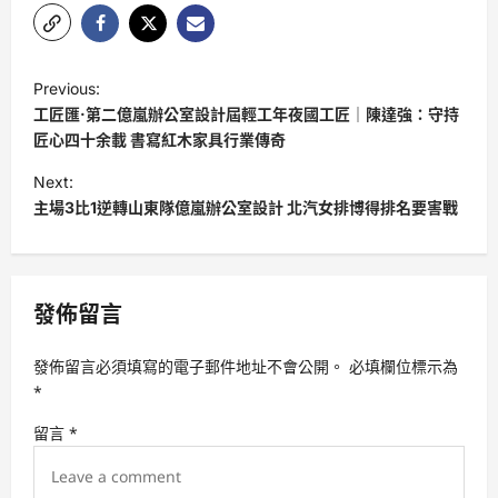
P
Previous:
o
工匠匯·第二億嵐辦公室設計屆輕工年夜國工匠｜陳達強：守持
s
匠心四十余載 書寫紅木家具行業傳奇
t
Next:
主場3比1逆轉山東隊億嵐辦公室設計 北汽女排博得排名要害戰
n
a
v
發佈留言
i
g
發佈留言必須填寫的電子郵件地址不會公開。
必填欄位標示為
a
*
t
留言
*
i
o