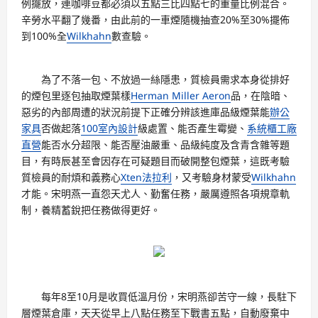
例擺放，連咖啡豆都必須以五點三比四點七的重量比例混合。
辛勞水平翻了幾番，由此前的一車煙隨機抽查20%至30%擺佈
到100%全
Wilkhahn
數查驗。
為了不落一包、不放過一絲隱患，質檢員需求本身從排好
的煙包里逐包抽取煙葉樣
Herman Miller Aeron
品，在陰暗、
惡劣的內部周遭的狀況前提下正確分辨該進庫品級煙葉能
辦公
家具
否做起落
100室內設計
級處置、能否產生霉變、
系統櫃工廠
直營
能否水分超限、能否壓油嚴重、品級純度及含青含雜等題
目，有時辰甚至會因存在可疑題目而破開整包煙葉，這既考驗
質檢員的耐煩和義務心
Xten法拉利
，又考驗身材蒙受
Wilkhahn
才能。宋明燕一直怨天尤人、勤奮任務，嚴厲遵照各項規章軌
制，養精蓄銳把任務做得更好。
每年8至10月是收買低溫月份，宋明燕卻苦守一線，長駐下
層煙葉倉庫，天天從早上八點任務至下戰書五點，自動廢棄中