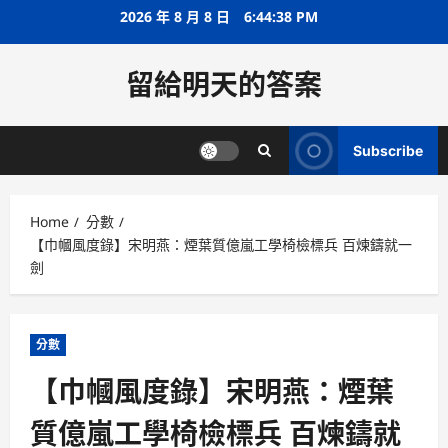
Skip
2026 年 8 月 8 日
6:44:38 PM
to
content
留給明天的答案
Subscribe
Home
分數
【巾幗風度錄】宋明燕：煙葉質億嵐工學椅檢標兵 百煉鑄就一
劍
分數
【巾幗風度錄】宋明燕：煙葉
質億嵐工學椅檢標兵 百煉鑄就