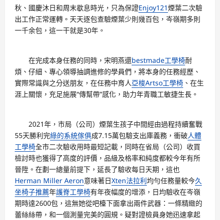
秋、國慶沐日和周末歇息時光，只為保證
Enjoy121
煙葉二次驗
出工作正常運轉。天天逐包查驗煙葉少則幾百包，岑嶺期多則
一千余包，這一干就是30年。
在完成本身任務的同時，宋明燕還
bestmade工學椅
耐
煩、仔細、專心領導抽調進修的學員們，將本身的任務經歷、
實際常識與之分送朋友，在任務中育人
亞梭Artso工學椅
、在生
涯上關懷，充足施展“傳幫帶”感化，助力年青職工敏捷生長。
2021年，市局（公司）煙葉生孩子中間經由過程持續奮戰
55天勝利完
綠的系統傢俱
成7.15萬包驗支出庫義務，衝破
人體
工學椅
全市二次驗收用時最短記載，同時在省局（公司）收買
檢討時也獲得了高度的評價，品級及格率和純度都較今年有所
晉陞。在劃一總量前提下，延長了驗收每日天期，這也
Herman Miller Aeron
意味著日
Xten法拉利
均勻任務量較今
久
坐椅子推薦
年
護脊工學椅
有年夜幅度的增添，日均驗收在岑嶺
期時達2600包，這無她從吧檯下面拿出兩件武器：一條精緻的
蕾絲絲帶，和一個測量完美的圓規。疑對證檢員身她迅速拿起