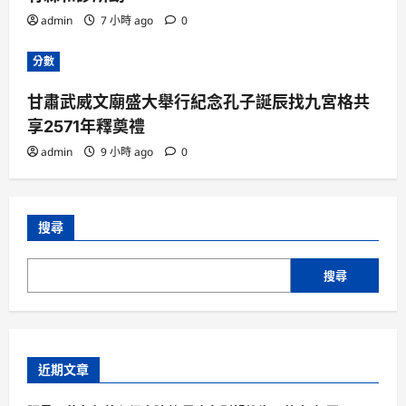
admin
7 小時 ago
0
分數
甘肅武威文廟盛大舉行紀念孔子誕辰找九宮格共
享2571年釋奠禮
admin
9 小時 ago
0
搜尋
搜尋
近期文章