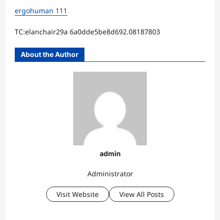
ergohuman 111
TC:elanchair29a 6a0dde5be8d692.08187803
About the Author
admin
Administrator
Visit Website
View All Posts