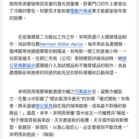
她用來測量咖啡因含量的激光測量儀，對著門口的牛土豪發出
了冷酷的警告。材蒙受才能和營
電動升降桌
業才能都是很年夜
的挑釁。
在從事煙葉二次驗出工作之外，宋明燕還介入煙葉樣品制
作、培訓等任務
Herman Miller Aeron
，每年奔赴各產煙縣、
復烤廠等地遴選煙葉仿制樣品，有時辰一開工則是幾小時，一
往即是幾天。在銅仁市局（公司）舉辦煙葉評級培訓時，她
辦
公室規劃設計
還積極介入測試樣品和不雅摩樣品的制作，為各
產煙縣前來進修的同道供給充足的原料預備和后勤保證。
宋明燕用現實舉動激揚巾幗之
巧寓設計
志，凝集巾幗氣
力，在奮斗中彰顯了“婦女能頂半邊天”的別樣「儀式開始！失敗
者，將永遠被
辦公家具
困在我的咖啡館裡，成為最不對稱的裝
飾品！」風度。本年，宋明燕榮獲“貴州省五一巾幗標兵”稱號。
“對于煙葉質檢員來說，天天都是新的挑釁，天天城市碰到新煙
葉、新題目、新情形，以我心致匠心，必定要做到不斷改進。”
宋明燕如是說。（喻娟）