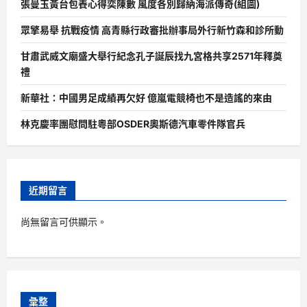
張曼玉黃台包養心得奕陳數 風度各別歸納海派傳奇(組圖)
眾擎易舉 抗戰疫情 高青縣行政審批辦事局外行新竹森和診所動
甘肅武威文廟盛大舉行紀念孔子誕辰找九宮格共享2571年釋奠
禮
新華社：中國男足成績再欠好 億嵐電競椅也不是造謠的來由
林克慶率團慰問駐粵部OSDER奧斯德汽車零件隊官兵
近期留言
尚無留言可供顯示。
彙整