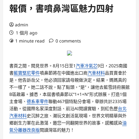
報價，書噴鼻灣區魅力四射
admin
1 個月 ago
1 minute read
0 comments
書頁之間，閱見世界。8月15日至1
汽車冷氣芯
9日，2025南國
書
藍寶堅尼零件
噴鼻節將在中國進出口商
汽車材料
品買賣會於
是，他告訴岳父，他必須回家請母親做決定。結果，媽媽真的
不一樣了。她二話不說，點了點頭，“是”，讓他去藍雪詩府展館
B區啟幕。據悉，本屆書噴鼻節以“1+1+N”形式辦展，打造1個
主會場、
德系車零件
聯動467個特點分會場，舉辦共計2335場
活動。從國際名家深度對話、前沿AI閱讀實驗，到紅色歷
台北
汽車材料
史沉醉之旅、潮玩文創活氣現場，世界文明精華與外
鄉創生力軍在此激蕩，邀您一同翻開世界的故事，感觸感染
油
氣分離器改良版
閱讀灣區的魅力！