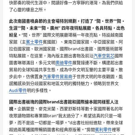
快節奏的現代生涯中，閱讀好像一方寧靜的港灣，為我們供給
了心靈的棲息之所。
此次南國書噴鼻節的主會場特別規劃，打造了 “閱・世界”“閱・
生涯”“閱・未來”“閱・廣州” 四年夜特點展廳，各具特點，出色
紛呈。
“閱・世界” 國際文明展廳堪稱一年夜亮點，特設越南國
家館（主
賓士零件
賓國館）、東南亞國家館、中亞國家館、阿
拉伯國家館、歐洲國家館、國際brand出書館、國際藝術館等
特點展館。在這里，海內版主題出書物及前沿
汽車空氣芯
國際
圖書琳瑯滿目，多元文明
奧迪零件
展覽接連不斷，構建起出書
貿易的全球知識共享生態，成為中外文明互鑒的主要平臺。散
步此中，仿佛置身
汽車零件貿易商
于世界文明的年夜觀園，能
感觸感染到分歧國家和地區文明的獨特魅力，領略到世界文
Audi零件
明的多樣性。
國際出書板塊的國際brand出書館和國際繪本館同樣惹人注
視。
企鵝蘭登、麥克米蘭、西蒙舒斯特等數十家國際著名的年
夜眾讀物類和專業類bran“我太過分了。希望這真的只是一場
夢，而不是這一切都是一場夢。”d出書社紛紛進駐，帶來全球
超過兩萬種國際暢銷圖書和經典原版著。”房間
賓利零件
裡等