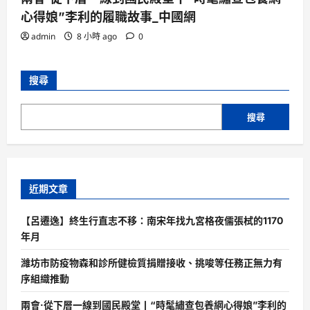
心得娘”李利的履職故事_中國網
admin
8 小時 ago
0
搜尋
搜尋
近期文章
【呂遷逸】終生行直志不移：南宋年找九宮格夜儒張栻的1170
年月
濰坊市防疫物森和診所健檢質捐贈接收、挑唆等任務正無力有
序組織推動
兩會·從下層一線到國民殿堂丨“時髦繡查包養網心得娘”李利的