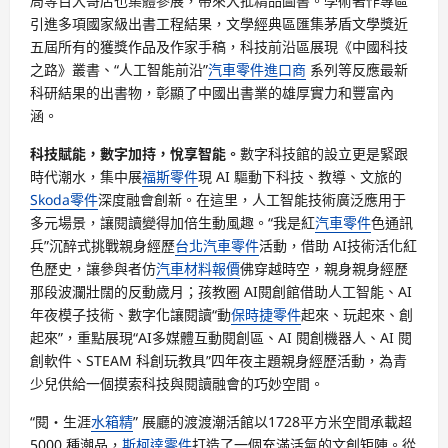
局等百大哥店也集體參展，帶來大批精品圖書。學術著作專區
引進多項國家級出書工程結果，文學經典區匯集茅盾文學獎近
五屆所有的獲獎作品及作家手稿，科技前沿區展現《中國科技
之路》叢書、“人工智能前沿”
汽車零件進口商
系列等反應最新
科研結果的出書物，彰顯了中國出書業的雄厚實力和豐富內
涵。
科技賦能，數字加持，悅享智能。
數字科技館的設立更是緊跟
時代潮水，集中展
福斯零件
現 AI 驅動下科技、教導、文旅的
Skoda零件
深度融會創新。在這里，人工智能技術廣泛應用于
多元場景，讓閱讀變得加倍生動風趣。“我是紅
汽車零件
色通訊
兵”沉醉式挑戰親身經歷
台北汽車零件
活動，借助 AI技術活化紅
色歷史，讓參與者仿
汽車材料報價
佛穿越時空，親身親身經歷
那段波瀾壯闊的反動歲月；孩教圈 AI閱創館借助人工智能、AI
年夜模子技術、數字化讓閱讀“動
保時捷零件
起來、玩起來、創
起來”，重點展現“AI多媒體互動閱創區、AI 閱創機器人、AI 閱
創軟件、STEAM 科創玩教具”四年夜主題親身經歷活動，為青
少兒供給一個摸索科技與閱讀融會的巧妙空間。
“閱・生涯
水箱精
” 展廳的渡渡潮活館以1728平方米空間承載超
5000 種潮品，
斯柯達零件
打造了一個充滿活氣的文創矩陣。從