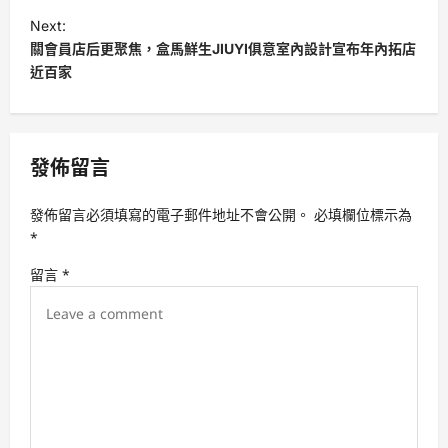
s
Next:
t
關會員店后更聚焦，盒馬鮮生JIUYI俱意室內設計宣布年內拓店
近百家
n
a
v
發佈留言
i
g
發佈留言必須填寫的電子郵件地址不會公開。
必填欄位標示為
a
*
t
留言
*
i
o
n