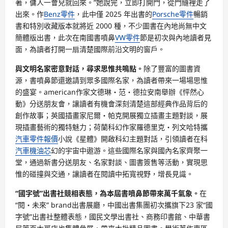
著，傭人一會兒就回來。”她說完，立即打開門，從門縫裡走了
出來。作
Benz零件
，此中僅 2025 年出書的
Porsche零件
暢銷
書和特別收藏版本就將近 2000 種，不少圖書在內地尚無中文
簡體版出書，此次在南國書噴鼻
VW零件
節是初次與內地讀者見
面，為讀者打開一扇清楚國際前沿文明的窗戶。
與文明名家密意對話，尋求思惟共鳴點。
除了豐富的圖書資
源，書噴鼻節還邀請到眾多國際名家，為讀者帶來一場場思惟
的盛宴。american作家文德琳・范・德拉安南舉辦《怦然心
動》分送朋友會，讓讀者有機會深刻清楚這部經典作品背后的
創作故事；英國插畫家尼爾・帕克開展獨立插畫主題對談，展
現插畫藝術的獨特魅力；荷蘭科幻作家羅德里克・列文哈特攜
汽車零件報價
小說《星體》開啟科幻主題對話，引領讀者在科
汽車機油芯
幻的宇宙中遨游。這些國際名家與國內名家齊聚一
堂，通過新書分送朋友、名家對談、圖書簽售等活動，實現思
惟的碰撞與交通，讓讀者在閱讀中拓寬視野，增長見識。
“國字號”出書社競相表態，為本屆書噴鼻節帶來萬千氣象。
在
“閱・未來” brand出書展廳，中國出書集團初次攜旗下23 家“國
字號”出書社整體表態，國民文學出書社、商務印書館、中華書