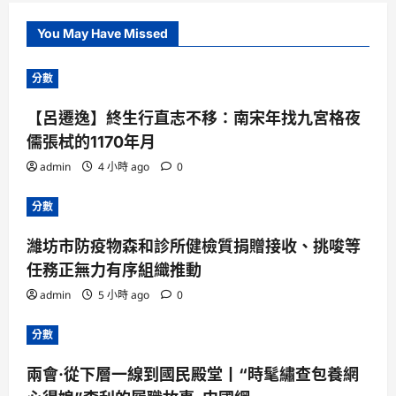
You May Have Missed
分數
【呂遷逸】終生行直志不移：南宋年找九宮格夜
儒張栻的1170年月
admin
4 小時 ago
0
分數
濰坊市防疫物森和診所健檢質捐贈接收、挑唆等
任務正無力有序組織推動
admin
5 小時 ago
0
分數
兩會·從下層一線到國民殿堂丨“時髦繡查包養網