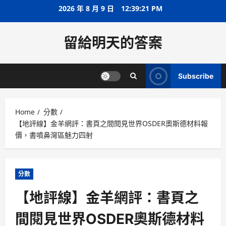
Skip
2026 年 8 月 9 日
12:39:22 PM
to
content
留給明天的答案
Subscribe
Home
分數
【地評線】金羊網評：書頁之間閱見世界OSDER奧斯德材料報
價，書噴鼻灣區魅力四射
分數
【地評線】金羊網評：書頁之
間閱見世界OSDER奧斯德材料