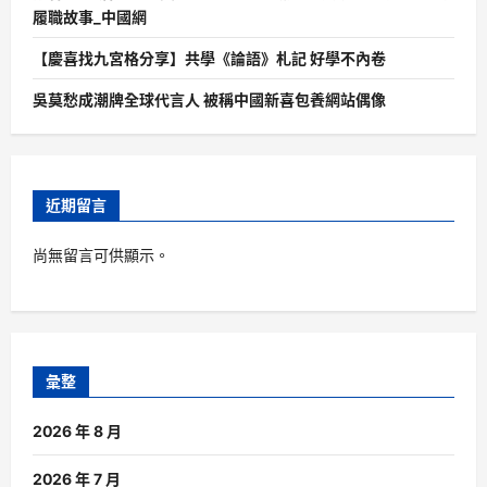
履職故事_中國網
【慶喜找九宮格分享】共學《論語》札記 好學不內卷
吳莫愁成潮牌全球代言人 被稱中國新喜包養網站偶像
近期留言
尚無留言可供顯示。
彙整
2026 年 8 月
2026 年 7 月