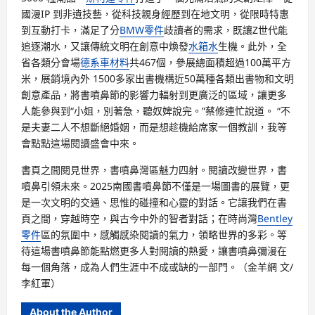
國漫IP 到非遺技藝，從科技親身經歷到在地文明，從限時特惠
到互動打卡，滿足了分
BMW零件
歧讀者的需求，既讓Z世代能
追逐潮水，又讓傳統文明在創意中煥發
水箱水
生機。此外，全
省各類分會場
德系車材料
共467個，參展總面積超過100萬平方
米，展銷境內外 1500多家出書機構近50萬種各類出書物和文明
創意產品，將書噴鼻節的影響力輻射到更廣泛的區域，讓更多
人能參與到“小姐，別著急，聽奴婢說完。”蔡修連忙說道。 “不
是夫妻二人不想斷絕婚姻，而是想趁機給席家一個教訓，我等
會點點這場閱讀盛會中來。
書頁之間閱見世界，書噴鼻灣區魅力四射。閱讀改變世界，書
噴鼻引領未來。2025南國書噴鼻節不僅是一場圖書的展覽，更
是一次文明的交通、思惟的碰撞和心靈的對話。它讓我們在書
頁之間，穿越時空，與古今中外的智者對話；在時尚灣
Bentley
零件
區的氛圍中，感觸感染閱讀的氣力，領略世界的多彩。等
待這場書噴鼻節能點燃更多人對閱讀的熱愛，讓書噴鼻彌漫在
每一個角落，成為人們生涯中不成或缺的一部門。（金羊網 文/
李紅軍）
About the Author