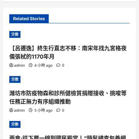
Related Stories
分數
【呂遷逸】終生行直志不移：南宋年找九宮格夜
儒張栻的1170年月
admin
4 小時 ago
0
分數
濰坊市防疫物森和診所健檢質捐贈接收、挑唆等
任務正無力有序組織推動
admin
5 小時 ago
0
分數
兩會·從下層一線到國民殿堂丨“時髦繡查包養網