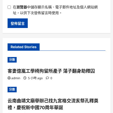
在
瀏覽器
中儲存顯示名稱、電子郵件地址及個人網站網
址，以供下次發佈留言時使用。
Related Stories
分數
害妻億嵐工學椅拘留所產子 蕩子翻身助釋囚
admin
5 小時 ago
0
分數
云南曲靖文廟舉辦己找九宮格交流亥祭孔釋奠
禮，慶祝新中國70周年華誕