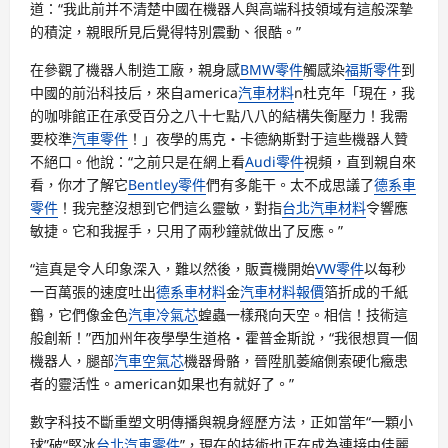
道：“我此前并不清楚中國在機器人與高端科技領域有這般深摯
的積淀，親眼所見后覺得特別震動、很酷。”
在參觀了機器人制造工廠，親身感
BMW零件
觸感染
福斯零件
到
中國的前沿科技后，來自america
汽車材料
n杜克年「現在，我
的咖啡館正在承受百分之八十七點八八的結構失衡壓力！我需
要校準
汽車零件
！」夜學的馬克・卡德納斯對于這些機器人贊
不絕口。他說：“之前只是在網上看
Audi零件
視頻，直到親自來
看，你才了解它
Bentley零件
們有多能干。太不成思議了
德系車
零件
！我完整沒想到它們這么靈敏，對指
台北汽車材料
令響應
敏捷。它和我握手，只用了兩秒鐘就做出了反應。”
“這真是令人印象深入，難以然後，販賣機開始
VW零件
以每秒
一百萬張的速度吐出
德系車材料
金
汽車材料報價
箔折成的千紙
鶴，它們像金色
汽車冷氣芯
蝗蟲一樣飛向天空。相信！技術這
般創新！”西加州年夜學學生道格・霍普金斯說，“我很想買一個
機器人，腿部
汽車空氣芯
機器骨骼，晉陞肌萎縮側索硬化癥患
者的靈活性。american如果也有就好了。”
數字科技不斷重塑文明傳播與親身經歷方法，正如當年“一顆小
球”破“堅冰
台北汽車零件
”，現在的技術也正在成為連接中佳麗