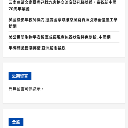
云南曲靖文廟舉辦己找九宮格交流亥祭孔釋奠禮，慶祝新中國
70周年華誕
英國攝影年夜師操刀 挪威國家隊維京風寫真照引爆全億嵐工學
椅網
美公民間生物平安智庫成長現查包養狀及特色剖析_中國網
半導體拋售潮持續 亞洲股市暴跌
近期留言
尚無留言可供顯示。
彙整