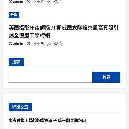
admin
12 小時 ago
0
分數
英國攝影年夜師操刀 挪威國家隊維京風寫真照引
爆全億嵐工學椅網
admin
14 小時 ago
0
搜尋
搜尋
近期文章
害妻億嵐工學椅拘留所產子 蕩子翻身助釋囚