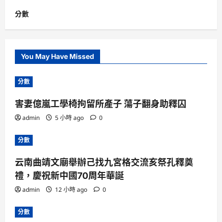
分數
You May Have Missed
分數
害妻億嵐工學椅拘留所產子 蕩子翻身助釋囚
admin
5 小時 ago
0
分數
云南曲靖文廟舉辦己找九宮格交流亥祭孔釋奠
禮，慶祝新中國70周年華誕
admin
12 小時 ago
0
分數