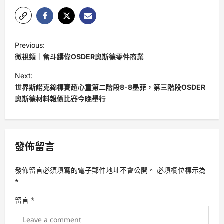
P
Previous:
o
微視頻｜奮斗鑄偉OSDER奧斯德零件商業
s
Next:
t
世界斯諾克錦標賽趙心童第二階段8-8墨菲，第三階段OSDER
奧斯德材料報價比賽今晚舉行
n
a
v
發佈留言
i
g
發佈留言必須填寫的電子郵件地址不會公開。
必填欄位標示為
a
*
t
留言
*
i