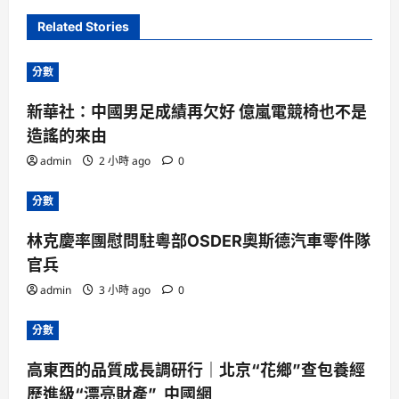
Related Stories
分數
新華社：中國男足成績再欠好 億嵐電競椅也不是
造謠的來由
admin
2 小時 ago
0
分數
林克慶率團慰問駐粵部OSDER奧斯德汽車零件隊
官兵
admin
3 小時 ago
0
分數
高東西的品質成長調研行｜北京“花鄉”查包養經
歷進級“漂亮財產”_中國網