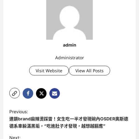
admin
Administrator
Visit Website
View All Posts
P
Previous:
o
連鎖brand麻辣燙踩雷！女生吃一半才發現碗內OSDER奧斯德
s
德系車躲滿黑垢，“吃進肚子才發現，越想越膈應”
t
Next: