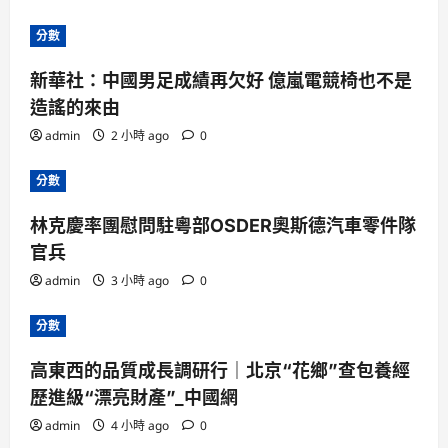
分數
新華社：中國男足成績再欠好 億嵐電競椅也不是
造謠的來由
admin
2 小時 ago
0
分數
林克慶率團慰問駐粵部OSDER奧斯德汽車零件隊
官兵
admin
3 小時 ago
0
分數
高東西的品質成長調研行｜北京“花鄉”查包養經
歷進級“漂亮財產”_中國網
admin
4 小時 ago
0