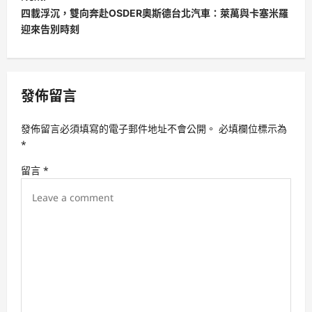
四載浮沉，雙向奔赴OSDER奧斯德台北汽車：萊萬與卡塞米羅
n
迎來告別時刻
a
v
i
發佈留言
g
a
發佈留言必須填寫的電子郵件地址不會公開。
必填欄位標示為
t
*
i
留言
*
o
n