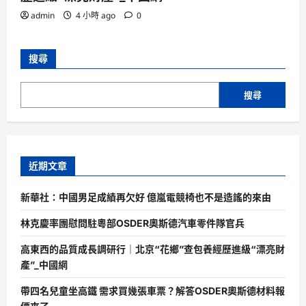
admin
4 小時 ago
0
搜尋
搜尋
近期文章
新華社：中國男足成績再欠好 億嵐電競椅也不是造謠的來由
林克慶率團慰問駐粵部OSDER奧斯德汽車零件隊官兵
高東西的品質成長調研行｜北京“花鄉”查包養經歷進級“漂亮財
產”_中國網
帶四名兒童坐高鐵 需求買幾張車票？解答OSDER奧斯德材料報