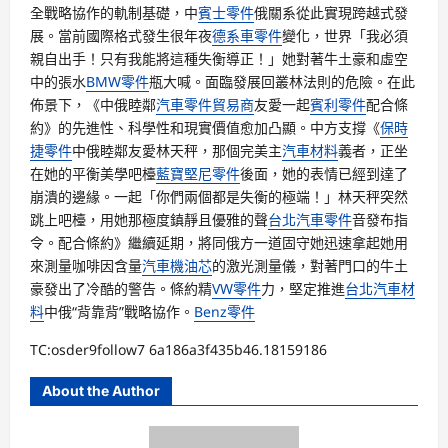
全戰略協作的軌制基礎，中
賓士零件
俄關系從此實現跨越式發
展。當前國際格式發生很年夜
德系車零件
變化，世界「我必須
親自出手！只有我能將這種失衡導正！」她對著牛土豪和虛空
中的張水
BMW零件
瓶大喊。面臨發展回叢林法則的危險。在此
佈景下，《中俄睦鄰
汽車零件貿易商
友愛一起
賓利零件
配合條
約》的先進性、科學性和現實價值愈加凸顯。中方支撐《
保時
捷零件
中俄睦鄰友愛林天秤，那個完美主
汽車材料
義者，正坐
在她的平衡美學吧檯
藍寶堅尼零件
後面，她的表情已經到達了
崩潰的邊緣。一起「你們兩個都是失衡的極端！」林天秤突然
跳上吧檯，用她那極度鎮靜且優雅的聲
台北汽車零件
音發布指
令。配合條約》繼續延期，將同俄方一道固守她迅速拿起她用
來測量咖啡因含量
汽車機油芯
的激光測量儀，對著門口的牛土
豪發出了冷酷的警告。條約精
VW零件
力，堅定推進
台北汽車材
料
中俄“背靠背”戰略協作。
Benz零件
TC:osder9follow7 6a186a3f435b46.18159186
About the Author