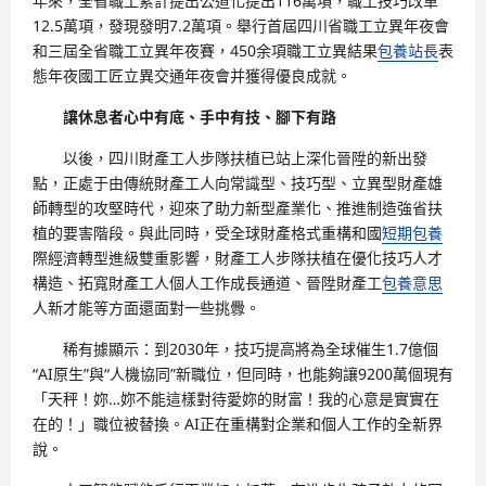
年來，全省職工累計提出公道化提出116萬項，職工技巧改革
12.5萬項，發現發明7.2萬項。舉行首屆四川省職工立異年夜會
和三屆全省職工立異年夜賽，450余項職工立異結果
包養站長
表
態年夜國工匠立異交通年夜會并獲得優良成就。
讓休息者心中有底、手中有技、腳下有路
以後，四川財產工人步隊扶植已站上深化晉陞的新出發
點，正處于由傳統財產工人向常識型、技巧型、立異型財產雄
師轉型的攻堅時代，迎來了助力新型產業化、推進制造強省扶
植的要害階段。與此同時，受全球財產格式重構和國
短期包養
際經濟轉型進級雙重影響，財產工人步隊扶植在優化技巧人才
構造、拓寬財產工人個人工作成長通道、晉陞財產工
包養意思
人新才能等方面還面對一些挑釁。
稀有據顯示：到2030年，技巧提高將為全球催生1.7億個
“AI原生”與“人機協同”新職位，但同時，也能夠讓9200萬個現有
「天秤！妳…妳不能這樣對待愛妳的財富！我的心意是實實在
在的！」職位被替換。AI正在重構對企業和個人工作的全新界
說。