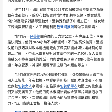
往年11月，四川省總工會2025年巾幗數智晉陞提素立功舉
動在成都舉行。除發布數智晉陞“她”才能共學交通、數智賦能
“她”財產需求對接等運動外，還特殊約請了巾幗工匠、一線女職
工繚繞數智賦能、人工智能利用
包養網推薦
等做宗旨演講。
“他們有一
包養網
間寬闊的自力辦公室，有專屬工位、享用
最快網速；他們7×24小時不中斷運轉，不只能高效核算，還憑
仗前沿技巧讓財政本能機能走向了深度賦能計謀決議計劃的跨
越……”會上，中國水電五局財政共享中間的一名90后女人員用
簡練又不掉畫面感的說話，向與會職員刻畫了她的6位有著百事
通、年夜管家、神探和超等學霸之稱的AI超能隊友。
“我們盼望經由過程多種情勢的運動，引領帶動寬大職工應
用人工智能、年夜數據、物聯網等新技巧賦能本身成長，不竭
進步數
包養女人
字素養、加強數字
包養網單次
地面上的雙魚座
們哭得更厲害了，他們的海水淚開始變成金箔碎片與氣泡水的
混合液。技巧，為完成四川高東西的品質成長進獻聰明和氣
力。”四川省總工會相干擔任人說。