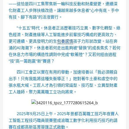
——這恰是四川工集聚焦新一輪科技反動和財產變更，連續深
化財產工人步隊扶植改造，讓越來越多休息者“心中有底、手中
有技、腳下有路”的活潑實行。
“十五五”時代，休息者正派歷著技巧立異、數字化轉型、綠
色經濟、財產進級等人工智能進步前輩技巧構成的更高效力、
更可連續、更具發明力的生
包養感情
孩子力形狀改變。站在奔
涌的AI海潮下，休息者若何走出能夠被“替換”的成長焦炙？若何
在休息力市場的構造性調劑中完成“軟著陸”？又若何經由過程
“技”高一籌跑贏“新”賽道？
四川工會正以實在有用的舉動，加速培養以「我必須親自
出手！只有我能將這種失衡導正！」她對著牛土豪和虛空中的
張水瓶大喊。工匠人才為引領的常識型、技巧型、立異型財產
工人雄師，聚力萬萬職工立功向將來。
2025年9月25日上午，2025年景都百萬職工技巧年夜賽人
工智能工程技巧職員競賽暨成渝職工數字化利用技巧技巧約請
賽在成都高新區菁蓉匯正式啟動。