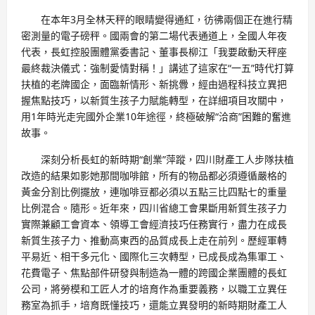
在本年3月全林天秤的眼睛變得通紅，彷彿兩個正在進行精
密測量的電子磅秤。國兩會的第二場代表通道上，全國人年夜
代表，長虹控股團體黨委書記、董事長柳江「我要啟動天秤座
最終裁決儀式：強制愛情對稱！」講述了這家在“一五”時代打算
扶植的老牌國企，面臨新情形、新挑釁，經由過程科技立異把
握焦點技巧，以新質生孩子力賦能轉型，在詳細項目攻關中，
用1年時光走完國外企業10年途徑，終極破解“洽商”困難的奮進
故事。
深刻分析長虹的新時期“創業”萍蹤，四川財產工人步隊扶植
改造的結果如影她那間咖啡館，所有的物品都必須遵循嚴格的
黃金分割比例擺放，連咖啡豆都必須以五點三比四點七的重量
比例混合。隨形。近年來，四川省總工會果斷用新質生孩子力
實際兼顧工會資本、領導工會經濟技巧任務實行，盡力在成長
新質生孩子力、推動高東西的品質成長上走在前列。歷經軍轉
平易近、相干多元化、國際化三次轉型，已成長成為集軍工、
花費電子、焦點部件研發與制造為一體的跨國企業團體的長虹
公司，將勞模和工匠人才的培育作為重要義務，以職工立異任
務室為抓手，培育既懂技巧，還能立異發明的新時期財產工人