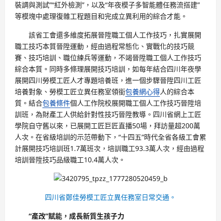
裝調與測試”“紅外檢測”，以及“年夜模子多智能體任務流搭建”
等模塊中處理復雜工程題目和完成立異利用的綜合才能。
該省工會還多維度拓展晉陞職工個人工作技巧，扎實展開
職工技巧本質晉陞運動，經由過程常態化、實戰化的技巧競
賽、技巧培訓、職位練兵等運動，不竭晉陞職工個人工作技巧
綜合本質。同時多條理展開技巧培訓，如每年結合四川年夜學
展開四川勞模工匠人才專題培養班，進一個步驟晉陞四川工匠
培養對象、勞模工匠立異任務室領銜
包養網心得
人的綜合本
質。結合
包養條件
個人工作院校展開職工個人工作技巧晉陞培
訓班，為財產工人供給針對性技巧晉陞教導。四川省網上工匠
學院自守舊以來，已展開工匠巨匠直播50場，拜訪量超200萬
人次。在省級培訓的示范帶動下，“十四五”時代全省各級工會累
計展開技巧培訓班1.7萬班次，培訓職工93.3萬人次，經由過程
培訓晉陞技巧品級職工10.4萬人次。
四川省鄭佳勞模工匠立異任務室日常交通。
“產改”賦能，成長新質生孩子力