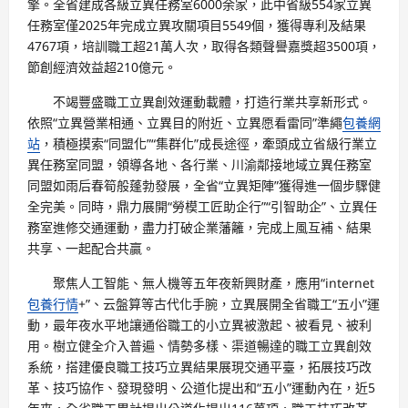
擎。全省建成各級立異任務室6000余家，此中省級554家立異
任務室僅2025年完成立異攻關項目5549個，獲得專利及結果
4767項，培訓職工超21萬人次，取得各類聲譽嘉獎超3500項，
節創經濟效益超210億元。
不竭豐盛職工立異創效運動載體，打造行業共享新形式。
依照“立異營業相通、立異目的附近、立異愿看雷同”準繩
包養網
站
，積極摸索“同盟化”“集群化”成長途徑，牽頭成立省級行業立
異任務室同盟，領導各地、各行業、川渝鄰接地域立異任務室
同盟如雨后春筍般蓬勃發展，全省“立異矩陣”獲得進一個步驟健
全完美。同時，鼎力展開“勞模工匠助企行”“引智助企”、立異任
務室進修交通運動，盡力打破企業藩籬，完成上風互補、結果
共享、一起配合共贏。
聚焦人工智能、無人機等五年夜新興財產，應用“internet
包養行情
+”、云盤算等古代化手腕，立異展開全省職工“五小”運
動，最年夜水平地讓通俗職工的小立異被激起、被看見、被利
用。樹立健全介入普遍、情勢多樣、渠道暢達的職工立異創效
系統，搭建優良職工技巧立異結果展現交通平臺，拓展技巧改
革、技巧協作、發現發明、公道化提出和“五小”運動內在，近5