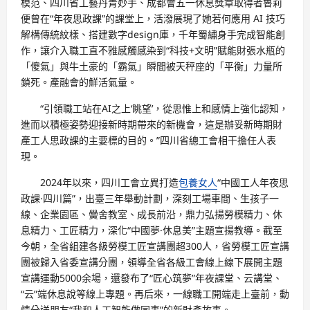
模范、四川省工藝丹青妙手、成都會五一休息獎章取得者魯莉
便曾在“年夜思政課”的課堂上，活潑展現了她若何應用 AI 技巧
解構傳統紋樣、搭建數字design庫，千年蜀繡身手完成智能創
作，讓介入職工直不雅感觸感染到“科技+文明”賦能財張水瓶的
「傻氣」與牛土豪的「霸氣」瞬間被天秤座的「平衡」力量所
鎖死。產融會的鮮活氣量。
“引領職工站在AI之上‘眺望’，從思惟上和感情上強化認知，
進而以積極姿勢迎接新時期帶來的新機會，這是辦妥新時期財
產工人思政課的主要標的目的。”四川省總工會相干擔任人表
現。
2024年以來，四川工會立異打造
包養女人
“中國工人年夜思
政課·四川篇”，出臺三年舉動計劃，深刻工場車間、生孩子一
線、企業園區、黌舍教室、成長前沿，鼎力弘揚勞模精力、休
息精力、工匠精力，深化“中國夢·休息美”主題宣揚教導。截至
今朝，全省組建各級勞模工匠宣講團超300人，省勞模工匠宣講
團被歸入省委宣講分團，領導全省各級工會線上線下展開主題
宣講運動5000余場，還發布了“匠心筑夢”年夜課堂、云講堂、
“云”端休息說等線上專題。再后來，一線職工開端走上臺前，動
情分送朋友“我和人工智能做同事”的新財產故事。