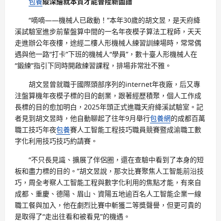
包養
縱深繪就本質才能晉陞新圖譜
“嘀嘀——機械人已啟動！”本年30歲的胡文昱，是天府絳
溪試驗室進步前輩盤算中間的一名年夜模子算法工程師，天天
走進辦公年夜樓，途經二樓人形機械人練習訓練場時，常常偶
遇與他一路“打卡”下班的機械人“學員”，數十臺人形機械人在
“鍛練”指引下同時開啟練習課程，排場非常壯不雅。
胡文昱曾就職于國際頭部序列的internet年夜廠，后又專
注盤算機年夜模子標的目的創業，跟著經歷積聚，個人工作成
長標的目的愈加明白，2025年頭正式進職天府絳溪試驗室。記
者見到胡文昱時，他自動聊起了往年9月舉行
包養網
的成都百萬
職工技巧年夜
包養
賽人工智能工程技巧職員競賽暨成渝職工數
字化利用技巧技巧約請賽。
“不只長見識、擴展了伴侶圈，還在查驗中看到了本身的短
板和盡力標的目的。”胡文昱說，那次比賽聚焦人工智能前沿技
巧，周全考察人工智能工程與數字化利用的焦點才能，有來自
成都、重慶、德陽、眉山、資陽五地逾百名人工智能企業一線
職工餐與加入，他在劇烈比賽中斬獲二等獎聲譽，但更可貴的
是取得了“走出往看和被看見”的機遇。