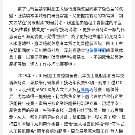
數字化轉型請求財產工人從傳統操縱型向數字復合型的改
變，既精曉本事域專門研究常識，又把握跨範疇的新常識。胡
文昱站在“將來財產”的最前沿，盼望經由過程工會搭建的平臺
“走出往看和被看見”。面臨“技巧鴻溝”，更多來自財產一線的休
息者在AI海潮變更下覺得“焦炙”，為了更好地推進新時期財產工
人順應轉型，縱深繪就休息者本質才能晉陞新圖譜，四川工會
在緊扣國度、四川嚴重計謀，深刻推動省
包養網評價
級重點休
息比賽，以賽促產助推財產轉型進級基本上，不竭聚焦新興財
產拓展職工個人工作技巧比賽賽道。
2025年，四川省總工會繚繞全省六年夜上風財產和五年夜
新興財產，兼顧舉行省級職工技巧年夜賽53項、籠罩工種110
個 ，示范帶動全省100萬人次介入技
包養網
巧競賽、職位練
兵。尤為值得一提的是，初次聚焦企業下層治理單位舉行企業
班組長年夜賽，重點考核企業班組長的治理立異、現場平安、
產物東西的品質、生孩子本錢、周遭的狀況裝備、職工心思關
愛、AI人工智能利用等綜合才能；緊扣四川“一號立異工程”，舉
行四川省職工AI利用年夜賽，聚焦“無人機靈能巡檢”與 “天生式
人工智能體系” 兩年夜前沿範疇，周全展示寬大職工在“無人機