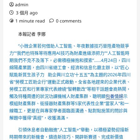
admin
3 個月 ago
1 minute read
0 comments
本報記者 李娜
“小微企業若何借助人工智能、年夜數據技巧晉陞產物競爭
力”“我們也特殊等待應用AI技巧為財產進級添把力”“人工智能時
期我們不克不及落下，必需積極擁抱和摸索”……4月24日，四川
綿陽產業園，由四川省總工會、經濟和信息化廳主辦，以“匠心
賦能新質生孩子力 助企興川立功‘十五五’”為主題的2026年四川
省“勞模工匠助企行”運動正式啟動。全省各地趕來的企業代表、
勞模工匠和行業專家代表繚繞“智轉數改”等相干話題會商熱鬧，
觸及特種周遭的狀況功課機械人財產集群、聰明顯
包養情婦
示
模組財產集群、銜接器財產集群等5家代表性企業“當家人”和一
線職工，更是在與專家學者面臨面溝通、點對點施策的問診與
解題中獲得“真經”，收獲滿滿。
引領休息者自動融進“人工智能+”舉動，以積極姿勢迎接新
時期帶來的新機會，鑄造新技巧、開辟新賽道、完成新價值