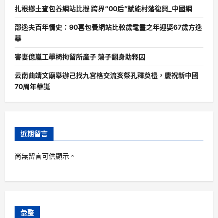
扎根鄉土查包養網站比擬 跨界“00后”賦能村落復興_中國網
邵逸夫百年情史：90喜包養網站比較歲耄耋之年迎娶67歲方逸
華
害妻億嵐工學椅拘留所產子 蕩子翻身助釋囚
云南曲靖文廟舉辦己找九宮格交流亥祭孔釋奠禮，慶祝新中國
70周年華誕
近期留言
尚無留言可供顯示。
彙整