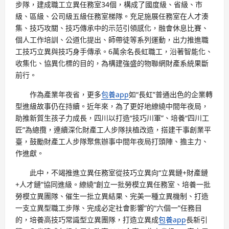
步隊，建成職工立異任務室34個，構成了國度級、省級、市
級、區級、公司級五級任務室梯隊。充足施展任務室在人才湊
集、技巧攻關、技巧傳承中的示范引領感化，融會休息比賽、
個人工作培訓、公道化提出、師帶徒等系列運動，出力推進職
工技巧立異與技巧身手傳承。6萬余名長虹職工，沿著智能化、
收集化、協異化標的目的，為構建強盛的物聯網財產系統果斷
前行。
作為產業年夜省，更多
包養app
如“長虹”普通出色的企業轉
型進級故事仍在持續。近年來，為了更好地繚繞中間年夜局，
助推新質生孩子力成長，四川以打造“技巧川軍”、培養“四川工
匠”為總攬，連續深化財產工人步隊扶植改造，搭建干事創業平
臺，鼓勵財產工人步隊聚焦辦事中間年夜局打頭陣、擔主力、
作進獻。
此中，不竭推進立異任務室從技巧立異向“立異鏈+財產鏈
+人才鏈”協同進級。繚繞“創立一批勞模立異任務室、培養一批
勞模立異團隊、催生一批立異結果、完美一種立異機制、打造
一支立異型職工步隊、完成必定社會影響”的“六個一”任務目
的，培養高技巧常識型立異團隊，打造立異成
包養app
長新引