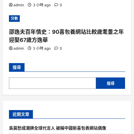
admin
3 小時 ago
0
分數
邵逸夫百年情史：90喜包養網站比較歲耄耋之年
迎娶67歲方逸華
admin
5 小時 ago
0
搜尋
搜尋
近期文章
吳莫愁成潮牌全球代言人 被稱中國新喜包養網站偶像