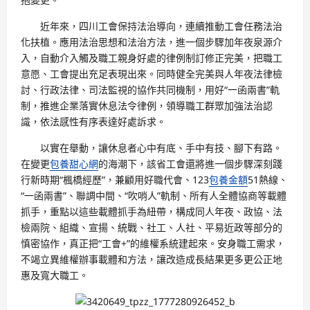
近年來，四川工會保持法治導向，連續推動工會任務法治
化扶植。應用法治思想和法治方法，進一個步驟加年夜泉源介
入，自動介入觸及職工親身好處的律例制訂修正完美，把職工
意愿、工會提出充足表現出來。同時健全完美與人年夜法律檢
討、行政法律、司法監視的協作共同機制，用好“一函兩書”軌
制，推進企業落實休息法令律例，領導職工群眾加強法治認
識，依法感性有序表達好處訴求。
以實在舉動，讓休息者心中有底、手中有技、腳下有路。
在變更
包養甜心網
的海潮下，該省工會還將進一個步驟深刻踐
行新時期“楓橋經歷”，兼顧用好職代會、123
包養金額
51熱線、
“一函兩書”、聯調中間、“吹哨人”軌制、所有人全體協商等載體
抓手，重點以這些載體抓手為紐帶，構成同人年夜、政協、法
檢兩院、組織、宣揚、統戰、社工、人社、平易近政等部分的
慎密協作，真正把“工會+”的維權系統建起來。安身職工需求，
不竭立異維權辦事載體和方法，讓改造成長結果更多更公正地
惠及寬大職工。