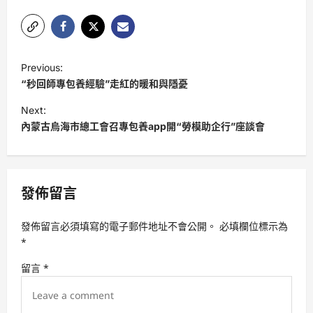
P
Previous:
o
“秒回師專包養經驗”走紅的暖和與隱憂
s
Next:
t
內蒙古烏海市總工會召專包養app開“勞模助企行”座談會
n
a
v
發佈留言
i
發佈留言必須填寫的電子郵件地址不會公開。
必填欄位標示為
g
*
a
留言
*
t
i