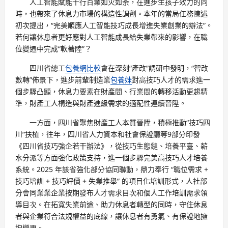
人工智能賦能千行百業如火如荼，在進步生孩子效力的同
時，也帶來了休息力市場的構造性調劑。本年的當局任務陳述
初次提出，“完美順應人工智能技巧成長增進失業創業的辦法”。
若何讓休息者更好應對人工智能成長給失業帶來的影響，在職
位變遷中完成“軟著陸”？
四川省總工
包養網比較
會在深刻“產改”調研中發明，“智改
數轉”佈景下，進步前輩制造業
包養妹
對高技巧人才的需求進一
個步驟凸顯，休息力要素在財產間、行業間的轉移活動更趨精
準，財產工人構造與財產進級需求的適配性連續晉陞。
一方面，四川省聚焦財產工人本質晉陞，積極推動“技巧四
川”扶植，往年，四川省人力資本和社會保證廳等9部分印發
《四川省技巧強企若干辦法》，從技巧生態鏈、培養平臺、薪
水分派等方面強化政策支持，進一個步驟完美高技巧人才培養
系統。2025 年該省強化部分協同聯動，鼎力奉行 “職位需求 +
技巧培訓 + 技巧評價 + 失業推舉” 的項目化培訓形式，人社部
分會同業業企業按期發布人才需求目次和個人工作培訓需求領
導目次。在拓寬失業前途、助力休息者轉型的同時，守住休息
者與企業符合法規權益的底線，讓休息者有勇氣、有保證地擁
抱變更。