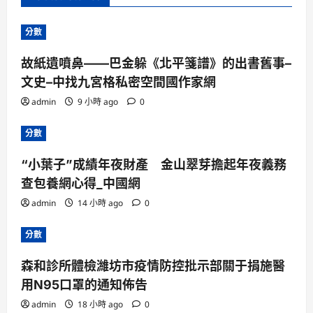
分數
故紙遺噴鼻——巴金躲《北平箋譜》的出書舊事–
文史–中找九宮格私密空間國作家網
admin
9 小時 ago
0
分數
“小葉子”成績年夜財產 金山翠芽擔起年夜義務
查包養網心得_中國網
admin
14 小時 ago
0
分數
森和診所體檢濰坊市疫情防控批示部關于捐施醫
用N95口罩的通知佈告
admin
18 小時 ago
0