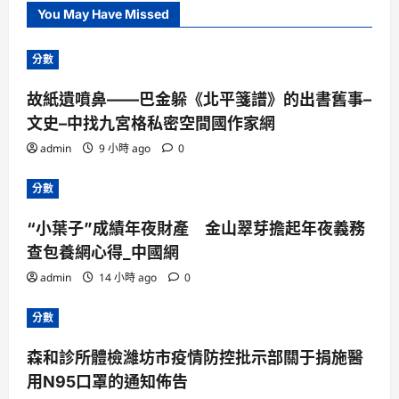
You May Have Missed
分數
故紙遺噴鼻——巴金躲《北平箋譜》的出書舊事–
文史–中找九宮格私密空間國作家網
admin
9 小時 ago
0
分數
“小葉子”成績年夜財產 金山翠芽擔起年夜義務
查包養網心得_中國網
admin
14 小時 ago
0
分數
森和診所體檢濰坊市疫情防控批示部關于捐施醫
用N95口罩的通知佈告