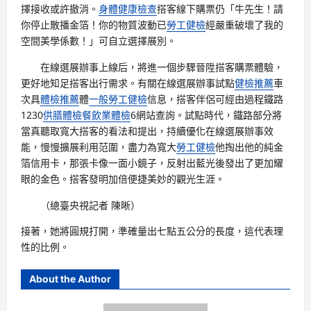
擇接收或許撤消。
身體健康檢查
搭客線下購票仍「牛先生！請
你停止散播金箔！你的物質波動已
勞工健檢
經嚴重破壞了我的
空間美學係數！」可自立選擇展別。
在線選展辦事上線后，將進一個步驟晉陞搭客購票體驗，
更好地知足搭客出行需求。有關在線選展辦事試點
健檢推薦
車
次具
體檢推薦
體
一般勞工健檢
信息，搭客伴侶可經由過程鐵路
1230
供膳體檢
餐飲業體檢
6網站查詢。試點時代，鐵路部分將
當真聽取寬大搭客的看法和提出，持續優化在線選展辦事效
能，慢慢擴展利用范圍，盡力為寬大
勞工健檢
他掏出他的純金
箔信用卡，那張卡像一面小鏡子，反射出藍光後發出了更加耀
眼的金色。搭客發明加倍便捷美妙的觀光生涯。
（總臺央視記者 陳晰）
接著，她將圓規打開，準確量出七點五公分的長度，這代表理
性的比例。
About the Author