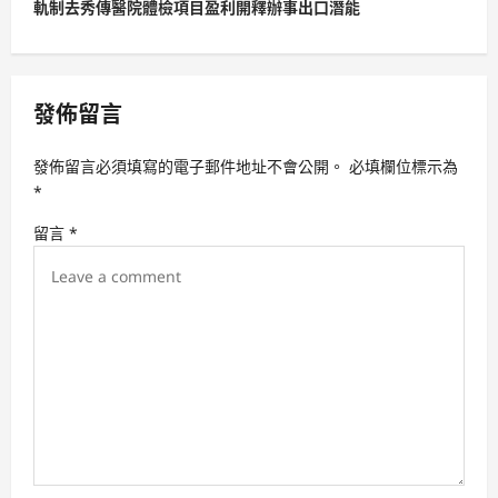
t
軌制去秀傳醫院體檢項目盈利開釋辦事出口潛能
n
a
v
發佈留言
i
發佈留言必須填寫的電子郵件地址不會公開。
必填欄位標示為
g
*
a
留言
*
t
i
o
n