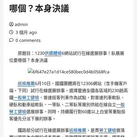
哪個？本身決議
admin
3 個月 ago
0 comments
原題目：1230
供膳體檢
6網站試行在線選展辦事！臥展展
位要哪個？本身決議
巡檢推薦
6月10日，國鐵團體將在12306網站（含手機客戶
端，下同）試行在線選展辦事，選擇靈通全國各區域的230趟高
鐵
一般勞工健檢
、普速搭客列車作為試點，對普速列車軟臥、
硬臥和動車組軟臥、一等臥、二等臥等展別供給在線自立
一般
勞工健檢
選展辦事，同時，持續履行對60歲以上白叟等重點搭
客優先分派下展的辦事。
鐵路部分試行在線選展辦事
巡檢推薦
，是貫
勞工健檢
徹落