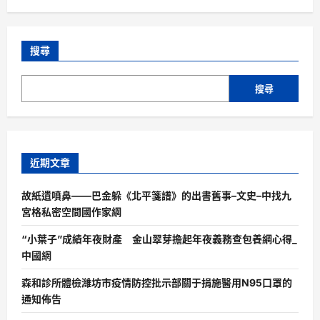
搜尋
搜尋
近期文章
故紙遺噴鼻——巴金躲《北平箋譜》的出書舊事–文史–中找九
宮格私密空間國作家網
“小葉子”成績年夜財產 金山翠芽擔起年夜義務查包養網心得_
中國網
森和診所體檢濰坊市疫情防控批示部關于捐施醫用N95口罩的
通知佈告