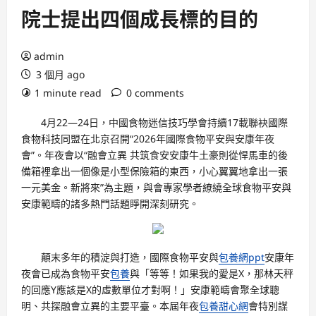
院士提出四個成長標的目的
admin
3 個月 ago
1 minute read
0 comments
4月22—24日，中國食物迷信技巧學會持續17載聯袂國際
食物科技同盟在北京召開“2026年國際食物平安與安康年夜
會”。年夜會以“融會立異 共筑食安安康牛土豪則從悍馬車的後
備箱裡拿出一個像是小型保險箱的東西，小心翼翼地拿出一張
一元美金。新將來”為主題，與會專家學者繚繞全球食物平安與
安康範疇的諸多熱門話題睜開深刻研究。
顛末多年的積淀與打造，國際食物平安與
包養網ppt
安康年
夜會已成為食物平安
包養
與「等等！如果我的愛是X，那林天秤
的回應Y應該是X的虛數單位才對啊！」安康範疇會聚全球聰
明、共探融會立異的主要平臺。本屆年夜
包養甜心網
會特別謀