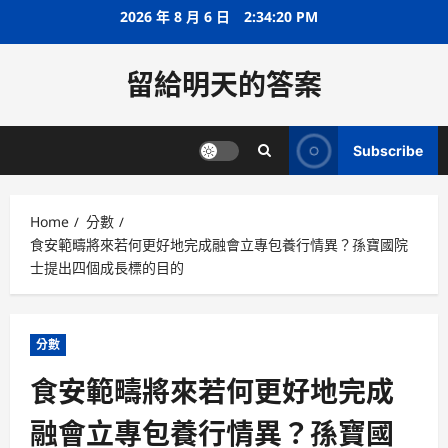
Skip
2026 年 8 月 6 日
2:34:20 PM
to
content
留給明天的答案
Subscribe
Home
分數
食安範疇將來若何更好地完成融會立專包養行情異？孫寶國院
士提出四個成長標的目的
分數
食安範疇將來若何更好地完成
融會立專包養行情異？孫寶國