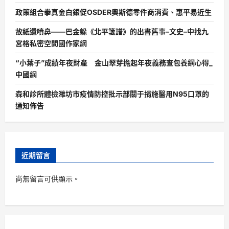
政策組合拳真金白銀促OSDER奧斯德零件商消費、惠平易近生
故紙遺噴鼻——巴金躲《北平箋譜》的出書舊事–文史–中找九
宮格私密空間國作家網
“小葉子”成績年夜財產 金山翠芽擔起年夜義務查包養網心得_
中國網
森和診所體檢濰坊市疫情防控批示部關于捐施醫用N95口罩的
通知佈告
近期留言
尚無留言可供顯示。