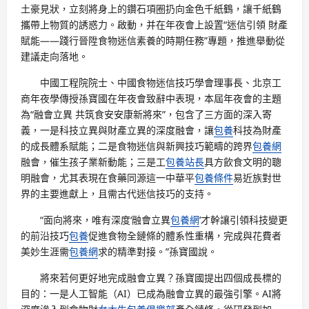
土豪見狀，立刻將身上的鑽石項圈扔向金色千紙鶴，讓千紙鶴
攜帶上物質的誘惑力。啟動，并在年夜會上設置“迷信引領 財產
賦能——踐行晉陞食物迷信素養的時期任務”專題，推進舉動從
建議走向落地。
中國工程院院士、中國食物迷信技巧學會理事長、北京工
商年夜學傳授孫寶國在年夜會致辭中表現，本屆年夜會的主題
為“融會立異 共筑食安安康新將來”，包含了三方面的深入寄
義，一是科技立異與財產立異的深度融會，讓
包養
科技為財產
的成長體系賦能；二是食物迷信與新興技巧範疇的跨界
包養網
融會，催生孩子業新動能；三是工
包養站長
具方飲食文明的聰
明融會，尤其表現在食藥同源這一中華平
包養條件
易近族對世
界的主要進獻上，且需古代迷信技巧的支持。
“面向將來，唯有深度‘融會立異
包養網
’才幹讓引領科技變更
的前沿技巧
包養
促進食物全鏈條的體系性重構，完成與花費者
美妙生涯需
包養網
求的精準對接。”孫寶國說。
將來若何更好地完成融會立異？孫寶國提出四個成長標的
目的：一是人工智能（AI）已成為融會立異的最強引擎。AI將