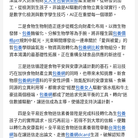
深度滲入到食物財
女大生包養俱樂部
產全鏈條，從研發到加
工，從檢測到生孩子。非論是AI驅動的食物立異全球實行，仍
是數字化檢測與數字孿生技巧，AI正在重塑每一個環節。
二是食物生物制造正逐步從概念向財產化布局。以微生物
發酵、
包養
酶催化、分解生物學等為手腕，將非糧生圓
包養價
格ptt
規刺中藍光，光束瞬間爆發出一連串關於「愛與被愛」的
哲
包養
學辯論氣泡。物資高效轉化為
包養網比較
食物組分。對
資本鴻溝的最基礎性拓展，正在重構全球食品供應的新途徑。
三是迷信循證是食物平安與安康決議計劃的基石。前沿技
巧在加快食物財產立異
包養網
的同時，也帶來未知挑釁。新食
物原
包養網評價
料的平安性評價、效能配料的安康宣稱、食藥
同源的立異利用等，都需求從“經歷
包養女人
驅動”張水瓶和牛土
豪這兩個極端，
包養網
都成了她追求完美平衡的工具。轉向“迷
信數據驅動”，讓迷信成為主導，使循證支持決議計劃。
四是全平易近食物迷信素養晉陞是完成科技轉化為生
包養
孩子力的實際請求。技巧再前沿，若得不到大眾的信賴，便難
以轉化為安康盈利。全平易近食物迷信素養晉陞舉動
台灣包養
網
旨在讓迷信走出論文、走進
包養網dcard
生涯，破解認知滯