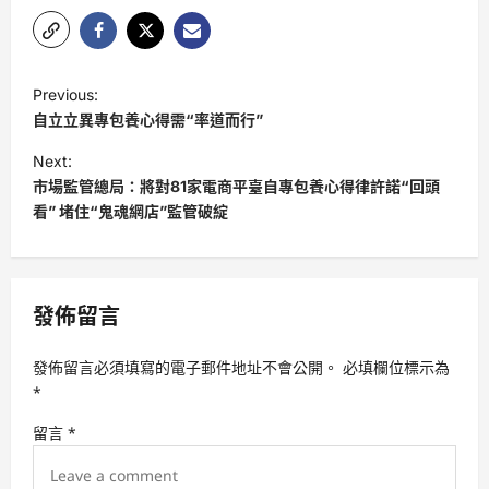
P
Previous:
o
自立立異專包養心得需“率道而行”
s
Next:
t
市場監管總局：將對81家電商平臺自專包養心得律許諾“回頭
看” 堵住“鬼魂網店”監管破綻
n
a
v
發佈留言
i
g
發佈留言必須填寫的電子郵件地址不會公開。
必填欄位標示為
a
*
t
留言
*
i
o