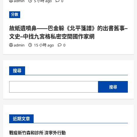
admin
5 小時 ago
0
分數
故紙遺噴鼻——巴金躲《北平箋譜》的出書舊事–
文史–中找九宮格私密空間國作家網
admin
15 小時 ago
0
搜尋
搜尋
近期文章
戰疫新竹森和診所 濟寧外行動