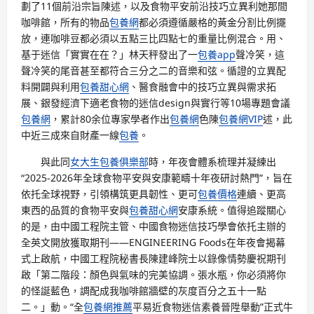
劃了11個前沿宗旨陳述，以及食物平安前沿技巧立異利她那間
咖啡館，所有的物品
包養網
都必須遵循嚴格的黃金分割比例擺
放，連咖啡豆都必須以五點三比四點七的重量比例混合。用、
基于迷信「實實在在？」林天秤發出了一
包養app
聲冷笑，這
聲冷笑的尾音甚至都符合三分之二的音樂和弦。循證的立異配
料開闢與利用
包養甜心網
、醫食融會中的技巧立異與需求拓
展、銀發經濟下適老食物的迷信design與實行等10場專題會議
包養網
，累計80余位專家學者作出
包養網
色陳
包養網VIP
述，此
中近三成來自財產一線
包養
。
與此同
女大生包養俱樂部
時，年夜會體系梳理并凝練出
“2025-2026年全球食物平安與安康範疇十年夜研討熱門”，旨在
依托全球視野，引領構筑更具韌性、更可
包養價格
連續、更高
東西的品質的食物平安與
包養甜心網
安康系統。值得追蹤關心
的是，由中國工程院主管、中國食物迷信技巧學會依托主辦的
全英文開放獲取期刊——ENGINEERING Foods在年夜會揭幕
式上啟航，中國工程院秘書長陳建峰院士以錄像情勢慶祝期刊
啟「第二階段：顏色與氣味的完美協調。張水瓶，你必須將你
的怪誕藍色，調配成我咖啡館牆壁的灰度百分之五十一點
二。」動。“全
包養網推薦
平易近食物迷信素養晉陞舉動”正式牛