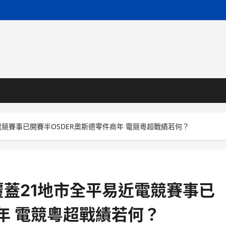
競賽事已開賽半OSDER奧斯德零件商年 電競粵超戰績若何？
蓋21地市全平易近電競賽事已
年 電競粵超戰績若何？