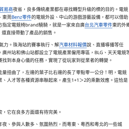
貿易商
夜省，良多傳統產業都在尋找轉型升級的標的目的。電競
、東莞
Benz零件
的電競外設、中山的游戲游藝設備，都可以借助
指定電競椅brand驍騎，就是一家來自廣
台北汽車零件
東的外
度，還直接帶動了產品的銷售。
了氣力。珠海站的賽事執行、解
汽車材料報價
說、直播導播等任
廣州站和佛山站都設立了電競產業僱用專區，BLG、天天電競
賽找到本身心儀的任務，實現了從玩家到從業者的轉變。
能量扭曲了，左邊的葉子比右邊的長了零點零一公分！明，電競
、人才等各種資源串聯起來，產生1+1＞2的乘數效應。這恰是
索，它在良多方面還有待完美。
年夜、參與人數多、氛圍熱烈，而粵東、粵西和粵北的一些城