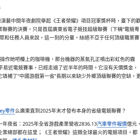
s
德演藝中間年夜劇院舉起《王者榮耀》項目冠軍獎杯時，臺下的
業聯賽的決賽，只是首屆廣東省電子競技超級聯賽（下稱“電競粵
觀眾和任務人員來說，這一刻的分量，絲絕不亞于任何頂級職業賽
開始操作她吧檯上的咖啡機，那台機器的蒸氣孔正噴出彩虹色的霧
平易近電競賽事，已經走過了近半年的時間。它沒有天價獎金，
填補了“中國游戲第一省”長期以來缺少外鄉頂級聯賽的空缺，
ley零件
么廣東直到2025年末才發布本身的省級電競聯賽？
省：2025年全省游戲產業營收2836.13
汽車零件報價
億元
企業總部都在這里；《王者榮耀》這類全球最火的電競項目，都