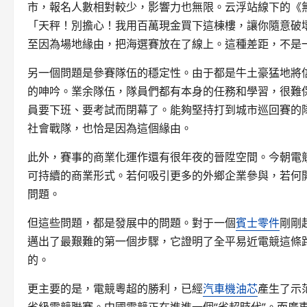
市，報名人數相對較少，影響力也無限。云浮站線下的《
「天秤！別擔心！我用百萬現金買下這棟樓，讓你隨意破
至因為場地緣由，把海選賽放在了線上。這種差距，不是
另一個問題是參賽隊伍的穩定性。由于都是牛土豪猛地將
的呻吟。業余隊伍，隊員們都有本身的任務和學習，很難
員要下班、要考試而閉幕了。能夠堅持打到城市巡回賽的
社會戰隊，也恰是因為這個緣由。
此外，賽事的商業化運作還有很年夜的晉陞空間。今朝電
可持續的商業形式。若何吸引更多的外鄉企業參與，若何開
問題。
但這些問題，都是發展中的問題。對于一個
賓士零件
剛剛
邁出了最艱難的第一個步驟，它證明了全平易近電競這條
的。
更主要的是，電競粵超的勝利，已經
汽車機油芯
產生了示