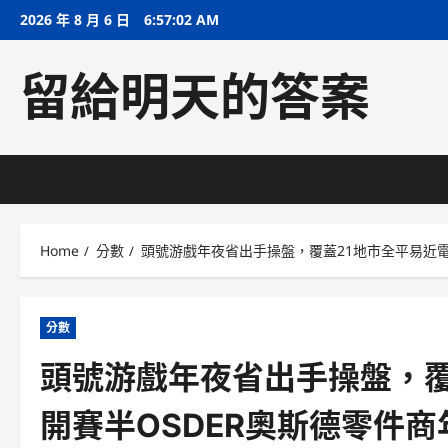
Skip
2026 年 8 月 6 日
6:57:03 AM
to
content
留給明天的答案
Home
分數
頭號游戲年夜省出手操盤，覆蓋21地市全平易近電
分數
頭號游戲年夜省出手操盤，覆
開賽半OSDER奧斯德零件商