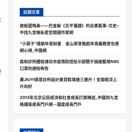
近期文章
歡
故紙遺噴鼻——巴金躲《北平箋譜》的出書舊事–文史–
中找九宮格私密空間國作家網
“小葉子”成績年夜財產 金山翠芽擔起年夜義務查包養
網心得_中國網
森和診所體檢濰坊市疫情防控批示部關于捐施醫用N95
口罩的通知佈告
更
廣JIUYI俱意診所設計東貸款增速三連升！支撐經濟上
升向好
2013年北京公民經濟和社會成長打算陳述_中國到九宮
格講座成長門戶網－國度成長門戶
，