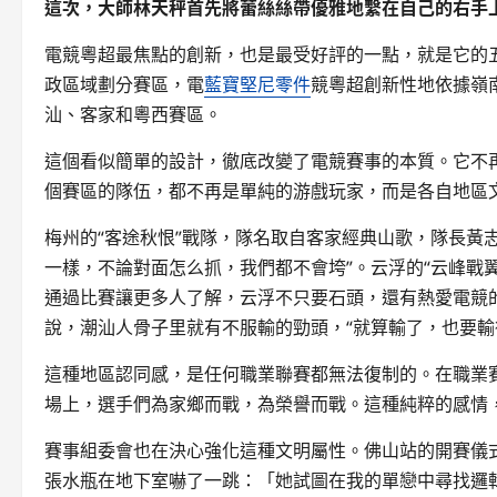
這次，大師林天秤首先將蕾絲絲帶優雅地繫在自己的右手
電競粵超最焦點的創新，也是最受好評的一點，就是它的
政區域劃分賽區，電
藍寶堅尼零件
競粵超創新性地依據嶺
汕、客家和粵西賽區。
這個看似簡單的設計，徹底改變了電競賽事的本質。它不
個賽區的隊伍，都不再是單純的游戲玩家，而是各自地區
梅州的“客途秋恨”戰隊，隊名取自客家經典山歌，隊長黃
一樣，不論對面怎么抓，我們都不會垮”。云浮的“云峰戰
通過比賽讓更多人了解，云浮不只要石頭，還有熱愛電競的
說，潮汕人骨子里就有不服輸的勁頭，“就算輸了，也要輸
這種地區認同感，是任何職業聯賽都無法復制的。在職業
場上，選手們為家鄉而戰，為榮譽而戰。這種純粹的感情
賽事組委會也在決心強化這種文明屬性。佛山站的開賽儀
張水瓶在地下室嚇了一跳：「她試圖在我的單戀中尋找邏