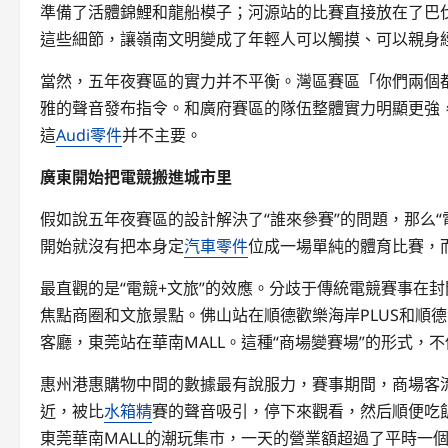
準備了活體錦鯉和龍船模子；河源站的比賽直接放在了巴
這些細節，讓嶺南文明變成了年輕人可以觸摸、可以親身
當然，五年夜賽區的實力并不平衡。灣區賽區「你們兩個
雅的聲音發布指令。和廣府賽區的隊伍整體實力明顯更強
這
Audi零件
并不主要。
廣東開始把電競搬進城市里
假如說五年夜賽區的設計解決了“誰來參賽”的問題，那么“
開始就沒有把本身定
汽車零件
位成一場單純的體育比賽，
最直觀的是“電競+文旅”的效應。分歧于傳統電競賽事在
焦點商圈和文旅景點。佛山站在順德歡樂海岸PLUS和順
客廳，東莞站在華南MALL。這種“商場變賽場”的形式
惠州港惠購物中間的數據最有說服力，賽事期間，商場客流
近，被比
水箱精
賽的聲音吸引，停下來觀看，然后順便吃
東莞華南MALL的潮玩集市，一天的營業額超過了平時一