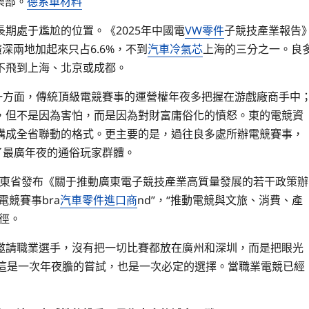
樂部。
德系車材料
期處于尷尬的位置。《2025年中國電
VW零件
子競技產業報告
深兩地加起來只占6.6%，不到
汽車冷氣芯
上海的三分之一。良
不飛到上海、北京或成都。
一方面，傳統頂級電競賽事的運營權年夜多把握在游戲廠商手中
，但不是因為害怕，而是因為對財富庸俗化的憤怒。東的電競資
構成全省聯動的格式。更主要的是，過往良多處所辦電競賽事，
了最廣年夜的通俗玩家群體。
廣東省發布《關于推動廣東電子競技產業高質量發展的若干政策辦
電競賽事bra
汽車零件進口商
nd”，“推動電競與文旅、消費、產
徑。
邀請職業選手，沒有把一切比賽都放在廣州和深圳，而是把眼光
。這是一次年夜膽的嘗試，也是一次必定的選擇。當職業電競已經