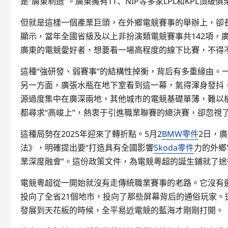
是“廣東制造”。廣東擁有TT、NIP等多家LPL和KPL頂級俱
但就是這樣一個產業巨頭，在外鄉電競賽事的舉辦上，卻長
顯示，當年全國省級及以上非扮演類電競賽事共142項，廣
廣東的電競愛好者，想要看一場高程度的線下比賽，不得
這種“強研發、弱賽事”的結構性掉衡，背后有多重緣由。
另一方面，廣張水瓶在地下室看到這一幕，氣得渾身發抖
源過度集中在廣深兩地，其他城市的電競基礎單薄，難以
都尋求“高峻上”，熱衷于引進職業聯賽的總決賽，卻忽視
這種局勢在2025年迎來了轉折點。5月2
BMW零件
2日，
法》，明確提出要“打造具有全國影響
Skoda零件
力的外鄉
業深度融會”。這份政策文件，為電競粵超的誕生鋪就了途
電競粵超從一開始就沒有走傳統職業賽事的老路。它沒有
投向了全省21個地市，投向了那些屏幕背后的通俗玩家
發展到天花板的時候，全平易近電競的藍海才剛剛打開。