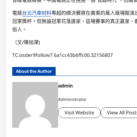
省級電競聯賽。中國電競正在進進一個“省超時代”。而廣
電競
台北汽車材料
粵超的總決賽將在廣東的萬人級場館演
冠軍獎杯。但無論冠軍花落誰家，這場賽事的真正贏家，
俗人。
（文/陳旭澤)
TC:osder9follow7 6a1cc43b6ffc00.32156807
About the Author
admin
Administrator
Visit Website
View All Post