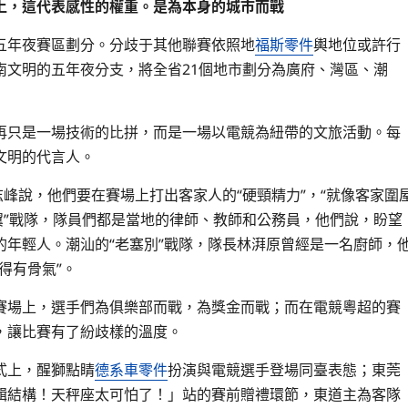
上，這代表感性的權重。是為本身的城市而戰
五年夜賽區劃分。分歧于其他聯賽依照地
福斯零件
輿地位或許行
南文明的五年夜分支，將全省21個地市劃分為廣府、灣區、潮
再只是一場技術的比拼，而是一場以電競為紐帶的文旅活動。每
文明的代言人。
志峰說，他們要在賽場上打出客家人的“硬頸精力”，“就像客家圍
翼”戰隊，隊員們都是當地的律師、教師和公務員，他們說，盼望
年輕人。潮汕的“老塞別”戰隊，隊長林湃原曾經是一名廚師，
得有骨氣”。
賽場上，選手們為俱樂部而戰，為獎金而戰；而在電競粵超的賽
，讓比賽有了紛歧樣的溫度。
式上，醒獅點睛
德系車零件
扮演與電競選手登場同臺表態；東莞
輯結構！天秤座太可怕了！」站的賽前贈禮環節，東道主為客隊