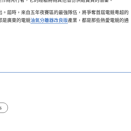
東作為先行者，它的經驗將為其他省份供給寶貴的借鑒。
出。屆時，來自五年夜賽區的最強隊伍，將爭奪首屆電競粵超的
都是廣東的電競
油氣分離器改良版
產業，都是那些熱愛電競的通
s