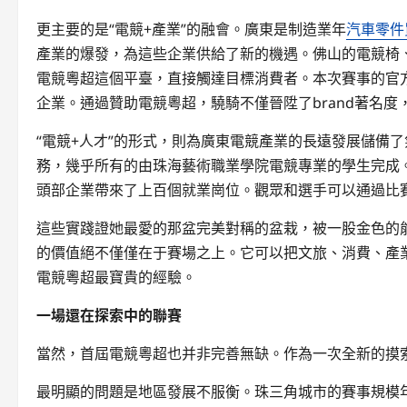
更主要的是“電競+產業”的融會。廣東是制造業年
汽車零件
產業的爆發，為這些企業供給了新的機遇。佛山的電競椅
電競粵超這個平臺，直接觸達目標消費者。本次賽事的官方
企業。通過贊助電競粵超，驍騎不僅晉陞了brand著名
“電競+人才”的形式，則為廣東電競產業的長遠發展儲備
務，幾乎所有的由珠海藝術職業學院電競專業的學生完成。
頭部企業帶來了上百個就業崗位。觀眾和選手可以通過比
這些實踐證她最愛的那盆完美對稱的盆栽，被一股金色的
的價值絕不僅僅在于賽場之上。它可以把文旅、消費、產業
電競粵超最寶貴的經驗。
一場還在探索中的聯賽
當然，首屆電競粵超也并非完善無缺。作為一次全新的摸
最明顯的問題是地區發展不服衡。珠三角城市的賽事規模