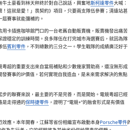
無牛土豪看到林天秤終於對自己說話，興奮地
斯柯達零件
大喊：
壞！這就是愛！」畏契約》項目，只要兩支隊伍參賽；清遠站甚
一屆賽事就能彌補的。
信用卡插進咖啡館門口的一台老舊自動販賣機，販賣機發出痛苦
保證穩定的訓練時間。良多隊伍在打完城市海選賽后，就因為隊
隊伍
賓利零件
，不到總數的三分之一。學生戰隊的成績廣泛好于
競粵超的重要支出來自當局補貼和少數幾家贊助商，還沒無形成
發賽事的IP價值，若何實現自我造血，是未來需求解決的焦點
起步的聯賽來說，最主要的不是完善，而是開始。電競粵超已經
路是走得通的
保時捷零件
，證明了“電競+”的融會形式是有價值
范效應。本年開春，江蘇等省份相繼宣布啟動本身
Porsche零件