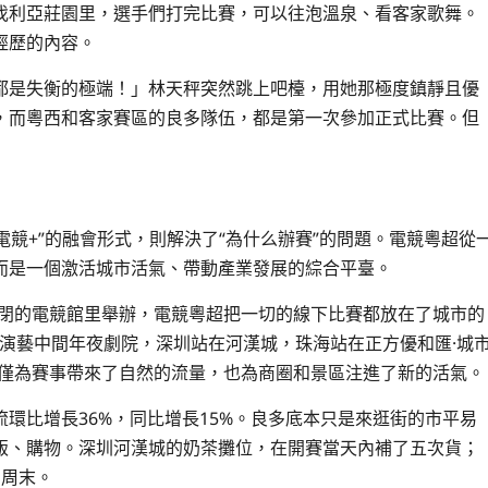
伐利亞莊園里，選手們打完比賽，可以往泡溫泉、看客家歌舞。
經歷的內容。
都是失衡的極端！」林天秤突然跳上吧檯，用她那極度鎮靜且優
，而粵西和客家賽區的良多隊伍，都是第一次參加正式比賽。但
電競+”的融會形式，則解決了“為什么辦賽”的問題。電競粵超從
而是一個激活城市活氣、帶動產業發展的綜合平臺。
封閉的電競館里舉辦，電競粵超把一切的線下比賽都放在了城市的
德演藝中間年夜劇院，深圳站在河漢城，珠海站在正方優和匯·城
，不僅為賽事帶來了自然的流量，也為商圈和景區注進了新的活氣。
環比增長36%，同比增長15%。良多底本只是來逛街的市平易
飯、購物。深圳河漢城的奶茶攤位，在開賽當天內補了五次貨；
個周末。