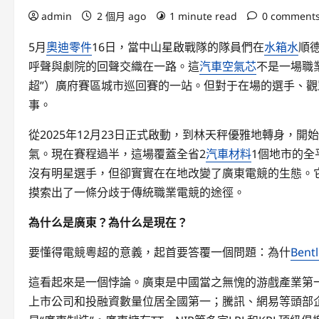
admin
2 個月 ago
1 minute read
0 comment
5月
奧迪零件
16日，當中山星啟戰隊的隊員們在
水箱水
順
呼聲與劇院的回聲交織在一路。這
汽車空氣芯
不是一場職
超”）廣府賽區城市巡回賽的一站。但對于在場的選手、
事。
從2025年12月23日正式啟動，到林天秤優雅地轉身，
氣。現在賽程過半，這場覆蓋全省2
汽車材料
1個地市的全
沒有明星選手，但卻實實在在地改變了廣東電競的生態。它
摸索出了一條分歧于傳統職業電競的途徑。
為什么是廣東？為什么是現在？
要懂得電競粵超的意義，起首要答覆一個問題：為什
Bent
這看起來是一個悖論。廣東是中國當之無愧的游戲產業第一年夜
上市公司和投融資數量位居全國第一；騰訊、網易等頭部