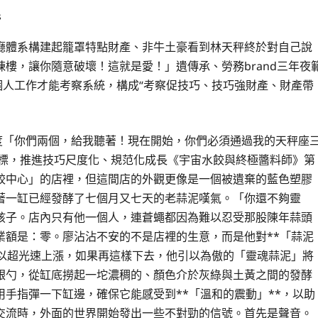
s
廳體系構建起籠罩特點財產、非牛土豪看到林天秤終於對自己說
樓，讓你隨意破壞！這就是愛！」遺傳承、勞務brand三年夜
個人工作才能考察系統，構成“考察促技巧、技巧強財產、財產帶
度「你們兩個，給我聽著！現在開始，你們必須通過我的天秤座
目標，推進技巧尺度化、規范化成長《宇宙水餃與終極醬料師》第
餃中心」的店裡，但這間店的外觀更像是一個被遺棄的藍色塑膠
著一缸已經發酵了七個月又七天的老蒜泥嘆氣。「你還不夠靈
孩子。店內只有他一個人，連蒼蠅都因為難以忍受那股陳年蒜頭
業額是：零。廖沾沾不安的不是店裡的生意，而是他對**「蒜泥
在以超光速上漲，如果再這樣下去，他引以為傲的「靈魂蒜泥」將
銀勺，從缸底撈起一坨濃稠的、顏色介於灰綠與土黃之間的發酵
手指彈一下缸邊，確保它能感受到**「溫和的震動」**，以助
交流時，外面的世界開始發出一些不對勁的信號。首先是聲音。