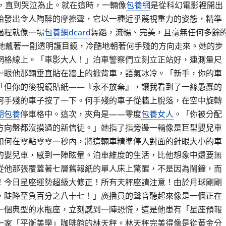
，直到哭泣為止。就在這時，一輛像
包養網
是從科幻電影裡開出
胎發出令人陶醉的摩擦聲，它以一種近乎蔑視重力的姿態，精準
過程就像一場
包養網dcard
舞蹈，流暢、完美，且毫無任何多餘
，她戴著一副透明護目鏡，冷酷地朝著何手殘的方向走來。她的步
網格線上。「車影大人！」泊車警察們立刻立正站好，連測量尺
一眼他那輛垂直貼在牆上的掀背車，語氣冰冷。「新手，你的車
「但你的後視鏡貼紙——『永不放棄』，讓我看到了一絲愚蠢的
何手殘的車子按了一下。何手殘的車子從牆上脫落，在空中旋轉
期包養
停車格中。這次，夾角是——零度
包養女人
。「你被分配
方向盤都沒摸過的新信徒。」她指了指旁邊一輛像是巨型嬰兒車
如何在零點零零一秒內，將這輛車精準停入對面的針眼大小的車
的嬰兒車，感到一陣眩暈。泊車維度的生活，比他想象中還要無
從他那張覆蓋著七層舊報紙的單人床上驚醒，不是因為鬧鐘，而
！今日星座運勢超級大修正！所有天秤座請注意！由於月球剛剛
，陡降至負百分之八十七！」廣播員的聲音聽起來像是一個正在
一個典型的水瓶座，立刻感到一陣恐慌，這是他患有「星座預報
一家「平衡美學」咖啡館的林天秤。林天秤完美得像是從黃金分