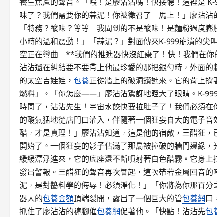
養生焦慮的聲音。「喂！是廖沾沾嗎！快接聽！這裡是 K
味了？我們需要你的蒜泥！你被徵召了！馬上！」廖沾沾
「特務？酸味？等等！我聞到的不是酸味！是麵粉過度膨
小時的溫和震動！」「蒜泥？」對面傳來K-999崩潰的尖
空正在彎曲！**我們的推進器快沒紅棗了！快！我們在
沾沾還在糾結要不要帶上他最珍愛的那把銀勺時，外面的
的太空吉娃娃，
包養
正從牆上的破洞鑽進來。它的背上揹
燃料」。「你怎麼——」廖沾沾驚訝地瞪大了眼睛。K-9
時間了，沾沾先生！宇宙水餃快要拉肚子了！我們必須在
的酸氣猛地從店門口灌入，伴隨著一個狂妄自大的電子音
醋，才是真理！」廖沾沾知道，這是他的宿敵，王醋狂，
開始了。一個狂妄的影子佔滿了那扇被撞破的牆門邊緣，
緩緩漂浮進來，它的底座還不斷噴射著白色醋霧。它身上
發出警報。王醋狂的聲音再次響起，這次帶著金屬回音的
泥，是對醬料學的侮辱！必須淨化！」「你將為你那百分
器人的
包養金額
頂端裂開，露出了一個巨大的管
包養網
口
抓住了廖沾沾的褲腳催
包養網
促著他。「快點！沾沾先
包