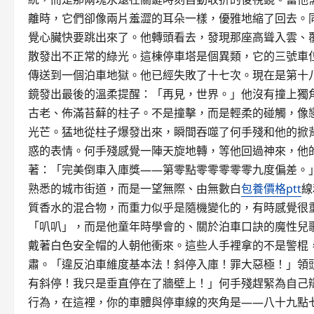
離時，它們卻像兩片羞澀的耳朵一樣，優雅地縮了回去。
覺心臟快要跳出來了。他轉頭看去，發現那座高聳入雲、
散發出不正常的綠光。這棟停車塔是個異類，它的三號車
傳送到一個泊車地獄。他已經失敗了十七次。現在是第十
鏡發出最後的溫柔提醒：「再見，世界。」他沒有撞上獨
古老、佈滿苔蘚的柱子。不是撞擊，而是輕柔的碰觸，像
光芒。猛地從柱子爆發出來，瞬間吞噬了何手殘和他的掀
惑的表情。何手殘感覺一陣天旋地轉，等他回過神來，他
著：「完美倒車入庫獎——第零點零零零零零九度偏差。
熟悉的城市街道，而是一望無際、由無數白
包養價格ptt
線
質香水的混合物，而重力似乎是隨機變化的，有時感覺很
「叭叭」，而是他童年時學會的、關於泊車口訣的魔性兒
戴著白色安全帽的人朝他衝來。這些人手裡拿的不是警棍
肅。「違反泊車維度基本法！斜停入庫！罪大惡極！」領
有斜停！我只是垂直停在了牆壁上！」何手殘趕緊為自己
行為，在這裡，你的車體與停車線的夾角是——八十九點