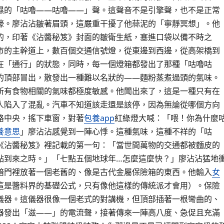
濕的「咕嚕——咕嚕——」聲。這聲音不是引擎聲，也不是正常
嚎。廖沾沾皺著眉頭，這嚴重干擾了他蒜泥的「寧靜冥想」。他
的，印著《沾醬秘笈》封面的皺衛生紙，塞進口袋以備不時之
市的主幹道上，數百個交通信號燈，從東邊到西邊，從高架橋到
在「通行」的狀態，同時，每一個燈箱都發出了那種「咕嚕咕
的頂部冒出，散發出一種難以名狀的——麵粉蒸煮過頭的氣味。
所有食物相關的氣味都極度敏感。他聞出來了，這是一種只有在
人陷入了混亂。汽車不知道該走還是該停，因為無論從哪個方向
路中央，搖下車窗，對著
包養app
紅綠燈大喊：「喂！你為什麼
養意思
」廖沾沾感覺到一陣心悸。這種氣味，這種不祥的「咕
《沾醬秘笈》裡記載的第一句：「當世間萬物的交通都被麵皮的
點到來之時。」「七點五個地球年…怎麼這麼快？」廖沾沾猛地
暗門裡放著一個老舊的、像是古代金屬保險箱的東西。他輸入
女
這是醬料界的基礎公式，只有像他這樣的傳統派才會用）。保險
儀器。這儀器很像一個老式的對講機，但頂部插著一根彎曲的、
器發出「滋——」的電流聲，接著傳來一陣高八度、急促且充滿