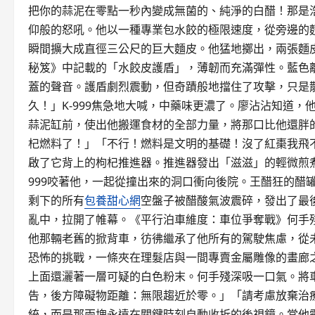
把你的蒜泥在零點一秒內變成無菌的、純淨的白醋！那是
仰般的怒吼。他以一種專業包水餃的極限速度，從旁邊的
瞬間擴大成直徑三公尺的巨大麵皮。他猛地擲出，兩張麵
秘笈》中記載的「水餃皮護盾」，薄韌而充滿彈性。藍色
蓋的聲音。護盾劇烈震動，但奇蹟般地擋住了攻擊，只是
久！」K-999焦急地大喊，中藥味更濃了。廖沾沾知道
蒜泥缸前，使出他搬運食材的全部力量，將那口比他還胖的
杞燃料了！」「不行！燃料是文明的基礎！沒了紅棗我飛
啟了它背上的枸杞推進器。推進器發出「滋滋」的輕微煎
999咬著他，一起從撞出來的洞口衝向後院。王醋狂的醋
剩下的所有
包養甜心網
空盤子被醋酸氣波震碎，發出了最
亂中，拉開了帷幕。《平行泊車維度：車位爭奪戰》何手
他那輛老舊的掀背車，彷彿繼承了他所有的駕駛焦慮，從
恐怖的挑戰，一條夾在理髮店與一間專賣金屬雕像的畫廊
上面還灑著一層可疑的白色粉末。何手殘深吸一口氣。將
告，後方障礙物距離：無限趨近於零。」「請考慮放棄治
統，而是那兩塊永遠在關鍵時刻自動收折的後視鏡。當他