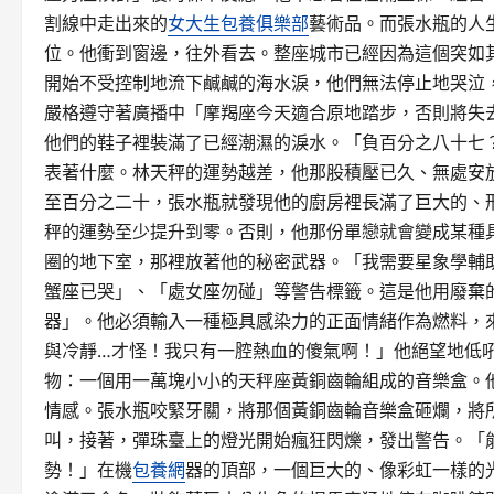
割線中走出來的
女大生包養俱樂部
藝術品。而張水瓶的人
位。他衝到窗邊，往外看去。整座城市已經因為這個突如
開始不受控制地流下鹹鹹的海水淚，他們無法停止地哭泣
嚴格遵守著廣播中「摩羯座今天適合原地踏步，否則將失
他們的鞋子裡裝滿了已經潮濕的淚水。「負百分之八十七
表著什麼。林天秤的運勢越差，他那股積壓已久、無處安
至百分之二十，張水瓶就發現他的廚房裡長滿了巨大的、
秤的運勢至少提升到零。否則，他那份單戀就會變成某種
圈的地下室，那裡放著他的秘密武器。「我需要星象學輔
蟹座已哭」、「處女座勿碰」等警告標籤。這是他用廢棄
器」。他必須輸入一種極具感染力的正面情緒作為燃料，
與冷靜…才怪！我只有一腔熱血的傻氣啊！」他絕望地低
物：一個用一萬塊小小的天秤座黃銅齒輪組成的音樂盒。
情感。張水瓶咬緊牙關，將那個黃銅齒輪音樂盒砸爛，將
叫，接著，彈珠臺上的燈光開始瘋狂閃爍，發出警告。「
勢！」在機
包養網
器的頂部，一個巨大的、像彩虹一樣的