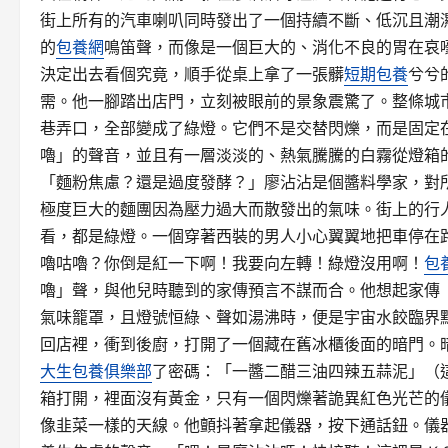
街上所有的汽車喇叭同時發出了一個持續不斷、低沉且潮
的
包養網
鳴笛聲，而像是一個巨大的、消化不良的胃在哀
決定出去看個究竟，順手從桌上拿了一張髒
短期包養
兮兮
需。他一腳踏出店門，立刻被眼前的景象震驚了。整條城
巷弄口，全部變成了綠燈。它們不是交替閃爍，而是固定
嚕」的聲音，並且有一層淡淡的、熱氣騰騰的白霧從燈箱
「麵粉焦慮？還是過度發酵？」廖沾沾是個醬料學家，對
極度巨大的麵團因為壓力過大而散發出的氣味。街上的行
看，都是綠燈。一個穿著西裝的男人小心翼翼地把車停在
嚕咕嚕？你倒是紅一下啊！我要向左轉！綠燈沒用啊！
包
嚕」聲，與他兒時聽到的家傳預言不謀而合。他想起家傳
氣味籠罩，且燈號恒綠、聲如湯沸時，便是宇宙水餃臨界
回店裡，衝到後廚，打開了一個藏在舊冰櫃後面的暗門。
大生包養俱樂部
了密碼：「一醬二醋三油四辣五蒜泥」（
箱打開，裡面沒有黃金，只有一個閃爍著詭異紅色光芒的
像韭菜一樣的天線。他顫抖著拿起儀器，按下通話鈕。儀