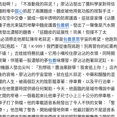
浩劫啊！」「不准動我的蒜泥！」廖沾沾發出了醬料學家對待信
麵粉堆中
甜心
抓起了兩團麵皮。麵皮被他用氣功般的捏製手法，
皮在空中交疊，變成一個半透明的防禦護盾。這就是家傳《沾醬
離子炮光束猛烈地擊中麵皮護盾
包養網
，發出了一聲像是汽水開
散發出濃郁的麵香。「這麵皮的延展性！完美！但撐不了太
，他必須帶走他那缸陳年老蒜泥，那是
包養意思
宇宙的希望。他跑
缸抱起。「走！K-999！我們要從後院逃跑！別再管你的紅棗
不遠！」吉娃娃特務抗議。它用小嘴咬住廖沾沾的衣領，同時開
煮聲，伴隨著一股濃郁的蔘
包養
味爆發。廖沾沾抱著蒜泥缸、K-
罐機器人發出尖叫：「別想逃！醬油黨餘孽！我會追上你！」店
後的哀鳴。廖沾沾的宇宙冒險，就在這片蒜泥、中藥和醋酸的混
殘的人生，被兩個巨大的陰影籠罩著：停車費，以及平行泊車。
未在他需要時提供過任何幫助。今天，他面臨的是城市傳說中最
之間的窄巷。一個看起來比他車子尺寸小上三十公分的停車格，
車子打了倒檔。他的車載語音系統發出了令人不快的女聲：「警
療。」他忽略了警告，開始緩慢地倒車。他最討厭的不是語音系
需要它們來判斷車體與那座價值不菲的銅製獨角獸雕像之間的距