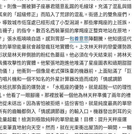
生，則像一團被獅子座暴君隨意亂踢的毛線球，充滿了混亂與錯
其來的「超級修正」而陷入了荒謬的混亂。街道上的雙魚座們，
，導致城市低窪處已經形成了小型潟湖。那些摩羯座的上班族，
去襪子」的指令。數百名西裝筆挺的摩羯座正整齊地站在原地，
？」張水瓶喃喃自語，感到胃部一
包養意思
陣翻騰，他知道這代
放的單戀能量就會越發瘋狂地實體化。上次林天秤的戀愛運勢跌
形狀是林天秤側臉的粉紅色蘑菇。他必須在今天結束前，將林天
具備攻擊性的實體。他緊張地跑進他堆滿了星座圖表和過期甜甜
助儀！」他衝到一個像是老式彈珠臺的機器前，上面貼滿了「巨
的唱片機和一個不知名的外星計算器改造而成的「情感調節
來抵抗那負面的運勢波。「水瓶座的優勢，就是超脫一切的理性
吼。他看了一眼腳邊。那裡放著一個他為林天秤準備了兩年的禮
他從未送出，因為害怕被拒絕。這份害怕，就是純度最高的單戀
所有的齒輪都倒入「情感調節器」的輸入口。機器發出刺耳的尖
能量超載！檢測到極致純粹的單戀能量！目標：提升天秤座運
光束筆直地射向天空。然而，就在光束衝出屋頂的一瞬間，一輛