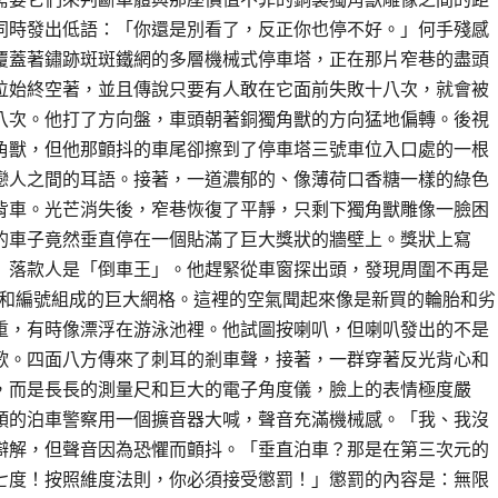
同時發出低語：「你還是別看了，反正你也停不好。」何手殘感
覆蓋著鏽跡斑斑鐵網的多層機械式停車塔，正在那片窄巷的盡頭
位始終空著，並且傳說只要有人敢在它面前失敗十八次，就會被
八次。他打了方向盤，車頭朝著銅獨角獸的方向猛地偏轉。後視
角獸，但他那顫抖的車尾卻擦到了停車塔三號車位入口處的一根
戀人之間的耳語。接著，一道濃郁的、像薄荷口香糖一樣的綠色
背車。光芒消失後，窄巷恢復了平靜，只剩下獨角獸雕像一臉困
的車子竟然垂直停在一個貼滿了巨大獎狀的牆壁上。獎狀上寫
」落款人是「倒車王」。他趕緊從車窗探出頭，發現周圍不再是
和編號組成的巨大網格。這裡的空氣聞起來像是新買的輪胎和劣
重，有時像漂浮在游泳池裡。他試圖按喇叭，但喇叭發出的不是
歌。四面八方傳來了刺耳的剎車聲，接著，一群穿著反光背心和
，而是長長的測量尺和巨大的電子角度儀，臉上的表情極度嚴
頭的泊車警察用一個擴音器大喊，聲音充滿機械感。「我、我沒
辯解，但聲音因為恐懼而顫抖。「垂直泊車？那是在第三次元的
七度！按照維度法則，你必須接受懲罰！」懲罰的內容是：無限