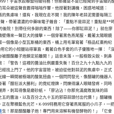
-999！宇宙水餃聯盟特級特務！你那邊是不是已經聞到宇宙級的
的耳朵被這聲音震得嗡嗡作響，他捏著對講機，困惑地喊道：
脹的焦慮味！還有，我現在走不開！我的陳年老蒜泥需要每隔三
叫聲，帶著濃濃的中藥味電子雜音：「重點不是蒜泥！重點是**
你的後院！別帶任何多餘的東西！除了——你那缸蒜泥！」就在廖
牆壁傳來一聲巨大的撞擊。一個穿著黑色燕尾服、戴著太陽眼鏡
著一個像是小型瓦斯桶的東西，桶上用毛筆寫著「極品紅棗枸杞
99用它的小短腿站得筆直，戴著白色手套的爪子優雅地一揮：「
你被醋酸離子炮鎖定前離開！」話音未落，一股極致尖銳、刺鼻
效：「警告！這裡的醬油比例嚴重失衡！百分之九十九點九九的
已經找上門了。他的宇宙冒險，被迫從他對蒜泥的焦慮中，正式
光線一瞬間被極端的酸氣扭曲。一個閃閃發光、像醋罐的機器人
掛著「醋狂派大勝利」的霓虹燈牌，閃爍得讓人眼睛發疼，同時
嘲弄，刺耳得像是磨砂紙。「廖沾沾！你那充滿腐敗氣味的蒜
之五的醬油，以及百分之九十五的邪惡蒜頭付出代價！」醋罐機
，正在聚積藍色光芒。K-999特務用它穿著燕尾服的小爪子，一
養
生！那是醋酸離子炮！專門用來溶解有機發酵物的！」「它會