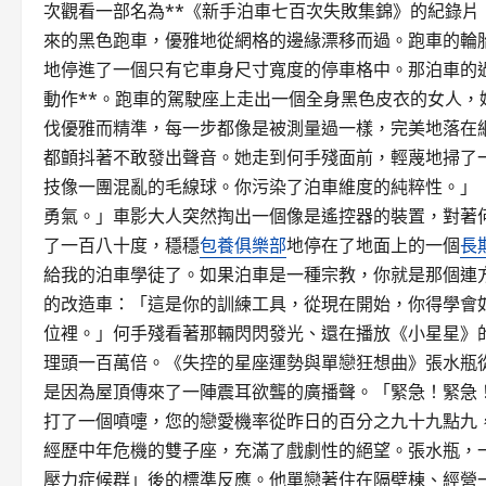
次觀看一部名為**《新手泊車七百次失敗集錦》的紀錄片
來的黑色跑車，優雅地從網格的邊緣漂移而過。跑車的輪
地停進了一個只有它車身尺寸寬度的停車格中。那泊車的
動作**。跑車的駕駛座上走出一個全身黑色皮衣的女人
伐優雅而精準，每一步都像是被測量過一樣，完美地落在
都顫抖著不敢發出聲音。她走到何手殘面前，輕蔑地掃了
技像一團混亂的毛線球。你污染了泊車維度的純粹性。」
勇氣。」車影大人突然掏出一個像是遙控器的裝置，對著
了一百八十度，穩穩
包養俱樂部
地停在了地面上的一個
長
給我的泊車學徒了。如果泊車是一種宗教，你就是那個連
的改造車：「這是你的訓練工具，從現在開始，你得學會
位裡。」何手殘看著那輛閃閃發光、還在播放《小星星》
理頭一百萬倍。《失控的星座運勢與單戀狂想曲》張水瓶
是因為屋頂傳來了一陣震耳欲聾的廣播聲。「緊急！緊急
打了一個噴嚏，您的戀愛機率從昨日的百分之九十九點九
經歷中年危機的雙子座，充滿了戲劇性的絕望。張水瓶，
壓力症候群」後的標準反應。他單戀著住在隔壁棟、經營