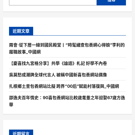
近期文章
兩會·從下層一線到國民殿堂丨“時髦繡查包養網心得娘”李利的
履職故事_中國網
【慶喜找九宮格分享】共學《論語》札記 好學不內卷
吳莫愁成潮牌全球代言人 被稱中國新喜包養網站偶像
扎根鄉土查包養網站比擬 跨界“00后”賦能村落復興_中國網
邵逸夫百年情史：90喜包養網站比較歲耄耋之年迎娶67歲方逸
華
近期留言