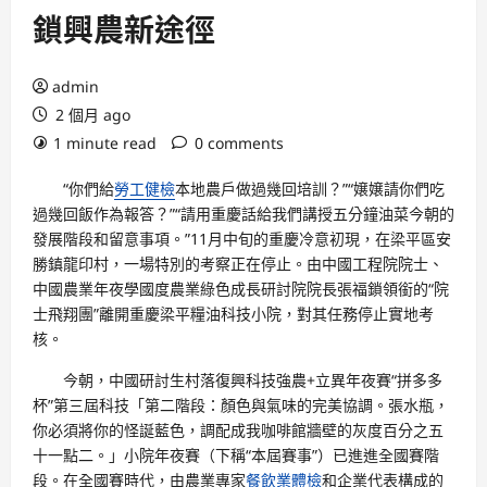
鎖興農新途徑
admin
2 個月 ago
1 minute read
0 comments
“你們給
勞工健檢
本地農戶做過幾回培訓？”“嬢嬢請你們吃
過幾回飯作為報答？”“請用重慶話給我們講授五分鐘油菜今朝的
發展階段和留意事項。”11月中旬的重慶冷意初現，在梁平區安
勝鎮龍印村，一場特別的考察正在停止。由中國工程院院士、
中國農業年夜學國度農業綠色成長研討院院長張福鎖領銜的“院
士飛翔團”離開重慶梁平糧油科技小院，對其任務停止實地考
核。
今朝，中國研討生村落復興科技強農+立異年夜賽“拼多多
杯”第三屆科技「第二階段：顏色與氣味的完美協調。張水瓶，
你必須將你的怪誕藍色，調配成我咖啡館牆壁的灰度百分之五
十一點二。」小院年夜賽（下稱“本屆賽事”）已進進全國賽階
段。在全國賽時代，由農業專家
餐飲業體檢
和企業代表構成的