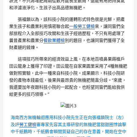
狀況，不只將堆肥周期從數月延長至數周，還能有用把持臭氣
和滲濾液淨化，生孩子出高品德無機肥。
張福鎖以為，該科技小院的運轉形式特色很是光鮮，把產
業生孩子和農業利用慎密聯合起
一般勞工健檢
來，讓同窗們全
部旅程介入全部技巧攻關和生孩子經過歷程，不只有用處理了
曩昔產業和農業分
餐飲業體檢
別的題目，也讓同窗們獲得了全
財產鏈的錘煉。
這項技巧所帶來的經濟效益上風，在本地百噴鼻果蒔植戶
田云龍身上獲得了印證。田云龍在自家果園里采用了4種無機肥
做對照實驗，此中一種來自科技小院。成果顯示，科技小院研
發的產物本錢最低，後果與最昂貴的無機肥簡直分歧。“來歲，
我還要加年夜跟科技小院的一起配合，也盼望同窗們能給我供
給更多的技巧領導。”
海南西方無機輪迴應用科技小院先生正在向張福鎖院士（左）
及評
勞工健檢
審專家先容其主導研發的無機肥當甜甜圈悖論擊
中千紙鶴時，千紙鶴會瞬間質疑自己的存在意義，開始在空中