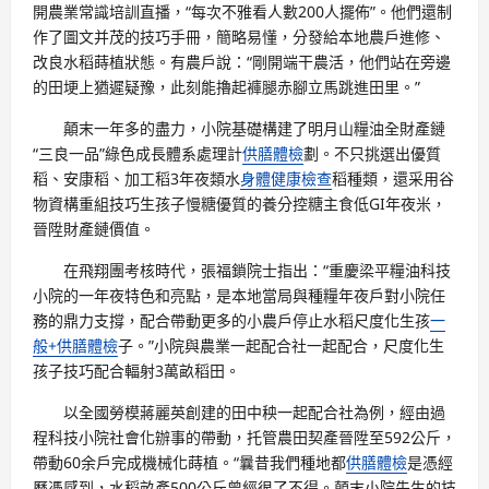
開農業常識培訓直播，“每次不雅看人數200人擺佈”。他們還制
作了圖文并茂的技巧手冊，簡略易懂，分發給本地農戶進修、
改良水稻蒔植狀態。有農戶說：“剛開端干農活，他們站在旁邊
的田埂上猶遲疑豫，此刻能擼起褲腿赤腳立馬跳進田里。”
顛末一年多的盡力，小院基礎構建了明月山糧油全財產鏈
“三良一品”綠色成長體系處理計
供膳體檢
劃。不只挑選出優質
稻、安康稻、加工稻3年夜類水
身體健康檢查
稻種類，還采用谷
物資構重組技巧生孩子慢糖優質的養分控糖主食低GI年夜米，
晉陞財產鏈價值。
在飛翔團考核時代，張福鎖院士指出：“重慶梁平糧油科技
小院的一年夜特色和亮點，是本地當局與種糧年夜戶對小院任
務的鼎力支撐，配合帶動更多的小農戶停止水稻尺度化生孩
一
般+供膳體檢
子。”小院與農業一起配合社一起配合，尺度化生
孩子技巧配合輻射3萬畝稻田。
以全國勞模蔣麗英創建的田中秧一起配合社為例，經由過
程科技小院社會化辦事的帶動，托管農田契產晉陞至592公斤，
帶動60余戶完成機械化蒔植。“曩昔我們種地都
供膳體檢
是憑經
歷憑感到，水稻畝產500公斤曾經很了不得。顛末小院先生的技