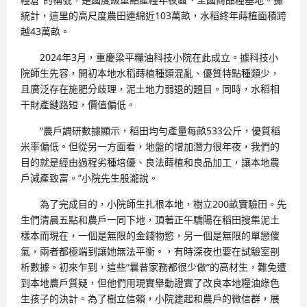
統計，這里的高尺度農田連綿近103萬畝，水稻終年蒔植面積跨
越43萬畝。
2024年3月，重慶梁平糧油科技小院在此成立。據科技小
院師生先容，開初本地水稻蒔植種類混亂、優質特點種類少，
且廣泛存在施肥分歧理，泥土地力弱退的題目。同時，水稻相
干財產鏈路短，價值偏低。
“農戶調研數據顯示，稻田均勻產量每畝533公斤，優質稻
米率偏低。但從另一方面看，地盤的增加潛力很年夜，我們的
目的就是經由過程劣種培優、良法蒔植和良品加工，讓本地農
戶減產致富。”小院先生殷瀧說。
為了完成目的，小院師生扎根本地，樹立200畝實驗田。先
生們清晨五點和農戶一同下地，頂著正午驕陽在稻田搜集泥土
樣本而現在，一個是無限的金錢物慾，另一個是無限的單戀傻
氣，兩者都極端到讓她無法平衡。，有時深夜也要在試驗室剖
析數據。初來乍到，這些“曩昔家務都很少做”的高材生，難免遭
到本地農戶質疑，但他們用現實舉動證實了改良本地糧油綠色
生孩子的決計。為了樹立信賴，小院建起和農戶的微信群，展