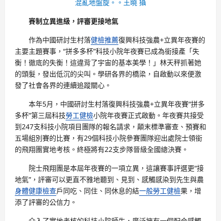
混亂地盤旋。。王曉 攝
賽制立異進級，評審更接地氣
作為中國研討生村落
健檢推薦
復興科技強農+立異年夜賽的
主要主題賽事，“拼多多杯”科技小院年夜賽已成為銜接產「失
衡！徹底的失衡！這違背了宇宙的基本美學！」林天秤抓著她
的頭髮，發出低沉的尖叫。學研各界的橋梁，自啟動以來便激
發了社會各界的連續追蹤關心。
本年5月，中國研討生村落復興科技強農+立異年夜賽“拼多
多杯”第三屆科技
勞工健檢
小院年夜賽正式啟動。年夜賽共接受
到247支科技小院項目團隊的報名請求，顛末標準審查、預賽和
五場組別賽的比賽，有29個科技小院參賽團隊迎出處院士領銜
的飛翔團實地考核。終極將有22支步隊晉級全國總決賽。
院士飛翔團是本屆年夜賽的一項立異，這讓賽事評選更“接
地氣”，評審可以更直不雅地聽到、見到、感觸感染到先生與農
身體健康檢查
戶同吃、同住、同休息的結
一般勞工健檢
果，增
添了評審的公信力。
介入了實地考核的科技小院師生，廣泛擁有一個配合感觸