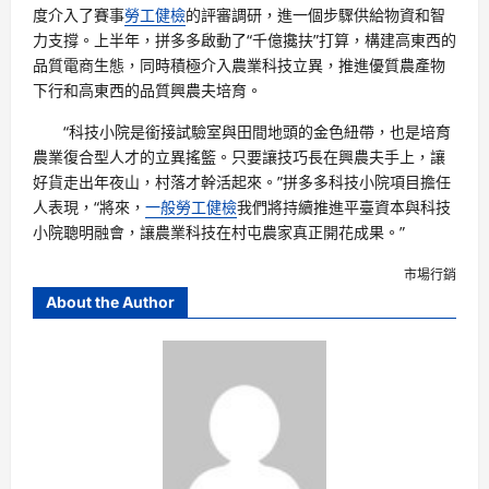
度介入了賽事
勞工健檢
的評審調研，進一個步驟供給物資和智
力支撐。上半年，拼多多啟動了“千億攙扶”打算，構建高東西的
品質電商生態，同時積極介入農業科技立異，推進優質農產物
下行和高東西的品質興農夫培育。
“科技小院是銜接試驗室與田間地頭的金色紐帶，也是培育
農業復合型人才的立異搖籃。只要讓技巧長在興農夫手上，讓
好貨走出年夜山，村落才幹活起來。”拼多多科技小院項目擔任
人表現，“將來，
一般勞工健檢
我們將持續推進平臺資本與科技
小院聰明融會，讓農業科技在村屯農家真正開花成果。”
市場行銷
About the Author