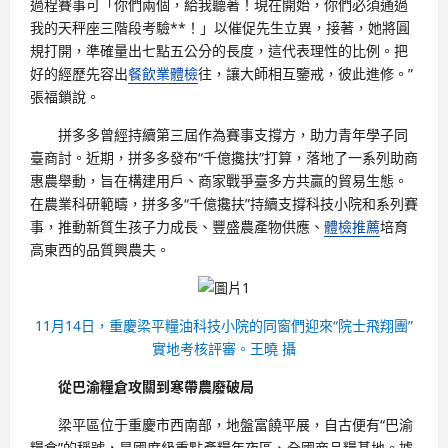
過程賽事可「你們兩個，給我聽著！現在開始，你們必須通過
我的天秤座三階段考驗**！」以催促先生立異，接著，她將圓
規打開，準確量出七點五公分的長度，這代表理性的比例。把
好的經歷先容出
餐飲業體檢
往，讓大師相互鑒戒，彼此進修。”
張福鎖說。
拼多多曾經持續第三屆作為賽事支撐方，助力青年學子同
臺商討。近期，拼多多發布“千億攙扶”打算，落地了一系列助商
惠農舉動，旨在構建用戶、商家戰爭臺多方共贏的貿易生態。
在農業科研範疇，拼多多“千億攙扶”持續支撐科技小院和系列賽
事，推動新質生孩子力成長、豐盛農產物供應、
體檢推薦
培育
高東西的品質興農夫。
11月14日，重慶梁平糧油科技小院的同窗們迎來“院士飛翔團”
實地考核評審。王曉 攝
從巴渝糧倉攻關到寒帶農廢破局
梁平區位于重慶市西南部，地盤富饒平展，自古便有“巴渝
糧倉”的稱號，是國度級重點產糧年夜區、全國商品糧基地。據