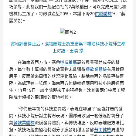
巧領導，此刻我們一起配合社的2萬畝稻田，可以完成尺度化和
機械化生孩子，每畝減產近20%，本錢下降20
供膳體檢
%。”蔣
麗英說。
實地評審停止后，張福鎖院士為重慶梁平糧油科技小院師生奉
上寄語。王曉 攝
在海南省西方市，寒帶
巡檢推薦
高效農業蓬勃成長的背
后，每年數十萬噸的農業放棄物未能獲得
餐飲業體檢
有用輪迴
應用，反而帶來周遭的狀況淨化風險，耕地東西的品質亟待晉
陞。為處理這一牴觸，海南西方無機輪迴應用科技小院應運而
生。11月19日，該小院迎來了由張福鎖、沈其榮兩位中國工程
院院士領銜的飛翔團的實地考核。
“你們最年夜的科技立異點，表現在哪里？”面臨評審的發
問，科技小院研討生韓澍表現，團隊研收回一套低溫好氧分子
氣
餐飲業體檢
流膜發酵體系，與傳統堆肥、反映器堆肥方法比
擬，該技巧經由過程特別分子膜發明穩固發酵
勞工健檢
周遭的