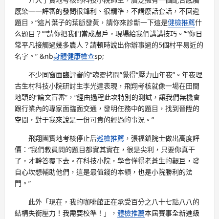
感染——評審的發問很鋒利、很精準，不講廢話套話，不回避
題目。“這片葉子的葉脈發黃，請你來診斷一下這是
健檢推薦
什
么題目？”“請你把我們當成農戶，現場給我們講講技巧。”“你日
常平凡接觸過幾多農人？請頓時說出你辦事過的5個村平易近的
名字。” &nb
身體健康檢查
sp;
不少同窗面臨評審的“魂靈拷問”覺得“壓力山年夜”。年夜理
古生村科技小院研討生李光達表現，飛翔考核就像一場在田間
地頭的“論文盲審”，“經由過程此次特別的測試，讓我們無機會
跟行業內的專家面臨面交通，發明任務中的題目，找到晉陞的
空間，對于我來說是一份可貴的經過的事況。”
飛翔團實地考核停止后
巡檢推薦
，張福鎖院士做出高度評
價：“我們教員問的題目都實其實在，很是尖利，只要你真干
了，才幹答覆下去。在科技小院，學會懂得老蒼生的艱巨，發
自心坎想輔助他們，這是最值錢的本領，也是小院勝利的法
門。”
此外「現在，我的咖啡館正在承受百分之八十七點八八的
結構失衡壓力！我需要校準！」，
體檢推薦
本屆賽事全新進級