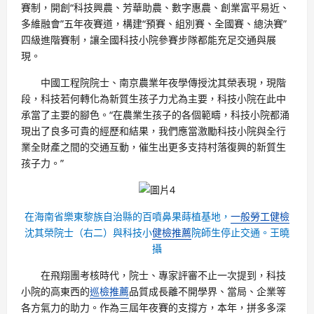
賽制，開創“科技興農、芳華助農、數字惠農、創業富平易近、
多維融會”五年夜賽道，構建“預賽、組別賽、全國賽、總決賽”
四級進階賽制，讓全國科技小院參賽步隊都能充足交通與展
現。
中國工程院院士、南京農業年夜學傳授沈其榮表現，現階
段，科技若何轉化為新質生孩子力尤為主要，科技小院在此中
承當了主要的腳色。“在農業生孩子的各個範疇，科技小院都涌
現出了良多可貴的經歷和結果，我們應當激勵科技小院與全行
業全財產之間的交通互動，催生出更多支持村落復興的新質生
孩子力。”
在海南省樂東黎族自治縣的百噴鼻果蒔植基地，
一般勞工健檢
沈其榮院士（右二）與科技小
健檢推薦
院師生停止交通。王曉
攝
在飛翔團考核時代，院士、專家評審不止一次提到，科技
小院的高東西的
巡檢推薦
品質成長離不開學界、當局、企業等
各方氣力的助力。作為三屆年夜賽的支撐方，本年，拼多多深