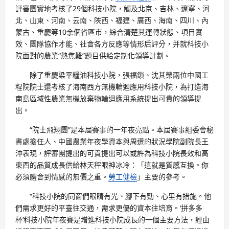
評審團實地考核了29個科技小院，觸及北京、吉林、遼寧、河
北、山東、河南、云南、陜西、福建、廣西、海南、四川、內
蒙古、重慶等10余個省區市，綜合清楚其運轉狀態、項目實
效、團隊協作才能、社會各方反應等情形后評分，并就科技小
院面對的農業“熱焦難”題目供給定制化領導計劃。
除了重慶梁平糧油科技小院，張福鎖、沈其榮兩位中國工
程院院士還考核了海南西方無機輪迴應用科技小院，為打造海
南島區域性農業無機放棄物輪迴應用系統提出可貴的領導提
出。
“院士飛翔團”是本屆賽事的一年夜亮點。本屆賽事組委會秘
書處擔任人、中國農業年夜學資本與周遭的狀況學院副院長王
沖表現，評審團提出的可貴提出可以或許為科技小院長效和高
東西的品質成長供給林天秤眼神冰冷：「這就是質感互換。你
必須體會到情感的無價之重。
勞工健檢
」主要的參考。
“科技小院的同窗們眼睛有光、腳下有勁、心里有措施。他
們需求更好的平臺往交通，需求更優的資本往培育。‘拼多多
杯’科技小院年夜賽是增進科技小院成長的一個主要方法，經由