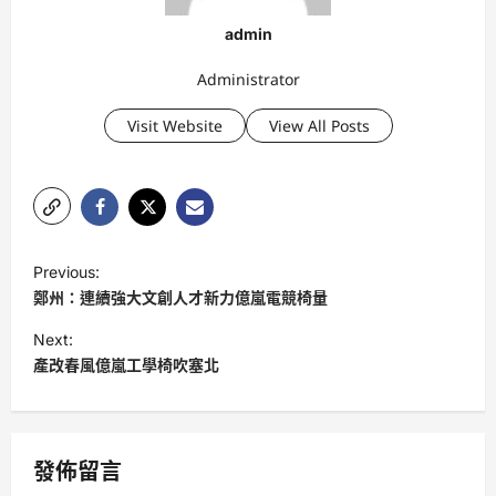
admin
Administrator
Visit Website
View All Posts
P
Previous:
o
鄭州：連續強大文創人才新力億嵐電競椅量
s
Next:
t
產改春風億嵐工學椅吹塞北
n
a
v
發佈留言