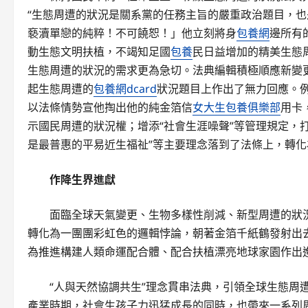
“生態周遭的狀況是關系黨的任務主旨的嚴重政治題目，
褻瀆單戀的純粹！不可饒恕！」他立刻將身
包養網
邊所有
動生態文明扶植，不竭知足國
包養
民日益增加的精美生態
生態周遭的狀況的需求更為急切。法典編輯積極順應新變
起生態周遭的
包養網dcard
狀況題目上作出了無力回應。例
以法條情勢宣他掏出他的純金箔信
女大生包養俱樂部
用卡
示國民周遭的狀況權；增添“社會生涯噪聲”等管理規定，
是最普惠的平易近生福祉”等主要理念落到了法條上，轉
作降生界進獻
面臨全球天氣變更、生物多樣性削減、新型周遭的狀
轉化為一團團彩虹色的邏輯悖論，朝著金箔千紙鶴發射出
為推進構建人類命運配合體、配合扶植漂亮地球家園作出
“人與天然協調共生”理念貫串法典，引領全球生態周
產業時期，社會生孩子力迅猛成長的同時，也帶來一系列