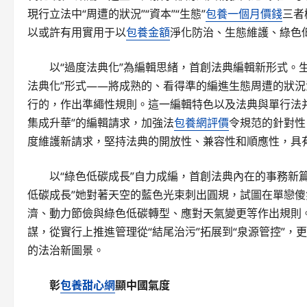
現行立法中“周遭的狀況”“資本”“生態”
包養一個月價錢
三者
以或許有用實用于以
包養金額
淨化防治、生態維護、綠色
以“過度法典化”為編輯思緒，首創法典編輯新形式。
法典化”形式——將成熟的、看得準的編進生態周遭的狀
行的，作出準繩性規則。這一編輯特色以及法典與單行法并
集成升華”的編輯請求，加強法
包養網評價
令規范的針對性
度維護新請求，堅持法典的開放性、兼容性和順應性，具
以“綠色低碳成長”自力成編，首創法典內在的事務新
低碳成長”她對著天空的藍色光束刺出圓規，試圖在單戀
濟、動力節儉與綠色低碳轉型、應對天氣變更等作出規則。
謀，從實行上推進管理從“結尾治污”拓展到“泉源管控”
的法治新圖景。
彰
包養甜心網
顯中國氣度