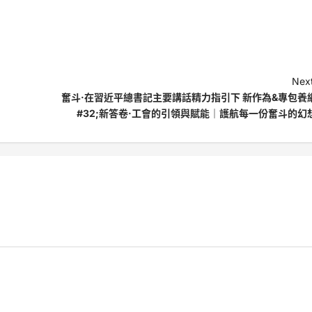
Next
奮斗·在習近平總書記主要講話精力指引下 新作為&專包養
#32;新答卷·工會的引領與賦能｜護航每一份奮斗的幻