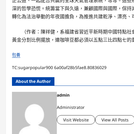
正公道、一起配合共贏的全球天氣管理系統，等等。這些
深的哲學恐慌。統籌當下與久遠，兼顧國際與國際，保持
轉化為法治舉動的年夜國擔負，為推進共建乾淨、漂亮、
（作者：陳祥健，系福建省習近平新時期中國特點社
黃金分割比例擺放，連咖啡豆都必須以五點三比四點七的
包養
TC:sugarpopular900 6a00af28b5fae8.80836029
About the Author
admin
Administrator
Visit Website
View All Posts