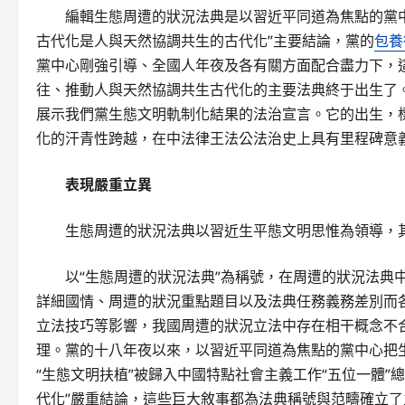
編輯生態周遭的狀況法典是以習近平同道為焦點的黨
古代化是人與天然協調共生的古代化”主要結論，黨的
包養
黨中心剛強引導、全國人年夜及各有關方面配合盡力下，
往、推動人與天然協調共生古代化的主要法典終于出生了
展示我們黨生態文明軌制化結果的法治宣言。它的出生，
化的汗青性跨越，在中法律王法公法治史上具有里程碑意
表現嚴重立異
生態周遭的狀況法典以習近生平態文明思惟為領導，
以“生態周遭的狀況法典”為稱號，在周遭的狀況法典
詳細國情、周遭的狀況重點題目以及法典任務義務差別而
立法技巧等影響，我國周遭的狀況立法中存在相干概念不
理。黨的十八年夜以來，以習近平同道為焦點的黨中心把
“生態文明扶植”被歸入中國特點社會主義工作“五位一體
代化”嚴重結論，這些巨大敘事都為法典稱號與范疇確立了