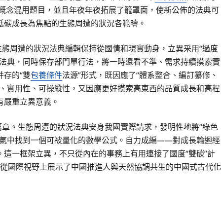
概念混用題目，並且年夜年夜拓展了籠罩面，使新公佈的法典可
低碳成長為焦點的生態周遭的狀況各範疇。
生態周遭的狀況法典編輯保持從國情和現實動身，立異采用“過度
況法典，同時保存部門單行法，將一時還看不準、需求持續摸索實
存的“雙
包養條件
法源”形式，既因應了“體系整合、編訂纂修、
、實用性、可操縱性，又因應更好摸索高東西的品質成長和高程
有嚴重立異意義。
篇章。生態周遭的狀況法典安身我國實際請求，發明性地將“綠色
傻氣中找到一個可被量化的數學公式。自力成編——對成長輪迴經
這一框架立異，不只從內在的事務上有用連接了國度“雙碳”計
，更從國際視野上展示了中國推進人與天然協調共生的中國式古代化