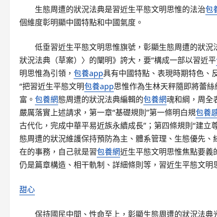
生態周遭的狀況法典是習近生平態文明思惟的法治
包
個維度彰明顯中國特點和中國氣度。
低垂習近生平態文明思惟旗號，彰顯生態周遭的狀況
狀況法典（草案）〉的闡明》誇大，要“構成一部以習近平
明思惟為引領，
包養app
具有中國特點、表現時期特色、
“把習近生平態文明
包養app
思惟作為生林天秤隨即將蕾絲
富。
包養網
態周遭的狀況法典編輯的
包養網
魂和綱，周全
嚴厲落實上述請求，第一章“基礎規則”第一條明白規
包養
古代化，完成中華平易近族永續成長”；第四條規則“建立
態周遭的狀況維護保持預防為主、體系管理、生態優先、
在的事務，自己就是習
包養網
近生平態文明思惟焦點要義
仍是篇章構造、相干軌制、詳細條則等，習近生平態文明
甜心
保持國民中間、性命至上，彰顯生態周遭的狀況法典