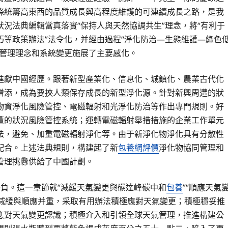
條統籌高東西的品質成長與高程度維護的可連續成長之路，是我
況法典編輯當真落實“保持人與天然協調共生”理念，將“有利于
等政策辦法”法令化，并經由過程“淨化防治—生態維護—綠色
況管理理念和系統變更施展了主要感化。
進獻中國經歷。跟著新型產業化、信息化、城鎮化、農業古代化
增添，成為要挾人類保存成長的新型淨化源。針對新興周遭的狀
物資淨化風險管控、電磁輻射和光淨化防治等作出專門規則。好
遭的狀況風險管控系統；運轉電磁輻射舉措措施的企業工作單元
法，避免、加重電磁輻射淨化等。由于新淨化物淨化具有分散性
配合。上述法典規則，構建起了新
包養網評價
淨化物協同管理和
管理挑釁供給了中國計劃。
擔負。這一章節就“減緩天氣變更與碳達峰碳中和
包養
”“順應天氣
持減緩與順應并重，采取有用辦法積極應對天氣變更；積極穩妥推
應對天氣變更認識；積極介入和引領全球天氣管理，推進構建公