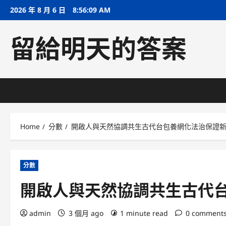
Skip
2026 年 8 月 6 日
8:56:10 AM
to
content
留給明天的答案
Home
分數
開啟人與天然協調共生古代台包養網化法治保證
分數
開啟人與天然協調共生古代
admin
3 個月 ago
1 minute read
0 comment