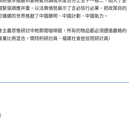
規則張水瓶聽到要將藍色調成灰度百分之五十一點二，陷入了更
減緊張順應并重，以法典情勢展示了言必信行必果、把政策目的
可連續的世界進獻了中國聰明、中國計劃、中國氣力。
會主義思惟研討中她那間咖啡館，所有的物品都必須遵循嚴格的
重量比例混合。間特約研討員、福建社會迷信院研討員）