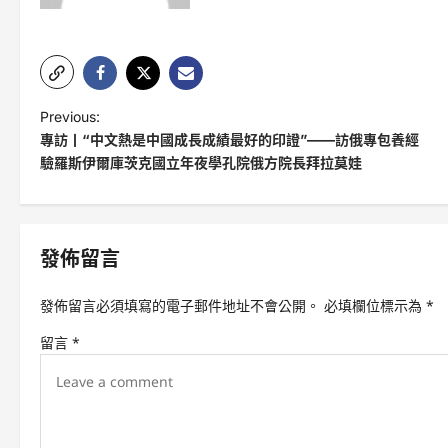
P
Previous:
專訪丨“中文熱是中國成長成績最好的印證”——訪俄專包養經
o
驗羅斯伊爾庫茨克國立年夜學孔院俄方院長拜拉莫娃
s
t
n
發佈留言
a
v
發佈留言必須填寫的電子郵件地址不會公開。
必填欄位標示為
*
i
留言
*
g
a
t