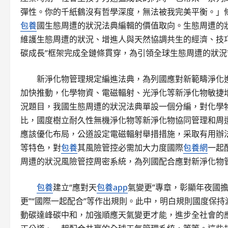
彈性。你的千紙鶴沒有哲學深度，無法被我完美平衡。」
包養
國生態周遭的狀況法典編輯的價值取向。生態周遭的狀
維護生態周遭的狀況、增進人與天然協調共生的經濟、技巧
碳成長”框架完成全鏈條貫穿，為引領全球生態周遭的狀
新淨化物管理規定編進法典，為列國應對新範疇淨化
加快推動，化學物資、電磁輻射、光淨化等新淨化物敏捷
況題目，我國生態周遭的狀況法典單設一個分編，對化學
比，國度樹立耐久性無機淨化物等新淨化物協同管理和周
應該優化布局，公道設定電磁輻射舉措措施，采取有用辦
等特色，對
包養
其風險管控必需加大力度國際
包養網
一起
周遭的狀況風險管控周密系統，為列國配合應對新淨化物
包養
建立“應對天
包養app
氣變更”專章，彰顯年夜國
更”“國際一起配合”等作出規則。此中，明白規則國度保
動碳達峰碳中和，加強順應天氣變更才能，進步全社會的