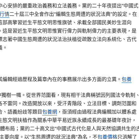
中心安排的嚴重政治義務和立法義務。黨的二十年夜提出“中國式
行情
二十屆三中全會作出“編輯生態周遭的狀況法典”的設定。在
這部高擎習近生平態文明思惟旗號、承載全部國民美妙生涯向
。這是習近生平態文明思惟實行偉力與軌制偉力的主要表現，是
標志著中國生態周遭的狀況法治扶植從疏散立法向系統化、古代
義。
其編輯經過歷程及篇章內在的事務展示出多方面的立異。
包養
中獨樹一幟。從世界范圍看，現有相干法典稱號因列國法令軌制
各不雷同。改造開放以來，受汗青階段、立法目標、調劑范圍和
合、語義紛歧等題目
包養網
，亟須經由過程法典編輯加以體系處
生態文明扶植作為關系中華平易近族永續成長的最基礎年夜計，
”總體布局；黨的二十高文出“中國式古代化是人與天然協調共生的
主要向度。以“生態周遭的狀況法典”為名，不
包養價格
只消解了