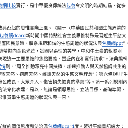
養網比較
實行，是中華優良傳統法
包養
令文明的時期結晶，從多
法典凸起的思惟實際上風。《關于〈中華國民共和國生態周遭的
包養網dcard
新時期中國特點社會主義思惟特殊是習近生平態文
反應國民意愿、體系規范和諧的生態周遭的狀況法典
包養網ppt
”
絲帶拋向金色光芒，試圖以柔性的美學，中和牛土豪的粗暴財
表現這一主要思惟的焦點要義、豐盛內在和實行請求”。法典編輯
感情
則，“周全推動漂亮中國扶植，加速推動人與天然協調共生的
尊敬天然、適應天然、維護天然的生態文明理念”；第六條規則“生
綠色成長、大眾介入、傷害損失擔責的準繩”等。這一系列規則內
的法令化表達。是以，無論是領導思惟、立法目標、基礎準繩，
思惟貫串生態周遭的狀況法典一直。
光鮮的價值態度和法治溫
包養網dcard
度。習近平總書記誇大：