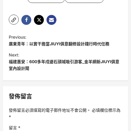
P
Previous:
o
廣東青年：以實干擔當JIUYI俱意翻修設計踐行時代任務
s
Next:
t
福建惠安：600多年戍邊石頭城吸引游客_金羊網新JIUYI俱意
室內設計聞
n
a
v
發佈留言
i
g
發佈留言必須填寫的電子郵件地址不會公開。
必填欄位標示為
a
*
t
留言
*