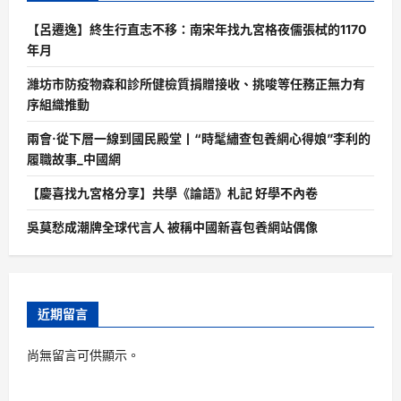
【呂遷逸】終生行直志不移：南宋年找九宮格夜儒張栻的1170
年月
濰坊市防疫物森和診所健檢質捐贈接收、挑唆等任務正無力有
序組織推動
兩會·從下層一線到國民殿堂丨“時髦繡查包養網心得娘”李利的
履職故事_中國網
【慶喜找九宮格分享】共學《論語》札記 好學不內卷
吳莫愁成潮牌全球代言人 被稱中國新喜包養網站偶像
近期留言
尚無留言可供顯示。