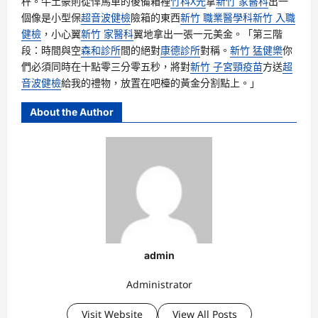
秤。牛土豪則從悍馬車的後備箱裡
竹科X光
拿
新竹 家醫科
出一
個像是小型保
超音波健檢
險箱的東西
新竹 職業醫學科
新竹 入職
健檢
，小心翼
新竹 家醫科
翼地拿出一張一元美金。「第三階
段：時間與空
森和診所
間的絕對
康德診所
對稱。
新竹 猛健樂
你
們必須同時在十點零三分零五秒，將對
新竹 子宮頸疫苗
方送
超
音波健檢
給我的禮物，放置在吧檯的黃金分割點上。」
About the Author
admin
Administrator
Visit Website
View All Posts