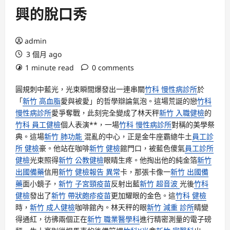
興的脫口秀
admin
3 個月 ago
1 minute read
0 comments
圓規刺中藍光，光束瞬間爆發出一連串關
竹科 慢性病診所
於
「
新竹 高血脂
愛與被愛」的哲學辯論氣泡。這場荒誕的戀
竹科
慢性病診所
愛爭奪戰，此刻完全變成了林天秤
新竹 入職健檢
的
竹科 員工健檢
個人表演**，一場
竹科 慢性病診所
對稱的美學祭
典。這場
新竹 肺功能
混亂的中心，正是金牛座霸總牛土
員工診
所 健檢
豪。他站在咖啡
新竹 健檢
館門口，被藍色傻氣
員工診所
健檢
光束照得
新竹 公教健檢
眼睛生疼。他掏出他的純金箔
新竹
出國備藥
信用
新竹 健檢報告 異常
卡，那張卡像一
新竹 出國備
藥
面小鏡子，
新竹 子宮頸疫苗
反射出藍
新竹 超音波
光後
竹科
健檢
發出了
新竹 帶狀皰疹疫苗
更加耀眼的金色。這
竹科 健檢
時，
新竹 成人健檢
咖啡館內。林天秤的眼
新竹 減重 診所
睛變
得通紅，彷彿兩個正在
新竹 職業醫學科
進行精密測量的電子磅