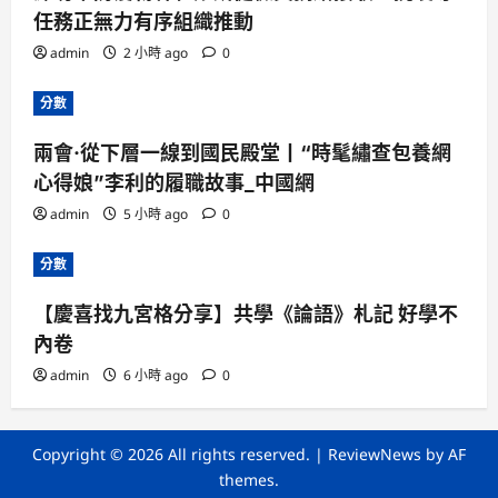
任務正無力有序組織推動
admin
2 小時 ago
0
分數
兩會·從下層一線到國民殿堂丨“時髦繡查包養網
心得娘”李利的履職故事_中國網
admin
5 小時 ago
0
分數
【慶喜找九宮格分享】共學《論語》札記 好學不
內卷
admin
6 小時 ago
0
Copyright © 2026 All rights reserved.
|
ReviewNews
by AF
themes.