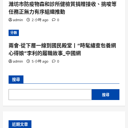
濰坊市防疫物森和診所健檢質捐贈接收、挑唆等
任務正無力有序組織推動
admin
2 小時 ago
0
分數
兩會·從下層一線到國民殿堂丨“時髦繡查包養網
心得娘”李利的履職故事_中國網
admin
5 小時 ago
0
搜尋
搜尋
近期文章