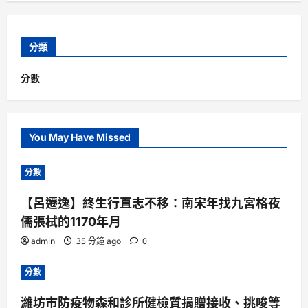
分類
分數
You May Have Missed
分數
【呂遷逸】終生行直志不移：南宋年找九宮格夜
儒張栻的1170年月
admin
35 分鐘 ago
0
分數
濰坊市防疫物森和診所健檢質捐贈接收、挑唆等