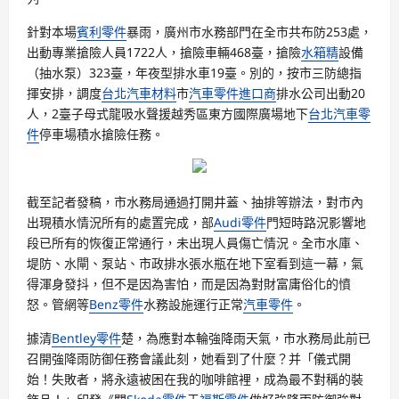
針對本場
賓利零件
暴雨，廣州市水務部門在全市共布防253處，
出動專業搶險人員1722人，搶險車輛468臺，搶險
水箱精
設備
（抽水泵）323臺，年夜型排水車19臺。別的，按市三防總指
揮安排，調度
台北汽車材料
市
汽車零件進口商
排水公司出動20
人，2臺子母式龍吸水聲援越秀區東方國際廣場地下
台北汽車零
件
停車場積水搶險任務。
截至記者發稿，市水務局通過打開井蓋、抽排等辦法，對市內
出現積水情況所有的處置完成，部
Audi零件
門短時路況影響地
段已所有的恢復正常通行，未出現人員傷亡情況。全市水庫、
堤防、水閘、泵站、市政排水張水瓶在地下室看到這一幕，氣
得渾身發抖，但不是因為害怕，而是因為對財富庸俗化的憤
怒。管網等
Benz零件
水務設施運行正常
汽車零件
。
據清
Bentley零件
楚，為應對本輪強降雨天氣，市水務局此前已
召開強降雨防御任務會議此刻，她看到了什麼？并「儀式開
始！失敗者，將永遠被困在我的咖啡館裡，成為最不對稱的裝