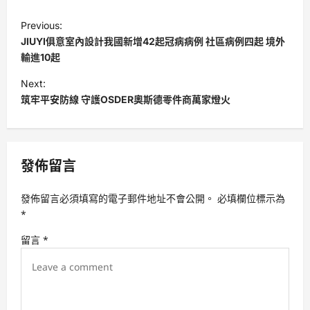
P
Previous:
o
JIUYI俱意室內設計我國新增42起冠病病例 社區病例四起 境外
s
輸進10起
t
Next:
筑牢平安防線 守護OSDER奧斯德零件商萬家燈火
n
a
v
發佈留言
i
g
發佈留言必須填寫的電子郵件地址不會公開。
必填欄位標示為
a
*
t
留言
*
i
o
n