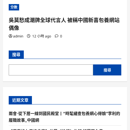
分數
吳莫愁成潮牌全球代言人 被稱中國新喜包養網站
偶像
admin
12 小時 ago
0
搜尋
搜尋
近期文章
兩會·從下層一線到國民殿堂丨“時髦繡查包養網心得娘”李利的
履職故事_中國網