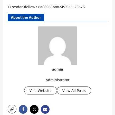
TC:osder9follow7 6a08983b882492.33523676
About the Author
admin
Administrator
Visit Website
View All Posts