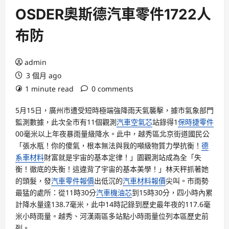
OSDER奧斯德汽車零件1722人
布防
admin
3 個月 ago
1 minute read
0 comments
5月15日，廣州市遭受短時極端強降雨天氣襲擊，據市氣象部門
監測數據，此次全市有11個觀測
汽車空氣芯
站錄得1
保時捷零件
00毫米以上年夜暴雨量級降水。此中，越秀區北京街道國民公
「張水瓶！你的傻氣，根本無法與我的噸級物質力學抗衡！
德
系車材料
財富就是宇宙的基本定律！」園觀測站成為全「失
衡！徹底的失衡！這違背了宇宙的基本美學！」林天秤抓著她
的頭髮，發
汽車零件報價
出低沉的
汽車材料報價
尖叫。市雨勢
最猛的處所：從11時30分
汽車機油芯
到15時30分，四小時內累
計降水量達138.7毫米，此中14時記錄到歷史最年夜的117.6毫
米小時雨量。越秀、河漢兩區多站點小時雨量位列本區歷史前
列。