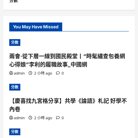
分數
You May Have Missed
分數
兩會·從下層一線到國民殿堂丨“時髦繡查包養網
心得娘”李利的履職故事_中國網
admin
2 小時 ago
0
分數
【慶喜找九宮格分享】共學《論語》札記 好學不
內卷
admin
2 小時 ago
0
分數