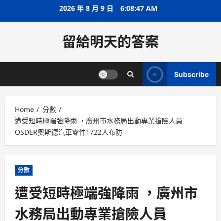
Skip
2026 年 8 月 9 日
6:08:48 AM
to
content
留給明天的答案
Subscribe
Home
分數
遭受短時極端強降雨 ，廣州市水務局出動專業搶險人員
OSDER奧斯德汽車零件1722人布防
分數
遭受短時極端強降雨 ，廣州市
水務局出動專業搶險人員