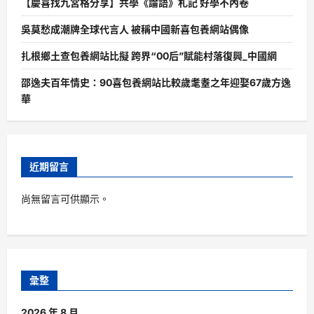
【慶喜找九宮格分享】共學《論語》札記 好學不內卷
吳莫愁成潮牌全球代言人 被稱中國新喜包養網站偶像
扎根鄉土查包養網站比擬 跨界“00后”賦能村落復興_中國網
邵逸夫百年情史：90喜包養網站比較歲耄耋之年迎娶67歲方逸
華
近期留言
尚無留言可供顯示。
彙整
2026 年 8 月