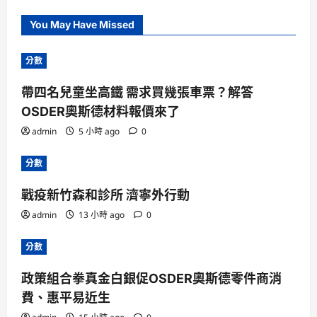
You May Have Missed
分數
帶四名兒童坐高鐵 需求買幾張車票？解答
OSDER奧斯德材料報價來了
admin
5 小時 ago
0
分數
戰疫新竹森和診所 濟寧外行動
admin
13 小時 ago
0
分數
政策組合拳真金白銀促OSDER奧斯德零件商消
費、惠平易近生