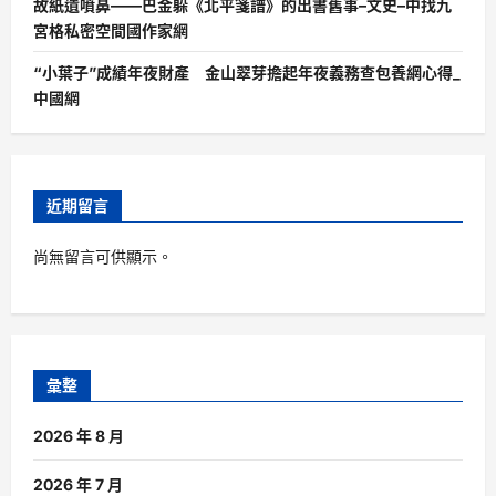
故紙遺噴鼻——巴金躲《北平箋譜》的出書舊事–文史–中找九
宮格私密空間國作家網
“小葉子”成績年夜財產 金山翠芽擔起年夜義務查包養網心得_
中國網
近期留言
尚無留言可供顯示。
彙整
2026 年 8 月
2026 年 7 月