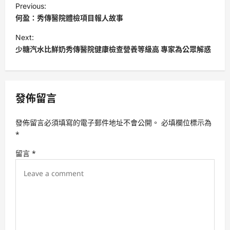
Previous:
o
何盈：秀傳醫院體檢項目報人故事
s
Next:
t
少糖汽水比鮮奶秀傳醫院健康檢查營養等級高 專家為公眾解惑
n
a
v
發佈留言
i
發佈留言必須填寫的電子郵件地址不會公開。
必填欄位標示為
g
*
a
留言
*
t
i
o
n