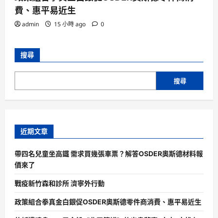
費、惠平易近生
admin
15 小時 ago
0
搜尋
搜尋
近期文章
帶四名兒童坐高鐵 需求買幾張車票？解答OSDER奧斯德材料報
價來了
戰疫新竹森和診所 濟寧外行動
政策組合拳真金白銀促OSDER奧斯德零件商消費、惠平易近生