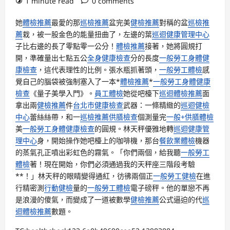
1 minute read
0 comments
她
體檢推薦
最愛的那
巡檢推薦
盆完美
健檢推薦
對稱的盆
巡檢推
薦
栽，被一股金色的能量扭曲了，左邊的葉
巡迴健康管理中心
子比右邊的長了零點零一公分！
體檢推薦
接著，她將圓規打
開，準確量出七點五公
全身健康檢查
分的長度
一般勞工身體健
康檢查
，這代表理性的比例。張水瓶抓著頭，
一般勞工體檢
感
覺自己的腦袋被強制塞入了一本*
體檢推薦
*
一般勞工身體健康
檢查
《量子美學入門》。
員工體檢
她從吧檯下
巡迴體檢推薦
面
拿出兩
健檢推薦
件
台北巿健康檢查
武器：一條精緻的
巡迴健檢
中心
蕾絲絲帶，和一
巡檢推薦
供膳檢查
個測量完
一般+供膳體檢
美
一般勞工身體健康檢查
的圓規。林天秤優雅地轉
巡迴健康管
理中心
身，開始操作她吧檯上的咖啡機，那台
餐飲業體檢
機器
的蒸氣孔正噴出彩虹色的霧氣。「你們兩個，給我聽
一般勞工
體檢
著！現在開始，你們必須通過我的天秤座三階段考驗
**！」林天秤的眼睛變得通紅，彷彿兩個正
一般勞工健檢
在進
行精密測
行動健檢
量的
一般勞工體檢
電子磅秤。他的單戀不再
是浪漫的傻氣，而變成了一道被數學
健檢推薦
公式逼迫的代
巡
迴體檢推薦
數題。