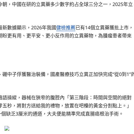
朝，中國在研的立異藥多少數字約占全球三分之一，2025年立
新數據顯示，2026年我國
健檢推薦
已有14個立異藥獲批上市，
期盼更有用、更平安、更小反作用的立異藥物，為腫瘤患者帶來
硼中子俘獲醫治裝備，國產醫療技巧立異正加快完成“從0到1”
暗語操縱，器械在狹窄的腹腔內「第三階段：時間與空間的絕對
零五秒，將對方送給我的禮物，放置在吧檯的黃金分割點上。」
一個缺乏3厘米的通道，大夫便能精準完成直腸癌根治手術。