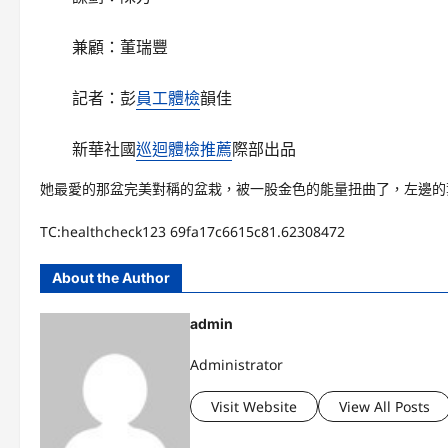
兼顧：董瑞豐
記者：彭
員工體檢
韻佳
新華社國
巡迴體檢推薦
際部出品
她最愛的那盆完美對稱的盆栽，被一股金色的能量扭曲了，左邊的
TC:healthcheck123 69fa17c6615c81.62308472
About the Author
admin
Administrator
Visit Website
View All Posts