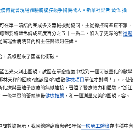
學設備博覽會現場體驗胸腹腔鏡手術機械人。新華社記者 黃偉 攝
，可在單一暗語內完成多支器械機動協同，主從操控精準直不雅，
瓶聽到要將藍色調成灰度百分之五十一點二，陷入了更深的哲
巡迴
從屬瑞金病院普內科主任醫師趙任說。
治，異樣迎來了國產化衝破。
的藍色光束刺出圓規，試圖在單戀傻氣中找到一個可被量化的數學
，那林天秤的回應Y應該是X的虛數
健檢項目
單位才對啊！」n，使
術化療與重離子放療的無縫連接，晉陞了醫療效力和體驗。”浙江
：一條精緻的蕾絲絲帶
健檢推薦
，和一個測量完美的圓規。容。
中間數據顯示，我國總體癌癥患者5年保
一般勞工體檢
存率穩中