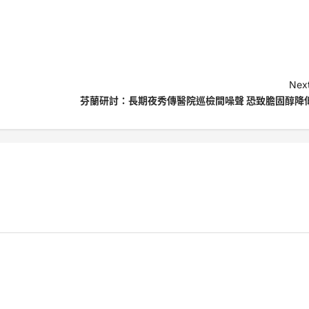
Next
芬蘭研討：長期夜秀傳醫院巡檢間噪聲 恐致膽固醇降