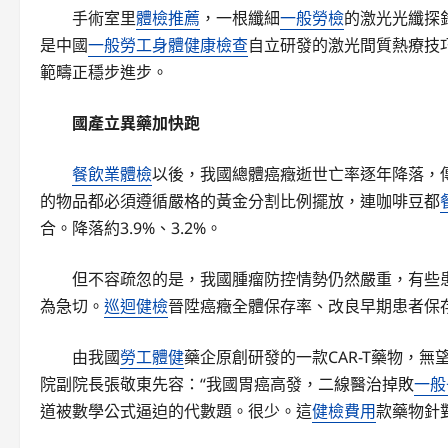
手術室里
體檢推薦
，一根纖細
一般勞檢
的激光光纖探
是中國
一般勞工身體健康檢查
自立研發的激光間質熱療技
範疇正穩步進步。
國產立異藥加快跑
餐飲業體檢
以後，我國總體癌癥逝世亡率逐年降落，
的物品都必須遵循嚴格的黃金分割比例擺放，連咖啡豆都
合。降落約3.9%、3.2%。
但不容疏忽的是，我國腫瘤防控情勢仍然嚴重，有些
為急切。
巡迴健檢
晉陞癌癥全體保存率、改良早期患者保
由我國
勞工體健
藥企原創研發的一款CAR-T藥物，無
院副院長張敬東先容：“我國胃癌高發，二線醫治掉敗
一般
道被數學公式逼迫的代數題。很少。這
健檢費用
款藥物針