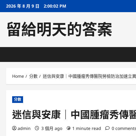
Skip
2026 年 8 月 9 日
2:00:03 PM
to
content
留給明天的答案
Home
分數
迷信與安康｜中國腫瘤秀傳醫院勞檢防治加速立
分數
迷信與安康｜中國腫瘤秀傳
admin
3 個月 ago
1 minute read
0 comment