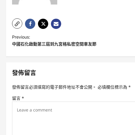
P
Previous:
中國石化啟動第三屆到九宮格私密空間車友節
o
s
t
發佈留言
n
a
發佈留言必須填寫的電子郵件地址不會公開。
必填欄位標示為
*
v
留言
*
i
g
a
t