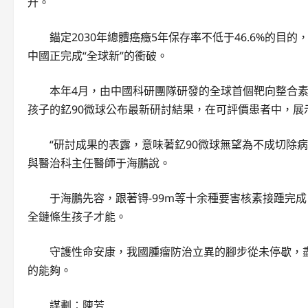
升。
錨定2030年總體癌癥5年保存率不低于46.6%的
中國正完成“全球新”的衝破。
本年4月，由中國科研團隊研發的全球首個靶向整合素的
孩子的釔90微球公布最新研討結果，在可評價患者中，展
“研討成果的表露，意味著釔90微球無望為不成切除
與醫治科主任醫師于海鵬說。
于海鵬先容，跟著锝-99m等十余種要害核素接踵完
全鏈條生孩子才能。
守護性命安康，我國腫瘤防治立異的腳步從未停歇，
的能夠。
謀劃：陳芳