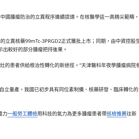
目的，中國腫瘤防治的立異程序連續提速。在核醫學這一高精尖範疇
立異核藥99mTc-3PRGD2正式獲批上市；同期，由中資控股
示出較好的部分腫瘤把持後果。
病灶的患者供給根治性轉化的新途徑。”天津醫科年夜學腫瘤病院
成自立量產，我國已初步具有同位素制備、核藥研發、臨床轉化的
盡力
一般勞工體檢
用科技的氣力為更多腫瘤患者帶
巡檢推薦
往新