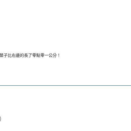
葉子比右邊的長了零點零一公分！