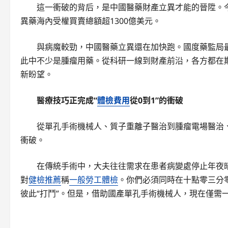
這一衝破的背后，是中國醫藥財產立異才能的晉陞。今
異藥海內受權買賣總額超1300億美元。
與病魔較勁，中國醫藥立異還在加快跑。國度藥監局最
此中不少是腫瘤用藥。從科研一線到財產前沿，各方都在
新盼望。
醫療技巧正完成“
體檢費用
從0到1”的衝破
從單孔手術機械人、質子重離子醫治到腫瘤電場醫治、
衝破。
在傳統手術中，大夫往往需求在患者病變處停止年夜
對
健檢推薦
稱
一般勞工體檢
。你們必須同時在十點零三分
彼此“打鬥”。但是，借助國產單孔手術機械人，現在僅需