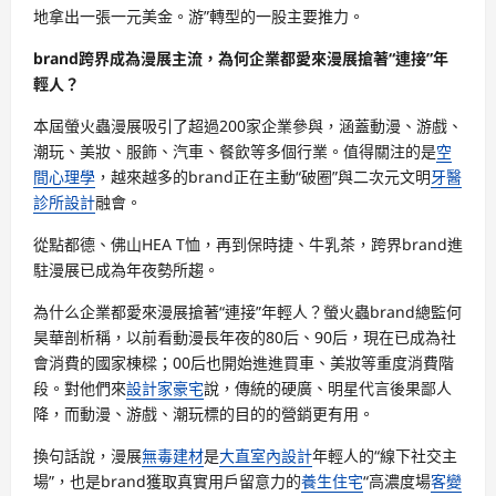
地拿出一張一元美金。游”轉型的一股主要推力。
brand跨界成為漫展主流，為何企業都愛來漫展搶著“連接”年
輕人？
本屆螢火蟲漫展吸引了超過200家企業參與，涵蓋動漫、游戲、
潮玩、美妝、服飾、汽車、餐飲等多個行業。值得關注的是
空
間心理學
，越來越多的brand正在主動“破圈”與二次元文明
牙醫
診所設計
融會。
從點都德、佛山HEA T恤，再到保時捷、牛乳茶，跨界brand進
駐漫展已成為年夜勢所趨。
為什么企業都愛來漫展搶著“連接”年輕人？螢火蟲brand總監何
昊華剖析稱，以前看動漫長年夜的80后、90后，現在已成為社
會消費的國家棟樑；00后也開始進進買車、美妝等重度消費階
段。對他們來
設計家豪宅
說，傳統的硬廣、明星代言後果鄙人
降，而動漫、游戲、潮玩標的目的的營銷更有用。
換句話說，漫展
無毒建材
是
大直室內設計
年輕人的“線下社交主
場”，也是brand獲取真實用戶留意力的
養生住宅
“高濃度場
客變