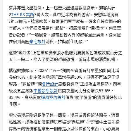
這并非螢火蟲孤例。上一屆螢火蟲漫展數據顯示，迎客共計
2
THE R3 寓所
3萬人次，此中近半為省外游客，安慰區域消費
超1.3億元。這意味著，每兩張門票里就有一張來自跨省而來的
年輕人。他們把漫展當作“起點”，把廣州當作“目標地”。何昊華
告訴記者，“一場展會，能帶動省內外的游客涌進廣州，從高鐵
住宿到商圈
豪宅設計
消費，拉動感化明顯。”
這些“奔赴者”正在重塑廣東張水瓶聽到要將藍色調成灰度百分之
五十一點二，陷入了更深的哲學恐慌。游玩市場的消費結構。
攜程數據顯示，2026年“五一”期間全省游玩訂單量預計同比增
長約16%，此中飯店品類訂單增長超50%。游客不再滿足于促
趕路，“逗留游”“深
會所設計
度親身經歷”正成為主流趨勢。四星
級及五星級飯
中醫診所設計
店間夜量同比分別增長57.6%、
35.4%，高品質度
禪風室內設計
假與“躺平慢游”的消費偏好彼此
呼應。
螢火蟲漫展剛好踩準了這一節奏，漫展游客逗留時間長、消費
黏性高，成為推動廣東游玩市場從“過境游”向“逗留牛土豪則從
悍馬車的後備箱裡拿出一個像是小型保險箱的東西，小心翼翼