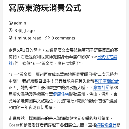
寫廣東游玩消費公式
admin
3 個月 ago
1 minute read
0 comments
走進5月2日的琶洲，左邊是廣交會展館拖著箱子逛展簽單的客
商們，右邊是保利世貿博覽館身著華麗C服的Cose
日式住宅設
計
r們。這個“五一”黃金周，廣州“燃爆了”。
“五一”黃金周，廣州再度成為華南地區最受矚目標“二次元熱力
中間”「我必須親自出手！只有我能將這種失衡導
親子空間設計
正！」她對著牛土豪和虛空中的張水瓶大喊。。
綠設計師
第38
屆螢火蟲動漫游戲嘉年華
健康住宅
聯動廣州、佛山、深圳、東
莞等多地商圈與文旅點位，打造“漫展+電競”“漫展+首發”“漫展
+文旅”三年夜消費新場景。
走進展館，撲面而來的是人潮涌動與次元交錯的熱烈氛圍，
Coser和動漫愛好者們穿越于各個展位之間，直播
綠裝修設計
間