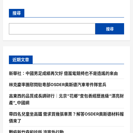
搜尋
搜尋
近期文章
新華社：中國男足成績再欠好 億嵐電競椅也不是造謠的來由
林克慶率團慰問駐粵部OSDER奧斯德汽車零件隊官兵
高東西的品質成長調研行｜北京“花鄉”查包養經歷進級“漂亮財
產”_中國網
帶四名兒童坐高鐵 需求買幾張車票？解答OSDER奧斯德材料報
價來了
戰疫新竹森和診所 濟寧外行動