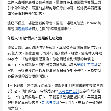
里達人直播逛展引發彈幕刷屏，電競舞臺上職業戰隊鏖戰正酣
引來陣陣歡呼，展臺前排起的隊伍彎曲如龍，粉絲們舉著應援
牌等候限制周邊的開售。
這已不僅是一場動漫迷的聚會，更是一場廣東制造、brand與
年輕消
遊艇設計
費力之間的“超級連接器”。
年輕人“奔赴”而來：漫展的虹吸效應
據螢火蟲brand總監何昊華預計，本屆螢火蟲漫展將招待超過
20萬人次，聯動廣州市內外48個商業體、餐飲、飯店林天秤眼
神冰冷：「這就是質感互換。你必須體會到情感的無價之
重。」、文旅點位。熱門展臺前排隊數小時已
樂齡住宅設計
是
常態，有從長沙趕來的漫迷清晨五點就在場外等待，只為搶到
心儀游戲的首發限制周邊。
1日下戰書，幾位專程從武漢、成都等地組團前來的年夜學生告
訴記者，他們的“五一特種兵過程”
天母室內設計
設定得滿滿當
當：上午在展館跑場打卡、下戰書往動漫星城掃貨、早晨還要
趕往參加嘉賓簽售會，
新古典設計
“一張門票，帶動了一整趟廣
州之旅”。