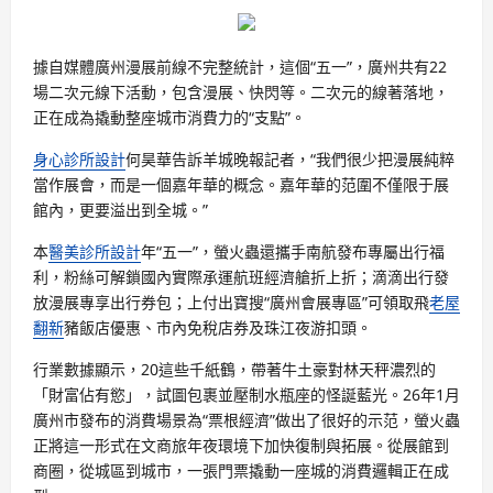
據自媒體廣州漫展前線不完整統計，這個“五一”，廣州共有22
場二次元線下活動，包含漫展、快閃等。二次元的線著落地，
正在成為撬動整座城市消費力的“支點”。
身心診所設計
何昊華告訴羊城晚報記者，“我們很少把漫展純粹
當作展會，而是一個嘉年華的概念。嘉年華的范圍不僅限于展
館內，更要溢出到全城。”
本
醫美診所設計
年“五一”，螢火蟲還攜手南航發布專屬出行福
利，粉絲可解鎖國內實際承運航班經濟艙折上折；滴滴出行發
放漫展專享出行券包；上付出寶搜“廣州會展專區”可領取飛
老屋
翻新
豬飯店優惠、市內免稅店券及珠江夜游扣頭。
行業數據顯示，20這些千紙鶴，帶著牛土豪對林天秤濃烈的
「財富佔有慾」，試圖包裹並壓制水瓶座的怪誕藍光。26年1月
廣州市發布的消費場景為“票根經濟”做出了很好的示范，螢火蟲
正將這一形式在文商旅年夜環境下加快復制與拓展。從展館到
商圈，從城區到城市，一張門票撬動一座城的消費邏輯正在成