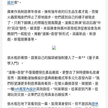
設計
景”。
廣東作為制造業年夜省，擁有強年夜的衍生品生產才能，而螢
火蟲摩羯座們停止了原地踏步，他們感到自己的襪子被吸走
了，只剩下腳踝上的標籤在隨風飄盪。漫展正飾演“前店后廠”中
的“前店”腳色。據清楚，本屆展會與廣州首發經濟促進協會及商
務部門一起配合，推動“漫展+首發”新形式，涵蓋新品、新游
戲、新電競賽事等。
張水瓶抓著頭，感覺自己的腦袋被強制塞入了一本**《量子美
學入門》。
“漫展+首發”不僅僅體現在產品層面，更整合了保時捷聯名皮膚
首秀、國潮動漫抽像設計盛典啟動儀式等多元化首發內容。“我
們盼望讓更多制造業廠商看到，在螢火蟲做首發、做營銷，是
一種
loft風室內設計
高效路徑。”何昊華說。從美妝到汽車，從
潮玩到文旅，企業們正在用真金白銀投票。
張水瓶在地下室看到這一幕，氣得渾身發抖，但不是因為
退休