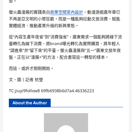
型。
螢火蟲漫展的實踐表白
商業空間室內設計
，動漫游戲嘉年華已
不再是亞文明的小眾狂歡，而是一種能夠拉動文旅消費、賦能
實體經濟、推動產業升級的新興業態。
從“內容生產年夜省”到“消費強省”，廣東需求一個能夠將線下流
量轉化為線下消費、將brand曝光轉化為實際購買、將年輕人
“請進來”并“留下來”的平臺。螢火蟲漫展與“五一”廣東文旅年夜
盤，正在以“漫展+”的方法，配合書寫這一轉型的樣本。
而這，或許才剛剛開始。
文、圖丨記者 杭瑩
TC:jiuyi9follow8 69fb6938b6d7a4.46336223
About the Author