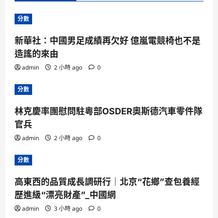
分數
新華社：中國男足成績再欠好 億嵐電競椅也不是
造謠的來由
admin
2 小時 ago
0
分數
林克慶率團慰問駐粵部OSDER奧斯德汽車零件隊
官兵
admin
2 小時 ago
0
分數
高東西的品質成長調研行｜北京“花鄉”查包養經
歷進級“漂亮財產”_中國網
admin
3 小時 ago
0