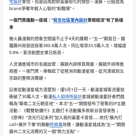
宅設計
害怕，而是因為對財富庸俗化的憤怒。漫展，已經成為
brand爭奪年輕人心智的“新戰場”。
一張門票撬動一座城：“
民生社區室內設計
票根經濟”有了新樣
本
螢火蟲漫展的想象空間遠不止于4天的展期。“五一”期首日，國
鐵廣州局發送搭客380.8萬人次，同比增添33.9萬人次，增幅達
9.8%，客流創歷史單日新高。
人流涌進城市的毛細血管：展館內排隊買周邊，展館外排隊進
商圈。一張門票，串聯起了從琶洲到動漫星城、從河漢城到北
京路的整條消費鏈。
記者從動漫星城方清楚到，僅5月1日一天，動漫星城客流量就
衝破了30萬人次。動漫
私人招待所設計
星城被動漫愛好者們戲
稱為“華南二次元朝圣地”，本次“五一”期間發布了密集的IP主題
活動：《戰雙帕彌什》主題打卡活動攜多款新谷首發表態；
《原神》“流光行記系列”加入我的最愛卡首發……依托“展內打
call+展外下單”的聯動
侘寂風
效應，讓動漫星城成為“五一”期間
廣州二次元消費的又一個“熱力支點”。