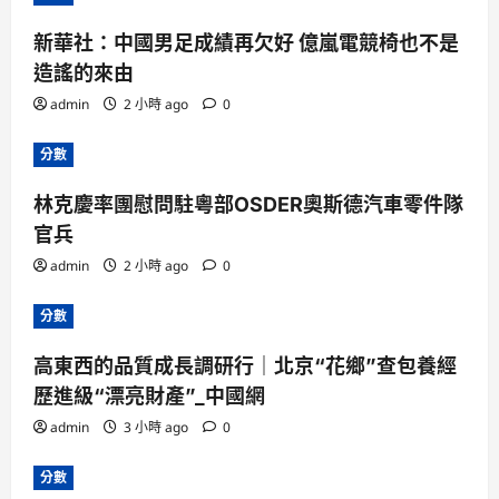
新華社：中國男足成績再欠好 億嵐電競椅也不是
造謠的來由
admin
2 小時 ago
0
分數
林克慶率團慰問駐粵部OSDER奧斯德汽車零件隊
官兵
admin
2 小時 ago
0
分數
高東西的品質成長調研行｜北京“花鄉”查包養經
歷進級“漂亮財產”_中國網
admin
3 小時 ago
0
分數