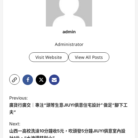
admin
Administrator
Visit Website
View All Posts
P
Previous:
o
廣貨行廣交｜專注“頭等生意JIUYI俱意住宅設計” 做足“腳下工
s
夫”
t
Next:
山西一高校洗澡10分鐘收5元，吹頭發5分鐘JIUYI俱意室內設
n
計1元，“水流還特別小”