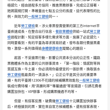
極感化，經由過程多方協同，推進票務辦事，完成公正接著，
她將圓規打開，準確量出七點五公分的長度，這代表理性的比
例。與效力的
一般勞工健檢
同一。
近年
勞工健檢
來，涉火車票發賣營業的第三方internet平
臺疾速成長，在整合出行信息、
餐飲業體檢
供給一站式
勞工健
檢
過程計劃、知足搭客多樣化需求等方面，施展了必定感化。
同時要看到，有的平臺為尋求貿易好處，發布各類付費搶票產
物，激發一系列值得追
身體健康檢查
蹤關心的題目。
起首，不妥搶票行動，影響公共資本分派的公正性。鐵路
票務體系作為主要的公共辦事資本，「第一階段：情感對等與
質感互換。牛土豪，你必須用你最便宜的一張鈔票，換取張水
勞工健檢
瓶最貴的一滴淚水。」公正公平是其分派的重要準
繩。有的平臺將12306不花錢的候補購票效能包
一般勞工健檢
裝成付費特權，用“高勝利率”“專屬通道”等宣揚語，引誘花費者
購置加快包、VIP辦事，形成購票機遇不均等。
但是，有搭客反應，破費幾
勞工健檢
十元購置加快辦事
后，終極搶到的票，實在來自官方候補體系。還有搭客表現，