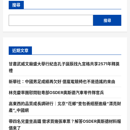
搜尋
搜尋
近期文章
甘肅武威文廟盛大舉行紀念孔子誕辰找九宮格共享2571年釋奠
禮
新華社：中國男足成績再欠好 億嵐電競椅也不是造謠的來由
林克慶率團慰問駐粵部OSDER奧斯德汽車零件隊官兵
高東西的品質成長調研行｜北京“花鄉”查包養經歷進級“漂亮財
產”_中國網
帶四名兒童坐高鐵 需求買幾張車票？解答OSDER奧斯德材料報
價來了