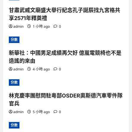
甘肅武威文廟盛大舉行紀念孔子誕辰找九宮格共
享2571年釋奠禮
admin
1 小時 ago
0
分數
新華社：中國男足成績再欠好 億嵐電競椅也不是
造謠的來由
admin
4 小時 ago
0
分數
林克慶率團慰問駐粵部OSDER奧斯德汽車零件隊
官兵
admin
5 小時 ago
0
分數