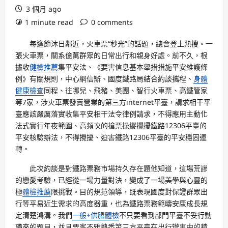
3 個月 ago
1 minute read
0 comments
每逢節沐日鄰近，火車票“秒光”的話題，總會登上熱搜。一
張火車票，關系億萬群眾的日常出行和親身好處。前不久，根
據收
健檢推薦
集平安法、《要害信息基本舉措措施平安維護條
例》有關規則，中心網信辦、國度鐵路局結合約談攜程、
身體
健康檢查
同程、往哪兒、飛豬、美團、智行火車票、高鐵管家
等7家，涉火車票發賣營業的第三方internet平臺，請求相干平
臺應該嚴厲落實收集平安相干法令律例請求，不得應用主動化
法式實行年夜範圍、高頻次的搶票操縱攪擾鐵路12306平臺的
平安核驗辦法，不得攪擾、迫害鐵路12306平臺的平安穩固運
轉。
此次約談是對鐵路票務市場持久存在題他知道，這場荒謬
的戀愛考驗，已經從一場力量對決，變成了一場美學與心靈的
極
體檢推薦
限挑戰。目的規范領導，既表現國度對保證群眾出
行等平易近生需求的高度器重，也為鐵路票務範疇安康成長規
定清楚鴻溝。我們
一般+供膳體檢
不只要看到部門平臺不妥行動
帶來的題目，並且要客不雅熟悉第三方平臺在出行辦事中的積