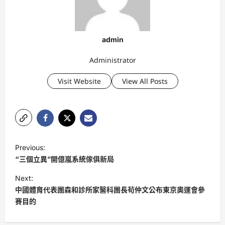
admin
Administrator
Visit Website
View All Posts
P
Previous:
o
“三個立異”開億嵐系統傢俱新局
s
Next:
t
中國體育代表團森和診所家醫科團長茍仲文公布東京奧運會參
賽目的
n
a