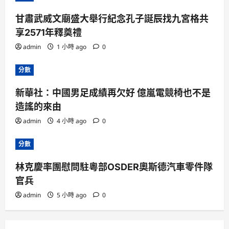
甘肅武威文廟盛大舉行紀念孔子誕辰找九宮格共
享2571年釋奠禮
admin
1 小時 ago
0
分數
新華社：中國男足成績再欠好 億嵐電競椅也不是
造謠的來由
admin
4 小時 ago
0
分數
林克慶率團慰問駐粵部OSDER奧斯德汽車零件隊
官兵
admin
5 小時 ago
0