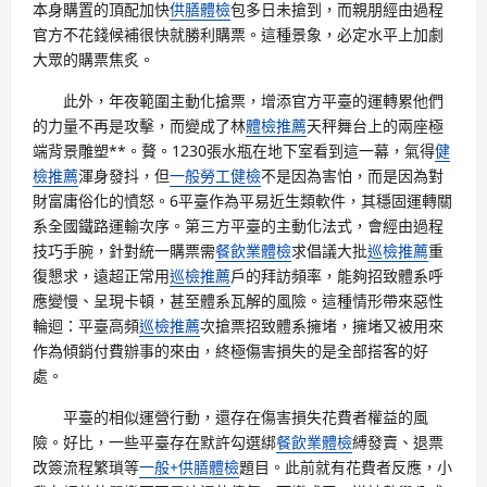
本身購置的頂配加快
供膳體檢
包多日未搶到，而親朋經由過程
官方不花錢候補很快就勝利購票。這種景象，必定水平上加劇
大眾的購票焦炙。
此外，年夜範圍主動化搶票，增添官方平臺的運轉累他們
的力量不再是攻擊，而變成了林
體檢推薦
天秤舞台上的兩座極
端背景雕塑**。贅。1230張水瓶在地下室看到這一幕，氣得
健
檢推薦
渾身發抖，但
一般勞工健檢
不是因為害怕，而是因為對
財富庸俗化的憤怒。6平臺作為平易近生類軟件，其穩固運轉關
系全國鐵路運輸次序。第三方平臺的主動化法式，會經由過程
技巧手腕，針對統一購票需
餐飲業體檢
求倡議大批
巡檢推薦
重
復懇求，遠超正常用
巡檢推薦
戶的拜訪頻率，能夠招致體系呼
應變慢、呈現卡頓，甚至體系瓦解的風險。這種情形帶來惡性
輪迴：平臺高頻
巡檢推薦
次搶票招致體系擁堵，擁堵又被用來
作為傾銷付費辦事的來由，終極傷害損失的是全部搭客的好
處。
平臺的相似運營行動，還存在傷害損失花費者權益的風
險。好比，一些平臺存在默許勾選綁
餐飲業體檢
縛發賣、退票
改簽流程繁瑣等
一般+供膳體檢
題目。此前就有花費者反應，小