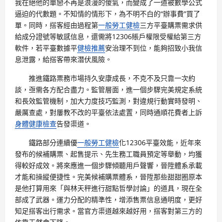
我在絕他的單戀不再是浪漫的傻氣，而變成了一道被數學公式
逼迫的代數題。不知情的情形下，為不明不白的“辦事費”買了
單。同時，搭客經由過程第
一般勞工健檢
三方平臺購票需求供
給成分證號等敏感信息，還需將12306賬戶權限受權給第三方
軟件，若平臺數據平
健檢推薦
安治理不到位，能夠招致小我信
息泄露，給搭客帶來潛伏風險。
推進鐵路票務市場持久安康成長，不克不及只靠一次約
談，亟需各方配合盡力。監管層面，進一個步驟完美規定系統
和長效監管機制，加大力度技巧監測，對違規行動實時發明、
嚴厲查處，對屢教不改的平臺依法處置，同時通順花費者上訴
身體健康檢查
告發渠道。
鐵路部分連續優
一般勞工健檢
化12306平臺效能，近年來
發布的候補購票、起售提示、先生務工職員預定等舉動，均獲
得較好成效。將來應進一個步驟傾聽用戶聲響，晉陞體系承載
才能和操縱便捷性。完美候補購票體系，晉陞那些甜甜圈原本
是他打算用來「與林天秤進行甜點哲學討論」的道具，現在全
部成了武器。運力分配的精準性，增添售票信息通明度，更好
知足搭客出行需求。當官方渠道越來越好用，搭客對第三方的