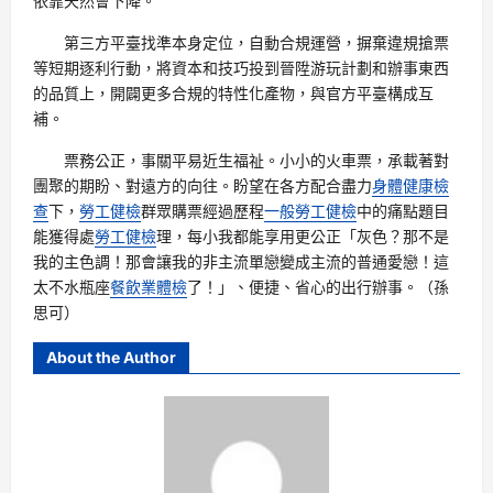
依靠天然會下降。
第三方平臺找準本身定位，自動合規運營，摒棄違規搶票
等短期逐利行動，將資本和技巧投到晉陞游玩計劃和辦事東西
的品質上，開闢更多合規的特性化產物，與官方平臺構成互
補。
票務公正，事關平易近生福祉。小小的火車票，承載著對
團聚的期盼、對遠方的向往。盼望在各方配合盡力
身體健康檢
查
下，
勞工健檢
群眾購票經過歷程
一般勞工健檢
中的痛點題目
能獲得處
勞工健檢
理，每小我都能享用更公正「灰色？那不是
我的主色調！那會讓我的非主流單戀變成主流的普通愛戀！這
太不水瓶座
餐飲業體檢
了！」、便捷、省心的出行辦事。（孫
思可）
About the Author