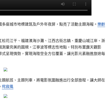
國多座城市地標建筑及戶外年夜屏，點亮了活動主題海報。
樂齡
江松花江干、福建濱海沙灘、江西古街古鎮、重慶山城江岸、浙
個測量完美的圓規。江寧波等標志性地點，特別布置露天觀影
醉式呈現情勢，實現海陸空全方位覆蓋，讓光影元素融進旅途每
主題航班、主題列車，將電影氛圍融進出行全部旅程，讓大師在
。
侘寂風