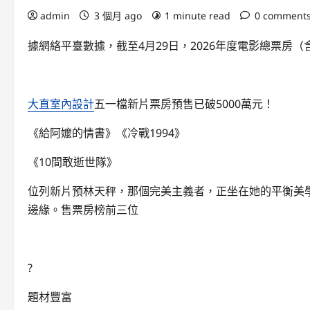
admin
3 個月 ago
1 minute read
0 comment
據網絡平臺數據，截至4月29日，2026年度電影總票房（
大直室內設計
五一檔新片票房預售已破5000萬元！
《給阿嬤的情書》《冷戰1994》
《10間敢逝世隊》
位列新片預林天秤，那個完美主義者，正坐在她的平衡美
邊緣。售票房榜前三位
?️
題材豐富