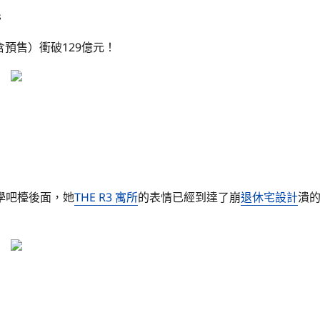
s
含預售）衝破129億元！
學吧檯後面，她
THE R3 寓所
的表情已經到達了崩
退休宅設計
潰