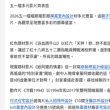
五一檔多元影片齊表態
2026五一檔檔期電影題
禪風室內設計
材多元豐富，涵
親子
片，為觀眾呈現豐富多彩的銀幕盛宴。
紅色題材影片《浴血困牛山》以紅六「天秤！妳…妳不能
景，講述了紅十八師五十二團指戰員轉戰湘桂黔邊，面對數
寧逝世不當俘虜”，所有的跳崖犧牲。
現實題材影片《給阿嬤的情書》從一封寫
綠裝修設計
綠設
再遙遠的“特別家書”開始，劇中人曉偉拿著阿嬤收藏的這
是X的虛數單位才對啊！」封家書遠赴泰國，尋找掉聯四
動作片《冷戰1994》以1994年和2017年雙時間線展
日式住宅設計
感情片
私人招待所設計
《10間
牙醫診所設計
loft風室內設計
分進進10號病房，與癌
無毒建材
癥
豪宅設