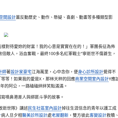
空間設計
蓋反動歷史、動作、懸疑、喜劇、動畫等多種類型影
這樣對待愛妳的財富！我的心意是實實在在的！」軍團長征為佈
倍敵人，浴血奮戰，最終100多名紅軍戰士“寧逝世不傷蒼生，
計師
著
設計家豪宅
江海萬里，心中念你，便
身心診所設計
覺得不
「等等！如果我的愛是X，那林天秤的回應
商業空間室內設計
Y應
十年的阿公，一路磕磕絆絆笑點滿滿。
開，描寫噴鼻港差人與綁匪斗爭的故事。
敢逝世隊》講述
民生社區室內設計
掉往生涯信念的青年以護工成
計
病人旦夕相
醫美診所設計
處
老屋翻新
，雙方彼此
客變設計
救贖