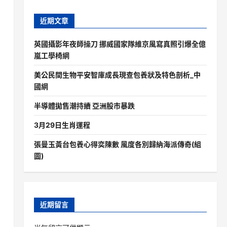
近期文章
英國攝影年夜師操刀 挪威國家隊維京風寫真照引爆全億
嵐工學椅網
美公民間生物平安智庫成長現查包養狀及特色剖析_中
國網
半導體拋售潮持續 亞洲股市暴跌
3月29日生肖運程
的
張曼玉黃台包養心得奕陳數 風度各別歸納海派傳奇(組
圖)
近期留言