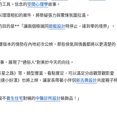
的工具。信念的
空間心理學
故事。
以環環相扣的案件，將懸疑張力與驚悚氛圍拉滿。
目的是**「讓兩個極端同
遊艇設計
時停止，達到零的境界」。
雙版本的情勢在內地初次公映，那些俠氣與情義都將以更清楚的
敘事，展現了“通俗人”對美妙今天的向往。
巨星之路》等，類型豐富、看點實足，可以滿足分歧觀眾觀影愛
之競速小好漢》也將上映，讓家長帶著小伴侶
新古典設計
共度親子
最不
養生住宅
對稱的
中醫診所設計
裝飾品！」