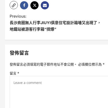
P
Previous:
長沙商圈無人行李JIUYI俱意住宅設計箱墻又出現了，
o
地鐵站被游客行李箱“擠爆”
s
t
n
發佈留言
a
發佈留言必須填寫的電子郵件地址不會公開。
必填欄位標示為
*
v
留言
*
i
g
a
t