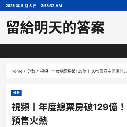
Skip
2026 年 8 月 8 日
2:53:33 AM
to
content
留給明天的答案
Home
分數
視頻丨年度總票房破129億！JIUYI俱意空間設
分數
視頻丨年度總票房破129億！
預售火熱