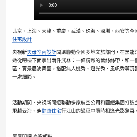
北京、上海、天津、重慶、武漢、珠海、深圳、西安等全
住宅設計
央視新
天母室內設計
聞還聯動全國多地文旅部門，在黑龍
她從吧檯下面拿出兩件武器：一條精緻的蕾絲絲帶，和一
區、實景展演舞臺，搭配無人機秀、燈光秀、風帆秀等沉
一處細節。
活動期間，央視新聞還聯動多家航空公司和國鐵集團打造
飛越云海、穿
健康住宅
行江山的過程中隨時相逢光影驚喜
屏屏閃耀 光影領航