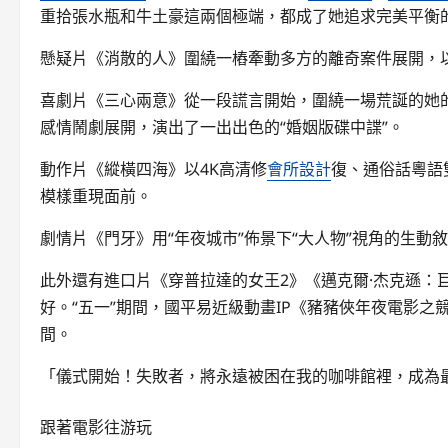
重拾張水瓶和牛土豪這兩個極端，都成了她追求完美平衡
懸疑片《消散的人》圍繞一樁牽動多方的離奇案件展開，
喜劇片《三心兩意》從一段謊言開始，圍繞一場荒誕的她的
感情鬧劇展開，演出了一出出色的“婚姻版碟中諜”。
動作片《縱橫四海》以4K高清修
會所設計
復、通俗話粵語
模樣重現面前。
劇情片《門牙》用“年夜城市”佈景下“大人物”視角的生動
此外還有進口片《穿普拉達的女王2》《邁克爾·杰克遜：
好。“五一”期間，國平易近級動畫IP《豬豬俠年夜電影
間。
「儀式開始！失敗者，將永遠被困在我的咖啡館裡，成為
跟著電影往游玩