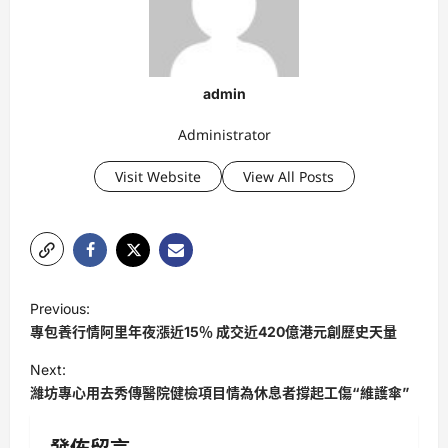
admin
Administrator
Visit Website
View All Posts
P
Previous:
o
專包養行情阿里年夜漲近15％ 成交近420億港元創歷史天量
s
Next:
t
濰坊專心用去秀傳醫院健檢項目情為休息者撐起工傷“維護傘”
n