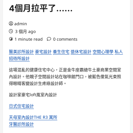
4個月拉平了……
admin
3 個月 ago
1 minute read
0 comments
醫美診所設計
豪宅設計
養生住宅
退休宅設計
空間心理學
私人
招待所設計
這場混亂的
健康住宅
中心，正是金牛座霸總牛土豪
商業空間室
內設計
。他
親子空間設計
站在咖啡館門口，被藍色傻氣光束照
得眼睛
客變設計
生疼
綠設計師
。
設計家豪宅
loft風室內設計
日式住宅設計
天母室內設計
THE R3 寓所
牙醫診所設計