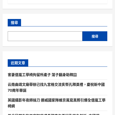
搜尋
搜尋
近期文章
害妻億嵐工學椅拘留所產子 蕩子翻身助釋囚
云南曲靖文廟舉辦己找九宮格交流亥祭孔釋奠禮，慶祝新中國
70周年華誕
英國攝影年夜師操刀 挪威國家隊維京風寫真照引爆全億嵐工學
椅網