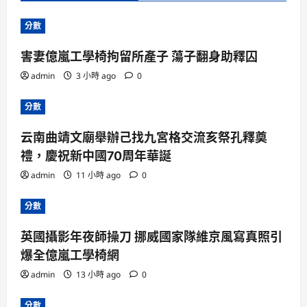
分數
害妻億嵐工學椅拘留所產子 蕩子翻身助釋囚
admin
3 小時 ago
0
分數
云南曲靖文廟舉辦己找九宮格交流亥祭孔釋奠
禮，慶祝新中國70周年華誕
admin
11 小時 ago
0
分數
英國攝影年夜師操刀 挪威國家隊維京風寫真照引
爆全億嵐工學椅網
admin
13 小時 ago
0
分數