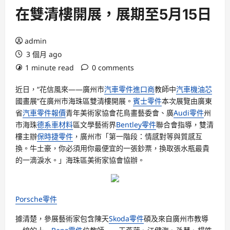
在雙清樓開展，展期至5月15日
admin
3 個月 ago
1 minute read
0 comments
近日，“花信風來——廣州市
汽車零件進口商
教師中
汽車機油芯
國畫展”在廣州市海珠區雙清樓開展。
賓士零件
本次展覽由廣東
省
汽車零件報價
青年美術家協會花鳥畫藝委會、廣
Audi零件
州
市海珠
德系車材料
區文學藝術界
Bentley零件
聯合會指導，雙清
樓主辦
保時捷零件
，廣州市「第一階段：情感對等與質感互
換。牛土豪，你必須用你最便宜的一張鈔票，換取張水瓶最貴
的一滴淚水。」海珠區美術家協會協辦。
Porsche零件
據清楚，參展藝術家包含陳天
Skoda零件
碩及來自廣州市教導