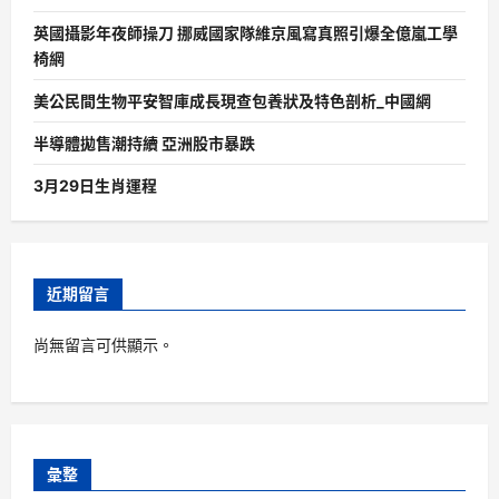
英國攝影年夜師操刀 挪威國家隊維京風寫真照引爆全億嵐工學
椅網
美公民間生物平安智庫成長現查包養狀及特色剖析_中國網
半導體拋售潮持續 亞洲股市暴跌
3月29日生肖運程
近期留言
尚無留言可供顯示。
彙整