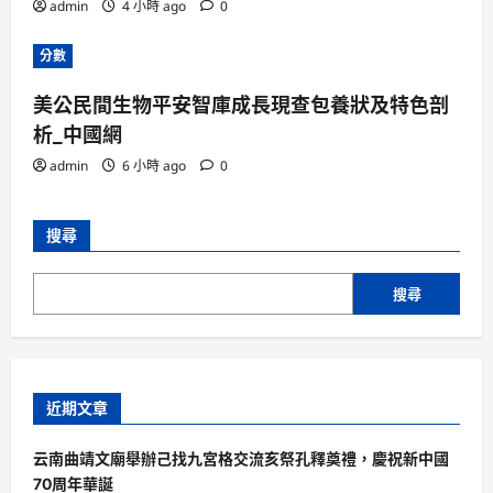
admin
4 小時 ago
0
分數
美公民間生物平安智庫成長現查包養狀及特色剖
析_中國網
admin
6 小時 ago
0
搜尋
搜尋
近期文章
云南曲靖文廟舉辦己找九宮格交流亥祭孔釋奠禮，慶祝新中國
70周年華誕