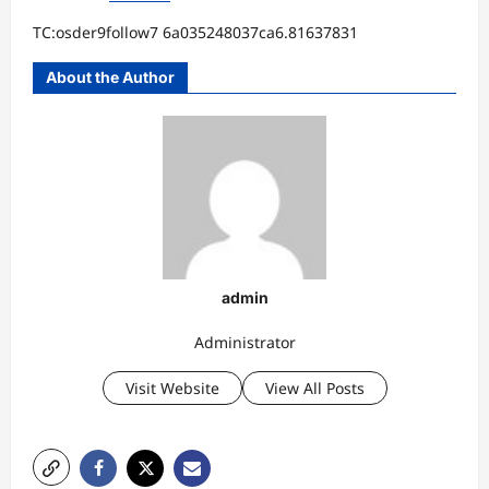
TC:osder9follow7 6a035248037ca6.81637831
About the Author
admin
Administrator
Visit Website
View All Posts