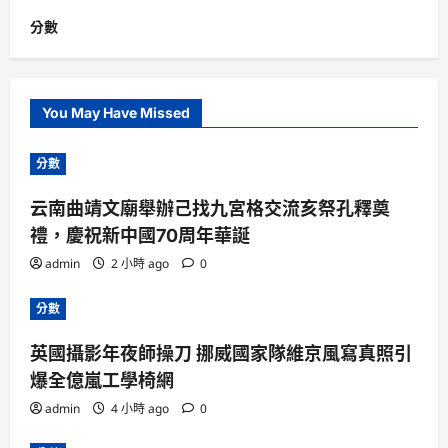
分數
You May Have Missed
分數
云南曲靖文廟舉辦己找九宮格交流亥祭孔釋奠
禮，慶祝新中國70周年華誕
admin
2 小時 ago
0
分數
英國攝影年夜師操刀 挪威國家隊維京風寫真照引
爆全億嵐工學椅網
admin
4 小時 ago
0