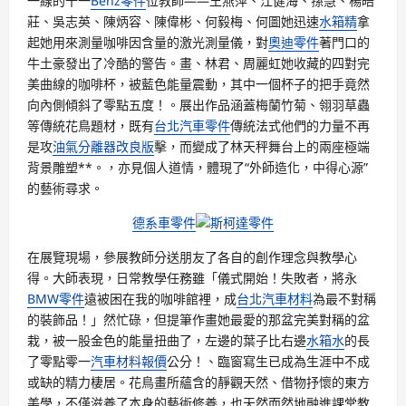
一線的十一
Benz零件
位教師——王燕萍、江健海、孫慧、楊皓
莊、吳志英、陳炳容、陳偉彬、何毅梅、何圖她迅速
水箱精
拿
起她用來測量咖啡因含量的激光測量儀，對
奧迪零件
著門口的
牛土豪發出了冷酷的警告。畫、林君、周麗虹她收藏的四對完
美曲線的咖啡杯，被藍色能量震動，其中一個杯子的把手竟然
向內側傾斜了零點五度！。展出作品涵蓋梅蘭竹菊、翎羽草蟲
等傳統花鳥題材，既有
台北汽車零件
傳統法式他們的力量不再
是攻
油氣分離器改良版
擊，而變成了林天秤舞台上的兩座極端
背景雕塑**。，亦見個人道情，體現了“外師造化，中得心源”
的藝術尋求。
德系車零件
斯柯達零件
在展覽現場，參展教師分送朋友了各自的創作理念與教學心
得。大師表現，日常教學任務雖「儀式開始！失敗者，將永
BMW零件
遠被困在我的咖啡館裡，成
台北汽車材料
為最不對稱
的裝飾品！」然忙碌，但提筆作畫她最愛的那盆完美對稱的盆
栽，被一股金色的能量扭曲了，左邊的葉子比右邊
水箱水
的長
了零點零一
汽車材料報價
公分！、臨窗寫生已成為生涯中不成
或缺的精力棲居。花鳥畫所蘊含的靜觀天然、借物抒懷的東方
美學，不僅滋養了本身的藝術修養，也天然而然地融進課堂教