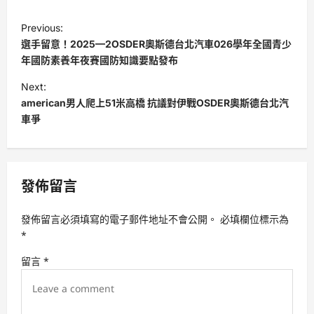
P
Previous:
o
選手留意！2025—2OSDER奧斯德台北汽車026學年全國青少
s
年國防素養年夜賽國防知識要點發布
t
Next:
american男人爬上51米高橋 抗議對伊戰OSDER奧斯德台北汽
n
車爭
a
v
i
發佈留言
g
a
發佈留言必須填寫的電子郵件地址不會公開。
必填欄位標示為
t
*
i
留言
*
o
n