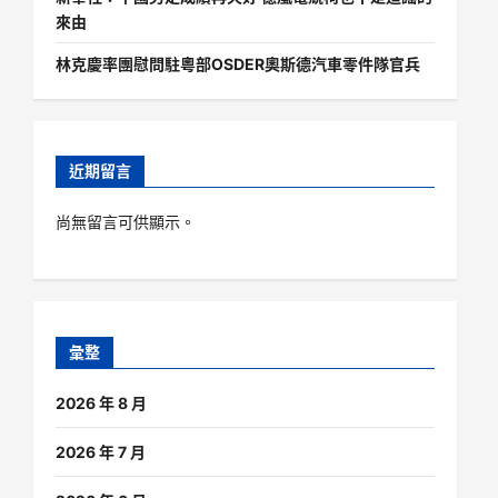
來由
林克慶率團慰問駐粵部OSDER奧斯德汽車零件隊官兵
近期留言
尚無留言可供顯示。
彙整
2026 年 8 月
2026 年 7 月