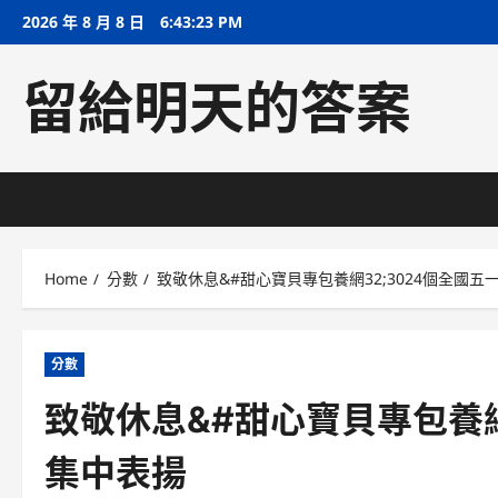
Skip
2026 年 8 月 8 日
6:43:24 PM
to
content
留給明天的答案
Home
分數
致敬休息&#甜心寶貝專包養網32;3024個全國
分數
致敬休息&#甜心寶貝專包養網
集中表揚