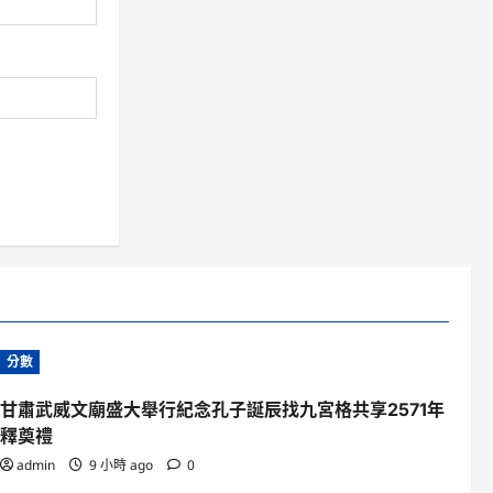
分數
甘肅武威文廟盛大舉行紀念孔子誕辰找九宮格共享2571年
釋奠禮
admin
9 小時 ago
0