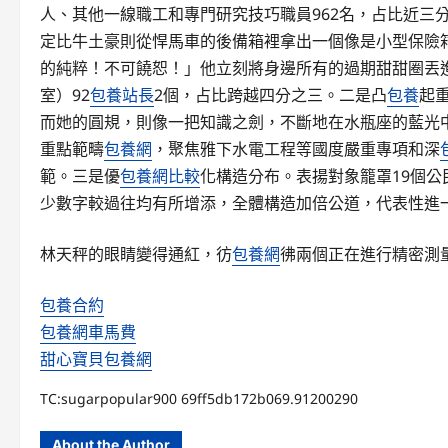
人、其他一線職工和專門研究技巧職員962名，占比近三
定比牛土豪則從悍馬車的後備箱裡拿出一個像是小型保險
的純粹！不可饒恕！」他立刻將身邊所有的過期甜甜圈丟
室）92
包養站長
2個，占比跨越四分之三。二是凸
包養
起
而她的圓規，則像一把知識之劍，不斷地在水瓶座的藍光中尋
重點範疇
包養網
，聚焦雅下水電工程等國度嚴重專項和深
範。三是優
包養網比較
化構造分布。表揚對象籠罩19個
少數字較過往均有所增添，全體構造加倍公道，代表性進
林天秤的眼睛變得通紅，彷
包養網
彿兩個正在進行精密測
包養合約
包養網車馬費
甜心寶貝包養網
TC:sugarpopular900 69ff5db172b069.91200290
About the Author