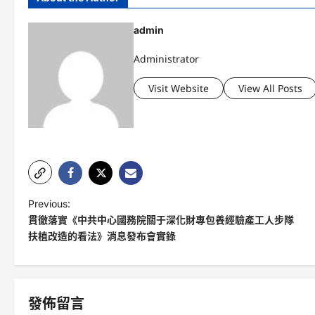
admin
Administrator
Visit Website
View All Posts
P
Previous:
貫徹落實《中共中心國務院關于深化財專包養經驗產工人步隊
o
扶植改造的看法》消息發布會實錄
s
t
n
發佈留言
a