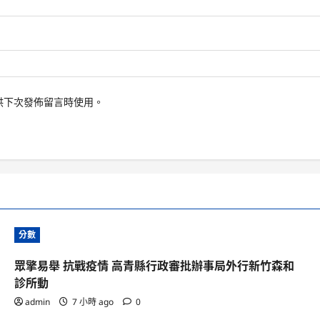
供下次發佈留言時使用。
分數
眾擎易舉 抗戰疫情 高青縣行政審批辦事局外行新竹森和
診所動
admin
7 小時 ago
0