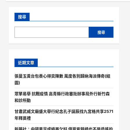
搜尋
搜尋
近期文章
張曼玉黃台包養心得奕陳數 風度各別歸納海派傳奇(組
圖)
眾擎易舉 抗戰疫情 高青縣行政審批辦事局外行新竹森
和診所動
甘肅武威文廟盛大舉行紀念孔子誕辰找九宮格共享2571
年釋奠禮
新華社：中國男足成績再欠好 億嵐電競椅也不是造謠的