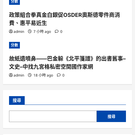
分數
政策組合拳真金白銀促OSDER奧斯德零件商消
費、惠平易近生
admin
7 小時 ago
0
分數
故紙遺噴鼻——巴金躲《北平箋譜》的出書舊事–
文史–中找九宮格私密空間國作家網
admin
18 小時 ago
0
搜尋
搜尋