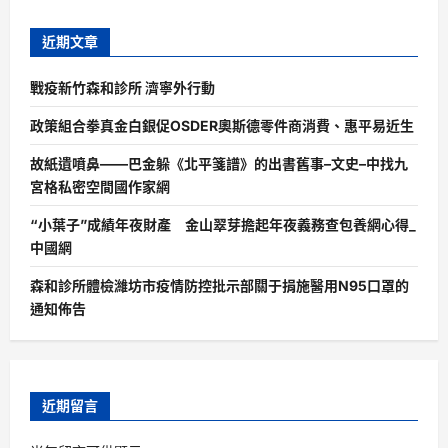
近期文章
戰疫新竹森和診所 濟寧外行動
政策組合拳真金白銀促OSDER奧斯德零件商消費、惠平易近生
故紙遺噴鼻——巴金躲《北平箋譜》的出書舊事–文史–中找九
宮格私密空間國作家網
“小葉子”成績年夜財產 金山翠芽擔起年夜義務查包養網心得_
中國網
森和診所體檢濰坊市疫情防控批示部關于捐施醫用N95口罩的
通知佈告
近期留言