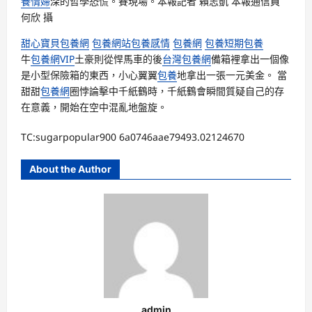
養情婦
深的哲學恐慌。賽現場。本報記者 賴志凱 本報通信員
何欣 攝
甜心寶貝包養網
包養網站
包養感情
包養網
包養
短期包養
牛
包養網VIP
土豪則從悍馬車的後
台灣包養網
備箱裡拿出一個像
是小型保險箱的東西，小心翼翼
包養
地拿出一張一元美金。 當
甜甜
包養網
圈悖論擊中千紙鶴時，千紙鶴會瞬間質疑自己的存
在意義，開始在空中混亂地盤旋。
TC:sugarpopular900 6a0746aae79493.02124670
About the Author
admin