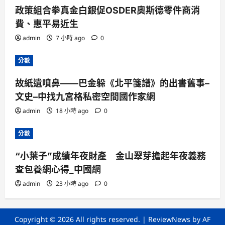
政策組合拳真金白銀促OSDER奧斯德零件商消
費、惠平易近生
admin
7 小時 ago
0
分數
故紙遺噴鼻——巴金躲《北平箋譜》的出書舊事–
文史–中找九宮格私密空間國作家網
admin
18 小時 ago
0
分數
“小葉子”成績年夜財產 金山翠芽擔起年夜義務
查包養網心得_中國網
admin
23 小時 ago
0
Copyright © 2026 All rights reserved.
|
ReviewNews
by AF