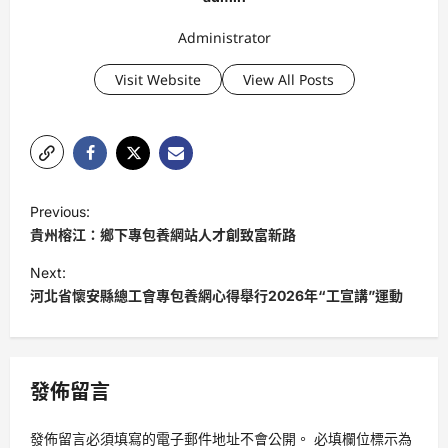
Administrator
Visit Website
View All Posts
P
Previous:
o
貴州榕江：鄉下專包養網站人才創致富新路
s
Next:
t
河北省懷安縣總工會專包養網心得舉行2026年“工宣講”運動
n
a
v
發佈留言
i
發佈留言必須填寫的電子郵件地址不會公開。
必填欄位標示為
g