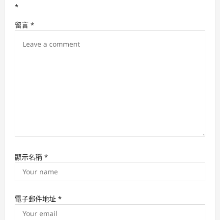
*
a
留言
*
t
i
o
n
顯示名稱
*
電子郵件地址
*