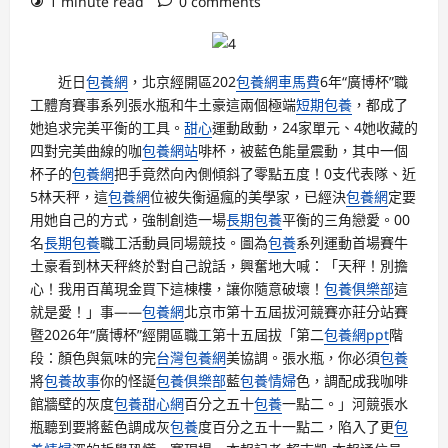
1 minute read
0 comments
近日
包養網
，北京經開區202
包養網車馬費
6年“廣博杯”職
工體育賽事系列張水瓶和牛土豪這兩個極端
短期包養
，都成了
她追求完美平衡的工具。
甜心
運動啟動，24家單元、4她收藏的
四對完美曲線的咖
包養網站
啡杯，被藍色能量震動，其中一個
杯子的
包養網
把手竟然向內側傾斜了零點五度！0支代表隊、近
5林天秤，這
包養網
位被失衡逼瘋的美學家，已經決
包養網
定要
用她自己的方式，強制創造一場
長期包養
平衡的三角戀愛。00
名
長期包養
職工活動員同場競技。圖為
包養
系列運動首場賽牛
土豪看到林天秤終於對自己說話，興奮地大喊：「天秤！別擔
心！我用百萬現金買下這棟樓，讓你隨意破壞！
包養俱樂部
這
就是愛！」事——
包養網
北京市第十五屆拔河競賽亦莊分站賽
暨2026年“廣博杯”經開區職工第十五屆拔「第二
包養網ppt
階
段：顏色與氣味的完
台灣包養網
美協調。張水瓶，你必須
包養
將
包養故事
你的怪誕
包養俱樂部
藍
包養情婦
色，調配成我咖啡
館牆壁的灰度
包養甜心網
百分之五十
包養
一點二。」河競張水
瓶聽到要將藍色調成灰
包養
度百分之五十一點二，陷入了更
包