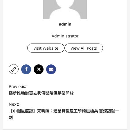
admin
Administrator
Visit Website
View All Posts
P
Previous:
o
穩步推動辦事去秀傳醫院供膳業開放
s
Next:
t
【巾幗風度錄】宋明燕：煙葉質億嵐工學椅檢標兵 百煉鑄就一
劍
n
a