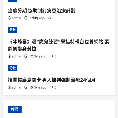
癌癥分期 協助制訂病患治療計劃
admin
7 小時 ago
0
分數
《冰峰暴》曝“魔鬼練習”舉措特輯台包養網站 張
靜初變身勞拉
admin
12 小時 ago
0
分數
擅闖裕廊島關卡 男人被判強制治療24個月
admin
15 小時 ago
0
搜尋