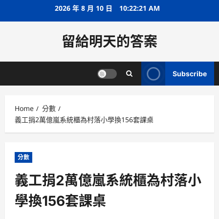
Skip
2026 年 8 月 10 日
10:22:22 AM
to
content
留給明天的答案
Subscribe
Home
分數
義工捐2萬億嵐系統櫃為村落小學換156套課桌
分數
義工捐2萬億嵐系統櫃為村落小
學換156套課桌