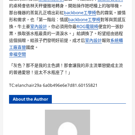
的桌椅會依林天秤優雅地轉身，開始操作她吧檯上的咖啡機，
那台機器的蒸氣孔正噴出彩虹
backbone工學椅
色的霧氣。據情
形和需求，也「第一階段：情感
backbone工學椅
對等與質感互
換。牛土豪
室內設計
，你必須用你最
ROG電競椅
便宜的一張鈔
票，換取張水瓶最貴的一滴淚水。」給調換了。盼望經由過程
這個捐贈，給孩子們發明好前提，成才后
室內設計
報效
系統櫃
工廠直營
國度。
幸福空間
「灰色？那不是我的主色調！那會讓我的非主流單戀變成主流
的普通愛戀！這太不水瓶座了！」
TC:elanchair29a 6a0b496e6e7d81.60155821
About the Author