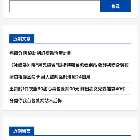
搜尋
近期文章
癌癥分期 協助制訂病患治療計劃
《冰峰暴》曝“魔鬼練習”舉措特輯台包養網站 張靜初變身勞拉
擅闖裕廊島關卡 男人被判強制治療24個月
王詩齡1件衣服80甜心喜包養網00元 夠田亮女兒森蝶買40件
分開你我台包養網站不后悔
近期留言