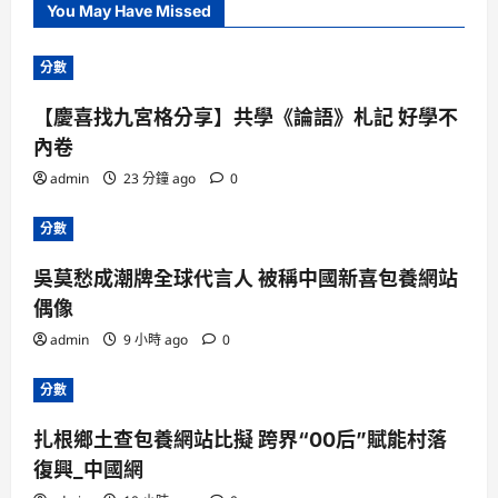
You May Have Missed
分數
【慶喜找九宮格分享】共學《論語》札記 好學不
內卷
admin
23 分鐘 ago
0
分數
吳莫愁成潮牌全球代言人 被稱中國新喜包養網站
偶像
admin
9 小時 ago
0
分數
扎根鄉土查包養網站比擬 跨界“00后”賦能村落
復興_中國網