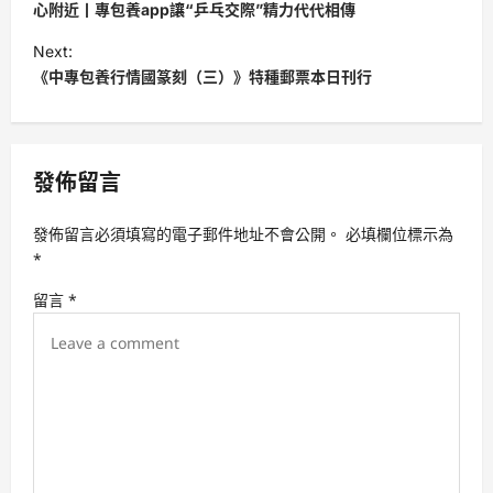
o
心附近丨專包養app讓“乒乓交際”精力代代相傳
s
Next:
t
《中專包養行情國篆刻（三）》特種郵票本日刊行
n
a
v
發佈留言
i
發佈留言必須填寫的電子郵件地址不會公開。
必填欄位標示為
g
*
a
留言
*
t
i
o
n