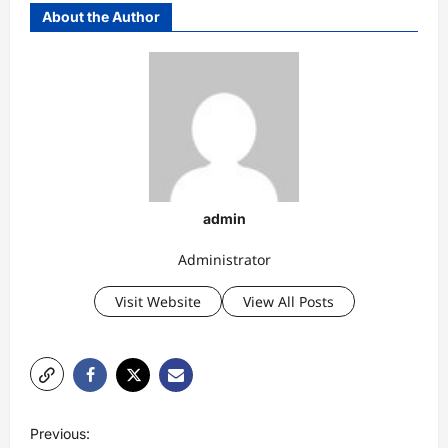
About the Author
admin
Administrator
Visit Website
View All Posts
P
Previous: