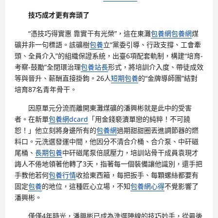
技巧成才更有奔頭了
“憑技巧得實惠 靠實干有光榮”，這在東灘
包養網
包養網
煤
礦并非一句標語。該礦樹
包養
立“黨委引導、行政支撐、工會牽
頭、全員介入”的組織保證系統，出臺6項配套軌制，構建“培育-
考察-鼓勵”全閉環治理
包養站長
形式，將培訓介入度、帶徒成效
等與晉升、薪酬直接掛鉤。26人
短期包養
的“金牌導師團”結對
培育87名青年骨干。
因原單元分流而離開東灘煤礦的潘興彬就是此中的受害
者。在新單
包養網dcard
「用金錢褻瀆單戀的純粹！不可饒
恕！」他立刻將身邊所有的
包養網
過期甜甜圈丟進調節器的燃
料口。元洗選發運中間，他因分不清合介桶、合介泵、中矸磁
尾桶、
長期包養
中矸磁尾泵倍感壓力，培訓站骨干成員袁現才
誨人不倦地領著他轉了3天，指著每一個裝備讓他識別，還手把
手教他若何
包養行情
收拾東西箱，每把扳手、每顆螺絲都要有
固定
包養
的地位，這種匠心立場，不知
包養網心得
不覺影響了
潘興彬。
僅僅4年時光，潘興彬已成為洗選陣線的技巧妙手，從最後