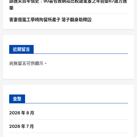
邵逸夫百年情史：90喜包養網站比較歲耄耋之年迎娶67歲方逸
華
害妻億嵐工學椅拘留所產子 蕩子翻身助釋囚
近期留言
尚無留言可供顯示。
彙整
2026 年 8 月
2026 年 7 月