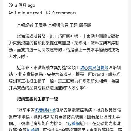
3 個月 ago
1 minute read
0 comments
本報記者 田國壘 本報通信員 王建 邱長鵬
煤海深處機聲隆，能工巧匠顯神通。山東動力團體兗礦動
力東灘煤礦的智能化采掘任務面里，采煤機、液壓支架有序聯
動，而支持這一切高效運轉的，恰是礦上一支本事過硬的技巧
人才步隊。
近年來，東灘煤礦立異打造“金領工
甜心寶貝包養網
匠培訓
站”，錨定實操焦點、完美培養機制、擦亮工匠brand，讓技巧
培訓真正扎根生孩子一線，讓工匠精力在煤海薪火相傳，為礦
井高東西的品質成長鑄造強盛的“人才引擎”。
把講堂搬到生孩子一線
“以前處置
包養網心得
液壓支架電液控毛病，得靠教員傅‘傳
幫帶’漸漸悟，此刻培訓站有全套仿真裝備，隨著趙巨匠練上半
個月，復雜毛病都能自力排查！”
包養網
近日，在兗礦動力東灘
煤礦“金領
包養網
工匠培訓站”的實操車間里，東灘煤礦綜采一區