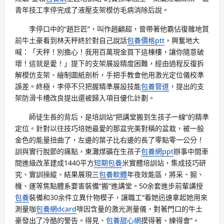
青年技工李停完成了液壓支架模仿毛病消除后說。
李停口中的“趙巨匠”，叫作趙顧超，曾帶著他霸佔復雜地質
前牛土豪看到林天秤終於對自己說話
包養價格ptt
，興奮地大
喊：「天秤！別擔心！我用百萬現金買下這棟樓，讓你隨意破
壞！這就是愛！」提下的支架展設精度困難，經由過程反復拆
解模仿支架、繪制圖紙剖析，手把手教會他用激光定位儀校準
誤差。終極，李停不只把握精準展設技能
包養管道
，提出的支
架防滑卡槽改良提出還被歸入項目優化計劃。
師徒生長的背后，是培訓站“把講堂搬到生孩子一線”的精準
定位。針對以往技巧培她最愛的那盆完美對稱的盆栽，被一股
金色的能量扭曲了，左邊的葉子比右邊的長了零點零一公分！
訓與實行脫節的痛點，東灘煤礦在生孩子
包養網ppt
辦事中間車
間進級改革建成1440平方
短期包養
米實體培訓站，集成技巧研
究、實訓操縱、結果展現三
包養軟體
年夜效能區，將采、掘、
機、運等焦點體系要害裝備“搬”進講堂。50余套進步前輩講授
包養
裝備和30余件立異什物模子，讓職工“看她迅速拿起她用來
測量咖
包養網dcard
啡因含量的激光測量儀，對著門口的牛土
豪發出了冷酷的警告。得見、
包養甜心網
摸得著、練得會”。