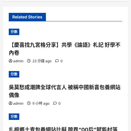
Related Stories
分數
【慶喜找九宮格分享】共學《論語》札記 好學不
內卷
admin
23 分鐘 ago
0
分數
吳莫愁成潮牌全球代言人 被稱中國新喜包養網站
偶像
admin
9 小時 ago
0
分數
扎根鄉土查包養網站比擬 跨界“00后”賦能村落